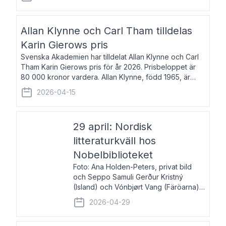
återkommande för Svenska Dagbladet, Ups
Allan Klynne och Carl Tham tilldelas
Karin Gierows pris
Svenska Akademien har tilldelat Allan Klynne och Carl
Tham Karin Gierows pris för år 2026. Prisbeloppet är
80 000 kronor vardera. Allan Klynne, född 1965, är
arkeolog, författare, översättare och fil.dr i antikens
2026-04-15
kultur och samhällsliv. Ut
29 april: Nordisk
litteraturkväll hos
Nobelbiblioteket
Foto: Ana Holden-Peters, privat bild
och Seppo Samuli Gerður Kristný
(Island) och Vónbjørt Vang (Färöarna)
läser ur sina verk och samtalar med
2026-04-29
John Swedenmark. De läser upp på
färöiska, isländska och svenska och