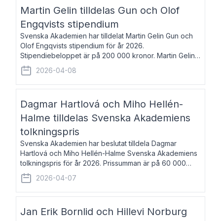
talar om språk och poesi – o
Martin Gelin tilldelas Gun och Olof
Engqvists stipendium
Svenska Akademien har tilldelat Martin Gelin Gun och
Olof Engqvists stipendium för år 2026.
Stipendiebeloppet är på 200 000 kronor. Martin Gelin,
född 1978, är journalist och författare. Han lever
2026-04-08
numera i Paris men var under många år bosat
Dagmar Hartlová och Miho Hellén-
Halme tilldelas Svenska Akademiens
tolkningspris
Svenska Akademien har beslutat tilldela Dagmar
Hartlová och Miho Hellén-Halme Svenska Akademiens
tolkningspris för år 2026. Prissumman är på 60 000
kronor var. Dagmar Hartlová, född 1951, översätter
2026-04-07
huvudsakligen från svenska till tjeckiska
Jan Erik Bornlid och Hillevi Norburg