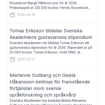
Rosenkvist Margit Påhlsons pris för år 2026.
Prisbeloppet är 225 000 kronor. Henrik Rosenkvist,
född 1965, är professor i nordiska språk vid Göteborgs
2026-03-19
universitet. Han disputerade 2004 på avhan
Tomas Eriksson tilldelas Svenska
Akademiens gustavianska stipendium
Svenska Akademien har tilldelat Tomas Eriksson sitt
gustavianska stipendium för år 2026. Stipendiet är på
50 000 kronor. Tomas Eriksson, född 1986, är
projektledare inom marknadsföring och författare och
2026-03-17
utkom i fjol med boken Syndabocken.
Marianne Gullberg och Gisela
Håkansson belönas för framstående
förtjänster inom svensk
språkforskning och språkvård
Svenska Akademien har beslutat tilldela Marianne