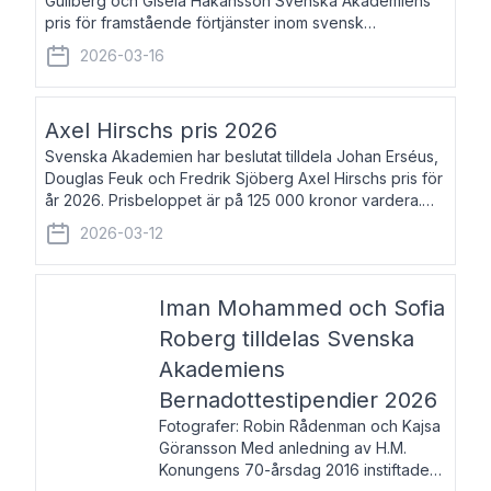
Gullberg och Gisela Håkansson Svenska Akademiens
pris för framstående förtjänster inom svensk
språkforskning och språkvård till minne av Carl Gabriel
2026-03-16
och Karin Forsberg för år 2026. Prissumma
Axel Hirschs pris 2026
Svenska Akademien har beslutat tilldela Johan Erséus,
Douglas Feuk och Fredrik Sjöberg Axel Hirschs pris för
år 2026. Prisbeloppet är på 125 000 kronor vardera.
Johan Erséus, född 1959, är fackboksförfattare och
2026-03-12
journalist med mångårigt för
Iman Mohammed och Sofia
Roberg tilldelas Svenska
Akademiens
Bernadottestipendier 2026
Fotografer: Robin Rådenman och Kajsa
Göransson Med anledning av H.M.
Konungens 70-årsdag 2016 instiftade