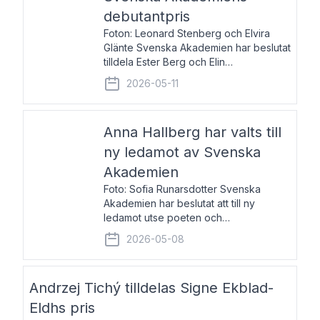
debutantpris
Foton: Leonard Stenberg och Elvira
Glänte Svenska Akademien har beslutat
tilldela Ester Berg och Elin
Michaelsdotter Svenska Akademiens
2026-05-11
debutantpris för år 2026. Priset är
nyinstiftat och syftar till att lyfta fram
intressanta och löftesrik
Anna Hallberg har valts till
ny ledamot av Svenska
Akademien
Foto: Sofia Runarsdotter Svenska
Akademien har beslutat att till ny
ledamot utse poeten och
litteraturkritikern Anna Hallberg. Hon
2026-05-08
efterträder poeten Tua Forsström på
stol 18 och kommer att ta sitt inträde vid
Akademiens högtidssammankomst
Andrzej Tichý tilldelas Signe Ekblad-
Eldhs pris