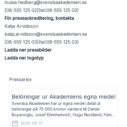
louise.hedberg@svenskaakademien.se
[08-555 125 02](tel:08-555 125 02)
För pressackreditering, kontakta
Katja Arvidsson
katja.arvidsson@svenskaakademien.se
[08-555 125 03](tel:08-555 125 03)
Ladda ner pressbilder
Ladda ner logotyp
Pressarkiv
Belöningar ur Akademiens egna medel
Svenska Akademien har ur egna medel delat ut
belöningar på 75 000 kronor vardera till Daniel
Boyacioglu, Josef Kleinheinrich, Hugo Nordland, Felicia
Stenroth och Svante Strandberg. Daniel Boyacioglu,
2026-06-17
född 1981, är poet och scenartist. Josef