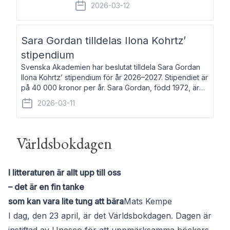
fem av de kungliga akademierna det så
2026-03-12
kallade Bernadotteprogrammet med
syfte att genom stipendier erbjuda stöd
och fortbildning till fo
Sara Gordan tilldelas Ilona Kohrtz’
stipendium
Svenska Akademien har beslutat tilldela Sara Gordan
Ilona Kohrtz’ stipendium för år 2026–2027. Stipendiet är
på 40 000 kronor per år. Sara Gordan, född 1972, är
författare och översättare. Hon debuterade 2006 med
2026-03-11
det prosalyriska verket En
Världsbokdagen
I litteraturen är allt upp till oss
– det är en fin tanke
som kan vara lite tung att bära
Mats Kempe
I dag, den 23 april, är det Världsbokdagen. Dagen är