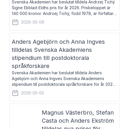
Svenska Akademien har beslutat tilldela Andrzej Tichý
Signe Ekblad-Eldhs pris för år 2026. Prisbeloppet är
140 000 kronor. Andrzej Tichý, född 1978, är författare
och kulturskribent. Han debuterade 2005 med den
2026-05-06
lovordade romanen Sex liter l
Anders Agebjörn och Anna Ingves
tilldelas Svenska Akademiens
stipendium till postdoktorala
språkforskare
Svenska Akademien har beslutat tilldela Anders
Agebjörn och Anna Ingves Svenska Akademiens
stipendium till postdoktorala språkforskare för år 2026.
Stipendiebeloppet är 75 000 kronor per mottagare.
2026-05-05
Anders Agebjörn, född 1984, är universitet
Magnus Västerbro, Stefan
Casta och Anders Ekström
tilldelas nya priser för