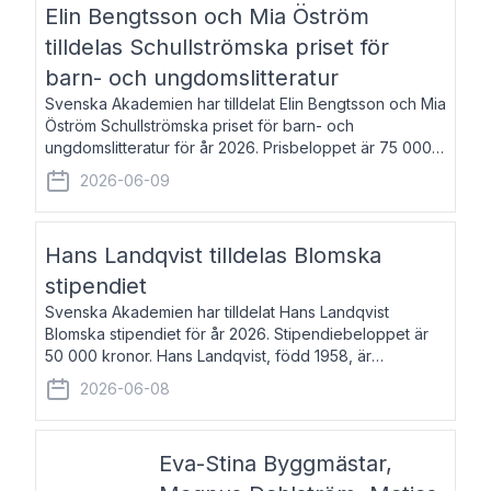
Elin Bengtsson och Mia Öström
tilldelas Schullströmska priset för
barn- och ungdomslitteratur
Svenska Akademien har tilldelat Elin Bengtsson och Mia
Öström Schullströmska priset för barn- och
ungdomslitteratur för år 2026. Prisbeloppet är 75 000
kronor vardera. Elin Bengtsson, född 1987, är författare
2026-06-09
och forskare i genusvetenskap.
Hans Landqvist tilldelas Blomska
stipendiet
Svenska Akademien har tilldelat Hans Landqvist
Blomska stipendiet för år 2026. Stipendiebeloppet är
50 000 kronor. Hans Landqvist, född 1958, är
professor i svenska vid Göteborgs universitet. Han
2026-06-08
disputerade år 2000 på avhandlingen Författn
Eva-Stina Byggmästar,