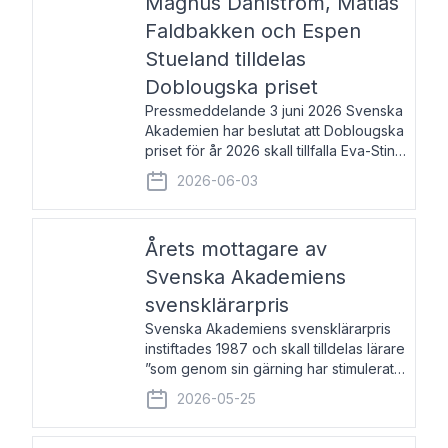
Magnus Dahlström, Matias
Faldbakken och Espen
Stueland tilldelas
Doblougska priset
Pressmeddelande 3 juni 2026 Svenska
Akademien har beslutat att Doblougska
priset för år 2026 skall tillfalla Eva-Stina
Byggmästar, Magnus Dahlström, Matias
2026-06-03
Faldbakken samt Espen Stueland.
Prisbeloppet är 200 000 svenska
kronor per mottagare
Årets mottagare av
Svenska Akademiens
svensklärarpris
Svenska Akademiens svensklärarpris
instiftades 1987 och skall tilldelas lärare
”som genom sin gärning har stimulerat
intresset hos unga människor för
2026-05-25
svenska språket och litteraturen”.
Prisutdelning och samtal med