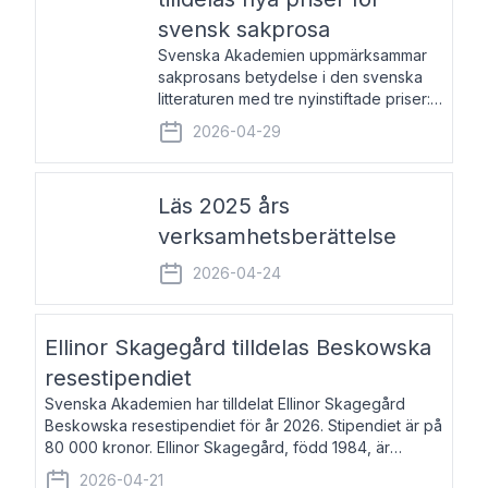
svensk sakprosa
Svenska Akademien uppmärksammar
sakprosans betydelse i den svenska
litteraturen med tre nyinstiftade priser:
Svenska Akademiens pris till
2026-04-29
framstående författare av svensk
sakprosa som i år går till Magnus
Västerbro, Svenska Akademiens pris
Läs 2025 års
verksamhetsberättelse
2026-04-24
Ellinor Skagegård tilldelas Beskowska
resestipendiet
Svenska Akademien har tilldelat Ellinor Skagegård
Beskowska resestipendiet för år 2026. Stipendiet är på
80 000 kronor. Ellinor Skagegård, född 1984, är
författare, journalist och musiker. Hon skriver
2026-04-21