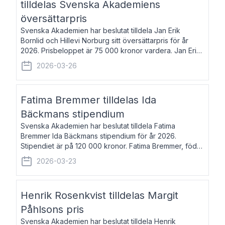
tilldelas Svenska Akademiens
översättarpris
Svenska Akademien har beslutat tilldela Jan Erik
Bornlid och Hillevi Norburg sitt översättarpris för år
2026. Prisbeloppet är 75 000 kronor vardera. Jan Erik
Bornlid, född 1947, är översättare från tyska. Han är
2026-03-26
främst känd för sina översät
Fatima Bremmer tilldelas Ida
Bäckmans stipendium
Svenska Akademien har beslutat tilldela Fatima
Bremmer Ida Bäckmans stipendium för år 2026.
Stipendiet är på 120 000 kronor. Fatima Bremmer, född
1977, är journalist och författare. Hon utkom i fjol med
2026-03-23
boken Ligan. Klarakvarterens blodsyst
Henrik Rosenkvist tilldelas Margit
Påhlsons pris
Svenska Akademien har beslutat tilldela Henrik