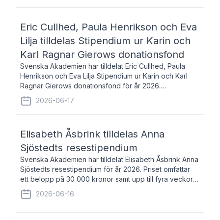
Eric Cullhed, Paula Henrikson och Eva
Lilja tilldelas Stipendium ur Karin och
Karl Ragnar Gierows donationsfond
Svenska Akademien har tilldelat Eric Cullhed, Paula
Henrikson och Eva Lilja Stipendium ur Karin och Karl
Ragnar Gierows donationsfond för år 2026.
Stipendiebeloppet är på 70 000 kronor vardera. Eric
2026-06-17
Cullhed, född 1985, är professor i grekis
Elisabeth Åsbrink tilldelas Anna
Sjöstedts resestipendium
Svenska Akademien har tilldelat Elisabeth Åsbrink Anna
Sjöstedts resestipendium för år 2026. Priset omfattar
ett belopp på 30 000 kronor samt upp till fyra veckors
fri vistelse i Akademiens lägenhet i Berlin. Elisabeth
2026-06-16
Åsbrink, född 1965 oc