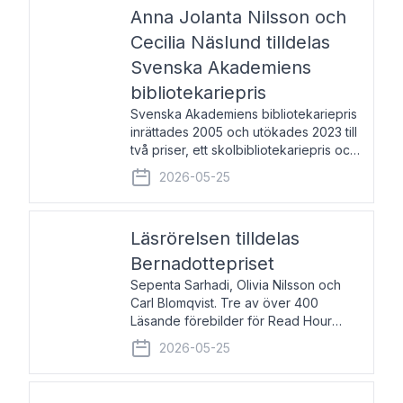
pristagarna äger rum under
Anna Jolanta Nilsson och
Cecilia Näslund tilldelas
Svenska Akademiens
bibliotekariepris
Svenska Akademiens bibliotekariepris
inrättades 2005 och utökades 2023 till
två priser, ett skolbibliotekariepris och
ett folkbibliotekariepris. Priserna skall
2026-05-25
tilldelas bibliotekarier vid svenska folk-
och skolbibliotek som gjort värdefull
Läsrörelsen tilldelas
Bernadottepriset
Sepenta Sarhadi, Olivia Nilsson och
Carl Blomqvist. Tre av över 400
Läsande förebilder för Read Hour
Sverige. Foto: Michael Wall. Den ideella
2026-05-25
föreningen Läsrörelsen tilldelas
Bernadottepriset 2026 för att den
under ett kvarts sekel gjort re