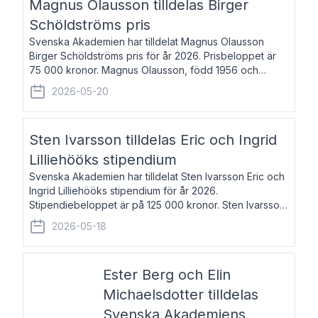
Magnus Olausson tilldelas Birger
Schöldströms pris
Svenska Akademien har tilldelat Magnus Olausson
Birger Schöldströms pris för år 2026. Prisbeloppet är
75 000 kronor. Magnus Olausson, född 1956 och
bosatt i Stockholm, är konstvetare, museiman och
2026-05-20
hovman. Han disputerade 1993 vid Uppsala un
Sten Ivarsson tilldelas Eric och Ingrid
Lilliehööks stipendium
Svenska Akademien har tilldelat Sten Ivarsson Eric och
Ingrid Lilliehööks stipendium för år 2026.
Stipendiebeloppet är på 125 000 kronor. Sten Ivarsson,
född 1979, är mediateksamordnare vid
2026-05-18
Söderslättsgymnasiet i Trelleborg. Här har han på
Ester Berg och Elin
Michaelsdotter tilldelas
Svenska Akademiens