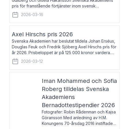
Gullberg och Gisela Håkansson Svenska Akademiens
pris för framstående förtjänster inom svensk
språkforskning och språkvård till minne av Carl Gabriel
2026-03-16
och Karin Forsberg för år 2026. Prissumma
Axel Hirschs pris 2026
Svenska Akademien har beslutat tilldela Johan Erséus,
Douglas Feuk och Fredrik Sjöberg Axel Hirschs pris för
år 2026. Prisbeloppet är på 125 000 kronor vardera.
Johan Erséus, född 1959, är fackboksförfattare och
2026-03-12
journalist med mångårigt för
Iman Mohammed och Sofia
Roberg tilldelas Svenska
Akademiens
Bernadottestipendier 2026
Fotografer: Robin Rådenman och Kajsa
Göransson Med anledning av H.M.
Konungens 70-årsdag 2016 instiftade