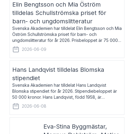
Elin Bengtsson och Mia Öström
tilldelas Schullströmska priset för
barn- och ungdomslitteratur
Svenska Akademien har tilldelat Elin Bengtsson och Mia
Öström Schullströmska priset för barn- och
ungdomslitteratur för år 2026. Prisbeloppet är 75 000
kronor vardera. Elin Bengtsson, född 1987, är författare
2026-06-09
och forskare i genusvetenskap.
Hans Landqvist tilldelas Blomska
stipendiet
Svenska Akademien har tilldelat Hans Landqvist
Blomska stipendiet för år 2026. Stipendiebeloppet är
50 000 kronor. Hans Landqvist, född 1958, är
professor i svenska vid Göteborgs universitet. Han
2026-06-08
disputerade år 2000 på avhandlingen Författn
Eva-Stina Byggmästar,