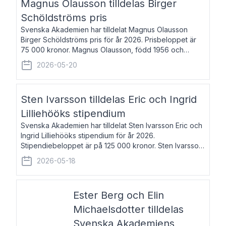
Magnus Olausson tilldelas Birger
Schöldströms pris
Svenska Akademien har tilldelat Magnus Olausson
Birger Schöldströms pris för år 2026. Prisbeloppet är
75 000 kronor. Magnus Olausson, född 1956 och
bosatt i Stockholm, är konstvetare, museiman och
2026-05-20
hovman. Han disputerade 1993 vid Uppsala un
Sten Ivarsson tilldelas Eric och Ingrid
Lilliehööks stipendium
Svenska Akademien har tilldelat Sten Ivarsson Eric och
Ingrid Lilliehööks stipendium för år 2026.
Stipendiebeloppet är på 125 000 kronor. Sten Ivarsson,
född 1979, är mediateksamordnare vid
2026-05-18
Söderslättsgymnasiet i Trelleborg. Här har han på
Ester Berg och Elin
Michaelsdotter tilldelas
Svenska Akademiens