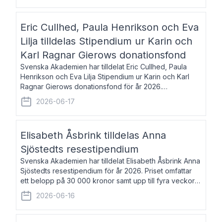
Eric Cullhed, Paula Henrikson och Eva
Lilja tilldelas Stipendium ur Karin och
Karl Ragnar Gierows donationsfond
Svenska Akademien har tilldelat Eric Cullhed, Paula
Henrikson och Eva Lilja Stipendium ur Karin och Karl
Ragnar Gierows donationsfond för år 2026.
Stipendiebeloppet är på 70 000 kronor vardera. Eric
2026-06-17
Cullhed, född 1985, är professor i grekis
Elisabeth Åsbrink tilldelas Anna
Sjöstedts resestipendium
Svenska Akademien har tilldelat Elisabeth Åsbrink Anna
Sjöstedts resestipendium för år 2026. Priset omfattar
ett belopp på 30 000 kronor samt upp till fyra veckors
fri vistelse i Akademiens lägenhet i Berlin. Elisabeth
2026-06-16
Åsbrink, född 1965 oc