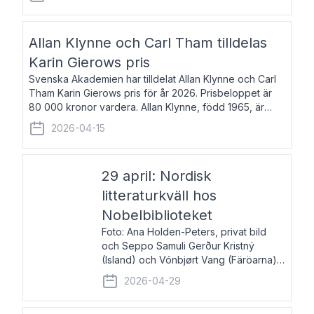
återkommande för Svenska Dagbladet, Ups
Allan Klynne och Carl Tham tilldelas
Karin Gierows pris
Svenska Akademien har tilldelat Allan Klynne och Carl
Tham Karin Gierows pris för år 2026. Prisbeloppet är
80 000 kronor vardera. Allan Klynne, född 1965, är
arkeolog, författare, översättare och fil.dr i antikens
2026-04-15
kultur och samhällsliv. Ut
29 april: Nordisk
litteraturkväll hos
Nobelbiblioteket
Foto: Ana Holden-Peters, privat bild
och Seppo Samuli Gerður Kristný
(Island) och Vónbjørt Vang (Färöarna)
läser ur sina verk och samtalar med
2026-04-29
John Swedenmark. De läser upp på
färöiska, isländska och svenska och