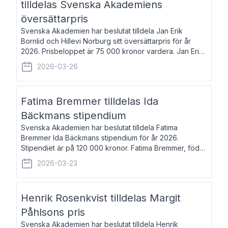
tilldelas Svenska Akademiens
översättarpris
Svenska Akademien har beslutat tilldela Jan Erik
Bornlid och Hillevi Norburg sitt översättarpris för år
2026. Prisbeloppet är 75 000 kronor vardera. Jan Erik
Bornlid, född 1947, är översättare från tyska. Han är
2026-03-26
främst känd för sina översät
Fatima Bremmer tilldelas Ida
Bäckmans stipendium
Svenska Akademien har beslutat tilldela Fatima
Bremmer Ida Bäckmans stipendium för år 2026.
Stipendiet är på 120 000 kronor. Fatima Bremmer, född
1977, är journalist och författare. Hon utkom i fjol med
2026-03-23
boken Ligan. Klarakvarterens blodsyst
Henrik Rosenkvist tilldelas Margit
Påhlsons pris
Svenska Akademien har beslutat tilldela Henrik