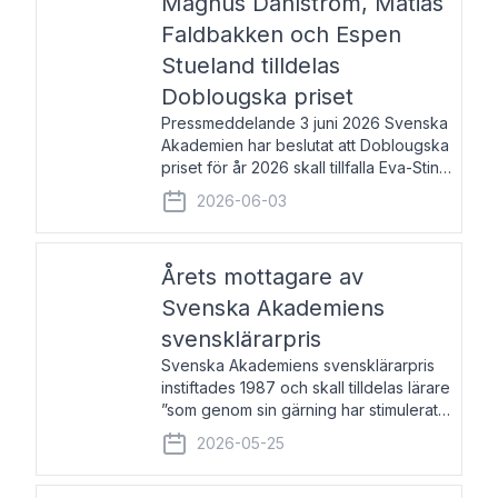
Magnus Dahlström, Matias
Faldbakken och Espen
Stueland tilldelas
Doblougska priset
Pressmeddelande 3 juni 2026 Svenska
Akademien har beslutat att Doblougska
priset för år 2026 skall tillfalla Eva-Stina
Byggmästar, Magnus Dahlström, Matias
2026-06-03
Faldbakken samt Espen Stueland.
Prisbeloppet är 200 000 svenska
kronor per mottagare
Årets mottagare av
Svenska Akademiens
svensklärarpris
Svenska Akademiens svensklärarpris
instiftades 1987 och skall tilldelas lärare
”som genom sin gärning har stimulerat
intresset hos unga människor för
2026-05-25
svenska språket och litteraturen”.
Prisutdelning och samtal med