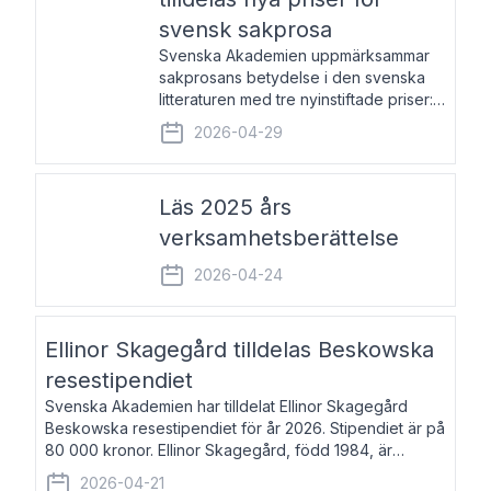
svensk sakprosa
Svenska Akademien uppmärksammar
sakprosans betydelse i den svenska
litteraturen med tre nyinstiftade priser:
Svenska Akademiens pris till
2026-04-29
framstående författare av svensk
sakprosa som i år går till Magnus
Västerbro, Svenska Akademiens pris
Läs 2025 års
verksamhetsberättelse
2026-04-24
Ellinor Skagegård tilldelas Beskowska
resestipendiet
Svenska Akademien har tilldelat Ellinor Skagegård
Beskowska resestipendiet för år 2026. Stipendiet är på
80 000 kronor. Ellinor Skagegård, född 1984, är
författare, journalist och musiker. Hon skriver
2026-04-21