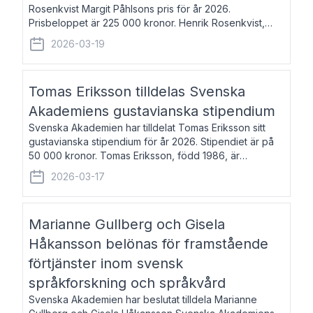
Rosenkvist Margit Påhlsons pris för år 2026.
Prisbeloppet är 225 000 kronor. Henrik Rosenkvist,
född 1965, är professor i nordiska språk vid Göteborgs
2026-03-19
universitet. Han disputerade 2004 på avhan
Tomas Eriksson tilldelas Svenska
Akademiens gustavianska stipendium
Svenska Akademien har tilldelat Tomas Eriksson sitt
gustavianska stipendium för år 2026. Stipendiet är på
50 000 kronor. Tomas Eriksson, född 1986, är
projektledare inom marknadsföring och författare och
2026-03-17
utkom i fjol med boken Syndabocken.
Marianne Gullberg och Gisela
Håkansson belönas för framstående
förtjänster inom svensk
språkforskning och språkvård
Svenska Akademien har beslutat tilldela Marianne