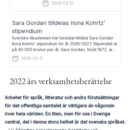
fem av de kungliga akademierna det så
2026-03-12
kallade Bernadotteprogrammet med
syfte att genom stipendier erbjuda stöd
och fortbildning till fo
Sara Gordan tilldelas Ilona Kohrtz’
stipendium
Svenska Akademien har beslutat tilldela Sara Gordan
Ilona Kohrtz’ stipendium för år 2026–2027. Stipendiet är
på 40 000 kronor per år. Sara Gordan, född 1972, är
författare och översättare. Hon debuterade 2006 med
2026-03-11
det prosalyriska verket En
2022 års verksamhetsberättelse
Arbetet för språk, litteratur och andra förutsättningar
för det offentliga samtalet är viktigare än någonsin
över hela världen. En liten, men för oss i Sverige
central, del i denna stora helhet är det svenska språket.