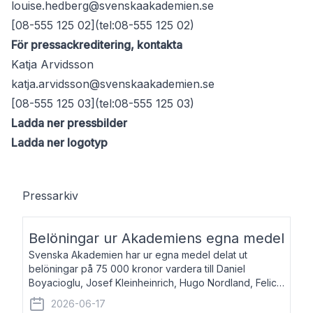
louise.hedberg@svenskaakademien.se
[08-555 125 02](tel:08-555 125 02)
För pressackreditering, kontakta
Katja Arvidsson
katja.arvidsson@svenskaakademien.se
[08-555 125 03](tel:08-555 125 03)
Ladda ner pressbilder
Ladda ner logotyp
Pressarkiv
Belöningar ur Akademiens egna medel
Svenska Akademien har ur egna medel delat ut
belöningar på 75 000 kronor vardera till Daniel
Boyacioglu, Josef Kleinheinrich, Hugo Nordland, Felicia
Stenroth och Svante Strandberg. Daniel Boyacioglu,
2026-06-17
född 1981, är poet och scenartist. Josef