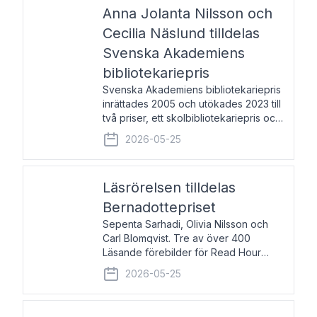
pristagarna äger rum under
Anna Jolanta Nilsson och
Cecilia Näslund tilldelas
Svenska Akademiens
bibliotekariepris
Svenska Akademiens bibliotekariepris
inrättades 2005 och utökades 2023 till
två priser, ett skolbibliotekariepris och
ett folkbibliotekariepris. Priserna skall
2026-05-25
tilldelas bibliotekarier vid svenska folk-
och skolbibliotek som gjort värdefull
Läsrörelsen tilldelas
Bernadottepriset
Sepenta Sarhadi, Olivia Nilsson och
Carl Blomqvist. Tre av över 400
Läsande förebilder för Read Hour
Sverige. Foto: Michael Wall. Den ideella
2026-05-25
föreningen Läsrörelsen tilldelas
Bernadottepriset 2026 för att den
under ett kvarts sekel gjort re