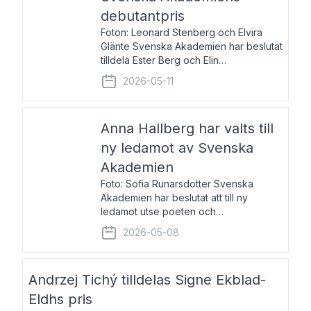
debutantpris
Foton: Leonard Stenberg och Elvira
Glänte Svenska Akademien har beslutat
tilldela Ester Berg och Elin
Michaelsdotter Svenska Akademiens
2026-05-11
debutantpris för år 2026. Priset är
nyinstiftat och syftar till att lyfta fram
intressanta och löftesrik
Anna Hallberg har valts till
ny ledamot av Svenska
Akademien
Foto: Sofia Runarsdotter Svenska
Akademien har beslutat att till ny
ledamot utse poeten och
litteraturkritikern Anna Hallberg. Hon
2026-05-08
efterträder poeten Tua Forsström på
stol 18 och kommer att ta sitt inträde vid
Akademiens högtidssammankomst
Andrzej Tichý tilldelas Signe Ekblad-
Eldhs pris