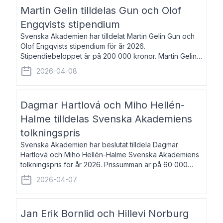
talar om språk och poesi – o
Martin Gelin tilldelas Gun och Olof
Engqvists stipendium
Svenska Akademien har tilldelat Martin Gelin Gun och
Olof Engqvists stipendium för år 2026.
Stipendiebeloppet är på 200 000 kronor. Martin Gelin,
född 1978, är journalist och författare. Han lever
2026-04-08
numera i Paris men var under många år bosat
Dagmar Hartlová och Miho Hellén-
Halme tilldelas Svenska Akademiens
tolkningspris
Svenska Akademien har beslutat tilldela Dagmar
Hartlová och Miho Hellén-Halme Svenska Akademiens
tolkningspris för år 2026. Prissumman är på 60 000
kronor var. Dagmar Hartlová, född 1951, översätter
2026-04-07
huvudsakligen från svenska till tjeckiska
Jan Erik Bornlid och Hillevi Norburg