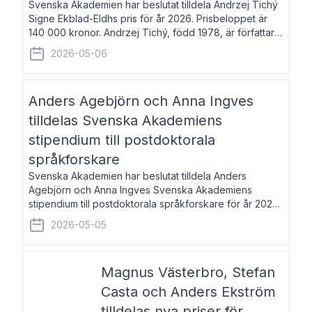
Svenska Akademien har beslutat tilldela Andrzej Tichý
Signe Ekblad-Eldhs pris för år 2026. Prisbeloppet är
140 000 kronor. Andrzej Tichý, född 1978, är författare
och kulturskribent. Han debuterade 2005 med den
2026-05-06
lovordade romanen Sex liter l
Anders Agebjörn och Anna Ingves
tilldelas Svenska Akademiens
stipendium till postdoktorala
språkforskare
Svenska Akademien har beslutat tilldela Anders
Agebjörn och Anna Ingves Svenska Akademiens
stipendium till postdoktorala språkforskare för år 2026.
Stipendiebeloppet är 75 000 kronor per mottagare.
2026-05-05
Anders Agebjörn, född 1984, är universitet
Magnus Västerbro, Stefan
Casta och Anders Ekström
tilldelas nya priser för