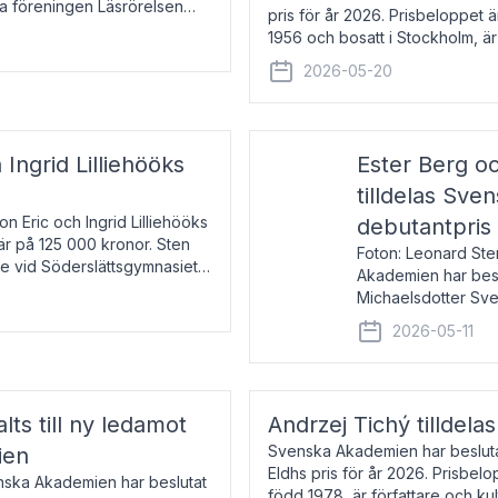
la föreningen Läsrörelsen
pris för år 2026. Prisbeloppet
6 för att den under ett kvarts
1956 och bosatt i Stockholm, 
Han disputerade 1993 vid Upps
2026-05-20
 Ingrid Lilliehööks
Ester Berg oc
tilldelas Sv
n Eric och Ingrid Lilliehööks
debutantpris
är på 125 000 kronor. Sten
Foton: Leonard Ste
e vid Söderslättsgymnasiet i
Akademien har beslu
Michaelsdotter Sve
2026. Priset är nyinst
2026-05-11
intressanta och löft
lts till ny ledamot
Andrzej Tichý tilldela
Svenska Akademien har beslutat
ien
Eldhs pris för år 2026. Prisbel
enska Akademien har beslutat
född 1978, är författare och k