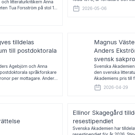
 och litteraturkritikern Anna
den lovordade romanen Sex lite
eten Tua Forsström på stol 18
2026-05-06
e vid Akademiens
es tilldelas
Magnus Väster
 till postdoktorala
Anders Ekström
svensk sakpr
nders Agebjörn och Anna
Svenska Akademien 
 postdoktorala språkforskare
den svenska litterat
kronor per mottagare. Anders
Akademiens pris till
sakprosa som i år gå
2026-04-29
Akademiens pris
Ellinor Skagegård til
ättelse
resestipendiet
Svenska Akademien har tilldel
resestipendiet för år 2026. Stip