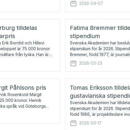
översätter huvudsakligen från sv
2026-04-07
rburg tilldelas
Fatima Bremmer tilld
arpris
stipendium
Erik Bornlid och Hillevi
Svenska Akademien har besluta
isbeloppet är 75 000 kronor
stipendium för år 2026. Stipend
rsättare från tyska. Han är
Bremmer, född 1977, är journalis
boken Ligan. Klarakvarterens b
2026-03-23
rgit Påhlsons pris
Tomas Eriksson tilld
nrik Rosenkvist Margit
gustavianska stipend
225 000 kronor. Henrik
Svenska Akademien har tilldela
iska språk vid Göteborgs
stipendium för år 2026. Stipend
n
född 1986, är projektledare in
utkom i fjol med boken Synda
2026-03-17