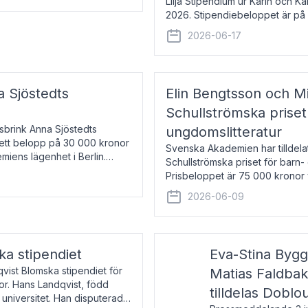
Lilja Stipendium ur Karin och K
2026. Stipendiebeloppet är på 
född 1985, är professor i greki
2026-06-17
a Sjöstedts
Elin Bengtsson och Mi
Schullströmska priset
Åsbrink Anna Sjöstedts
ungdomslitteratur
r ett belopp på 30 000 kronor
Svenska Akademien har tilldela
emiens lägenhet i Berlin.
Schullströmska priset för barn-
Prisbeloppet är 75 000 kronor 
författare och forskare i genu
2026-06-09
ka stipendiet
Eva-Stina Byg
vist Blomska stipendiet för
Matias Faldba
or. Hans Landqvist, född
tilldelas Doblo
 universitet. Han disputerade