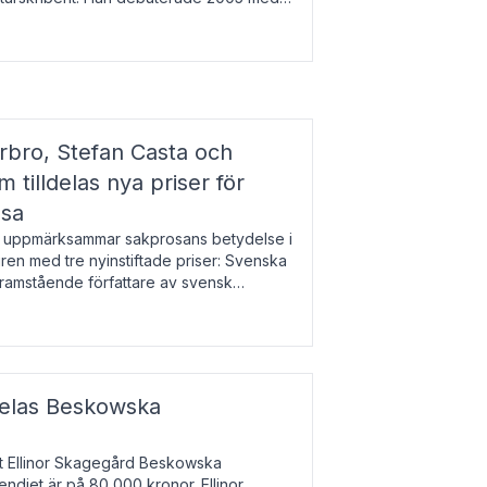
r l
bro, Stefan Casta och
 tilldelas nya priser för
osa
uppmärksammar sakprosans betydelse i
uren med tre nyinstiftade priser: Svenska
 framstående författare av svensk
r till Magnus Västerbro, Svenska
ldelas Beskowska
at Ellinor Skagegård Beskowska
endiet är på 80 000 kronor. Ellinor