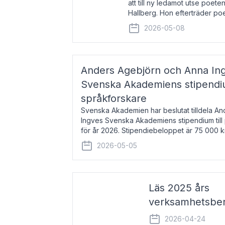
att till ny ledamot utse poeten
Hallberg. Hon efterträder po
och kommer att ta sitt inträd
2026-05-08
högtidssammankomst
Anders Agebjörn och Anna Ingv
Svenska Akademiens stipendium
språkforskare
Svenska Akademien har beslutat tilldela A
Ingves Svenska Akademiens stipendium till
för år 2026. Stipendiebeloppet är 75 000 
Agebjörn, född 1984, är universitet
2026-05-05
Läs 2025 års
verksamhetsber
2026-04-24