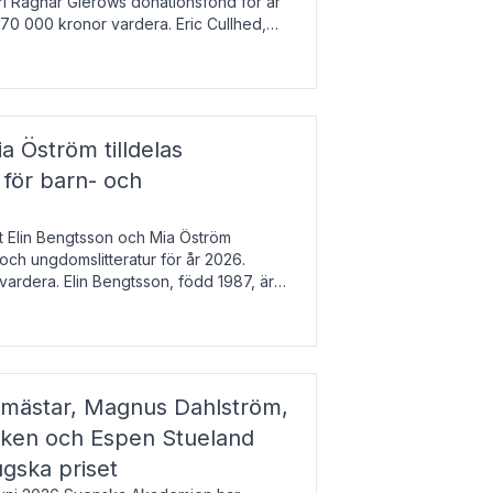
arl Ragnar Gierows donationsfond för år
70 000 kronor vardera. Eric Cullhed,
s
a Öström tilldelas
 för barn- och
t Elin Bengtsson och Mia Öström
 och ungdomslitteratur för år 2026.
vardera. Elin Bengtsson, född 1987, är
svetenskap.
gmästar, Magnus Dahlström,
kken och Espen Stueland
ugska priset