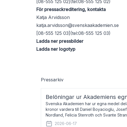
[08-555 125 02](tel:08-555 125 02)
För pressackreditering, kontakta
Katja Arvidsson
katja.arvidsson@svenskaakademien.se
[08-555 125 03](tel:08-555 125 03)
Ladda ner pressbilder
Ladda ner logotyp
Pressarkiv
Belöningar ur Akademiens eg
Svenska Akademien har ur egna medel dela
kronor vardera till Daniel Boyacioglu, Jose
Nordland, Felicia Stenroth och Svante Stra
född 1981, är poet och scenartist. Josef
2026-06-17