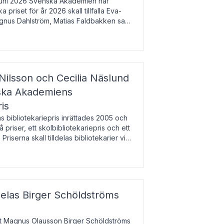
uni 2026 Svenska Akademien har
 priset för år 2026 skall tillfalla Eva-
gnus Dahlström, Matias Faldbakken samt
beloppet är 200 000 svenska kronor per
Nilsson och Cecilia Näslund
nska Akademiens
ris
bibliotekariepris inrättades 2005 och
å priser, ett skolbibliotekariepris och ett
 Priserna skall tilldelas bibliotekarier vid
olbibliotek som gjort värdefull
delas Birger Schöldströms
at Magnus Olausson Birger Schöldströms