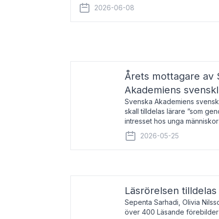
år 2000 på avhandlingen Författn
2026-06-08
Årets mottagare av
Akademiens svenskl
Svenska Akademiens svensklä
skall tilldelas lärare ”som ge
intresset hos unga människor
litteraturen”. Prisutdelning o
2026-05-25
äger rum under
Läsrörelsen tilldela
Sepenta Sarhadi, Olivia Nilss
över 400 Läsande förebilder