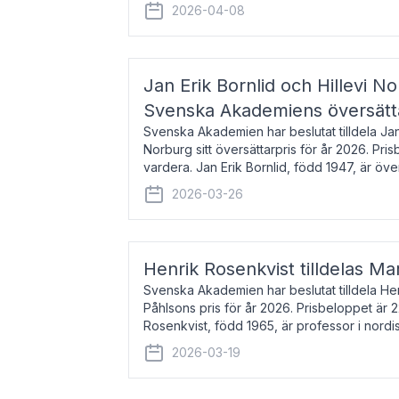
men var under många år bosat
2026-04-08
Jan Erik Bornlid och Hillevi No
Svenska Akademiens översätt
Svenska Akademien har beslutat tilldela Jan 
Norburg sitt översättarpris för år 2026. Pr
vardera. Jan Erik Bornlid, född 1947, är öve
främst känd för sina översät
2026-03-26
Henrik Rosenkvist tilldelas Ma
Svenska Akademien har beslutat tilldela He
Påhlsons pris för år 2026. Prisbeloppet är 
Rosenkvist, född 1965, är professor i nord
universitet. Han disputerade 2004 på avha
2026-03-19