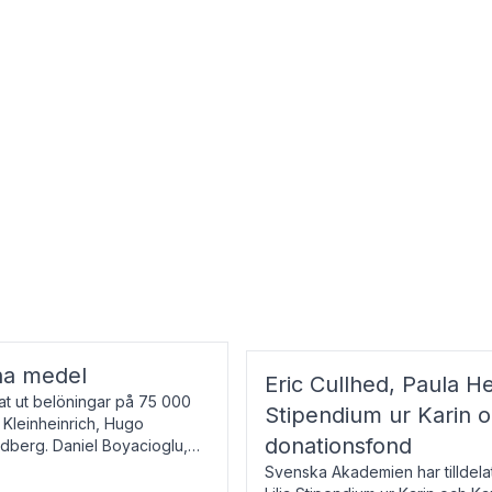
na medel
Eric Cullhed, Paula He
t ut belöningar på 75 000
Stipendium ur Karin 
f Kleinheinrich, Hugo
donationsfond
ndberg. Daniel Boyacioglu,
Svenska Akademien har tilldela