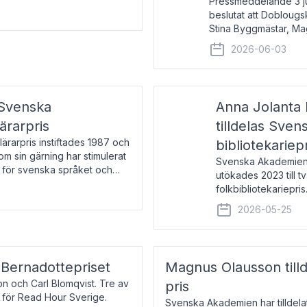
Pressmeddelande 3 j
beslutat att Doblougska
Stina Byggmästar, Ma
Espen Stueland. Pris
2026-06-03
mottagare
 Svenska
Anna Jolanta 
ärarpris
tilldelas Sve
rarpris instiftades 1987 och
bibliotekariep
nom sin gärning har stimulerat
Svenska Akademiens 
 för svenska språket och
utökades 2023 till tv
ch samtal med pristagarna
folkbibliotekariepris.
svenska folk- och sk
2026-05-25
s Bernadottepriset
Magnus Olausson till
on och Carl Blomqvist. Tre av
pris
 för Read Hour Sverige.
Svenska Akademien har tilldel