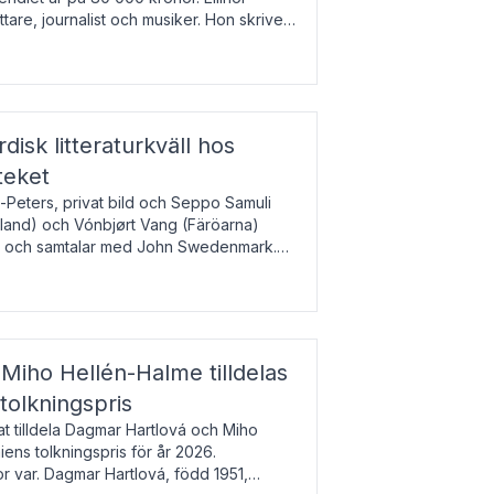
tare, journalist och musiker. Hon skriver
gbladet, Ups
rdisk litteraturkväll hos
teket
-Peters, privat bild och Seppo Samuli
Island) och Vónbjørt Vang (Färöarna)
rk och samtalar med John Swedenmark.
färöiska, isländska och svenska och talar
9
esi – o
Miho Hellén-Halme tilldelas
olkningspris
 tilldela Dagmar Hartlová och Miho
ns tolkningspris för år 2026.
 var. Dagmar Hartlová, född 1951,