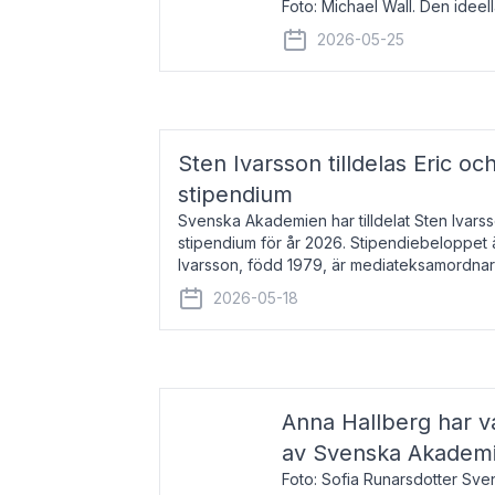
Foto: Michael Wall. Den ideel
tilldelas Bernadottepriset 202
2026-05-25
sekel gjort re
Sten Ivarsson tilldelas Eric och
stipendium
Svenska Akademien har tilldelat Sten Ivarsso
stipendium för år 2026. Stipendiebeloppet 
Ivarsson, född 1979, är mediateksamordnar
Trelleborg. Här har han på
2026-05-18
Anna Hallberg har va
av Svenska Akadem
Foto: Sofia Runarsdotter Sv