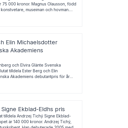
 är 75 000 kronor. Magnus Olausson, född
är konstvetare, museiman och hovman.
ala un
h Elin Michaelsdotter
enska Akademiens
nberg och Elvira Glänte Svenska
tat tilldela Ester Berg och Elin
nska Akademiens debutantpris för år
iftat och syftar till att lyfta fram
esrik
s Signe Ekblad-Eldhs pris
 tilldela Andrzej Tichý Signe Ekblad-
oppet är 140 000 kronor. Andrzej Tichý,
ulturskribent. Han debuterade 2005 med