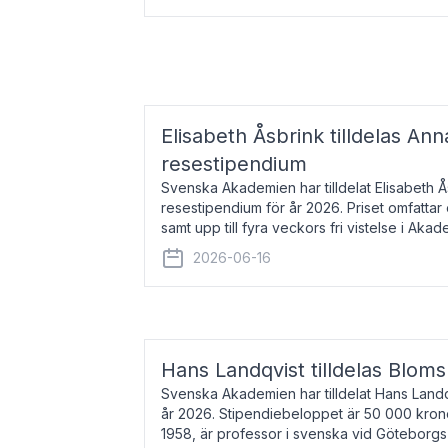
Elisabeth Åsbrink tilldelas Ann
resestipendium
Svenska Akademien har tilldelat Elisabeth 
resestipendium för år 2026. Priset omfatta
samt upp till fyra veckors fri vistelse i Akad
Elisabeth Åsbrink, född 1965 oc
2026-06-16
Hans Landqvist tilldelas Bloms
Svenska Akademien har tilldelat Hans Landq
år 2026. Stipendiebeloppet är 50 000 kron
1958, är professor i svenska vid Göteborgs