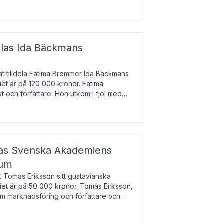
enska till tjeckiska
elas Ida Bäckmans
t tilldela Fatima Bremmer Ida Bäckmans
iet är på 120 000 kronor. Fatima
t och författare. Hon utkom i fjol med
lodsyst
elas Svenska Akademiens
ium
t Tomas Eriksson sitt gustavianska
iet är på 50 000 kronor. Tomas Eriksson,
om marknadsföring och författare och
bocken.