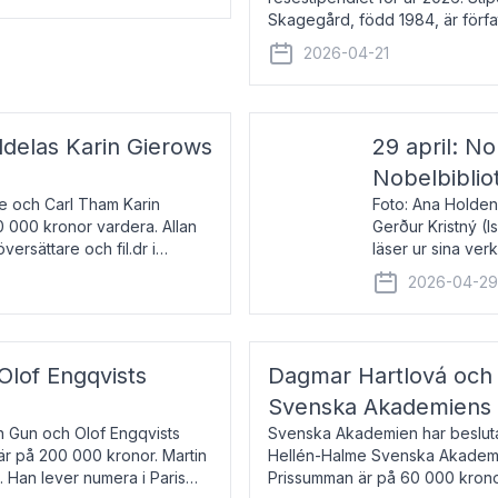
Skagegård, född 1984, är förfat
återkommande för Svenska Da
2026-04-21
ldelas Karin Gierows
29 april: No
Nobelbiblio
ne och Carl Tham Karin
Foto: Ana Holden
0 000 kronor vardera. Allan
Gerður Kristný (
versättare och fil.dr i
läser ur sina ve
De läser upp på 
2026-04-2
om språk och po
 Olof Engqvists
Dagmar Hartlová och 
Svenska Akademiens t
in Gun och Olof Engqvists
Svenska Akademien har beslutat
är på 200 000 kronor. Martin
Hellén-Halme Svenska Akademie
e. Han lever numera i Paris
Prissumman är på 60 000 kronor