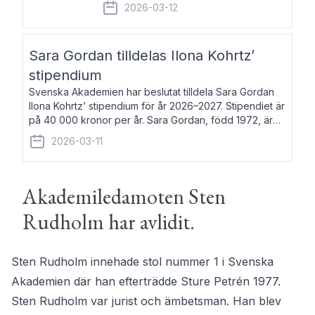
fem av de kungliga akademierna det så
2026-03-12
kallade Bernadotteprogrammet med
syfte att genom stipendier erbjuda stöd
och fortbildning till fo
Sara Gordan tilldelas Ilona Kohrtz’
stipendium
Svenska Akademien har beslutat tilldela Sara Gordan
Ilona Kohrtz’ stipendium för år 2026–2027. Stipendiet är
på 40 000 kronor per år. Sara Gordan, född 1972, är
författare och översättare. Hon debuterade 2006 med
2026-03-11
det prosalyriska verket En
Akademiledamoten Sten
Rudholm har avlidit.
Sten Rudholm innehade stol nummer 1 i Svenska
Akademien där han efterträdde Sture Petrén 1977.
Sten Rudholm var jurist och ämbetsman. Han blev