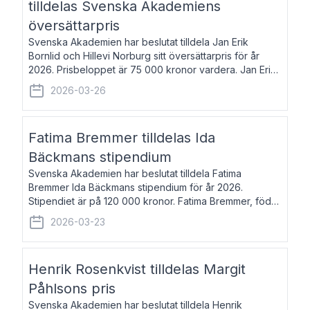
tilldelas Svenska Akademiens
översättarpris
Svenska Akademien har beslutat tilldela Jan Erik
Bornlid och Hillevi Norburg sitt översättarpris för år
2026. Prisbeloppet är 75 000 kronor vardera. Jan Erik
Bornlid, född 1947, är översättare från tyska. Han är
2026-03-26
främst känd för sina översät
Fatima Bremmer tilldelas Ida
Bäckmans stipendium
Svenska Akademien har beslutat tilldela Fatima
Bremmer Ida Bäckmans stipendium för år 2026.
Stipendiet är på 120 000 kronor. Fatima Bremmer, född
1977, är journalist och författare. Hon utkom i fjol med
2026-03-23
boken Ligan. Klarakvarterens blodsyst
Henrik Rosenkvist tilldelas Margit
Påhlsons pris
Svenska Akademien har beslutat tilldela Henrik