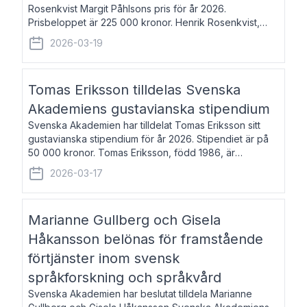
Rosenkvist Margit Påhlsons pris för år 2026.
Prisbeloppet är 225 000 kronor. Henrik Rosenkvist,
född 1965, är professor i nordiska språk vid Göteborgs
2026-03-19
universitet. Han disputerade 2004 på avhan
Tomas Eriksson tilldelas Svenska
Akademiens gustavianska stipendium
Svenska Akademien har tilldelat Tomas Eriksson sitt
gustavianska stipendium för år 2026. Stipendiet är på
50 000 kronor. Tomas Eriksson, född 1986, är
projektledare inom marknadsföring och författare och
2026-03-17
utkom i fjol med boken Syndabocken.
Marianne Gullberg och Gisela
Håkansson belönas för framstående
förtjänster inom svensk
språkforskning och språkvård
Svenska Akademien har beslutat tilldela Marianne