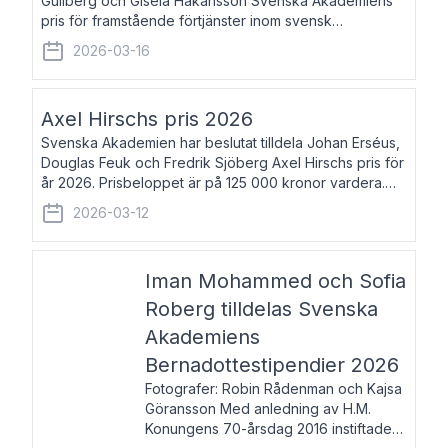
Gullberg och Gisela Håkansson Svenska Akademiens
pris för framstående förtjänster inom svensk
språkforskning och språkvård till minne av Carl Gabriel
2026-03-16
och Karin Forsberg för år 2026. Prissumma
Axel Hirschs pris 2026
Svenska Akademien har beslutat tilldela Johan Erséus,
Douglas Feuk och Fredrik Sjöberg Axel Hirschs pris för
år 2026. Prisbeloppet är på 125 000 kronor vardera.
Johan Erséus, född 1959, är fackboksförfattare och
2026-03-12
journalist med mångårigt för
Iman Mohammed och Sofia
Roberg tilldelas Svenska
Akademiens
Bernadottestipendier 2026
Fotografer: Robin Rådenman och Kajsa
Göransson Med anledning av H.M.
Konungens 70-årsdag 2016 instiftade