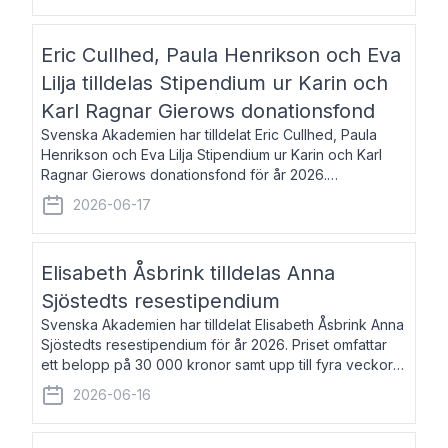
Eric Cullhed, Paula Henrikson och Eva
Lilja tilldelas Stipendium ur Karin och
Karl Ragnar Gierows donationsfond
Svenska Akademien har tilldelat Eric Cullhed, Paula
Henrikson och Eva Lilja Stipendium ur Karin och Karl
Ragnar Gierows donationsfond för år 2026.
Stipendiebeloppet är på 70 000 kronor vardera. Eric
2026-06-17
Cullhed, född 1985, är professor i grekis
Elisabeth Åsbrink tilldelas Anna
Sjöstedts resestipendium
Svenska Akademien har tilldelat Elisabeth Åsbrink Anna
Sjöstedts resestipendium för år 2026. Priset omfattar
ett belopp på 30 000 kronor samt upp till fyra veckors
fri vistelse i Akademiens lägenhet i Berlin. Elisabeth
2026-06-16
Åsbrink, född 1965 oc