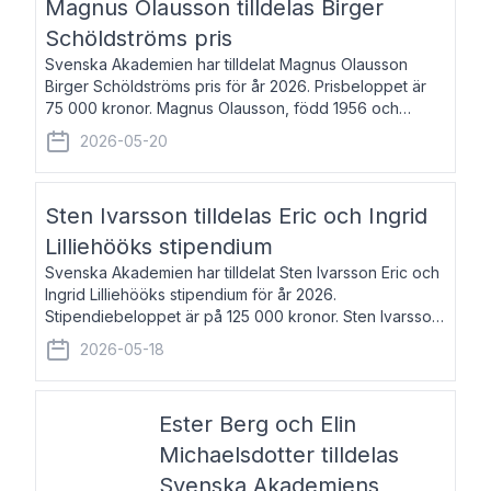
Magnus Olausson tilldelas Birger
Schöldströms pris
Svenska Akademien har tilldelat Magnus Olausson
Birger Schöldströms pris för år 2026. Prisbeloppet är
75 000 kronor. Magnus Olausson, född 1956 och
bosatt i Stockholm, är konstvetare, museiman och
2026-05-20
hovman. Han disputerade 1993 vid Uppsala un
Sten Ivarsson tilldelas Eric och Ingrid
Lilliehööks stipendium
Svenska Akademien har tilldelat Sten Ivarsson Eric och
Ingrid Lilliehööks stipendium för år 2026.
Stipendiebeloppet är på 125 000 kronor. Sten Ivarsson,
född 1979, är mediateksamordnare vid
2026-05-18
Söderslättsgymnasiet i Trelleborg. Här har han på
Ester Berg och Elin
Michaelsdotter tilldelas
Svenska Akademiens