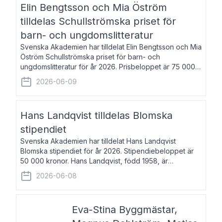
Elin Bengtsson och Mia Öström
tilldelas Schullströmska priset för
barn- och ungdomslitteratur
Svenska Akademien har tilldelat Elin Bengtsson och Mia
Öström Schullströmska priset för barn- och
ungdomslitteratur för år 2026. Prisbeloppet är 75 000
kronor vardera. Elin Bengtsson, född 1987, är författare
2026-06-09
och forskare i genusvetenskap.
Hans Landqvist tilldelas Blomska
stipendiet
Svenska Akademien har tilldelat Hans Landqvist
Blomska stipendiet för år 2026. Stipendiebeloppet är
50 000 kronor. Hans Landqvist, född 1958, är
professor i svenska vid Göteborgs universitet. Han
2026-06-08
disputerade år 2000 på avhandlingen Författn
Eva-Stina Byggmästar,