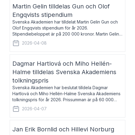
talar om språk och poesi – o
Martin Gelin tilldelas Gun och Olof
Engqvists stipendium
Svenska Akademien har tilldelat Martin Gelin Gun och
Olof Engqvists stipendium för år 2026.
Stipendiebeloppet är på 200 000 kronor. Martin Gelin,
född 1978, är journalist och författare. Han lever
2026-04-08
numera i Paris men var under många år bosat
Dagmar Hartlová och Miho Hellén-
Halme tilldelas Svenska Akademiens
tolkningspris
Svenska Akademien har beslutat tilldela Dagmar
Hartlová och Miho Hellén-Halme Svenska Akademiens
tolkningspris för år 2026. Prissumman är på 60 000
kronor var. Dagmar Hartlová, född 1951, översätter
2026-04-07
huvudsakligen från svenska till tjeckiska
Jan Erik Bornlid och Hillevi Norburg