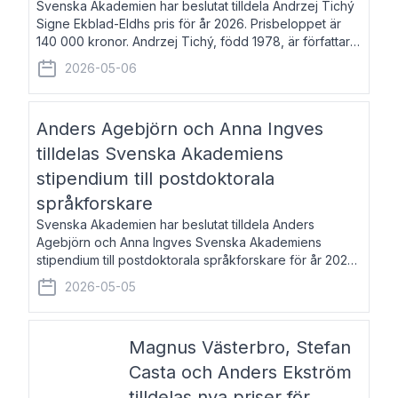
Svenska Akademien har beslutat tilldela Andrzej Tichý
Signe Ekblad-Eldhs pris för år 2026. Prisbeloppet är
140 000 kronor. Andrzej Tichý, född 1978, är författare
och kulturskribent. Han debuterade 2005 med den
2026-05-06
lovordade romanen Sex liter l
Anders Agebjörn och Anna Ingves
tilldelas Svenska Akademiens
stipendium till postdoktorala
språkforskare
Svenska Akademien har beslutat tilldela Anders
Agebjörn och Anna Ingves Svenska Akademiens
stipendium till postdoktorala språkforskare för år 2026.
Stipendiebeloppet är 75 000 kronor per mottagare.
2026-05-05
Anders Agebjörn, född 1984, är universitet
Magnus Västerbro, Stefan
Casta och Anders Ekström
tilldelas nya priser för