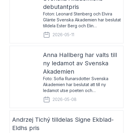
debutantpris
Foton: Leonard Stenberg och Elvira
Glänte Svenska Akademien har beslutat
tilldela Ester Berg och Elin
Michaelsdotter Svenska Akademiens
2026-05-11
debutantpris för år 2026. Priset är
nyinstiftat och syftar till att lyfta fram
intressanta och löftesrik
Anna Hallberg har valts till
ny ledamot av Svenska
Akademien
Foto: Sofia Runarsdotter Svenska
Akademien har beslutat att till ny
ledamot utse poeten och
litteraturkritikern Anna Hallberg. Hon
2026-05-08
efterträder poeten Tua Forsström på
stol 18 och kommer att ta sitt inträde vid
Akademiens högtidssammankomst
Andrzej Tichý tilldelas Signe Ekblad-
Eldhs pris