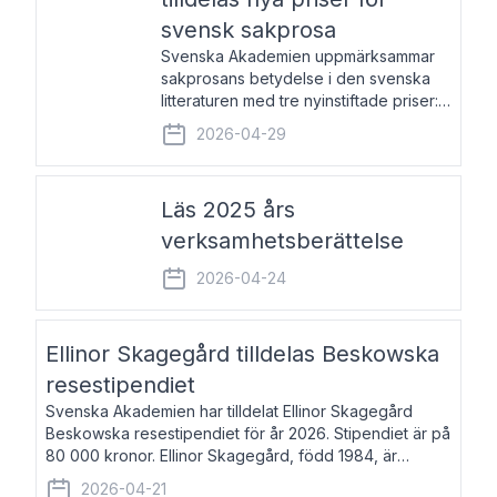
svensk sakprosa
Svenska Akademien uppmärksammar
sakprosans betydelse i den svenska
litteraturen med tre nyinstiftade priser:
Svenska Akademiens pris till
2026-04-29
framstående författare av svensk
sakprosa som i år går till Magnus
Västerbro, Svenska Akademiens pris
Läs 2025 års
verksamhetsberättelse
2026-04-24
Ellinor Skagegård tilldelas Beskowska
resestipendiet
Svenska Akademien har tilldelat Ellinor Skagegård
Beskowska resestipendiet för år 2026. Stipendiet är på
80 000 kronor. Ellinor Skagegård, född 1984, är
författare, journalist och musiker. Hon skriver
2026-04-21