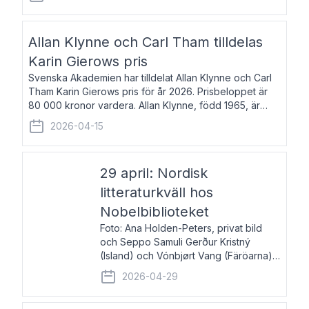
återkommande för Svenska Dagbladet, Ups
Allan Klynne och Carl Tham tilldelas
Karin Gierows pris
Svenska Akademien har tilldelat Allan Klynne och Carl
Tham Karin Gierows pris för år 2026. Prisbeloppet är
80 000 kronor vardera. Allan Klynne, född 1965, är
arkeolog, författare, översättare och fil.dr i antikens
2026-04-15
kultur och samhällsliv. Ut
29 april: Nordisk
litteraturkväll hos
Nobelbiblioteket
Foto: Ana Holden-Peters, privat bild
och Seppo Samuli Gerður Kristný
(Island) och Vónbjørt Vang (Färöarna)
läser ur sina verk och samtalar med
2026-04-29
John Swedenmark. De läser upp på
färöiska, isländska och svenska och