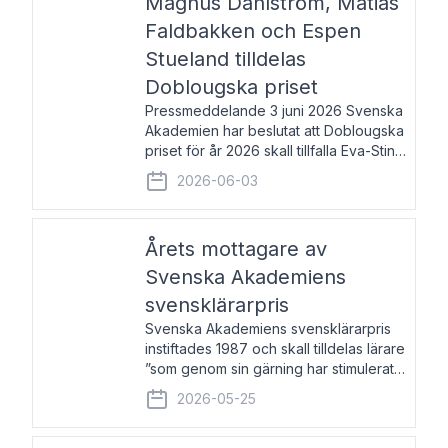
Magnus Dahlström, Matias
Faldbakken och Espen
Stueland tilldelas
Doblougska priset
Pressmeddelande 3 juni 2026 Svenska
Akademien har beslutat att Doblougska
priset för år 2026 skall tillfalla Eva-Stina
Byggmästar, Magnus Dahlström, Matias
2026-06-03
Faldbakken samt Espen Stueland.
Prisbeloppet är 200 000 svenska
kronor per mottagare
Årets mottagare av
Svenska Akademiens
svensklärarpris
Svenska Akademiens svensklärarpris
instiftades 1987 och skall tilldelas lärare
”som genom sin gärning har stimulerat
intresset hos unga människor för
2026-05-25
svenska språket och litteraturen”.
Prisutdelning och samtal med