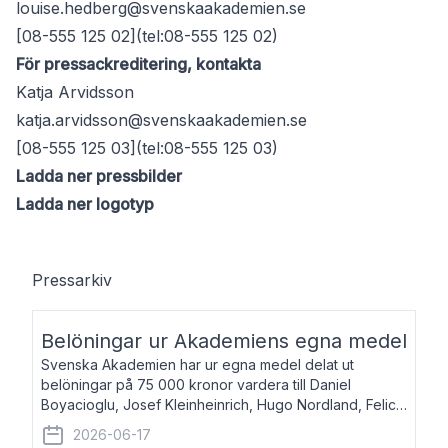
louise.hedberg@svenskaakademien.se
[08-555 125 02](tel:08-555 125 02)
För pressackreditering, kontakta
Katja Arvidsson
katja.arvidsson@svenskaakademien.se
[08-555 125 03](tel:08-555 125 03)
Ladda ner pressbilder
Ladda ner logotyp
Pressarkiv
Belöningar ur Akademiens egna medel
Svenska Akademien har ur egna medel delat ut
belöningar på 75 000 kronor vardera till Daniel
Boyacioglu, Josef Kleinheinrich, Hugo Nordland, Felicia
Stenroth och Svante Strandberg. Daniel Boyacioglu,
2026-06-17
född 1981, är poet och scenartist. Josef