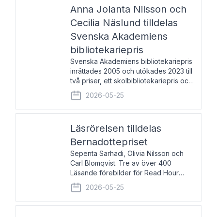
pristagarna äger rum under
Anna Jolanta Nilsson och
Cecilia Näslund tilldelas
Svenska Akademiens
bibliotekariepris
Svenska Akademiens bibliotekariepris
inrättades 2005 och utökades 2023 till
två priser, ett skolbibliotekariepris och
ett folkbibliotekariepris. Priserna skall
2026-05-25
tilldelas bibliotekarier vid svenska folk-
och skolbibliotek som gjort värdefull
Läsrörelsen tilldelas
Bernadottepriset
Sepenta Sarhadi, Olivia Nilsson och
Carl Blomqvist. Tre av över 400
Läsande förebilder för Read Hour
Sverige. Foto: Michael Wall. Den ideella
2026-05-25
föreningen Läsrörelsen tilldelas
Bernadottepriset 2026 för att den
under ett kvarts sekel gjort re