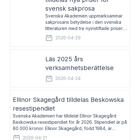
svensk sakprosa
Svenska Akademien uppmärksammar
sakprosans betydelse i den svenska
litteraturen med tre nyinstiftade priser:
Svenska Akademiens pris till
2026-04-29
framstående författare av svensk
sakprosa som i år går till Magnus
Västerbro, Svenska Akademiens pris
Läs 2025 års
verksamhetsberättelse
2026-04-24
Ellinor Skagegård tilldelas Beskowska
resestipendiet
Svenska Akademien har tilldelat Ellinor Skagegård
Beskowska resestipendiet för år 2026. Stipendiet är på
80 000 kronor. Ellinor Skagegård, född 1984, är
författare, journalist och musiker. Hon skriver
2026-04-21