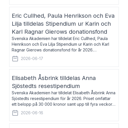
Eric Cullhed, Paula Henrikson och Eva
Lilja tilldelas Stipendium ur Karin och
Karl Ragnar Gierows donationsfond
Svenska Akademien har tilldelat Eric Cullhed, Paula
Henrikson och Eva Lilja Stipendium ur Karin och Karl
Ragnar Gierows donationsfond för år 2026.
Stipendiebeloppet är på 70 000 kronor vardera. Eric
2026-06-17
Cullhed, född 1985, är professor i grekis
Elisabeth Åsbrink tilldelas Anna
Sjöstedts resestipendium
Svenska Akademien har tilldelat Elisabeth Åsbrink Anna
Sjöstedts resestipendium för år 2026. Priset omfattar
ett belopp på 30 000 kronor samt upp till fyra veckors
fri vistelse i Akademiens lägenhet i Berlin. Elisabeth
2026-06-16
Åsbrink, född 1965 oc