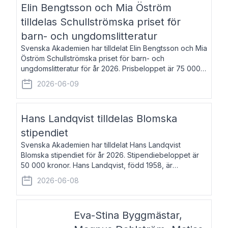
Elin Bengtsson och Mia Öström
tilldelas Schullströmska priset för
barn- och ungdomslitteratur
Svenska Akademien har tilldelat Elin Bengtsson och Mia
Öström Schullströmska priset för barn- och
ungdomslitteratur för år 2026. Prisbeloppet är 75 000
kronor vardera. Elin Bengtsson, född 1987, är författare
2026-06-09
och forskare i genusvetenskap.
Hans Landqvist tilldelas Blomska
stipendiet
Svenska Akademien har tilldelat Hans Landqvist
Blomska stipendiet för år 2026. Stipendiebeloppet är
50 000 kronor. Hans Landqvist, född 1958, är
professor i svenska vid Göteborgs universitet. Han
2026-06-08
disputerade år 2000 på avhandlingen Författn
Eva-Stina Byggmästar,