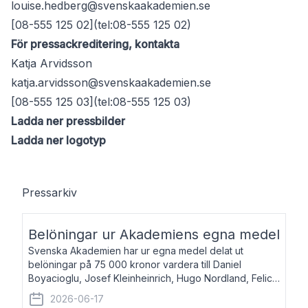
louise.hedberg@svenskaakademien.se
[08-555 125 02](tel:08-555 125 02)
För pressackreditering, kontakta
Katja Arvidsson
katja.arvidsson@svenskaakademien.se
[08-555 125 03](tel:08-555 125 03)
Ladda ner pressbilder
Ladda ner logotyp
Pressarkiv
Belöningar ur Akademiens egna medel
Svenska Akademien har ur egna medel delat ut
belöningar på 75 000 kronor vardera till Daniel
Boyacioglu, Josef Kleinheinrich, Hugo Nordland, Felicia
Stenroth och Svante Strandberg. Daniel Boyacioglu,
2026-06-17
född 1981, är poet och scenartist. Josef