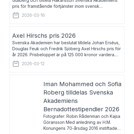
Gullberg och Gisela Håkansson Svenska Akademiens
pris för framstående förtjänster inom svensk
språkforskning och språkvård till minne av Carl Gabriel
2026-03-16
och Karin Forsberg för år 2026. Prissumma
Axel Hirschs pris 2026
Svenska Akademien har beslutat tilldela Johan Erséus,
Douglas Feuk och Fredrik Sjöberg Axel Hirschs pris för
år 2026. Prisbeloppet är på 125 000 kronor vardera.
Johan Erséus, född 1959, är fackboksförfattare och
2026-03-12
journalist med mångårigt för
Iman Mohammed och Sofia
Roberg tilldelas Svenska
Akademiens
Bernadottestipendier 2026
Fotografer: Robin Rådenman och Kajsa
Göransson Med anledning av H.M.
Konungens 70-årsdag 2016 instiftade