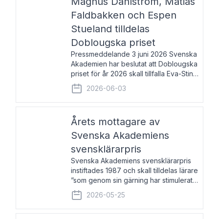
Magnus Dahlström, Matias
Faldbakken och Espen
Stueland tilldelas
Doblougska priset
Pressmeddelande 3 juni 2026 Svenska
Akademien har beslutat att Doblougska
priset för år 2026 skall tillfalla Eva-Stina
Byggmästar, Magnus Dahlström, Matias
2026-06-03
Faldbakken samt Espen Stueland.
Prisbeloppet är 200 000 svenska
kronor per mottagare
Årets mottagare av
Svenska Akademiens
svensklärarpris
Svenska Akademiens svensklärarpris
instiftades 1987 och skall tilldelas lärare
”som genom sin gärning har stimulerat
intresset hos unga människor för
2026-05-25
svenska språket och litteraturen”.
Prisutdelning och samtal med