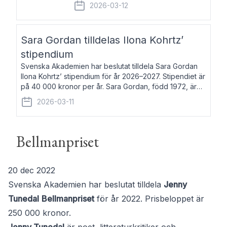
fem av de kungliga akademierna det så
2026-03-12
kallade Bernadotteprogrammet med
syfte att genom stipendier erbjuda stöd
och fortbildning till fo
Sara Gordan tilldelas Ilona Kohrtz’
stipendium
Svenska Akademien har beslutat tilldela Sara Gordan
Ilona Kohrtz’ stipendium för år 2026–2027. Stipendiet är
på 40 000 kronor per år. Sara Gordan, född 1972, är
författare och översättare. Hon debuterade 2006 med
2026-03-11
det prosalyriska verket En
Bellmanpriset
20 dec 2022
Svenska Akademien har beslutat tilldela
Jenny
Tunedal
Bellmanpriset
för år 2022. Prisbeloppet är
250 000 kronor.