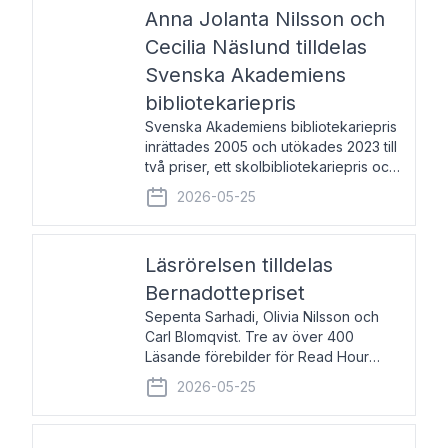
pristagarna äger rum under
Anna Jolanta Nilsson och
Cecilia Näslund tilldelas
Svenska Akademiens
bibliotekariepris
Svenska Akademiens bibliotekariepris
inrättades 2005 och utökades 2023 till
två priser, ett skolbibliotekariepris och
ett folkbibliotekariepris. Priserna skall
2026-05-25
tilldelas bibliotekarier vid svenska folk-
och skolbibliotek som gjort värdefull
Läsrörelsen tilldelas
Bernadottepriset
Sepenta Sarhadi, Olivia Nilsson och
Carl Blomqvist. Tre av över 400
Läsande förebilder för Read Hour
Sverige. Foto: Michael Wall. Den ideella
2026-05-25
föreningen Läsrörelsen tilldelas
Bernadottepriset 2026 för att den
under ett kvarts sekel gjort re