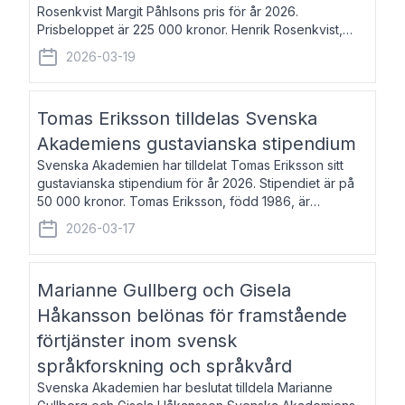
Rosenkvist Margit Påhlsons pris för år 2026.
Prisbeloppet är 225 000 kronor. Henrik Rosenkvist,
född 1965, är professor i nordiska språk vid Göteborgs
2026-03-19
universitet. Han disputerade 2004 på avhan
Tomas Eriksson tilldelas Svenska
Akademiens gustavianska stipendium
Svenska Akademien har tilldelat Tomas Eriksson sitt
gustavianska stipendium för år 2026. Stipendiet är på
50 000 kronor. Tomas Eriksson, född 1986, är
projektledare inom marknadsföring och författare och
2026-03-17
utkom i fjol med boken Syndabocken.
Marianne Gullberg och Gisela
Håkansson belönas för framstående
förtjänster inom svensk
språkforskning och språkvård
Svenska Akademien har beslutat tilldela Marianne