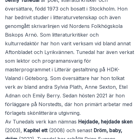
Jenny Tunedal
är poet, litteraturkritiker och
översättare, född 1973 och bosatt i Stockholm. Hon
har bedrivit studier i litteraturvetenskap och även
genomgått skrivarlinjen vid Nordens Folkhögskola
Biskops Arnö. Som litteraturkritiker och
kulturredaktör har hon varit verksam vid bland annat
Aftonbladet och Lyrikvännen. Tunedal har även verkat
som lektor och programansvarig för
masterprogrammet i Litterär gestaltning på HDK-
Valand i Göteborg. Som översättare har hon tolkat
verk av bland andra Sylvia Plath, Anne Sexton, Etel
Adnan och Emily Berry. Sedan hösten 2021 är hon
förläggare på Norstedts, där hon primärt arbetar med
förlagets skönlitterära utgivning.
Av Tunedals verk kan nämnas
Hejdade, hejdade sken
(2003),
Kapitel ett
(2008) och senast
Dröm, baby,