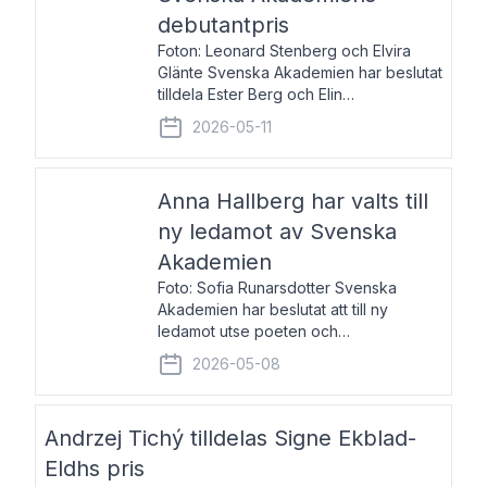
debutantpris
Foton: Leonard Stenberg och Elvira
Glänte Svenska Akademien har beslutat
tilldela Ester Berg och Elin
Michaelsdotter Svenska Akademiens
2026-05-11
debutantpris för år 2026. Priset är
nyinstiftat och syftar till att lyfta fram
intressanta och löftesrik
Anna Hallberg har valts till
ny ledamot av Svenska
Akademien
Foto: Sofia Runarsdotter Svenska
Akademien har beslutat att till ny
ledamot utse poeten och
litteraturkritikern Anna Hallberg. Hon
2026-05-08
efterträder poeten Tua Forsström på
stol 18 och kommer att ta sitt inträde vid
Akademiens högtidssammankomst
Andrzej Tichý tilldelas Signe Ekblad-
Eldhs pris