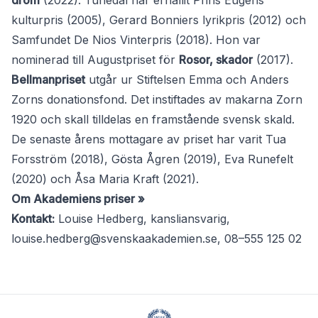
dröm
(2022). Tunedal har erhållit Prins Eugens
kulturpris (2005), Gerard Bonniers lyrikpris (2012) och
Samfundet De Nios Vinterpris (2018). Hon var
nominerad till Augustpriset för
Rosor, skador
(2017).
Bellmanpriset
utgår ur Stiftelsen Emma och Anders
Zorns donationsfond. Det instiftades av makarna Zorn
1920 och skall tilldelas en framstående svensk skald.
De senaste årens mottagare av priset har varit Tua
Forsström (2018), Gösta Ågren (2019), Eva Runefelt
(2020) och Åsa Maria Kraft (2021).
Om Akademiens priser »
Kontakt:
Louise Hedberg, kansliansvarig,
louise.hedberg@svenskaakademien.se
, 08–555 125 02