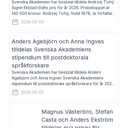
Svenska Akademien har beslutat tilldela Andrzej Tichý
Signe Ekblad-Eldhs pris för år 2026. Prisbeloppet är
140 000 kronor. Andrzej Tichý, född 1978, är författare
och kulturskribent. Han debuterade 2005 med den
2026-05-06
lovordade romanen Sex liter l
Anders Agebjörn och Anna Ingves
tilldelas Svenska Akademiens
stipendium till postdoktorala
språkforskare
Svenska Akademien har beslutat tilldela Anders
Agebjörn och Anna Ingves Svenska Akademiens
stipendium till postdoktorala språkforskare för år 2026.
Stipendiebeloppet är 75 000 kronor per mottagare.
2026-05-05
Anders Agebjörn, född 1984, är universitet
Magnus Västerbro, Stefan
Casta och Anders Ekström
tilldelas nya priser för