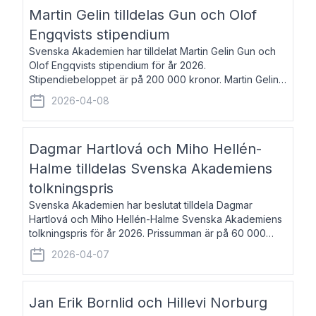
talar om språk och poesi – o
Martin Gelin tilldelas Gun och Olof
Engqvists stipendium
Svenska Akademien har tilldelat Martin Gelin Gun och
Olof Engqvists stipendium för år 2026.
Stipendiebeloppet är på 200 000 kronor. Martin Gelin,
född 1978, är journalist och författare. Han lever
2026-04-08
numera i Paris men var under många år bosat
Dagmar Hartlová och Miho Hellén-
Halme tilldelas Svenska Akademiens
tolkningspris
Svenska Akademien har beslutat tilldela Dagmar
Hartlová och Miho Hellén-Halme Svenska Akademiens
tolkningspris för år 2026. Prissumman är på 60 000
kronor var. Dagmar Hartlová, född 1951, översätter
2026-04-07
huvudsakligen från svenska till tjeckiska
Jan Erik Bornlid och Hillevi Norburg