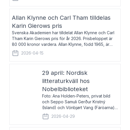
återkommande för Svenska Dagbladet, Ups
Allan Klynne och Carl Tham tilldelas
Karin Gierows pris
Svenska Akademien har tilldelat Allan Klynne och Carl
Tham Karin Gierows pris för år 2026. Prisbeloppet är
80 000 kronor vardera. Allan Klynne, född 1965, är
arkeolog, författare, översättare och fil.dr i antikens
2026-04-15
kultur och samhällsliv. Ut
29 april: Nordisk
litteraturkväll hos
Nobelbiblioteket
Foto: Ana Holden-Peters, privat bild
och Seppo Samuli Gerður Kristný
(Island) och Vónbjørt Vang (Färöarna)
läser ur sina verk och samtalar med
2026-04-29
John Swedenmark. De läser upp på
färöiska, isländska och svenska och