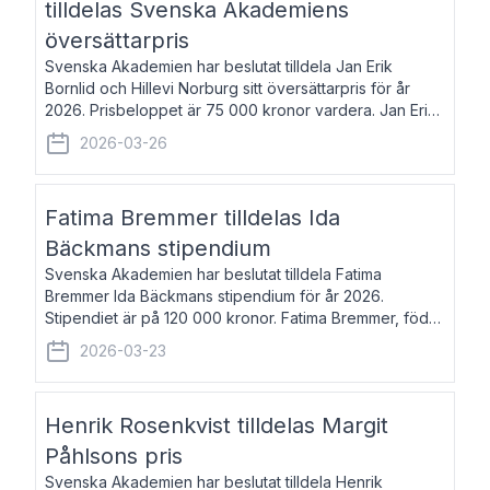
tilldelas Svenska Akademiens
översättarpris
Svenska Akademien har beslutat tilldela Jan Erik
Bornlid och Hillevi Norburg sitt översättarpris för år
2026. Prisbeloppet är 75 000 kronor vardera. Jan Erik
Bornlid, född 1947, är översättare från tyska. Han är
2026-03-26
främst känd för sina översät
Fatima Bremmer tilldelas Ida
Bäckmans stipendium
Svenska Akademien har beslutat tilldela Fatima
Bremmer Ida Bäckmans stipendium för år 2026.
Stipendiet är på 120 000 kronor. Fatima Bremmer, född
1977, är journalist och författare. Hon utkom i fjol med
2026-03-23
boken Ligan. Klarakvarterens blodsyst
Henrik Rosenkvist tilldelas Margit
Påhlsons pris
Svenska Akademien har beslutat tilldela Henrik