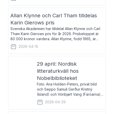
återkommande för Svenska Dagbladet, Ups
Allan Klynne och Carl Tham tilldelas
Karin Gierows pris
Svenska Akademien har tilldelat Allan Klynne och Carl
Tham Karin Gierows pris för år 2026. Prisbeloppet är
80 000 kronor vardera. Allan Klynne, född 1965, är
arkeolog, författare, översättare och fil.dr i antikens
2026-04-15
kultur och samhällsliv. Ut
29 april: Nordisk
litteraturkväll hos
Nobelbiblioteket
Foto: Ana Holden-Peters, privat bild
och Seppo Samuli Gerður Kristný
(Island) och Vónbjørt Vang (Färöarna)
läser ur sina verk och samtalar med
2026-04-29
John Swedenmark. De läser upp på
färöiska, isländska och svenska och