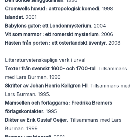
Den tionde sånggudinnan
. 1996
Cromwells huvud : antropologisk komedi
. 1998
Islandet
. 2001
Babylons gator: ett Londonmysterium
. 2004
Vit som marmor : ett romerskt mysterium
. 2006
Hästen från porten : ett österländskt äventyr
. 2008
Litteraturvetenskapliga verk i urval
Texter från svenskt 1600- och 1700-tal
. Tillsammans
med Lars Burman. 1990
Skrifter av Johan Henric Kellgren I-II
. Tillsammans med
Lars Burman. 1995.
Mamsellen och förläggarna : Fredrika Bremers
förlagskontakter
. 1995
Dikter av Erik Gustaf Geijer
. Tillsammans med Lars
Burman. 1999