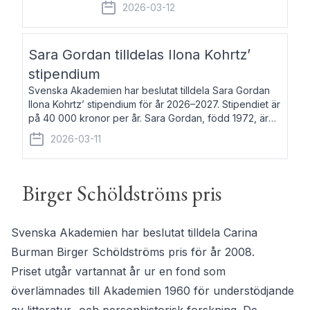
fem av de kungliga akademierna det så
2026-03-12
kallade Bernadotteprogrammet med
syfte att genom stipendier erbjuda stöd
och fortbildning till fo
Sara Gordan tilldelas Ilona Kohrtz’
stipendium
Svenska Akademien har beslutat tilldela Sara Gordan
Ilona Kohrtz’ stipendium för år 2026–2027. Stipendiet är
på 40 000 kronor per år. Sara Gordan, född 1972, är
författare och översättare. Hon debuterade 2006 med
2026-03-11
det prosalyriska verket En
Birger Schöldströms pris
Svenska Akademien har beslutat tilldela Carina
Burman Birger Schöldströms pris för år 2008.
Priset utgår vartannat år ur en fond som
överlämnades till Akademien 1960 för understödjande