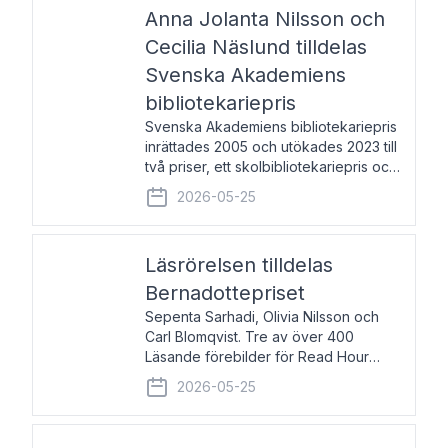
pristagarna äger rum under
Anna Jolanta Nilsson och
Cecilia Näslund tilldelas
Svenska Akademiens
bibliotekariepris
Svenska Akademiens bibliotekariepris
inrättades 2005 och utökades 2023 till
två priser, ett skolbibliotekariepris och
ett folkbibliotekariepris. Priserna skall
2026-05-25
tilldelas bibliotekarier vid svenska folk-
och skolbibliotek som gjort värdefull
Läsrörelsen tilldelas
Bernadottepriset
Sepenta Sarhadi, Olivia Nilsson och
Carl Blomqvist. Tre av över 400
Läsande förebilder för Read Hour
Sverige. Foto: Michael Wall. Den ideella
2026-05-25
föreningen Läsrörelsen tilldelas
Bernadottepriset 2026 för att den
under ett kvarts sekel gjort re