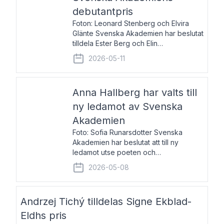
debutantpris
Foton: Leonard Stenberg och Elvira
Glänte Svenska Akademien har beslutat
tilldela Ester Berg och Elin
Michaelsdotter Svenska Akademiens
2026-05-11
debutantpris för år 2026. Priset är
nyinstiftat och syftar till att lyfta fram
intressanta och löftesrik
Anna Hallberg har valts till
ny ledamot av Svenska
Akademien
Foto: Sofia Runarsdotter Svenska
Akademien har beslutat att till ny
ledamot utse poeten och
litteraturkritikern Anna Hallberg. Hon
2026-05-08
efterträder poeten Tua Forsström på
stol 18 och kommer att ta sitt inträde vid
Akademiens högtidssammankomst
Andrzej Tichý tilldelas Signe Ekblad-
Eldhs pris