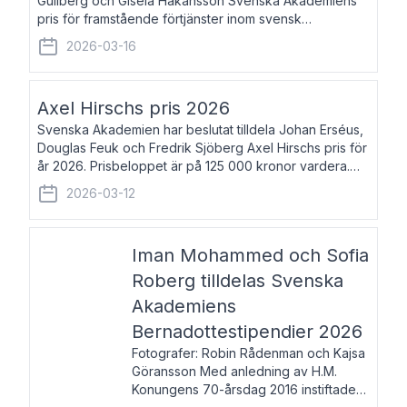
Gullberg och Gisela Håkansson Svenska Akademiens
pris för framstående förtjänster inom svensk
språkforskning och språkvård till minne av Carl Gabriel
2026-03-16
och Karin Forsberg för år 2026. Prissumma
Axel Hirschs pris 2026
Svenska Akademien har beslutat tilldela Johan Erséus,
Douglas Feuk och Fredrik Sjöberg Axel Hirschs pris för
år 2026. Prisbeloppet är på 125 000 kronor vardera.
Johan Erséus, född 1959, är fackboksförfattare och
2026-03-12
journalist med mångårigt för
Iman Mohammed och Sofia
Roberg tilldelas Svenska
Akademiens
Bernadottestipendier 2026
Fotografer: Robin Rådenman och Kajsa
Göransson Med anledning av H.M.
Konungens 70-årsdag 2016 instiftade