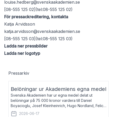
louise.hedberg@svenskaakademien.se
[08-555 125 02](tel:08-555 125 02)
För pressackreditering, kontakta
Katja Arvidsson
katja.arvidsson@svenskaakademien.se
[08-555 125 03](tel:08-555 125 03)
Ladda ner pressbilder
Ladda ner logotyp
Pressarkiv
Belöningar ur Akademiens egna medel
Svenska Akademien har ur egna medel delat ut
belöningar på 75 000 kronor vardera till Daniel
Boyacioglu, Josef Kleinheinrich, Hugo Nordland, Felicia
Stenroth och Svante Strandberg. Daniel Boyacioglu,
2026-06-17
född 1981, är poet och scenartist. Josef