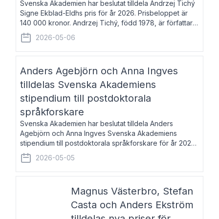
Svenska Akademien har beslutat tilldela Andrzej Tichý
Signe Ekblad-Eldhs pris för år 2026. Prisbeloppet är
140 000 kronor. Andrzej Tichý, född 1978, är författare
och kulturskribent. Han debuterade 2005 med den
2026-05-06
lovordade romanen Sex liter l
Anders Agebjörn och Anna Ingves
tilldelas Svenska Akademiens
stipendium till postdoktorala
språkforskare
Svenska Akademien har beslutat tilldela Anders
Agebjörn och Anna Ingves Svenska Akademiens
stipendium till postdoktorala språkforskare för år 2026.
Stipendiebeloppet är 75 000 kronor per mottagare.
2026-05-05
Anders Agebjörn, född 1984, är universitet
Magnus Västerbro, Stefan
Casta och Anders Ekström
tilldelas nya priser för