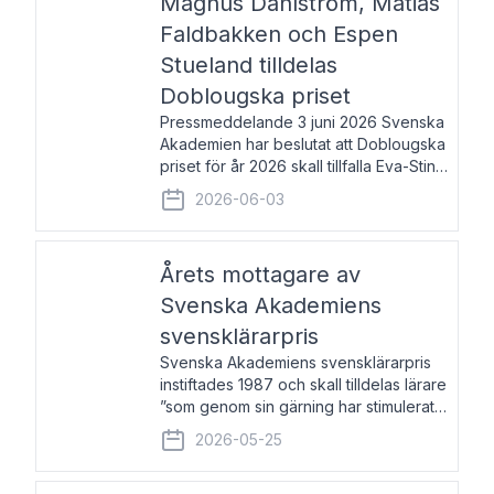
Magnus Dahlström, Matias
Faldbakken och Espen
Stueland tilldelas
Doblougska priset
Pressmeddelande 3 juni 2026 Svenska
Akademien har beslutat att Doblougska
priset för år 2026 skall tillfalla Eva-Stina
Byggmästar, Magnus Dahlström, Matias
2026-06-03
Faldbakken samt Espen Stueland.
Prisbeloppet är 200 000 svenska
kronor per mottagare
Årets mottagare av
Svenska Akademiens
svensklärarpris
Svenska Akademiens svensklärarpris
instiftades 1987 och skall tilldelas lärare
”som genom sin gärning har stimulerat
intresset hos unga människor för
2026-05-25
svenska språket och litteraturen”.
Prisutdelning och samtal med