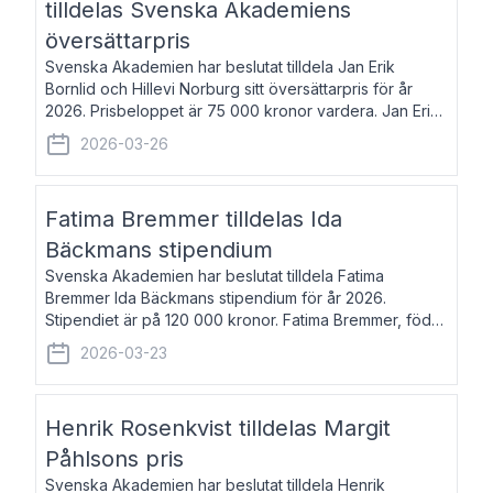
tilldelas Svenska Akademiens
översättarpris
Svenska Akademien har beslutat tilldela Jan Erik
Bornlid och Hillevi Norburg sitt översättarpris för år
2026. Prisbeloppet är 75 000 kronor vardera. Jan Erik
Bornlid, född 1947, är översättare från tyska. Han är
2026-03-26
främst känd för sina översät
Fatima Bremmer tilldelas Ida
Bäckmans stipendium
Svenska Akademien har beslutat tilldela Fatima
Bremmer Ida Bäckmans stipendium för år 2026.
Stipendiet är på 120 000 kronor. Fatima Bremmer, född
1977, är journalist och författare. Hon utkom i fjol med
2026-03-23
boken Ligan. Klarakvarterens blodsyst
Henrik Rosenkvist tilldelas Margit
Påhlsons pris
Svenska Akademien har beslutat tilldela Henrik