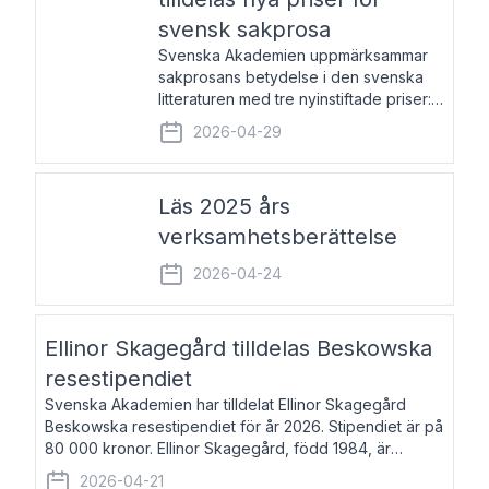
svensk sakprosa
Svenska Akademien uppmärksammar
sakprosans betydelse i den svenska
litteraturen med tre nyinstiftade priser:
Svenska Akademiens pris till
2026-04-29
framstående författare av svensk
sakprosa som i år går till Magnus
Västerbro, Svenska Akademiens pris
Läs 2025 års
verksamhetsberättelse
2026-04-24
Ellinor Skagegård tilldelas Beskowska
resestipendiet
Svenska Akademien har tilldelat Ellinor Skagegård
Beskowska resestipendiet för år 2026. Stipendiet är på
80 000 kronor. Ellinor Skagegård, född 1984, är
författare, journalist och musiker. Hon skriver
2026-04-21