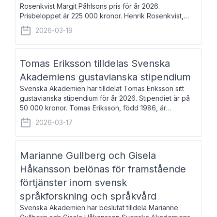
Rosenkvist Margit Påhlsons pris för år 2026.
Prisbeloppet är 225 000 kronor. Henrik Rosenkvist,
född 1965, är professor i nordiska språk vid Göteborgs
2026-03-19
universitet. Han disputerade 2004 på avhan
Tomas Eriksson tilldelas Svenska
Akademiens gustavianska stipendium
Svenska Akademien har tilldelat Tomas Eriksson sitt
gustavianska stipendium för år 2026. Stipendiet är på
50 000 kronor. Tomas Eriksson, född 1986, är
projektledare inom marknadsföring och författare och
2026-03-17
utkom i fjol med boken Syndabocken.
Marianne Gullberg och Gisela
Håkansson belönas för framstående
förtjänster inom svensk
språkforskning och språkvård
Svenska Akademien har beslutat tilldela Marianne