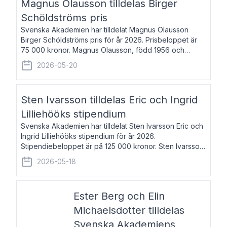
Magnus Olausson tilldelas Birger
Schöldströms pris
Svenska Akademien har tilldelat Magnus Olausson
Birger Schöldströms pris för år 2026. Prisbeloppet är
75 000 kronor. Magnus Olausson, född 1956 och
bosatt i Stockholm, är konstvetare, museiman och
2026-05-20
hovman. Han disputerade 1993 vid Uppsala un
Sten Ivarsson tilldelas Eric och Ingrid
Lilliehööks stipendium
Svenska Akademien har tilldelat Sten Ivarsson Eric och
Ingrid Lilliehööks stipendium för år 2026.
Stipendiebeloppet är på 125 000 kronor. Sten Ivarsson,
född 1979, är mediateksamordnare vid
2026-05-18
Söderslättsgymnasiet i Trelleborg. Här har han på
Ester Berg och Elin
Michaelsdotter tilldelas
Svenska Akademiens