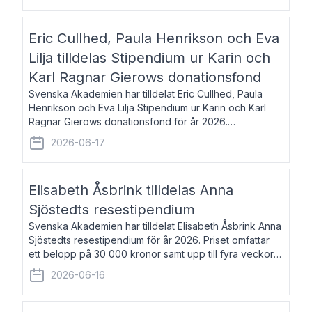
Eric Cullhed, Paula Henrikson och Eva
Lilja tilldelas Stipendium ur Karin och
Karl Ragnar Gierows donationsfond
Svenska Akademien har tilldelat Eric Cullhed, Paula
Henrikson och Eva Lilja Stipendium ur Karin och Karl
Ragnar Gierows donationsfond för år 2026.
Stipendiebeloppet är på 70 000 kronor vardera. Eric
2026-06-17
Cullhed, född 1985, är professor i grekis
Elisabeth Åsbrink tilldelas Anna
Sjöstedts resestipendium
Svenska Akademien har tilldelat Elisabeth Åsbrink Anna
Sjöstedts resestipendium för år 2026. Priset omfattar
ett belopp på 30 000 kronor samt upp till fyra veckors
fri vistelse i Akademiens lägenhet i Berlin. Elisabeth
2026-06-16
Åsbrink, född 1965 oc