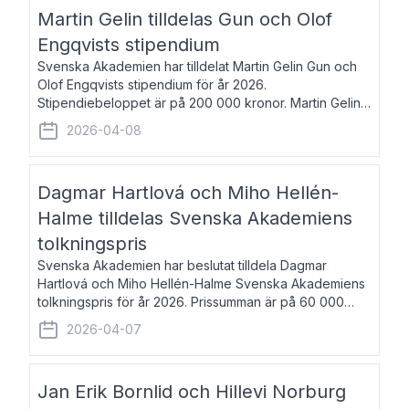
talar om språk och poesi – o
Martin Gelin tilldelas Gun och Olof
Engqvists stipendium
Svenska Akademien har tilldelat Martin Gelin Gun och
Olof Engqvists stipendium för år 2026.
Stipendiebeloppet är på 200 000 kronor. Martin Gelin,
född 1978, är journalist och författare. Han lever
2026-04-08
numera i Paris men var under många år bosat
Dagmar Hartlová och Miho Hellén-
Halme tilldelas Svenska Akademiens
tolkningspris
Svenska Akademien har beslutat tilldela Dagmar
Hartlová och Miho Hellén-Halme Svenska Akademiens
tolkningspris för år 2026. Prissumman är på 60 000
kronor var. Dagmar Hartlová, född 1951, översätter
2026-04-07
huvudsakligen från svenska till tjeckiska
Jan Erik Bornlid och Hillevi Norburg