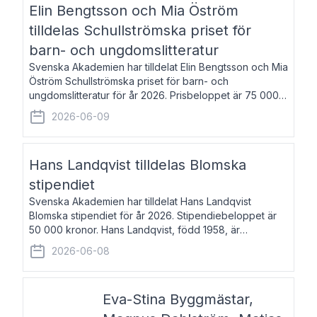
Elin Bengtsson och Mia Öström
tilldelas Schullströmska priset för
barn- och ungdomslitteratur
Svenska Akademien har tilldelat Elin Bengtsson och Mia
Öström Schullströmska priset för barn- och
ungdomslitteratur för år 2026. Prisbeloppet är 75 000
kronor vardera. Elin Bengtsson, född 1987, är författare
2026-06-09
och forskare i genusvetenskap.
Hans Landqvist tilldelas Blomska
stipendiet
Svenska Akademien har tilldelat Hans Landqvist
Blomska stipendiet för år 2026. Stipendiebeloppet är
50 000 kronor. Hans Landqvist, född 1958, är
professor i svenska vid Göteborgs universitet. Han
2026-06-08
disputerade år 2000 på avhandlingen Författn
Eva-Stina Byggmästar,