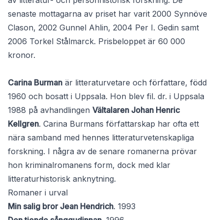
av litteratur- och personhistorisk forskning. De
senaste mottagarna av priset har varit 2000 Synnöve
Clason, 2002 Gunnel Ahlin, 2004 Per I. Gedin samt
2006 Torkel Stålmarck. Prisbeloppet är 60 000
kronor.
Carina Burman
är litteraturvetare och författare, född
1960 och bosatt i Uppsala. Hon blev fil. dr. i Uppsala
1988 på avhandlingen
Vältalaren Johan Henric
Kellgren
. Carina Burmans författarskap har ofta ett
nära samband med hennes litteraturvetenskapliga
forskning. I några av de senare romanerna prövar
hon kriminalromanens form, dock med klar
litteraturhistorisk anknytning.
Romaner i urval
Min salig bror Jean Hendrich
. 1993