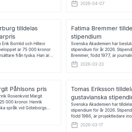
översätter huvudsakligen från sv
2026-04-07
rburg tilldelas
Fatima Bremmer tilld
arpris
stipendium
Erik Bornlid och Hillevi
Svenska Akademien har besluta
isbeloppet är 75 000 kronor
stipendium för år 2026. Stipend
rsättare från tyska. Han är
Bremmer, född 1977, är journalis
boken Ligan. Klarakvarterens b
2026-03-23
rgit Påhlsons pris
Tomas Eriksson tilld
nrik Rosenkvist Margit
gustavianska stipend
225 000 kronor. Henrik
Svenska Akademien har tilldela
iska språk vid Göteborgs
stipendium för år 2026. Stipend
n
född 1986, är projektledare in
utkom i fjol med boken Synda
2026-03-17