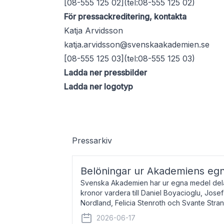
[08-555 125 02](tel:08-555 125 02)
För pressackreditering, kontakta
Katja Arvidsson
katja.arvidsson@svenskaakademien.se
[08-555 125 03](tel:08-555 125 03)
Ladda ner pressbilder
Ladda ner logotyp
Pressarkiv
Belöningar ur Akademiens eg
Svenska Akademien har ur egna medel dela
kronor vardera till Daniel Boyacioglu, Jose
Nordland, Felicia Stenroth och Svante Stra
född 1981, är poet och scenartist. Josef
2026-06-17