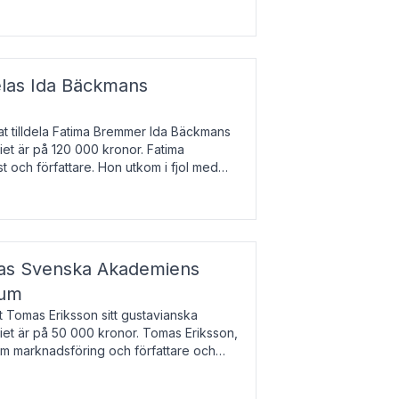
enska till tjeckiska
elas Ida Bäckmans
t tilldela Fatima Bremmer Ida Bäckmans
iet är på 120 000 kronor. Fatima
t och författare. Hon utkom i fjol med
lodsyst
elas Svenska Akademiens
ium
t Tomas Eriksson sitt gustavianska
iet är på 50 000 kronor. Tomas Eriksson,
om marknadsföring och författare och
bocken.