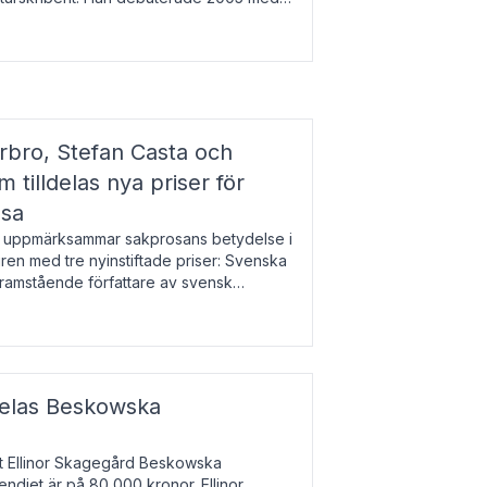
r l
bro, Stefan Casta och
 tilldelas nya priser för
osa
uppmärksammar sakprosans betydelse i
uren med tre nyinstiftade priser: Svenska
 framstående författare av svensk
r till Magnus Västerbro, Svenska
ldelas Beskowska
at Ellinor Skagegård Beskowska
endiet är på 80 000 kronor. Ellinor