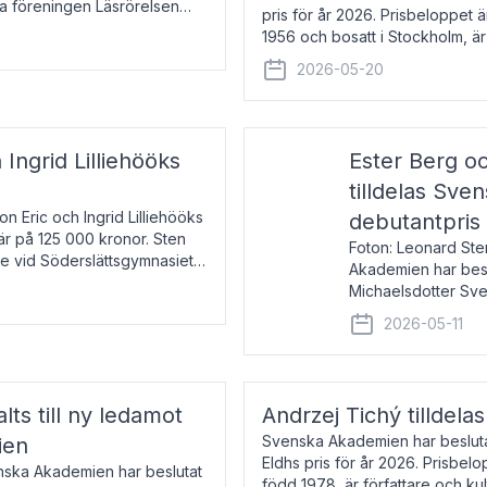
la föreningen Läsrörelsen
pris för år 2026. Prisbeloppet
6 för att den under ett kvarts
1956 och bosatt i Stockholm, 
Han disputerade 1993 vid Upps
2026-05-20
 Ingrid Lilliehööks
Ester Berg oc
tilldelas Sv
n Eric och Ingrid Lilliehööks
debutantpris
är på 125 000 kronor. Sten
Foton: Leonard Ste
e vid Söderslättsgymnasiet i
Akademien har beslu
Michaelsdotter Sve
2026. Priset är nyinst
2026-05-11
intressanta och löft
lts till ny ledamot
Andrzej Tichý tilldela
Svenska Akademien har beslutat
ien
Eldhs pris för år 2026. Prisbel
enska Akademien har beslutat
född 1978, är författare och k