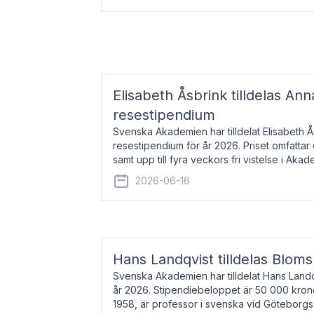
Elisabeth Åsbrink tilldelas Ann
resestipendium
Svenska Akademien har tilldelat Elisabeth 
resestipendium för år 2026. Priset omfatta
samt upp till fyra veckors fri vistelse i Akad
Elisabeth Åsbrink, född 1965 oc
2026-06-16
Hans Landqvist tilldelas Bloms
Svenska Akademien har tilldelat Hans Landq
år 2026. Stipendiebeloppet är 50 000 kron
1958, är professor i svenska vid Göteborgs