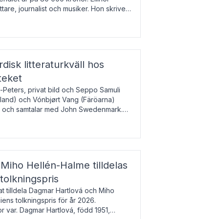
tare, journalist och musiker. Hon skriver
gbladet, Ups
rdisk litteraturkväll hos
teket
-Peters, privat bild och Seppo Samuli
Island) och Vónbjørt Vang (Färöarna)
rk och samtalar med John Swedenmark.
färöiska, isländska och svenska och talar
9
esi – o
Miho Hellén-Halme tilldelas
olkningspris
 tilldela Dagmar Hartlová och Miho
ns tolkningspris för år 2026.
 var. Dagmar Hartlová, född 1951,