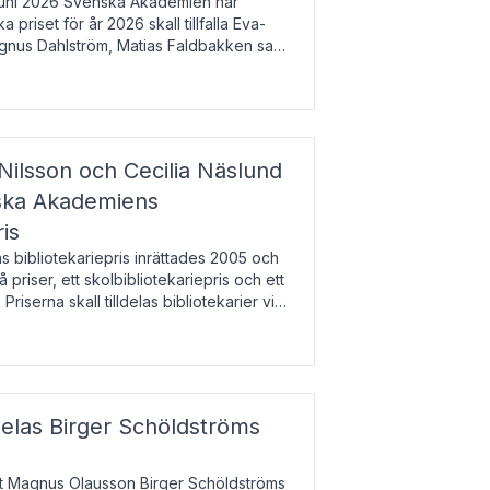
uni 2026 Svenska Akademien har
 priset för år 2026 skall tillfalla Eva-
gnus Dahlström, Matias Faldbakken samt
beloppet är 200 000 svenska kronor per
Nilsson och Cecilia Näslund
nska Akademiens
ris
bibliotekariepris inrättades 2005 och
å priser, ett skolbibliotekariepris och ett
 Priserna skall tilldelas bibliotekarier vid
olbibliotek som gjort värdefull
delas Birger Schöldströms
at Magnus Olausson Birger Schöldströms