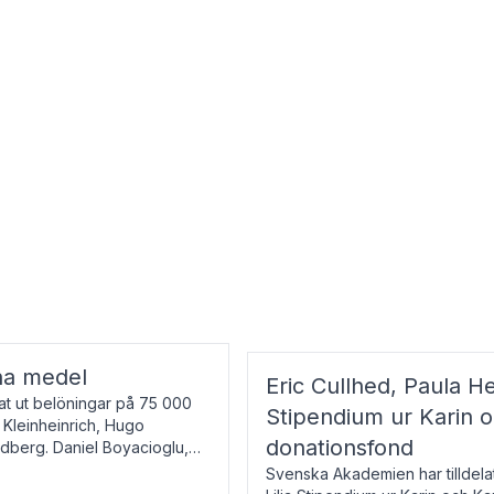
na medel
Eric Cullhed, Paula He
t ut belöningar på 75 000
Stipendium ur Karin 
f Kleinheinrich, Hugo
donationsfond
ndberg. Daniel Boyacioglu,
Svenska Akademien har tilldela