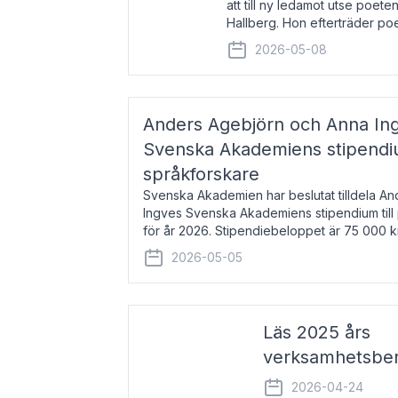
att till ny ledamot utse poeten
Hallberg. Hon efterträder po
och kommer att ta sitt inträd
2026-05-08
högtidssammankomst
Anders Agebjörn och Anna Ingv
Svenska Akademiens stipendium
språkforskare
Svenska Akademien har beslutat tilldela A
Ingves Svenska Akademiens stipendium till
för år 2026. Stipendiebeloppet är 75 000 
Agebjörn, född 1984, är universitet
2026-05-05
Läs 2025 års
verksamhetsber
2026-04-24