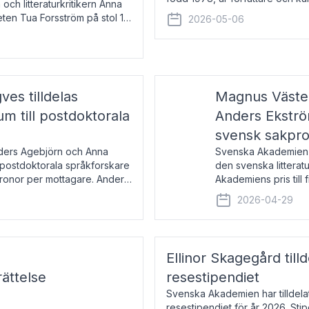
 och litteraturkritikern Anna
den lovordade romanen Sex lite
eten Tua Forsström på stol 18
2026-05-06
e vid Akademiens
es tilldelas
Magnus Väster
 till postdoktorala
Anders Ekström
svensk sakpr
nders Agebjörn och Anna
Svenska Akademien 
 postdoktorala språkforskare
den svenska litterat
kronor per mottagare. Anders
Akademiens pris till
sakprosa som i år gå
2026-04-29
Akademiens pris
Ellinor Skagegård til
ättelse
resestipendiet
Svenska Akademien har tilldel
resestipendiet för år 2026. Stip