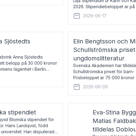
Lilja Stipendium ur Karin och K
2026. Stipendiebeloppet är på 
född 1985, är professor i greki
2026-06-17
a Sjöstedts
Elin Bengtsson och Mi
Schullströmska priset
Åsbrink Anna Sjöstedts
ungdomslitteratur
r ett belopp på 30 000 kronor
Svenska Akademien har tilldela
emiens lägenhet i Berlin.
Schullströmska priset för barn-
Prisbeloppet är 75 000 kronor 
författare och forskare i genu
2026-06-09
ka stipendiet
Eva-Stina Byg
vist Blomska stipendiet för
Matias Faldba
or. Hans Landqvist, född
tilldelas Doblo
 universitet. Han disputerade