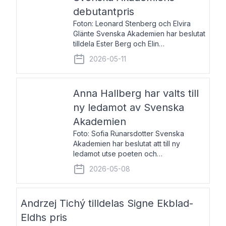
debutantpris
Foton: Leonard Stenberg och Elvira
Glänte Svenska Akademien har beslutat
tilldela Ester Berg och Elin
Michaelsdotter Svenska Akademiens
2026-05-11
debutantpris för år 2026. Priset är
nyinstiftat och syftar till att lyfta fram
intressanta och löftesrik
Anna Hallberg har valts till
ny ledamot av Svenska
Akademien
Foto: Sofia Runarsdotter Svenska
Akademien har beslutat att till ny
ledamot utse poeten och
litteraturkritikern Anna Hallberg. Hon
2026-05-08
efterträder poeten Tua Forsström på
stol 18 och kommer att ta sitt inträde vid
Akademiens högtidssammankomst
Andrzej Tichý tilldelas Signe Ekblad-
Eldhs pris