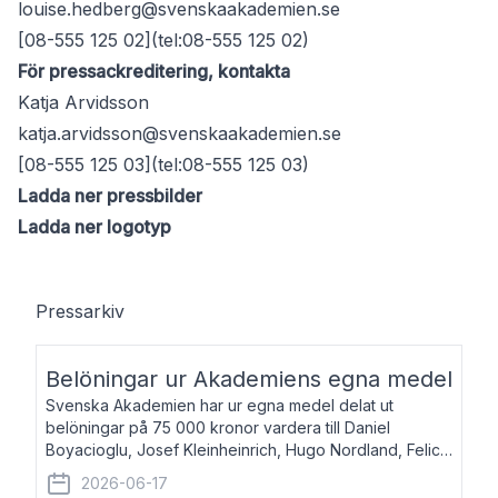
louise.hedberg@svenskaakademien.se
[08-555 125 02](tel:08-555 125 02)
För pressackreditering, kontakta
Katja Arvidsson
katja.arvidsson@svenskaakademien.se
[08-555 125 03](tel:08-555 125 03)
Ladda ner pressbilder
Ladda ner logotyp
Pressarkiv
Belöningar ur Akademiens egna medel
Svenska Akademien har ur egna medel delat ut
belöningar på 75 000 kronor vardera till Daniel
Boyacioglu, Josef Kleinheinrich, Hugo Nordland, Felicia
Stenroth och Svante Strandberg. Daniel Boyacioglu,
2026-06-17
född 1981, är poet och scenartist. Josef