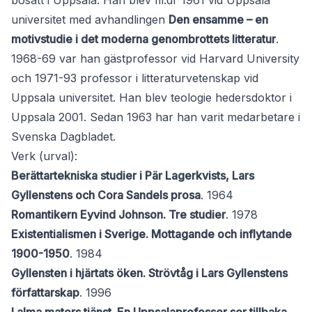
bosatt i Uppsala. Han blev fil.dr 1961 vid Uppsala
universitet med avhandlingen
Den ensamme – en
motivstudie i det moderna genombrottets litteratur
.
1968-69 var han gästprofessor vid Harvard University
och 1971-93 professor i litteraturvetenskap vid
Uppsala universitet. Han blev teologie hedersdoktor i
Uppsala 2001. Sedan 1963 har han varit medarbetare i
Svenska Dagbladet.
Verk (urval):
Berättartekniska studier i Pär Lagerkvists, Lars
Gyllenstens och Cora Sandels prosa
. 1964
Romantikern Eyvind Johnson. Tre studier
. 1978
Existentialismen i Sverige. Mottagande och inflytande
1900-1950
. 1984
Gyllensten i hjärtats öken. Strövtåg i Lars Gyllenstens
författarskap
. 1996