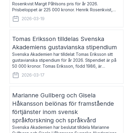
Rosenkvist Margit Påhlsons pris för år 2026.
Prisbeloppet är 225 000 kronor. Henrik Rosenkvist,
född 1965, är professor i nordiska språk vid Göteborgs
2026-03-19
universitet. Han disputerade 2004 på avhan
Tomas Eriksson tilldelas Svenska
Akademiens gustavianska stipendium
Svenska Akademien har tilldelat Tomas Eriksson sitt
gustavianska stipendium för år 2026. Stipendiet är på
50 000 kronor. Tomas Eriksson, född 1986, är
projektledare inom marknadsföring och författare och
2026-03-17
utkom i fjol med boken Syndabocken.
Marianne Gullberg och Gisela
Håkansson belönas för framstående
förtjänster inom svensk
språkforskning och språkvård
Svenska Akademien har beslutat tilldela Marianne