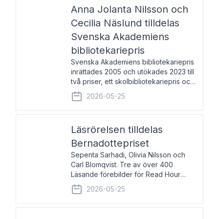
pristagarna äger rum under
Anna Jolanta Nilsson och
Cecilia Näslund tilldelas
Svenska Akademiens
bibliotekariepris
Svenska Akademiens bibliotekariepris
inrättades 2005 och utökades 2023 till
två priser, ett skolbibliotekariepris och
ett folkbibliotekariepris. Priserna skall
2026-05-25
tilldelas bibliotekarier vid svenska folk-
och skolbibliotek som gjort värdefull
Läsrörelsen tilldelas
Bernadottepriset
Sepenta Sarhadi, Olivia Nilsson och
Carl Blomqvist. Tre av över 400
Läsande förebilder för Read Hour
Sverige. Foto: Michael Wall. Den ideella
2026-05-25
föreningen Läsrörelsen tilldelas
Bernadottepriset 2026 för att den
under ett kvarts sekel gjort re