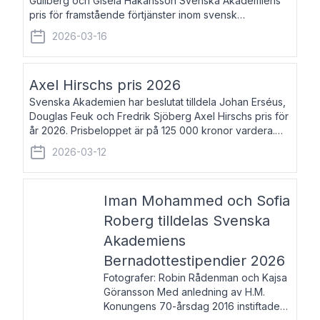
Gullberg och Gisela Håkansson Svenska Akademiens
pris för framstående förtjänster inom svensk
språkforskning och språkvård till minne av Carl Gabriel
2026-03-16
och Karin Forsberg för år 2026. Prissumma
Axel Hirschs pris 2026
Svenska Akademien har beslutat tilldela Johan Erséus,
Douglas Feuk och Fredrik Sjöberg Axel Hirschs pris för
år 2026. Prisbeloppet är på 125 000 kronor vardera.
Johan Erséus, född 1959, är fackboksförfattare och
2026-03-12
journalist med mångårigt för
Iman Mohammed och Sofia
Roberg tilldelas Svenska
Akademiens
Bernadottestipendier 2026
Fotografer: Robin Rådenman och Kajsa
Göransson Med anledning av H.M.
Konungens 70-årsdag 2016 instiftade