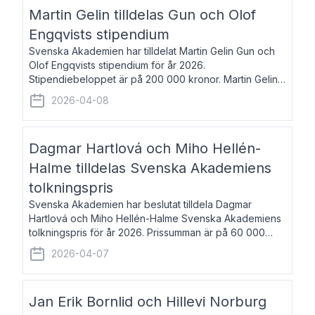
talar om språk och poesi – o
Martin Gelin tilldelas Gun och Olof
Engqvists stipendium
Svenska Akademien har tilldelat Martin Gelin Gun och
Olof Engqvists stipendium för år 2026.
Stipendiebeloppet är på 200 000 kronor. Martin Gelin,
född 1978, är journalist och författare. Han lever
2026-04-08
numera i Paris men var under många år bosat
Dagmar Hartlová och Miho Hellén-
Halme tilldelas Svenska Akademiens
tolkningspris
Svenska Akademien har beslutat tilldela Dagmar
Hartlová och Miho Hellén-Halme Svenska Akademiens
tolkningspris för år 2026. Prissumman är på 60 000
kronor var. Dagmar Hartlová, född 1951, översätter
2026-04-07
huvudsakligen från svenska till tjeckiska
Jan Erik Bornlid och Hillevi Norburg