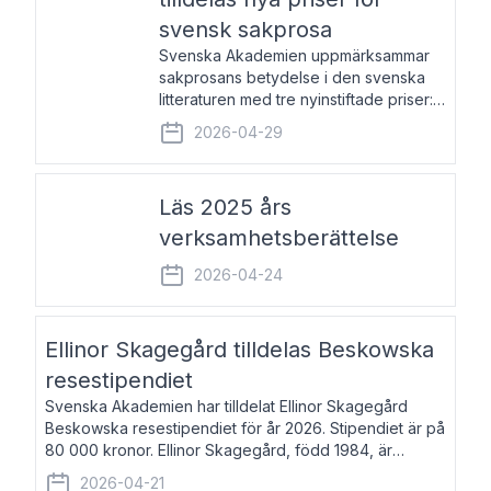
svensk sakprosa
Svenska Akademien uppmärksammar
sakprosans betydelse i den svenska
litteraturen med tre nyinstiftade priser:
Svenska Akademiens pris till
2026-04-29
framstående författare av svensk
sakprosa som i år går till Magnus
Västerbro, Svenska Akademiens pris
Läs 2025 års
verksamhetsberättelse
2026-04-24
Ellinor Skagegård tilldelas Beskowska
resestipendiet
Svenska Akademien har tilldelat Ellinor Skagegård
Beskowska resestipendiet för år 2026. Stipendiet är på
80 000 kronor. Ellinor Skagegård, född 1984, är
författare, journalist och musiker. Hon skriver
2026-04-21