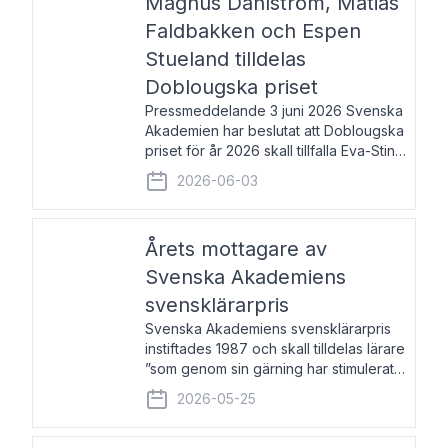
Magnus Dahlström, Matias
Faldbakken och Espen
Stueland tilldelas
Doblougska priset
Pressmeddelande 3 juni 2026 Svenska
Akademien har beslutat att Doblougska
priset för år 2026 skall tillfalla Eva-Stina
Byggmästar, Magnus Dahlström, Matias
2026-06-03
Faldbakken samt Espen Stueland.
Prisbeloppet är 200 000 svenska
kronor per mottagare
Årets mottagare av
Svenska Akademiens
svensklärarpris
Svenska Akademiens svensklärarpris
instiftades 1987 och skall tilldelas lärare
”som genom sin gärning har stimulerat
intresset hos unga människor för
2026-05-25
svenska språket och litteraturen”.
Prisutdelning och samtal med