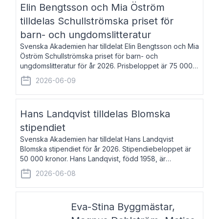
Elin Bengtsson och Mia Öström
tilldelas Schullströmska priset för
barn- och ungdomslitteratur
Svenska Akademien har tilldelat Elin Bengtsson och Mia
Öström Schullströmska priset för barn- och
ungdomslitteratur för år 2026. Prisbeloppet är 75 000
kronor vardera. Elin Bengtsson, född 1987, är författare
2026-06-09
och forskare i genusvetenskap.
Hans Landqvist tilldelas Blomska
stipendiet
Svenska Akademien har tilldelat Hans Landqvist
Blomska stipendiet för år 2026. Stipendiebeloppet är
50 000 kronor. Hans Landqvist, född 1958, är
professor i svenska vid Göteborgs universitet. Han
2026-06-08
disputerade år 2000 på avhandlingen Författn
Eva-Stina Byggmästar,