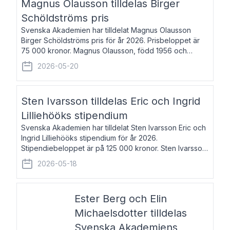
Magnus Olausson tilldelas Birger
Schöldströms pris
Svenska Akademien har tilldelat Magnus Olausson
Birger Schöldströms pris för år 2026. Prisbeloppet är
75 000 kronor. Magnus Olausson, född 1956 och
bosatt i Stockholm, är konstvetare, museiman och
2026-05-20
hovman. Han disputerade 1993 vid Uppsala un
Sten Ivarsson tilldelas Eric och Ingrid
Lilliehööks stipendium
Svenska Akademien har tilldelat Sten Ivarsson Eric och
Ingrid Lilliehööks stipendium för år 2026.
Stipendiebeloppet är på 125 000 kronor. Sten Ivarsson,
född 1979, är mediateksamordnare vid
2026-05-18
Söderslättsgymnasiet i Trelleborg. Här har han på
Ester Berg och Elin
Michaelsdotter tilldelas
Svenska Akademiens