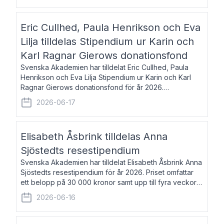
Eric Cullhed, Paula Henrikson och Eva
Lilja tilldelas Stipendium ur Karin och
Karl Ragnar Gierows donationsfond
Svenska Akademien har tilldelat Eric Cullhed, Paula
Henrikson och Eva Lilja Stipendium ur Karin och Karl
Ragnar Gierows donationsfond för år 2026.
Stipendiebeloppet är på 70 000 kronor vardera. Eric
2026-06-17
Cullhed, född 1985, är professor i grekis
Elisabeth Åsbrink tilldelas Anna
Sjöstedts resestipendium
Svenska Akademien har tilldelat Elisabeth Åsbrink Anna
Sjöstedts resestipendium för år 2026. Priset omfattar
ett belopp på 30 000 kronor samt upp till fyra veckors
fri vistelse i Akademiens lägenhet i Berlin. Elisabeth
2026-06-16
Åsbrink, född 1965 oc