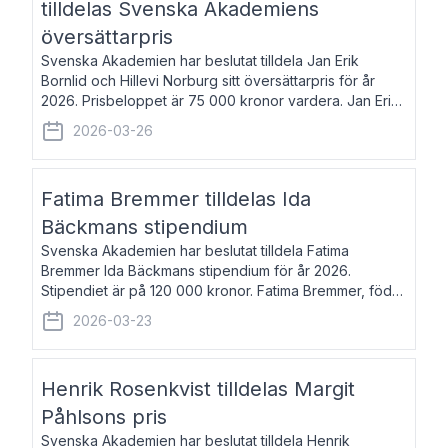
tilldelas Svenska Akademiens
översättarpris
Svenska Akademien har beslutat tilldela Jan Erik
Bornlid och Hillevi Norburg sitt översättarpris för år
2026. Prisbeloppet är 75 000 kronor vardera. Jan Erik
Bornlid, född 1947, är översättare från tyska. Han är
2026-03-26
främst känd för sina översät
Fatima Bremmer tilldelas Ida
Bäckmans stipendium
Svenska Akademien har beslutat tilldela Fatima
Bremmer Ida Bäckmans stipendium för år 2026.
Stipendiet är på 120 000 kronor. Fatima Bremmer, född
1977, är journalist och författare. Hon utkom i fjol med
2026-03-23
boken Ligan. Klarakvarterens blodsyst
Henrik Rosenkvist tilldelas Margit
Påhlsons pris
Svenska Akademien har beslutat tilldela Henrik