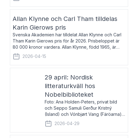
återkommande för Svenska Dagbladet, Ups
Allan Klynne och Carl Tham tilldelas
Karin Gierows pris
Svenska Akademien har tilldelat Allan Klynne och Carl
Tham Karin Gierows pris för år 2026. Prisbeloppet är
80 000 kronor vardera. Allan Klynne, född 1965, är
arkeolog, författare, översättare och fil.dr i antikens
2026-04-15
kultur och samhällsliv. Ut
29 april: Nordisk
litteraturkväll hos
Nobelbiblioteket
Foto: Ana Holden-Peters, privat bild
och Seppo Samuli Gerður Kristný
(Island) och Vónbjørt Vang (Färöarna)
läser ur sina verk och samtalar med
2026-04-29
John Swedenmark. De läser upp på
färöiska, isländska och svenska och