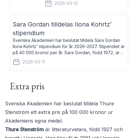
fem av de kungliga akademierna det så
2026-03-12
kallade Bernadotteprogrammet med
syfte att genom stipendier erbjuda stöd
och fortbildning till fo
Sara Gordan tilldelas Ilona Kohrtz’
stipendium
Svenska Akademien har beslutat tilldela Sara Gordan
Ilona Kohrtz’ stipendium för år 2026–2027. Stipendiet är
på 40 000 kronor per år. Sara Gordan, född 1972, är
författare och översättare. Hon debuterade 2006 med
2026-03-11
det prosalyriska verket En
Extra pris
Svenska Akademien har beslutat tilldela Thure
Stenström ett extra pris på 100 000 kronor ur
Akademiens egna medel.
Thure Stenström
är litteraturvetare, född 1927 och