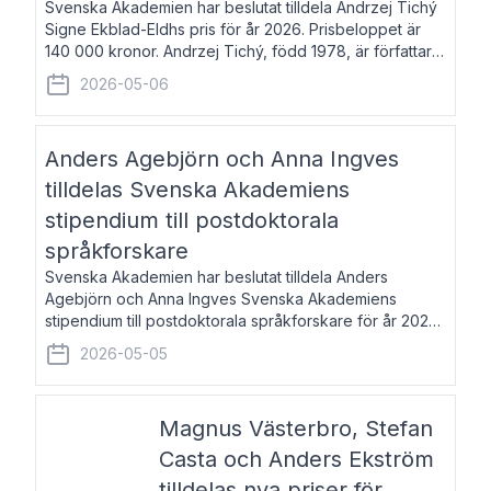
Svenska Akademien har beslutat tilldela Andrzej Tichý
Signe Ekblad-Eldhs pris för år 2026. Prisbeloppet är
140 000 kronor. Andrzej Tichý, född 1978, är författare
och kulturskribent. Han debuterade 2005 med den
2026-05-06
lovordade romanen Sex liter l
Anders Agebjörn och Anna Ingves
tilldelas Svenska Akademiens
stipendium till postdoktorala
språkforskare
Svenska Akademien har beslutat tilldela Anders
Agebjörn och Anna Ingves Svenska Akademiens
stipendium till postdoktorala språkforskare för år 2026.
Stipendiebeloppet är 75 000 kronor per mottagare.
2026-05-05
Anders Agebjörn, född 1984, är universitet
Magnus Västerbro, Stefan
Casta och Anders Ekström
tilldelas nya priser för