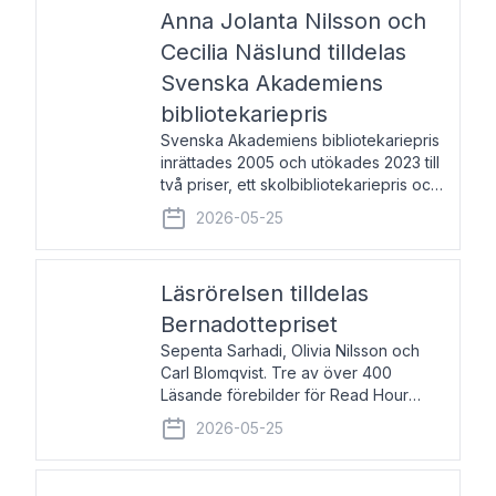
pristagarna äger rum under
Anna Jolanta Nilsson och
Cecilia Näslund tilldelas
Svenska Akademiens
bibliotekariepris
Svenska Akademiens bibliotekariepris
inrättades 2005 och utökades 2023 till
två priser, ett skolbibliotekariepris och
ett folkbibliotekariepris. Priserna skall
2026-05-25
tilldelas bibliotekarier vid svenska folk-
och skolbibliotek som gjort värdefull
Läsrörelsen tilldelas
Bernadottepriset
Sepenta Sarhadi, Olivia Nilsson och
Carl Blomqvist. Tre av över 400
Läsande förebilder för Read Hour
Sverige. Foto: Michael Wall. Den ideella
2026-05-25
föreningen Läsrörelsen tilldelas
Bernadottepriset 2026 för att den
under ett kvarts sekel gjort re