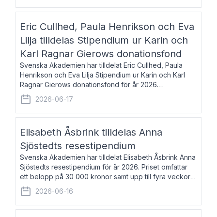
Eric Cullhed, Paula Henrikson och Eva
Lilja tilldelas Stipendium ur Karin och
Karl Ragnar Gierows donationsfond
Svenska Akademien har tilldelat Eric Cullhed, Paula
Henrikson och Eva Lilja Stipendium ur Karin och Karl
Ragnar Gierows donationsfond för år 2026.
Stipendiebeloppet är på 70 000 kronor vardera. Eric
2026-06-17
Cullhed, född 1985, är professor i grekis
Elisabeth Åsbrink tilldelas Anna
Sjöstedts resestipendium
Svenska Akademien har tilldelat Elisabeth Åsbrink Anna
Sjöstedts resestipendium för år 2026. Priset omfattar
ett belopp på 30 000 kronor samt upp till fyra veckors
fri vistelse i Akademiens lägenhet i Berlin. Elisabeth
2026-06-16
Åsbrink, född 1965 oc