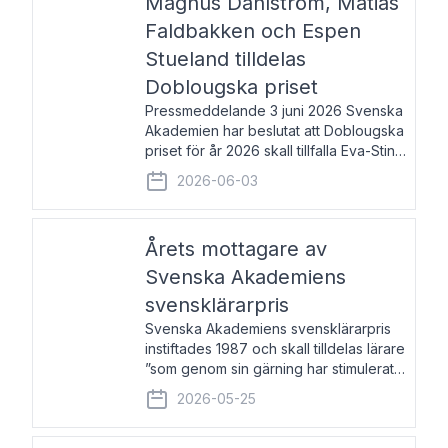
Magnus Dahlström, Matias
Faldbakken och Espen
Stueland tilldelas
Doblougska priset
Pressmeddelande 3 juni 2026 Svenska
Akademien har beslutat att Doblougska
priset för år 2026 skall tillfalla Eva-Stina
Byggmästar, Magnus Dahlström, Matias
2026-06-03
Faldbakken samt Espen Stueland.
Prisbeloppet är 200 000 svenska
kronor per mottagare
Årets mottagare av
Svenska Akademiens
svensklärarpris
Svenska Akademiens svensklärarpris
instiftades 1987 och skall tilldelas lärare
”som genom sin gärning har stimulerat
intresset hos unga människor för
2026-05-25
svenska språket och litteraturen”.
Prisutdelning och samtal med