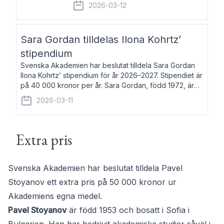
fem av de kungliga akademierna det så
2026-03-12
kallade Bernadotteprogrammet med
syfte att genom stipendier erbjuda stöd
och fortbildning till fo
Sara Gordan tilldelas Ilona Kohrtz’
stipendium
Svenska Akademien har beslutat tilldela Sara Gordan
Ilona Kohrtz’ stipendium för år 2026–2027. Stipendiet är
på 40 000 kronor per år. Sara Gordan, född 1972, är
författare och översättare. Hon debuterade 2006 med
2026-03-11
det prosalyriska verket En
Extra pris
Svenska Akademien har beslutat tilldela Pavel
Stoyanov ett extra pris på 50 000 kronor ur
Akademiens egna medel.
Pavel Stoyanov
är född 1953 och bosatt i Sofia i