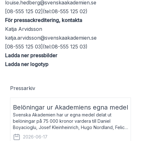
louise.hedberg@svenskaakademien.se
[08-555 125 02](tel:08-555 125 02)
För pressackreditering, kontakta
Katja Arvidsson
katja.arvidsson@svenskaakademien.se
[08-555 125 03](tel:08-555 125 03)
Ladda ner pressbilder
Ladda ner logotyp
Pressarkiv
Belöningar ur Akademiens egna medel
Svenska Akademien har ur egna medel delat ut
belöningar på 75 000 kronor vardera till Daniel
Boyacioglu, Josef Kleinheinrich, Hugo Nordland, Felicia
Stenroth och Svante Strandberg. Daniel Boyacioglu,
2026-06-17
född 1981, är poet och scenartist. Josef