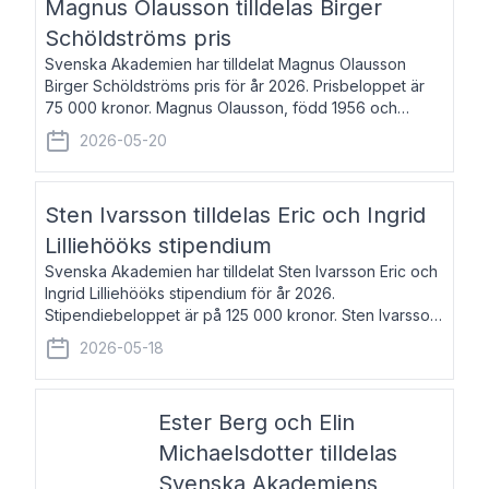
Magnus Olausson tilldelas Birger
Schöldströms pris
Svenska Akademien har tilldelat Magnus Olausson
Birger Schöldströms pris för år 2026. Prisbeloppet är
75 000 kronor. Magnus Olausson, född 1956 och
bosatt i Stockholm, är konstvetare, museiman och
2026-05-20
hovman. Han disputerade 1993 vid Uppsala un
Sten Ivarsson tilldelas Eric och Ingrid
Lilliehööks stipendium
Svenska Akademien har tilldelat Sten Ivarsson Eric och
Ingrid Lilliehööks stipendium för år 2026.
Stipendiebeloppet är på 125 000 kronor. Sten Ivarsson,
född 1979, är mediateksamordnare vid
2026-05-18
Söderslättsgymnasiet i Trelleborg. Här har han på
Ester Berg och Elin
Michaelsdotter tilldelas
Svenska Akademiens