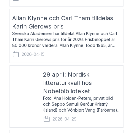
återkommande för Svenska Dagbladet, Ups
Allan Klynne och Carl Tham tilldelas
Karin Gierows pris
Svenska Akademien har tilldelat Allan Klynne och Carl
Tham Karin Gierows pris för år 2026. Prisbeloppet är
80 000 kronor vardera. Allan Klynne, född 1965, är
arkeolog, författare, översättare och fil.dr i antikens
2026-04-15
kultur och samhällsliv. Ut
29 april: Nordisk
litteraturkväll hos
Nobelbiblioteket
Foto: Ana Holden-Peters, privat bild
och Seppo Samuli Gerður Kristný
(Island) och Vónbjørt Vang (Färöarna)
läser ur sina verk och samtalar med
2026-04-29
John Swedenmark. De läser upp på
färöiska, isländska och svenska och