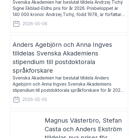
Svenska Akademien har beslutat tilldela Andrzej Tichý
Signe Ekblad-Eldhs pris för år 2026. Prisbeloppet är
140 000 kronor. Andrzej Tichý, född 1978, är författare
och kulturskribent. Han debuterade 2005 med den
2026-05-06
lovordade romanen Sex liter l
Anders Agebjörn och Anna Ingves
tilldelas Svenska Akademiens
stipendium till postdoktorala
språkforskare
Svenska Akademien har beslutat tilldela Anders
Agebjörn och Anna Ingves Svenska Akademiens
stipendium till postdoktorala språkforskare för år 2026.
Stipendiebeloppet är 75 000 kronor per mottagare.
2026-05-05
Anders Agebjörn, född 1984, är universitet
Magnus Västerbro, Stefan
Casta och Anders Ekström
tilldelas nya priser för