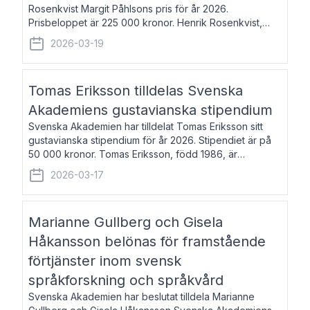
Rosenkvist Margit Påhlsons pris för år 2026.
Prisbeloppet är 225 000 kronor. Henrik Rosenkvist,
född 1965, är professor i nordiska språk vid Göteborgs
2026-03-19
universitet. Han disputerade 2004 på avhan
Tomas Eriksson tilldelas Svenska
Akademiens gustavianska stipendium
Svenska Akademien har tilldelat Tomas Eriksson sitt
gustavianska stipendium för år 2026. Stipendiet är på
50 000 kronor. Tomas Eriksson, född 1986, är
projektledare inom marknadsföring och författare och
2026-03-17
utkom i fjol med boken Syndabocken.
Marianne Gullberg och Gisela
Håkansson belönas för framstående
förtjänster inom svensk
språkforskning och språkvård
Svenska Akademien har beslutat tilldela Marianne