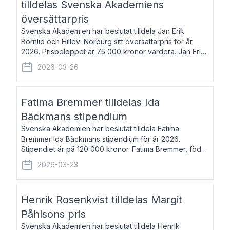
tilldelas Svenska Akademiens
översättarpris
Svenska Akademien har beslutat tilldela Jan Erik
Bornlid och Hillevi Norburg sitt översättarpris för år
2026. Prisbeloppet är 75 000 kronor vardera. Jan Erik
Bornlid, född 1947, är översättare från tyska. Han är
2026-03-26
främst känd för sina översät
Fatima Bremmer tilldelas Ida
Bäckmans stipendium
Svenska Akademien har beslutat tilldela Fatima
Bremmer Ida Bäckmans stipendium för år 2026.
Stipendiet är på 120 000 kronor. Fatima Bremmer, född
1977, är journalist och författare. Hon utkom i fjol med
2026-03-23
boken Ligan. Klarakvarterens blodsyst
Henrik Rosenkvist tilldelas Margit
Påhlsons pris
Svenska Akademien har beslutat tilldela Henrik