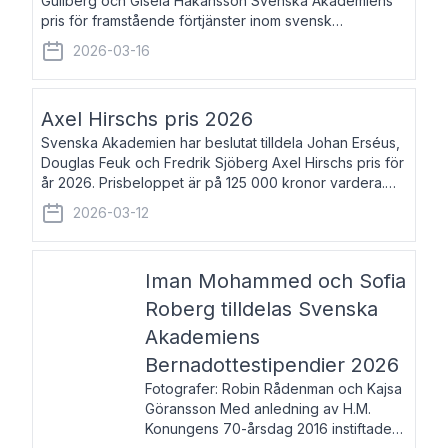
Gullberg och Gisela Håkansson Svenska Akademiens
pris för framstående förtjänster inom svensk
språkforskning och språkvård till minne av Carl Gabriel
2026-03-16
och Karin Forsberg för år 2026. Prissumma
Axel Hirschs pris 2026
Svenska Akademien har beslutat tilldela Johan Erséus,
Douglas Feuk och Fredrik Sjöberg Axel Hirschs pris för
år 2026. Prisbeloppet är på 125 000 kronor vardera.
Johan Erséus, född 1959, är fackboksförfattare och
2026-03-12
journalist med mångårigt för
Iman Mohammed och Sofia
Roberg tilldelas Svenska
Akademiens
Bernadottestipendier 2026
Fotografer: Robin Rådenman och Kajsa
Göransson Med anledning av H.M.
Konungens 70-årsdag 2016 instiftade