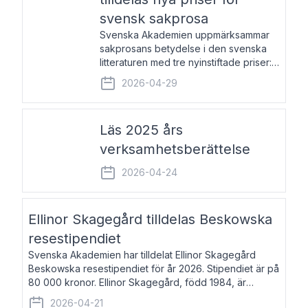
svensk sakprosa
Svenska Akademien uppmärksammar
sakprosans betydelse i den svenska
litteraturen med tre nyinstiftade priser:
Svenska Akademiens pris till
2026-04-29
framstående författare av svensk
sakprosa som i år går till Magnus
Västerbro, Svenska Akademiens pris
Läs 2025 års
verksamhetsberättelse
2026-04-24
Ellinor Skagegård tilldelas Beskowska
resestipendiet
Svenska Akademien har tilldelat Ellinor Skagegård
Beskowska resestipendiet för år 2026. Stipendiet är på
80 000 kronor. Ellinor Skagegård, född 1984, är
författare, journalist och musiker. Hon skriver
2026-04-21