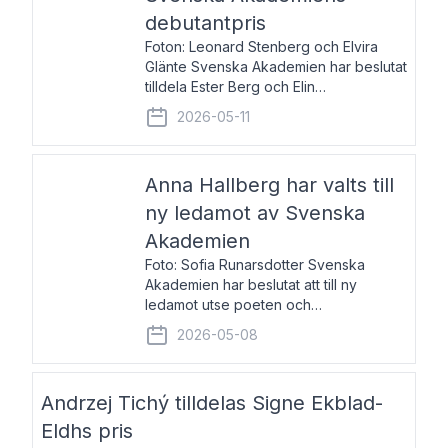
debutantpris
Foton: Leonard Stenberg och Elvira
Glänte Svenska Akademien har beslutat
tilldela Ester Berg och Elin
Michaelsdotter Svenska Akademiens
2026-05-11
debutantpris för år 2026. Priset är
nyinstiftat och syftar till att lyfta fram
intressanta och löftesrik
Anna Hallberg har valts till
ny ledamot av Svenska
Akademien
Foto: Sofia Runarsdotter Svenska
Akademien har beslutat att till ny
ledamot utse poeten och
litteraturkritikern Anna Hallberg. Hon
2026-05-08
efterträder poeten Tua Forsström på
stol 18 och kommer att ta sitt inträde vid
Akademiens högtidssammankomst
Andrzej Tichý tilldelas Signe Ekblad-
Eldhs pris