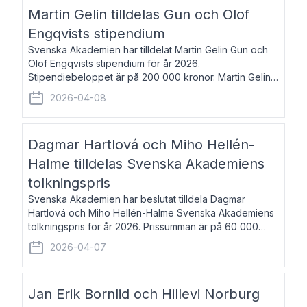
talar om språk och poesi – o
Martin Gelin tilldelas Gun och Olof
Engqvists stipendium
Svenska Akademien har tilldelat Martin Gelin Gun och
Olof Engqvists stipendium för år 2026.
Stipendiebeloppet är på 200 000 kronor. Martin Gelin,
född 1978, är journalist och författare. Han lever
2026-04-08
numera i Paris men var under många år bosat
Dagmar Hartlová och Miho Hellén-
Halme tilldelas Svenska Akademiens
tolkningspris
Svenska Akademien har beslutat tilldela Dagmar
Hartlová och Miho Hellén-Halme Svenska Akademiens
tolkningspris för år 2026. Prissumman är på 60 000
kronor var. Dagmar Hartlová, född 1951, översätter
2026-04-07
huvudsakligen från svenska till tjeckiska
Jan Erik Bornlid och Hillevi Norburg