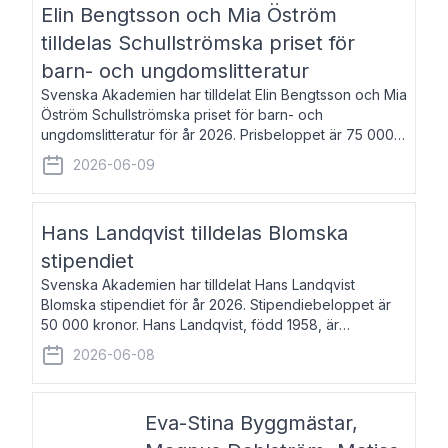
Elin Bengtsson och Mia Öström
tilldelas Schullströmska priset för
barn- och ungdomslitteratur
Svenska Akademien har tilldelat Elin Bengtsson och Mia
Öström Schullströmska priset för barn- och
ungdomslitteratur för år 2026. Prisbeloppet är 75 000
kronor vardera. Elin Bengtsson, född 1987, är författare
2026-06-09
och forskare i genusvetenskap.
Hans Landqvist tilldelas Blomska
stipendiet
Svenska Akademien har tilldelat Hans Landqvist
Blomska stipendiet för år 2026. Stipendiebeloppet är
50 000 kronor. Hans Landqvist, född 1958, är
professor i svenska vid Göteborgs universitet. Han
2026-06-08
disputerade år 2000 på avhandlingen Författn
Eva-Stina Byggmästar,