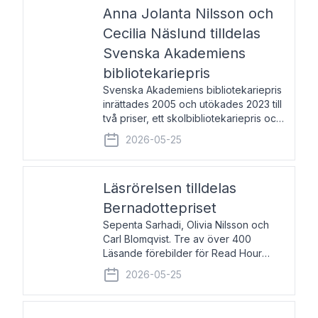
pristagarna äger rum under
Anna Jolanta Nilsson och
Cecilia Näslund tilldelas
Svenska Akademiens
bibliotekariepris
Svenska Akademiens bibliotekariepris
inrättades 2005 och utökades 2023 till
två priser, ett skolbibliotekariepris och
ett folkbibliotekariepris. Priserna skall
2026-05-25
tilldelas bibliotekarier vid svenska folk-
och skolbibliotek som gjort värdefull
Läsrörelsen tilldelas
Bernadottepriset
Sepenta Sarhadi, Olivia Nilsson och
Carl Blomqvist. Tre av över 400
Läsande förebilder för Read Hour
Sverige. Foto: Michael Wall. Den ideella
2026-05-25
föreningen Läsrörelsen tilldelas
Bernadottepriset 2026 för att den
under ett kvarts sekel gjort re