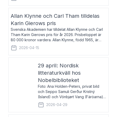
återkommande för Svenska Dagbladet, Ups
Allan Klynne och Carl Tham tilldelas
Karin Gierows pris
Svenska Akademien har tilldelat Allan Klynne och Carl
Tham Karin Gierows pris för år 2026. Prisbeloppet är
80 000 kronor vardera. Allan Klynne, född 1965, är
arkeolog, författare, översättare och fil.dr i antikens
2026-04-15
kultur och samhällsliv. Ut
29 april: Nordisk
litteraturkväll hos
Nobelbiblioteket
Foto: Ana Holden-Peters, privat bild
och Seppo Samuli Gerður Kristný
(Island) och Vónbjørt Vang (Färöarna)
läser ur sina verk och samtalar med
2026-04-29
John Swedenmark. De läser upp på
färöiska, isländska och svenska och