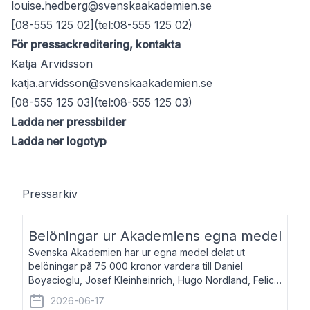
louise.hedberg@svenskaakademien.se
[08-555 125 02](tel:08-555 125 02)
För pressackreditering, kontakta
Katja Arvidsson
katja.arvidsson@svenskaakademien.se
[08-555 125 03](tel:08-555 125 03)
Ladda ner pressbilder
Ladda ner logotyp
Pressarkiv
Belöningar ur Akademiens egna medel
Svenska Akademien har ur egna medel delat ut
belöningar på 75 000 kronor vardera till Daniel
Boyacioglu, Josef Kleinheinrich, Hugo Nordland, Felicia
Stenroth och Svante Strandberg. Daniel Boyacioglu,
2026-06-17
född 1981, är poet och scenartist. Josef