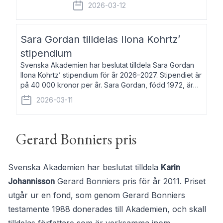
fem av de kungliga akademierna det så
2026-03-12
kallade Bernadotteprogrammet med
syfte att genom stipendier erbjuda stöd
och fortbildning till fo
Sara Gordan tilldelas Ilona Kohrtz’
stipendium
Svenska Akademien har beslutat tilldela Sara Gordan
Ilona Kohrtz’ stipendium för år 2026–2027. Stipendiet är
på 40 000 kronor per år. Sara Gordan, född 1972, är
författare och översättare. Hon debuterade 2006 med
2026-03-11
det prosalyriska verket En
Gerard Bonniers pris
Svenska Akademien har beslutat tilldela
Karin
Johannisson
Gerard Bonniers pris för år 2011. Priset
utgår ur en fond, som genom Gerard Bonniers
testamente 1988 donerades till Akademien, och skall