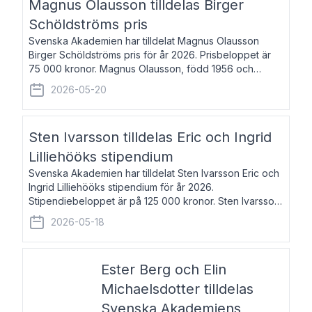
Magnus Olausson tilldelas Birger
Schöldströms pris
Svenska Akademien har tilldelat Magnus Olausson
Birger Schöldströms pris för år 2026. Prisbeloppet är
75 000 kronor. Magnus Olausson, född 1956 och
bosatt i Stockholm, är konstvetare, museiman och
2026-05-20
hovman. Han disputerade 1993 vid Uppsala un
Sten Ivarsson tilldelas Eric och Ingrid
Lilliehööks stipendium
Svenska Akademien har tilldelat Sten Ivarsson Eric och
Ingrid Lilliehööks stipendium för år 2026.
Stipendiebeloppet är på 125 000 kronor. Sten Ivarsson,
född 1979, är mediateksamordnare vid
2026-05-18
Söderslättsgymnasiet i Trelleborg. Här har han på
Ester Berg och Elin
Michaelsdotter tilldelas
Svenska Akademiens