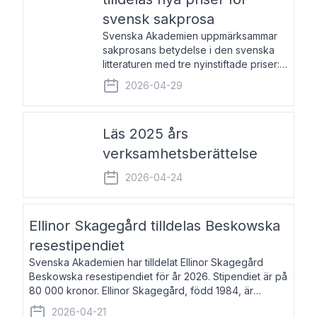
svensk sakprosa
Svenska Akademien uppmärksammar
sakprosans betydelse i den svenska
litteraturen med tre nyinstiftade priser:
Svenska Akademiens pris till
2026-04-29
framstående författare av svensk
sakprosa som i år går till Magnus
Västerbro, Svenska Akademiens pris
Läs 2025 års
verksamhetsberättelse
2026-04-24
Ellinor Skagegård tilldelas Beskowska
resestipendiet
Svenska Akademien har tilldelat Ellinor Skagegård
Beskowska resestipendiet för år 2026. Stipendiet är på
80 000 kronor. Ellinor Skagegård, född 1984, är
författare, journalist och musiker. Hon skriver
2026-04-21