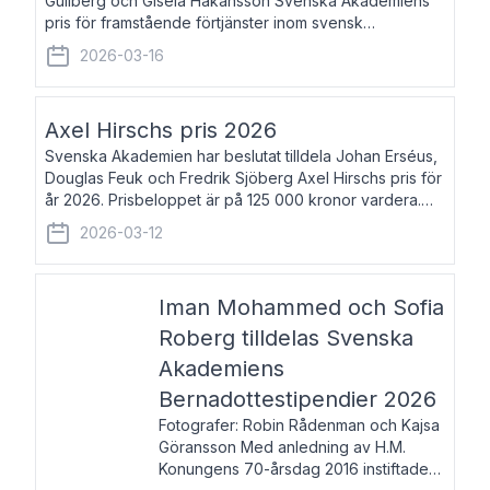
Gullberg och Gisela Håkansson Svenska Akademiens
pris för framstående förtjänster inom svensk
språkforskning och språkvård till minne av Carl Gabriel
2026-03-16
och Karin Forsberg för år 2026. Prissumma
Axel Hirschs pris 2026
Svenska Akademien har beslutat tilldela Johan Erséus,
Douglas Feuk och Fredrik Sjöberg Axel Hirschs pris för
år 2026. Prisbeloppet är på 125 000 kronor vardera.
Johan Erséus, född 1959, är fackboksförfattare och
2026-03-12
journalist med mångårigt för
Iman Mohammed och Sofia
Roberg tilldelas Svenska
Akademiens
Bernadottestipendier 2026
Fotografer: Robin Rådenman och Kajsa
Göransson Med anledning av H.M.
Konungens 70-årsdag 2016 instiftade