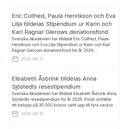
Eric Cullhed, Paula Henrikson och Eva
Lilja tilldelas Stipendium ur Karin och
Karl Ragnar Gierows donationsfond
Svenska Akademien har tilldelat Eric Cullhed, Paula
Henrikson och Eva Lilja Stipendium ur Karin och Karl
Ragnar Gierows donationsfond för år 2026.
Stipendiebeloppet är på 70 000 kronor vardera. Eric
2026-06-17
Cullhed, född 1985, är professor i grekis
Elisabeth Åsbrink tilldelas Anna
Sjöstedts resestipendium
Svenska Akademien har tilldelat Elisabeth Åsbrink Anna
Sjöstedts resestipendium för år 2026. Priset omfattar
ett belopp på 30 000 kronor samt upp till fyra veckors
fri vistelse i Akademiens lägenhet i Berlin. Elisabeth
2026-06-16
Åsbrink, född 1965 oc