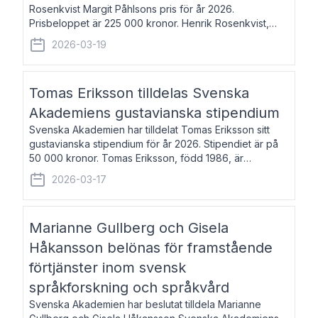
Rosenkvist Margit Påhlsons pris för år 2026.
Prisbeloppet är 225 000 kronor. Henrik Rosenkvist,
född 1965, är professor i nordiska språk vid Göteborgs
2026-03-19
universitet. Han disputerade 2004 på avhan
Tomas Eriksson tilldelas Svenska
Akademiens gustavianska stipendium
Svenska Akademien har tilldelat Tomas Eriksson sitt
gustavianska stipendium för år 2026. Stipendiet är på
50 000 kronor. Tomas Eriksson, född 1986, är
projektledare inom marknadsföring och författare och
2026-03-17
utkom i fjol med boken Syndabocken.
Marianne Gullberg och Gisela
Håkansson belönas för framstående
förtjänster inom svensk
språkforskning och språkvård
Svenska Akademien har beslutat tilldela Marianne