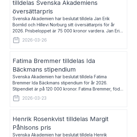
tilldelas Svenska Akademiens
översättarpris
Svenska Akademien har beslutat tilldela Jan Erik
Bornlid och Hillevi Norburg sitt översättarpris för år
2026. Prisbeloppet är 75 000 kronor vardera. Jan Erik
Bornlid, född 1947, är översättare från tyska. Han är
2026-03-26
främst känd för sina översät
Fatima Bremmer tilldelas Ida
Bäckmans stipendium
Svenska Akademien har beslutat tilldela Fatima
Bremmer Ida Bäckmans stipendium för år 2026.
Stipendiet är på 120 000 kronor. Fatima Bremmer, född
1977, är journalist och författare. Hon utkom i fjol med
2026-03-23
boken Ligan. Klarakvarterens blodsyst
Henrik Rosenkvist tilldelas Margit
Påhlsons pris
Svenska Akademien har beslutat tilldela Henrik