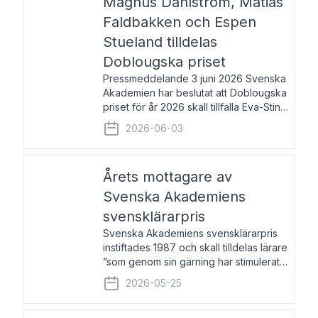
Magnus Dahlström, Matias
Faldbakken och Espen
Stueland tilldelas
Doblougska priset
Pressmeddelande 3 juni 2026 Svenska
Akademien har beslutat att Doblougska
priset för år 2026 skall tillfalla Eva-Stina
Byggmästar, Magnus Dahlström, Matias
2026-06-03
Faldbakken samt Espen Stueland.
Prisbeloppet är 200 000 svenska
kronor per mottagare
Årets mottagare av
Svenska Akademiens
svensklärarpris
Svenska Akademiens svensklärarpris
instiftades 1987 och skall tilldelas lärare
”som genom sin gärning har stimulerat
intresset hos unga människor för
2026-05-25
svenska språket och litteraturen”.
Prisutdelning och samtal med