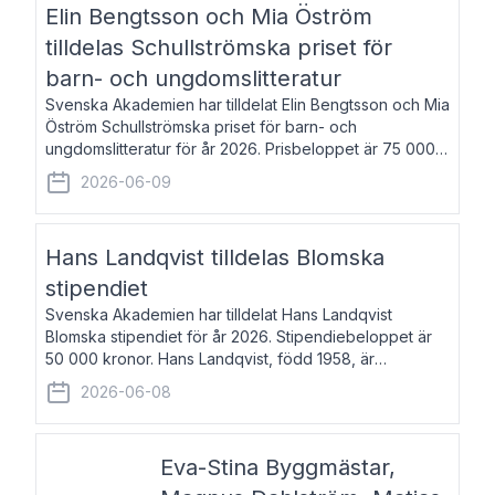
Elin Bengtsson och Mia Öström
tilldelas Schullströmska priset för
barn- och ungdomslitteratur
Svenska Akademien har tilldelat Elin Bengtsson och Mia
Öström Schullströmska priset för barn- och
ungdomslitteratur för år 2026. Prisbeloppet är 75 000
kronor vardera. Elin Bengtsson, född 1987, är författare
2026-06-09
och forskare i genusvetenskap.
Hans Landqvist tilldelas Blomska
stipendiet
Svenska Akademien har tilldelat Hans Landqvist
Blomska stipendiet för år 2026. Stipendiebeloppet är
50 000 kronor. Hans Landqvist, född 1958, är
professor i svenska vid Göteborgs universitet. Han
2026-06-08
disputerade år 2000 på avhandlingen Författn
Eva-Stina Byggmästar,