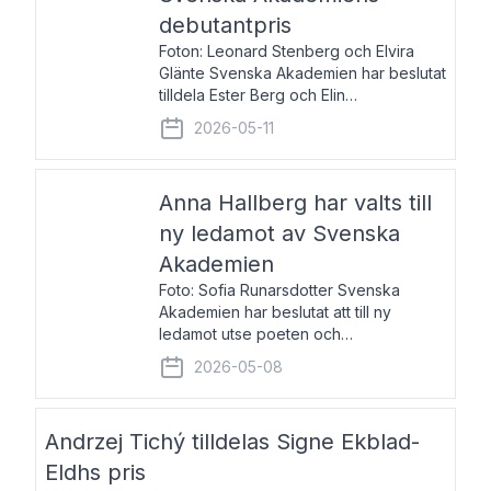
debutantpris
Foton: Leonard Stenberg och Elvira
Glänte Svenska Akademien har beslutat
tilldela Ester Berg och Elin
Michaelsdotter Svenska Akademiens
2026-05-11
debutantpris för år 2026. Priset är
nyinstiftat och syftar till att lyfta fram
intressanta och löftesrik
Anna Hallberg har valts till
ny ledamot av Svenska
Akademien
Foto: Sofia Runarsdotter Svenska
Akademien har beslutat att till ny
ledamot utse poeten och
litteraturkritikern Anna Hallberg. Hon
2026-05-08
efterträder poeten Tua Forsström på
stol 18 och kommer att ta sitt inträde vid
Akademiens högtidssammankomst
Andrzej Tichý tilldelas Signe Ekblad-
Eldhs pris