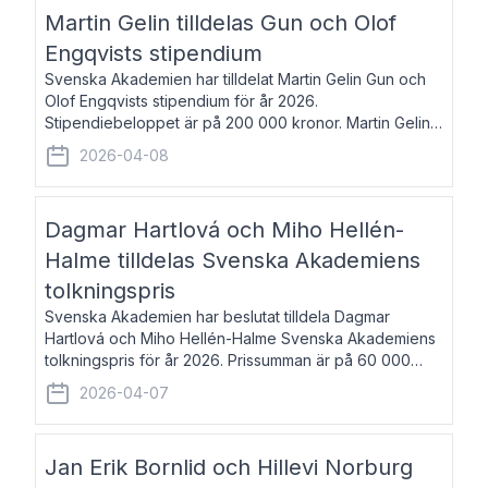
talar om språk och poesi – o
Martin Gelin tilldelas Gun och Olof
Engqvists stipendium
Svenska Akademien har tilldelat Martin Gelin Gun och
Olof Engqvists stipendium för år 2026.
Stipendiebeloppet är på 200 000 kronor. Martin Gelin,
född 1978, är journalist och författare. Han lever
2026-04-08
numera i Paris men var under många år bosat
Dagmar Hartlová och Miho Hellén-
Halme tilldelas Svenska Akademiens
tolkningspris
Svenska Akademien har beslutat tilldela Dagmar
Hartlová och Miho Hellén-Halme Svenska Akademiens
tolkningspris för år 2026. Prissumman är på 60 000
kronor var. Dagmar Hartlová, född 1951, översätter
2026-04-07
huvudsakligen från svenska till tjeckiska
Jan Erik Bornlid och Hillevi Norburg