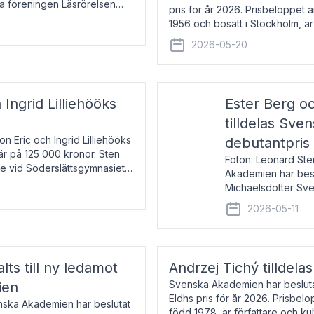
la föreningen Läsrörelsen
pris för år 2026. Prisbeloppet
6 för att den under ett kvarts
1956 och bosatt i Stockholm, 
Han disputerade 1993 vid Upps
2026-05-20
 Ingrid Lilliehööks
Ester Berg oc
tilldelas Sv
n Eric och Ingrid Lilliehööks
debutantpris
är på 125 000 kronor. Sten
Foton: Leonard Ste
e vid Söderslättsgymnasiet i
Akademien har beslu
Michaelsdotter Sve
2026. Priset är nyinst
2026-05-11
intressanta och löft
lts till ny ledamot
Andrzej Tichý tilldela
Svenska Akademien har beslutat
ien
Eldhs pris för år 2026. Prisbel
enska Akademien har beslutat
född 1978, är författare och k