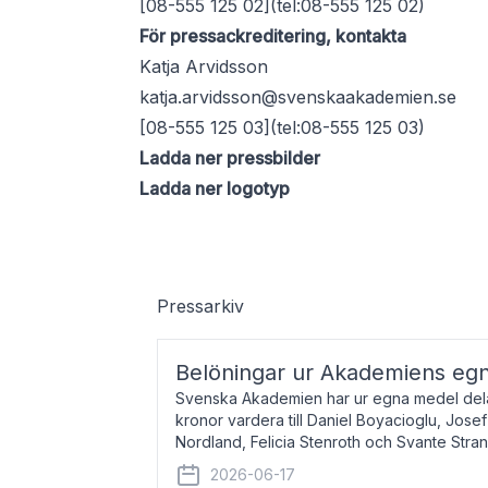
[08-555 125 02](tel:08-555 125 02)
För pressackreditering, kontakta
Katja Arvidsson
katja.arvidsson@svenskaakademien.se
[08-555 125 03](tel:08-555 125 03)
Ladda ner pressbilder
Ladda ner logotyp
Pressarkiv
Belöningar ur Akademiens eg
Svenska Akademien har ur egna medel dela
kronor vardera till Daniel Boyacioglu, Jose
Nordland, Felicia Stenroth och Svante Stra
född 1981, är poet och scenartist. Josef
2026-06-17