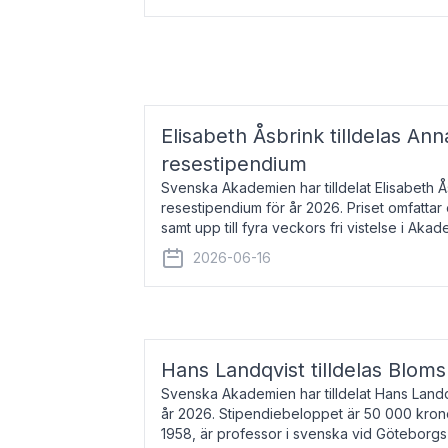
Elisabeth Åsbrink tilldelas Ann
resestipendium
Svenska Akademien har tilldelat Elisabeth 
resestipendium för år 2026. Priset omfatta
samt upp till fyra veckors fri vistelse i Akad
Elisabeth Åsbrink, född 1965 oc
2026-06-16
Hans Landqvist tilldelas Bloms
Svenska Akademien har tilldelat Hans Landq
år 2026. Stipendiebeloppet är 50 000 kron
1958, är professor i svenska vid Göteborgs