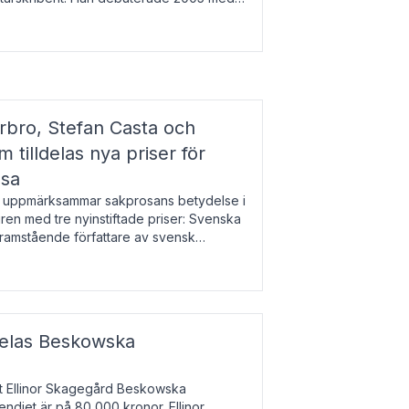
r l
bro, Stefan Casta och
 tilldelas nya priser för
osa
uppmärksammar sakprosans betydelse i
uren med tre nyinstiftade priser: Svenska
 framstående författare av svensk
r till Magnus Västerbro, Svenska
ldelas Beskowska
at Ellinor Skagegård Beskowska
endiet är på 80 000 kronor. Ellinor