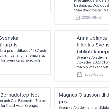
Pressmeddelande 3 j
beslutat att Doblougska
Stina Byggmästar, Ma
Espen Stueland. Pris
2026-06-03
mottagare
 Svenska
Anna Jolanta 
ärarpris
tilldelas Sve
rarpris instiftades 1987 och
bibliotekariep
nom sin gärning har stimulerat
Svenska Akademiens 
 för svenska språket och
utökades 2023 till tv
ch samtal med pristagarna
folkbibliotekariepris.
svenska folk- och sk
2026-05-25
s Bernadottepriset
Magnus Olausson till
on och Carl Blomqvist. Tre av
pris
 för Read Hour Sverige.
Svenska Akademien har tilldel