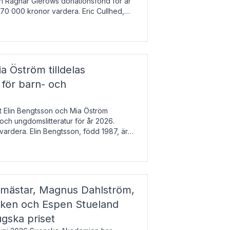
arl Ragnar Gierows donationsfond för år
70 000 kronor vardera. Eric Cullhed,
s
a Öström tilldelas
 för barn- och
t Elin Bengtsson och Mia Öström
 och ungdomslitteratur för år 2026.
vardera. Elin Bengtsson, född 1987, är
svetenskap.
gmästar, Magnus Dahlström,
kken och Espen Stueland
ugska priset