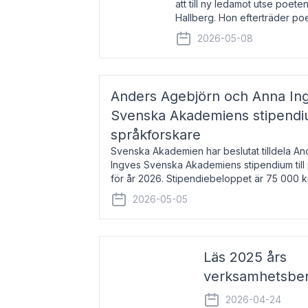
att till ny ledamot utse poeten
Hallberg. Hon efterträder po
och kommer att ta sitt inträd
2026-05-08
högtidssammankomst
Anders Agebjörn och Anna Ingv
Svenska Akademiens stipendium
språkforskare
Svenska Akademien har beslutat tilldela A
Ingves Svenska Akademiens stipendium till
för år 2026. Stipendiebeloppet är 75 000 
Agebjörn, född 1984, är universitet
2026-05-05
Läs 2025 års
verksamhetsber
2026-04-24