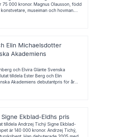
 är 75 000 kronor. Magnus Olausson, född
är konstvetare, museiman och hovman.
ala un
h Elin Michaelsdotter
enska Akademiens
nberg och Elvira Glänte Svenska
tat tilldela Ester Berg och Elin
nska Akademiens debutantpris för år
iftat och syftar till att lyfta fram
esrik
s Signe Ekblad-Eldhs pris
 tilldela Andrzej Tichý Signe Ekblad-
oppet är 140 000 kronor. Andrzej Tichý,
ulturskribent. Han debuterade 2005 med