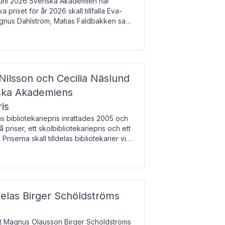
uni 2026 Svenska Akademien har
 priset för år 2026 skall tillfalla Eva-
gnus Dahlström, Matias Faldbakken samt
beloppet är 200 000 svenska kronor per
Nilsson och Cecilia Näslund
nska Akademiens
ris
bibliotekariepris inrättades 2005 och
å priser, ett skolbibliotekariepris och ett
 Priserna skall tilldelas bibliotekarier vid
olbibliotek som gjort värdefull
delas Birger Schöldströms
at Magnus Olausson Birger Schöldströms