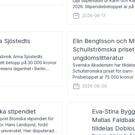
Lilja Stipendium ur Karin och K
2026. Stipendiebeloppet är på 
född 1985, är professor i greki
2026-06-17
a Sjöstedts
Elin Bengtsson och Mi
Schullströmska priset
Åsbrink Anna Sjöstedts
ungdomslitteratur
r ett belopp på 30 000 kronor
Svenska Akademien har tilldela
emiens lägenhet i Berlin.
Schullströmska priset för barn-
Prisbeloppet är 75 000 kronor 
författare och forskare i genu
2026-06-09
ka stipendiet
Eva-Stina Byg
vist Blomska stipendiet för
Matias Faldba
or. Hans Landqvist, född
tilldelas Doblo
 universitet. Han disputerade