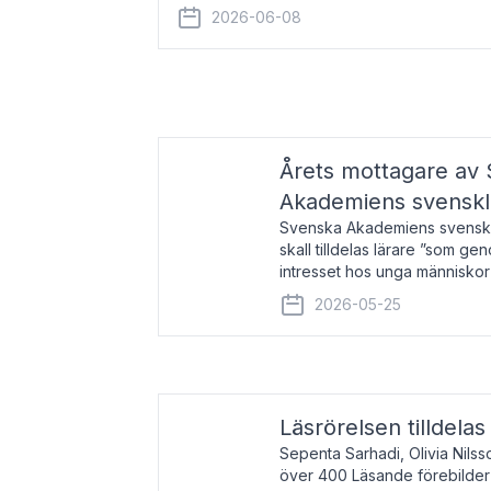
år 2000 på avhandlingen Författn
2026-06-08
Årets mottagare av
Akademiens svenskl
Svenska Akademiens svensklä
skall tilldelas lärare ”som ge
intresset hos unga människor
litteraturen”. Prisutdelning o
2026-05-25
äger rum under
Läsrörelsen tilldela
Sepenta Sarhadi, Olivia Nilss
över 400 Läsande förebilder