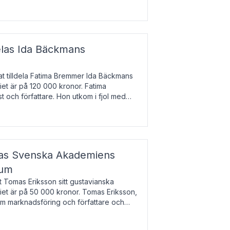
enska till tjeckiska
elas Ida Bäckmans
t tilldela Fatima Bremmer Ida Bäckmans
iet är på 120 000 kronor. Fatima
t och författare. Hon utkom i fjol med
lodsyst
elas Svenska Akademiens
ium
t Tomas Eriksson sitt gustavianska
iet är på 50 000 kronor. Tomas Eriksson,
om marknadsföring och författare och
bocken.