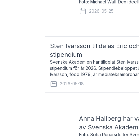
Foto: Michael Wall. Den ideel
tilldelas Bernadottepriset 202
2026-05-25
sekel gjort re
Sten Ivarsson tilldelas Eric och
stipendium
Svenska Akademien har tilldelat Sten Ivarsso
stipendium för år 2026. Stipendiebeloppet 
Ivarsson, född 1979, är mediateksamordnar
Trelleborg. Här har han på
2026-05-18
Anna Hallberg har va
av Svenska Akadem
Foto: Sofia Runarsdotter Sv