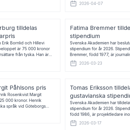
översätter huvudsakligen från sv
2026-04-07
rburg tilldelas
Fatima Bremmer tilld
arpris
stipendium
Erik Bornlid och Hillevi
Svenska Akademien har besluta
isbeloppet är 75 000 kronor
stipendium för år 2026. Stipend
rsättare från tyska. Han är
Bremmer, född 1977, är journalis
boken Ligan. Klarakvarterens b
2026-03-23
rgit Påhlsons pris
Tomas Eriksson tilld
nrik Rosenkvist Margit
gustavianska stipend
225 000 kronor. Henrik
Svenska Akademien har tilldela
iska språk vid Göteborgs
stipendium för år 2026. Stipend
n
född 1986, är projektledare in
utkom i fjol med boken Synda
2026-03-17