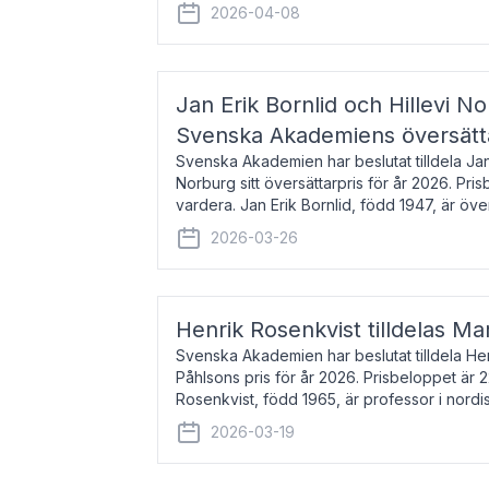
men var under många år bosat
2026-04-08
Jan Erik Bornlid och Hillevi No
Svenska Akademiens översätt
Svenska Akademien har beslutat tilldela Jan 
Norburg sitt översättarpris för år 2026. Pr
vardera. Jan Erik Bornlid, född 1947, är öve
främst känd för sina översät
2026-03-26
Henrik Rosenkvist tilldelas Ma
Svenska Akademien har beslutat tilldela He
Påhlsons pris för år 2026. Prisbeloppet är 
Rosenkvist, född 1965, är professor i nord
universitet. Han disputerade 2004 på avha
2026-03-19