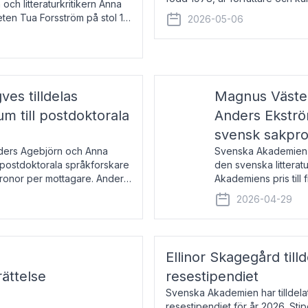
 och litteraturkritikern Anna
den lovordade romanen Sex lite
eten Tua Forsström på stol 18
2026-05-06
e vid Akademiens
es tilldelas
Magnus Väster
 till postdoktorala
Anders Ekström
svensk sakpr
nders Agebjörn och Anna
Svenska Akademien 
 postdoktorala språkforskare
den svenska litterat
kronor per mottagare. Anders
Akademiens pris till
sakprosa som i år gå
2026-04-29
Akademiens pris
Ellinor Skagegård til
ättelse
resestipendiet
Svenska Akademien har tilldel
resestipendiet för år 2026. Stip