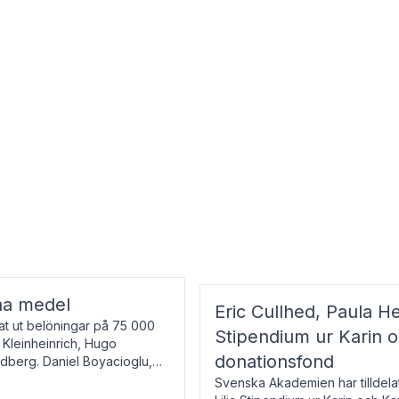
na medel
Eric Cullhed, Paula He
t ut belöningar på 75 000
Stipendium ur Karin 
f Kleinheinrich, Hugo
donationsfond
ndberg. Daniel Boyacioglu,
Svenska Akademien har tilldela