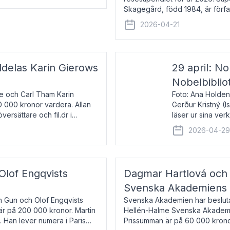
Skagegård, född 1984, är förfat
återkommande för Svenska Da
2026-04-21
ldelas Karin Gierows
29 april: No
Nobelbiblio
ne och Carl Tham Karin
Foto: Ana Holden
0 000 kronor vardera. Allan
Gerður Kristný (
versättare och fil.dr i
läser ur sina ve
De läser upp på 
2026-04-2
om språk och po
 Olof Engqvists
Dagmar Hartlová och 
Svenska Akademiens t
in Gun och Olof Engqvists
Svenska Akademien har beslutat
är på 200 000 kronor. Martin
Hellén-Halme Svenska Akademie
e. Han lever numera i Paris
Prissumman är på 60 000 kronor