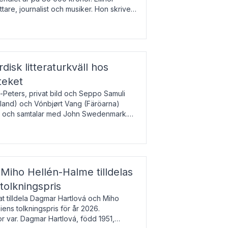
tare, journalist och musiker. Hon skriver
gbladet, Ups
rdisk litteraturkväll hos
teket
-Peters, privat bild och Seppo Samuli
Island) och Vónbjørt Vang (Färöarna)
rk och samtalar med John Swedenmark.
färöiska, isländska och svenska och talar
9
esi – o
Miho Hellén-Halme tilldelas
olkningspris
 tilldela Dagmar Hartlová och Miho
ns tolkningspris för år 2026.
 var. Dagmar Hartlová, född 1951,