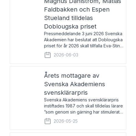
Magnus Dahlström, Matias
Faldbakken och Espen
Stueland tilldelas
Doblougska priset
Pressmeddelande 3 juni 2026 Svenska
Akademien har beslutat att Doblougska
priset för år 2026 skall tillfalla Eva-Stina
Byggmästar, Magnus Dahlström, Matias
2026-06-03
Faldbakken samt Espen Stueland.
Prisbeloppet är 200 000 svenska
kronor per mottagare
Årets mottagare av
Svenska Akademiens
svensklärarpris
Svenska Akademiens svensklärarpris
instiftades 1987 och skall tilldelas lärare
”som genom sin gärning har stimulerat
intresset hos unga människor för
2026-05-25
svenska språket och litteraturen”.
Prisutdelning och samtal med