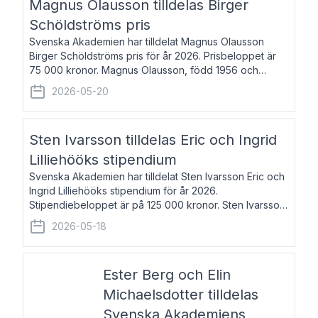
Magnus Olausson tilldelas Birger
Schöldströms pris
Svenska Akademien har tilldelat Magnus Olausson
Birger Schöldströms pris för år 2026. Prisbeloppet är
75 000 kronor. Magnus Olausson, född 1956 och
bosatt i Stockholm, är konstvetare, museiman och
2026-05-20
hovman. Han disputerade 1993 vid Uppsala un
Sten Ivarsson tilldelas Eric och Ingrid
Lilliehööks stipendium
Svenska Akademien har tilldelat Sten Ivarsson Eric och
Ingrid Lilliehööks stipendium för år 2026.
Stipendiebeloppet är på 125 000 kronor. Sten Ivarsson,
född 1979, är mediateksamordnare vid
2026-05-18
Söderslättsgymnasiet i Trelleborg. Här har han på
Ester Berg och Elin
Michaelsdotter tilldelas
Svenska Akademiens