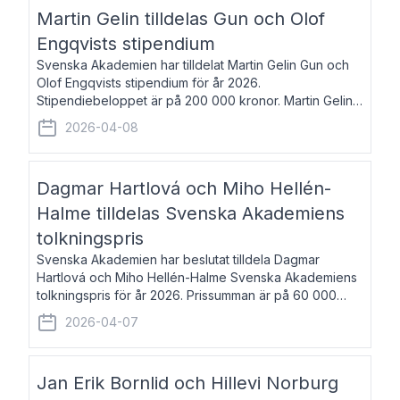
talar om språk och poesi – o
Martin Gelin tilldelas Gun och Olof
Engqvists stipendium
Svenska Akademien har tilldelat Martin Gelin Gun och
Olof Engqvists stipendium för år 2026.
Stipendiebeloppet är på 200 000 kronor. Martin Gelin,
född 1978, är journalist och författare. Han lever
2026-04-08
numera i Paris men var under många år bosat
Dagmar Hartlová och Miho Hellén-
Halme tilldelas Svenska Akademiens
tolkningspris
Svenska Akademien har beslutat tilldela Dagmar
Hartlová och Miho Hellén-Halme Svenska Akademiens
tolkningspris för år 2026. Prissumman är på 60 000
kronor var. Dagmar Hartlová, född 1951, översätter
2026-04-07
huvudsakligen från svenska till tjeckiska
Jan Erik Bornlid och Hillevi Norburg