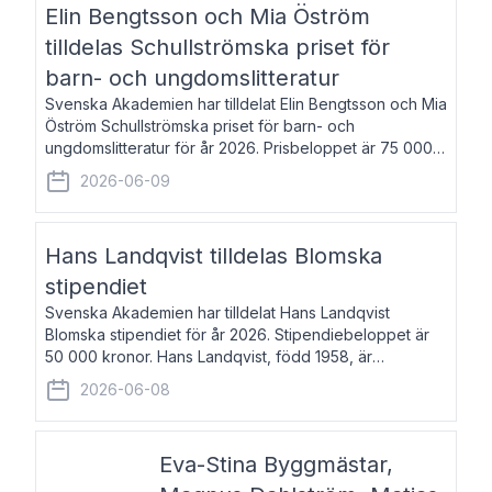
Elin Bengtsson och Mia Öström
tilldelas Schullströmska priset för
barn- och ungdomslitteratur
Svenska Akademien har tilldelat Elin Bengtsson och Mia
Öström Schullströmska priset för barn- och
ungdomslitteratur för år 2026. Prisbeloppet är 75 000
kronor vardera. Elin Bengtsson, född 1987, är författare
2026-06-09
och forskare i genusvetenskap.
Hans Landqvist tilldelas Blomska
stipendiet
Svenska Akademien har tilldelat Hans Landqvist
Blomska stipendiet för år 2026. Stipendiebeloppet är
50 000 kronor. Hans Landqvist, född 1958, är
professor i svenska vid Göteborgs universitet. Han
2026-06-08
disputerade år 2000 på avhandlingen Författn
Eva-Stina Byggmästar,