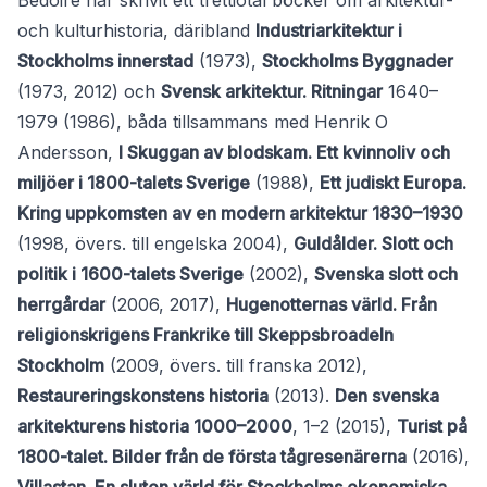
Bedoire har skrivit ett trettiotal böcker om arkitektur-
och kulturhistoria, däribland
Industriarkitektur i
Stockholms innerstad
(1973),
Stockholms Byggnader
(1973, 2012) och
Svensk arkitektur. Ritningar
1640–
1979 (1986), båda tillsammans med Henrik O
Andersson,
I Skuggan av blodskam. Ett kvinnoliv och
miljöer i 1800-talets Sverige
(1988),
Ett judiskt Europa.
Kring uppkomsten av en modern arkitektur 1830–1930
(1998, övers. till engelska 2004),
Guldålder. Slott och
politik i 1600-talets Sverige
(2002),
Svenska slott och
herrgårdar
(2006, 2017),
Hugenotternas värld. Från
religionskrigens Frankrike till Skeppsbroadeln
Stockholm
(2009, övers. till franska 2012),
Restaureringskonstens historia
(2013).
Den svenska
arkitekturens historia 1000–2000
, 1–2 (2015),
Turist på
1800-talet. Bilder från de första tågresenärerna
(2016),