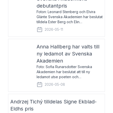
debutantpris
Foton: Leonard Stenberg och Elvira
Glänte Svenska Akademien har beslutat
tilldela Ester Berg och Elin
Michaelsdotter Svenska Akademiens
2026-05-11
debutantpris för år 2026. Priset är
nyinstiftat och syftar till att lyfta fram
intressanta och löftesrik
Anna Hallberg har valts till
ny ledamot av Svenska
Akademien
Foto: Sofia Runarsdotter Svenska
Akademien har beslutat att till ny
ledamot utse poeten och
litteraturkritikern Anna Hallberg. Hon
2026-05-08
efterträder poeten Tua Forsström på
stol 18 och kommer att ta sitt inträde vid
Akademiens högtidssammankomst
Andrzej Tichý tilldelas Signe Ekblad-
Eldhs pris