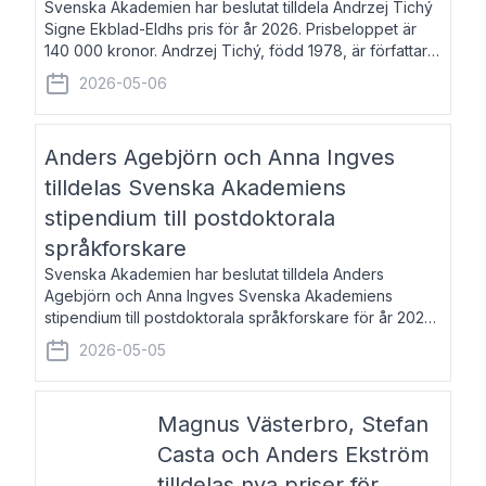
Svenska Akademien har beslutat tilldela Andrzej Tichý
Signe Ekblad-Eldhs pris för år 2026. Prisbeloppet är
140 000 kronor. Andrzej Tichý, född 1978, är författare
och kulturskribent. Han debuterade 2005 med den
2026-05-06
lovordade romanen Sex liter l
Anders Agebjörn och Anna Ingves
tilldelas Svenska Akademiens
stipendium till postdoktorala
språkforskare
Svenska Akademien har beslutat tilldela Anders
Agebjörn och Anna Ingves Svenska Akademiens
stipendium till postdoktorala språkforskare för år 2026.
Stipendiebeloppet är 75 000 kronor per mottagare.
2026-05-05
Anders Agebjörn, född 1984, är universitet
Magnus Västerbro, Stefan
Casta och Anders Ekström
tilldelas nya priser för