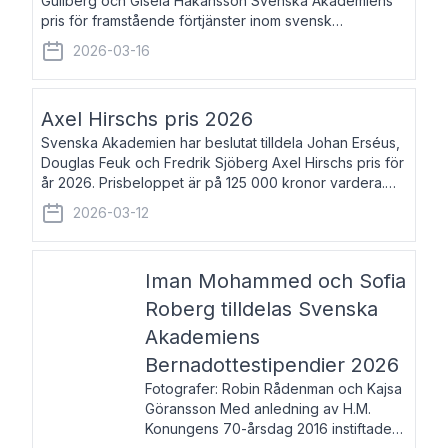
Gullberg och Gisela Håkansson Svenska Akademiens
pris för framstående förtjänster inom svensk
språkforskning och språkvård till minne av Carl Gabriel
2026-03-16
och Karin Forsberg för år 2026. Prissumma
Axel Hirschs pris 2026
Svenska Akademien har beslutat tilldela Johan Erséus,
Douglas Feuk och Fredrik Sjöberg Axel Hirschs pris för
år 2026. Prisbeloppet är på 125 000 kronor vardera.
Johan Erséus, född 1959, är fackboksförfattare och
2026-03-12
journalist med mångårigt för
Iman Mohammed och Sofia
Roberg tilldelas Svenska
Akademiens
Bernadottestipendier 2026
Fotografer: Robin Rådenman och Kajsa
Göransson Med anledning av H.M.
Konungens 70-årsdag 2016 instiftade