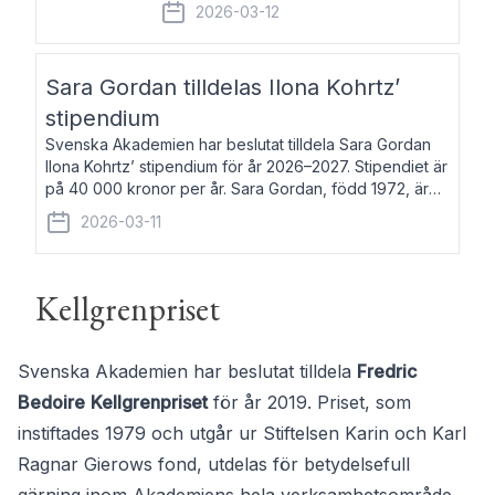
fem av de kungliga akademierna det så
2026-03-12
kallade Bernadotteprogrammet med
syfte att genom stipendier erbjuda stöd
och fortbildning till fo
Sara Gordan tilldelas Ilona Kohrtz’
stipendium
Svenska Akademien har beslutat tilldela Sara Gordan
Ilona Kohrtz’ stipendium för år 2026–2027. Stipendiet är
på 40 000 kronor per år. Sara Gordan, född 1972, är
författare och översättare. Hon debuterade 2006 med
2026-03-11
det prosalyriska verket En
Kellgrenpriset
Svenska Akademien har beslutat tilldela
Fredric
Bedoire
Kellgrenpriset
för år 2019. Priset, som
instiftades 1979 och utgår ur Stiftelsen Karin och Karl
Ragnar Gierows fond, utdelas för betydelsefull