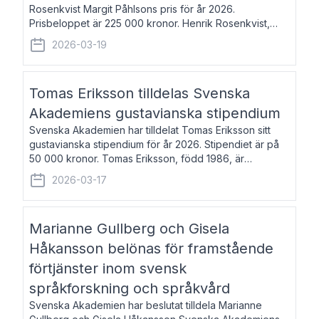
Rosenkvist Margit Påhlsons pris för år 2026.
Prisbeloppet är 225 000 kronor. Henrik Rosenkvist,
född 1965, är professor i nordiska språk vid Göteborgs
2026-03-19
universitet. Han disputerade 2004 på avhan
Tomas Eriksson tilldelas Svenska
Akademiens gustavianska stipendium
Svenska Akademien har tilldelat Tomas Eriksson sitt
gustavianska stipendium för år 2026. Stipendiet är på
50 000 kronor. Tomas Eriksson, född 1986, är
projektledare inom marknadsföring och författare och
2026-03-17
utkom i fjol med boken Syndabocken.
Marianne Gullberg och Gisela
Håkansson belönas för framstående
förtjänster inom svensk
språkforskning och språkvård
Svenska Akademien har beslutat tilldela Marianne