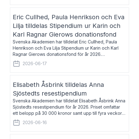
Eric Cullhed, Paula Henrikson och Eva
Lilja tilldelas Stipendium ur Karin och
Karl Ragnar Gierows donationsfond
Svenska Akademien har tilldelat Eric Cullhed, Paula
Henrikson och Eva Lilja Stipendium ur Karin och Karl
Ragnar Gierows donationsfond för år 2026.
Stipendiebeloppet är på 70 000 kronor vardera. Eric
2026-06-17
Cullhed, född 1985, är professor i grekis
Elisabeth Åsbrink tilldelas Anna
Sjöstedts resestipendium
Svenska Akademien har tilldelat Elisabeth Åsbrink Anna
Sjöstedts resestipendium för år 2026. Priset omfattar
ett belopp på 30 000 kronor samt upp till fyra veckors
fri vistelse i Akademiens lägenhet i Berlin. Elisabeth
2026-06-16
Åsbrink, född 1965 oc