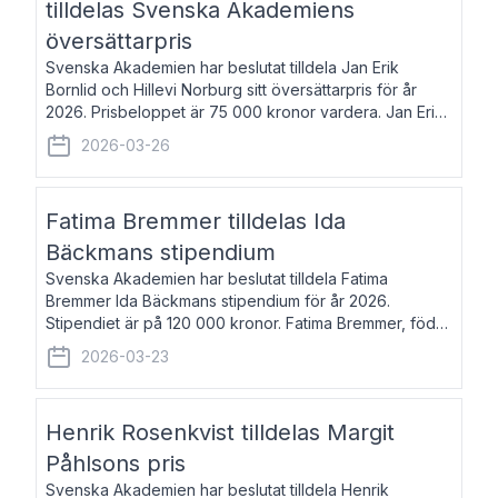
tilldelas Svenska Akademiens
översättarpris
Svenska Akademien har beslutat tilldela Jan Erik
Bornlid och Hillevi Norburg sitt översättarpris för år
2026. Prisbeloppet är 75 000 kronor vardera. Jan Erik
Bornlid, född 1947, är översättare från tyska. Han är
2026-03-26
främst känd för sina översät
Fatima Bremmer tilldelas Ida
Bäckmans stipendium
Svenska Akademien har beslutat tilldela Fatima
Bremmer Ida Bäckmans stipendium för år 2026.
Stipendiet är på 120 000 kronor. Fatima Bremmer, född
1977, är journalist och författare. Hon utkom i fjol med
2026-03-23
boken Ligan. Klarakvarterens blodsyst
Henrik Rosenkvist tilldelas Margit
Påhlsons pris
Svenska Akademien har beslutat tilldela Henrik