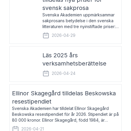
svensk sakprosa
Svenska Akademien uppmärksammar
sakprosans betydelse i den svenska
litteraturen med tre nyinstiftade priser:
Svenska Akademiens pris till
2026-04-29
framstående författare av svensk
sakprosa som i år går till Magnus
Västerbro, Svenska Akademiens pris
Läs 2025 års
verksamhetsberättelse
2026-04-24
Ellinor Skagegård tilldelas Beskowska
resestipendiet
Svenska Akademien har tilldelat Ellinor Skagegård
Beskowska resestipendiet för år 2026. Stipendiet är på
80 000 kronor. Ellinor Skagegård, född 1984, är
författare, journalist och musiker. Hon skriver
2026-04-21