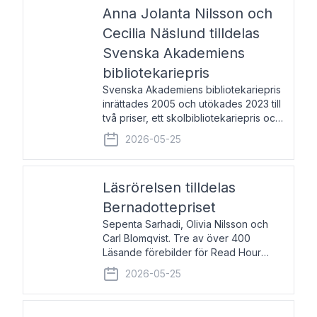
pristagarna äger rum under
Anna Jolanta Nilsson och
Cecilia Näslund tilldelas
Svenska Akademiens
bibliotekariepris
Svenska Akademiens bibliotekariepris
inrättades 2005 och utökades 2023 till
två priser, ett skolbibliotekariepris och
ett folkbibliotekariepris. Priserna skall
2026-05-25
tilldelas bibliotekarier vid svenska folk-
och skolbibliotek som gjort värdefull
Läsrörelsen tilldelas
Bernadottepriset
Sepenta Sarhadi, Olivia Nilsson och
Carl Blomqvist. Tre av över 400
Läsande förebilder för Read Hour
Sverige. Foto: Michael Wall. Den ideella
2026-05-25
föreningen Läsrörelsen tilldelas
Bernadottepriset 2026 för att den
under ett kvarts sekel gjort re