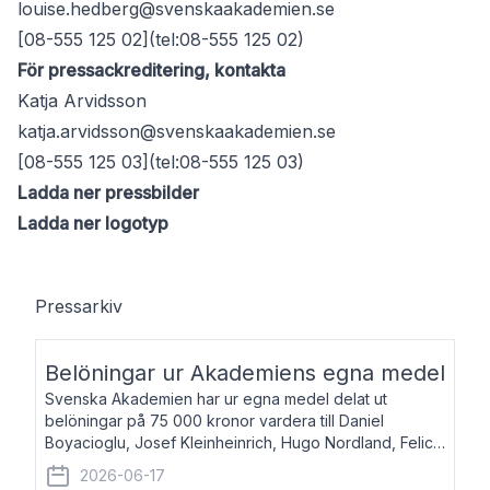
louise.hedberg@svenskaakademien.se
[08-555 125 02](tel:08-555 125 02)
För pressackreditering, kontakta
Katja Arvidsson
katja.arvidsson@svenskaakademien.se
[08-555 125 03](tel:08-555 125 03)
Ladda ner pressbilder
Ladda ner logotyp
Pressarkiv
Belöningar ur Akademiens egna medel
Svenska Akademien har ur egna medel delat ut
belöningar på 75 000 kronor vardera till Daniel
Boyacioglu, Josef Kleinheinrich, Hugo Nordland, Felicia
Stenroth och Svante Strandberg. Daniel Boyacioglu,
2026-06-17
född 1981, är poet och scenartist. Josef