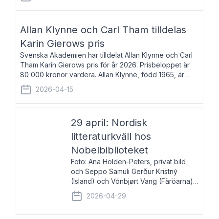
återkommande för Svenska Dagbladet, Ups
Allan Klynne och Carl Tham tilldelas
Karin Gierows pris
Svenska Akademien har tilldelat Allan Klynne och Carl
Tham Karin Gierows pris för år 2026. Prisbeloppet är
80 000 kronor vardera. Allan Klynne, född 1965, är
arkeolog, författare, översättare och fil.dr i antikens
2026-04-15
kultur och samhällsliv. Ut
29 april: Nordisk
litteraturkväll hos
Nobelbiblioteket
Foto: Ana Holden-Peters, privat bild
och Seppo Samuli Gerður Kristný
(Island) och Vónbjørt Vang (Färöarna)
läser ur sina verk och samtalar med
2026-04-29
John Swedenmark. De läser upp på
färöiska, isländska och svenska och