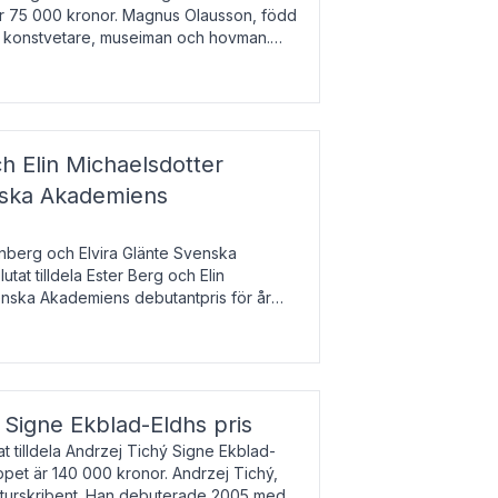
 är 75 000 kronor. Magnus Olausson, född
är konstvetare, museiman och hovman.
ala un
h Elin Michaelsdotter
enska Akademiens
nberg och Elvira Glänte Svenska
tat tilldela Ester Berg och Elin
nska Akademiens debutantpris för år
iftat och syftar till att lyfta fram
esrik
s Signe Ekblad-Eldhs pris
 tilldela Andrzej Tichý Signe Ekblad-
oppet är 140 000 kronor. Andrzej Tichý,
ulturskribent. Han debuterade 2005 med