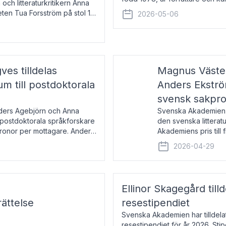
 och litteraturkritikern Anna
den lovordade romanen Sex lite
eten Tua Forsström på stol 18
2026-05-06
e vid Akademiens
es tilldelas
Magnus Väster
 till postdoktorala
Anders Ekström
svensk sakpr
nders Agebjörn och Anna
Svenska Akademien 
 postdoktorala språkforskare
den svenska litterat
kronor per mottagare. Anders
Akademiens pris till
sakprosa som i år gå
2026-04-29
Akademiens pris
Ellinor Skagegård til
ättelse
resestipendiet
Svenska Akademien har tilldel
resestipendiet för år 2026. Stip