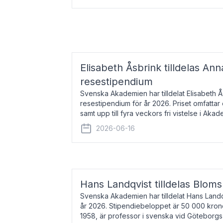
Elisabeth Åsbrink tilldelas Ann
resestipendium
Svenska Akademien har tilldelat Elisabeth 
resestipendium för år 2026. Priset omfatta
samt upp till fyra veckors fri vistelse i Akad
Elisabeth Åsbrink, född 1965 oc
2026-06-16
Hans Landqvist tilldelas Bloms
Svenska Akademien har tilldelat Hans Landq
år 2026. Stipendiebeloppet är 50 000 kron
1958, är professor i svenska vid Göteborgs