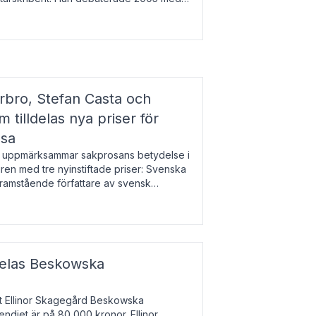
r l
bro, Stefan Casta och
 tilldelas nya priser för
osa
uppmärksammar sakprosans betydelse i
uren med tre nyinstiftade priser: Svenska
 framstående författare av svensk
r till Magnus Västerbro, Svenska
ldelas Beskowska
at Ellinor Skagegård Beskowska
endiet är på 80 000 kronor. Ellinor