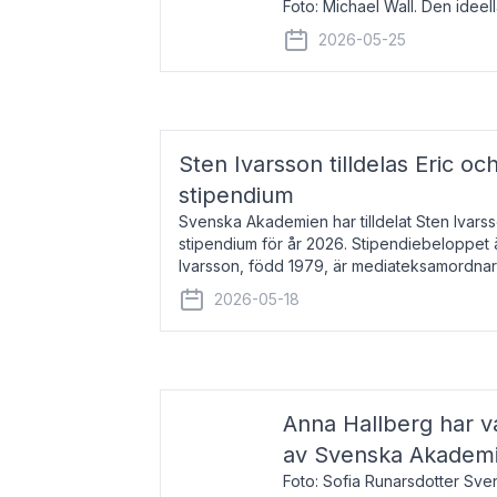
Foto: Michael Wall. Den ideel
tilldelas Bernadottepriset 202
2026-05-25
sekel gjort re
Sten Ivarsson tilldelas Eric och
stipendium
Svenska Akademien har tilldelat Sten Ivarsso
stipendium för år 2026. Stipendiebeloppet 
Ivarsson, född 1979, är mediateksamordnar
Trelleborg. Här har han på
2026-05-18
Anna Hallberg har va
av Svenska Akadem
Foto: Sofia Runarsdotter Sv