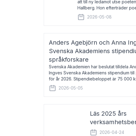
att till ny ledamot utse poeten
Hallberg. Hon efterträder po
och kommer att ta sitt inträd
2026-05-08
högtidssammankomst
Anders Agebjörn och Anna Ingv
Svenska Akademiens stipendium
språkforskare
Svenska Akademien har beslutat tilldela A
Ingves Svenska Akademiens stipendium till
för år 2026. Stipendiebeloppet är 75 000 
Agebjörn, född 1984, är universitet
2026-05-05
Läs 2025 års
verksamhetsber
2026-04-24