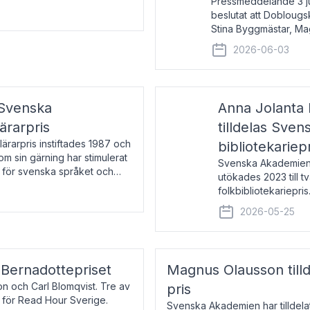
Pressmeddelande 3 j
beslutat att Doblougska
Stina Byggmästar, Ma
Espen Stueland. Pris
2026-06-03
mottagare
 Svenska
Anna Jolanta 
ärarpris
tilldelas Sve
rarpris instiftades 1987 och
bibliotekariep
nom sin gärning har stimulerat
Svenska Akademiens 
 för svenska språket och
utökades 2023 till tv
ch samtal med pristagarna
folkbibliotekariepris.
svenska folk- och sk
2026-05-25
s Bernadottepriset
Magnus Olausson till
on och Carl Blomqvist. Tre av
pris
 för Read Hour Sverige.
Svenska Akademien har tilldel