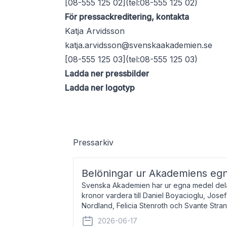
[08-555 125 02](tel:08-555 125 02)
För pressackreditering, kontakta
Katja Arvidsson
katja.arvidsson@svenskaakademien.se
[08-555 125 03](tel:08-555 125 03)
Ladda ner pressbilder
Ladda ner logotyp
Pressarkiv
Belöningar ur Akademiens eg
Svenska Akademien har ur egna medel dela
kronor vardera till Daniel Boyacioglu, Jose
Nordland, Felicia Stenroth och Svante Stra
född 1981, är poet och scenartist. Josef
2026-06-17