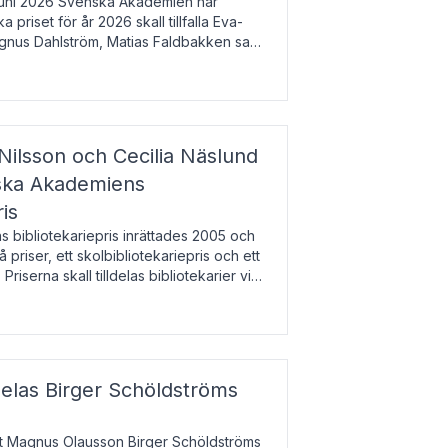
uni 2026 Svenska Akademien har
 priset för år 2026 skall tillfalla Eva-
gnus Dahlström, Matias Faldbakken samt
beloppet är 200 000 svenska kronor per
Nilsson och Cecilia Näslund
nska Akademiens
ris
bibliotekariepris inrättades 2005 och
å priser, ett skolbibliotekariepris och ett
 Priserna skall tilldelas bibliotekarier vid
olbibliotek som gjort värdefull
delas Birger Schöldströms
at Magnus Olausson Birger Schöldströms