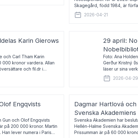
Skagegård, född 1984, är förfat
återkommande för Svenska Da
2026-04-21
ldelas Karin Gierows
29 april: No
Nobelbiblio
ne och Carl Tham Karin
Foto: Ana Holden
0 000 kronor vardera. Allan
Gerður Kristný (
versättare och fil.dr i
läser ur sina ve
De läser upp på 
2026-04-2
om språk och po
 Olof Engqvists
Dagmar Hartlová och 
Svenska Akademiens t
in Gun och Olof Engqvists
Svenska Akademien har beslutat
är på 200 000 kronor. Martin
Hellén-Halme Svenska Akademie
e. Han lever numera i Paris
Prissumman är på 60 000 kronor