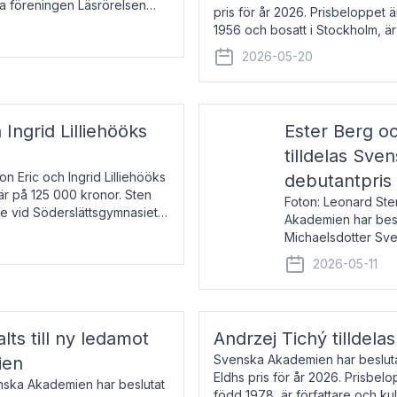
la föreningen Läsrörelsen
pris för år 2026. Prisbeloppet
6 för att den under ett kvarts
1956 och bosatt i Stockholm, 
Han disputerade 1993 vid Upps
2026-05-20
 Ingrid Lilliehööks
Ester Berg oc
tilldelas Sv
n Eric och Ingrid Lilliehööks
debutantpris
är på 125 000 kronor. Sten
Foton: Leonard Ste
e vid Söderslättsgymnasiet i
Akademien har beslu
Michaelsdotter Sve
2026. Priset är nyinst
2026-05-11
intressanta och löft
lts till ny ledamot
Andrzej Tichý tilldela
Svenska Akademien har beslutat
ien
Eldhs pris för år 2026. Prisbel
enska Akademien har beslutat
född 1978, är författare och k