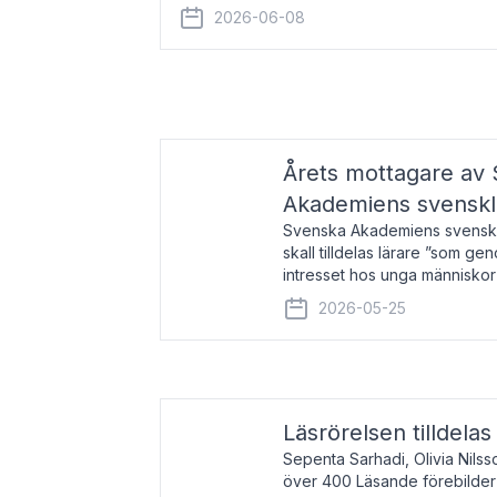
år 2000 på avhandlingen Författn
2026-06-08
Årets mottagare av
Akademiens svenskl
Svenska Akademiens svensklä
skall tilldelas lärare ”som ge
intresset hos unga människor
litteraturen”. Prisutdelning o
2026-05-25
äger rum under
Läsrörelsen tilldela
Sepenta Sarhadi, Olivia Nilss
över 400 Läsande förebilder