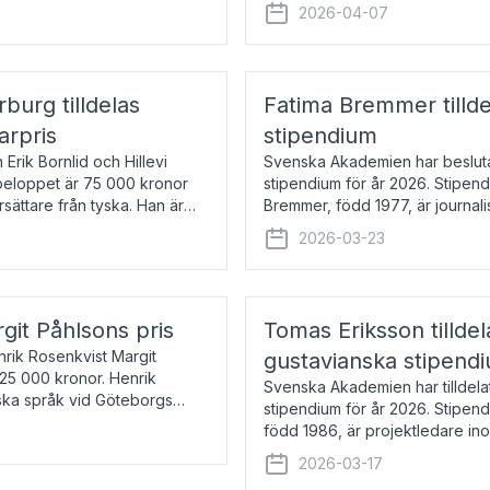
översätter huvudsakligen från sv
2026-04-07
rburg tilldelas
Fatima Bremmer tilld
arpris
stipendium
Erik Bornlid och Hillevi
Svenska Akademien har besluta
isbeloppet är 75 000 kronor
stipendium för år 2026. Stipend
rsättare från tyska. Han är
Bremmer, född 1977, är journalis
boken Ligan. Klarakvarterens b
2026-03-23
rgit Påhlsons pris
Tomas Eriksson tilld
nrik Rosenkvist Margit
gustavianska stipend
225 000 kronor. Henrik
Svenska Akademien har tilldela
iska språk vid Göteborgs
stipendium för år 2026. Stipend
n
född 1986, är projektledare in
utkom i fjol med boken Synda
2026-03-17