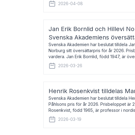
men var under många år bosat
2026-04-08
Jan Erik Bornlid och Hillevi No
Svenska Akademiens översätt
Svenska Akademien har beslutat tilldela Jan 
Norburg sitt översättarpris för år 2026. Pr
vardera. Jan Erik Bornlid, född 1947, är öve
främst känd för sina översät
2026-03-26
Henrik Rosenkvist tilldelas Ma
Svenska Akademien har beslutat tilldela He
Påhlsons pris för år 2026. Prisbeloppet är 
Rosenkvist, född 1965, är professor i nord
universitet. Han disputerade 2004 på avha
2026-03-19