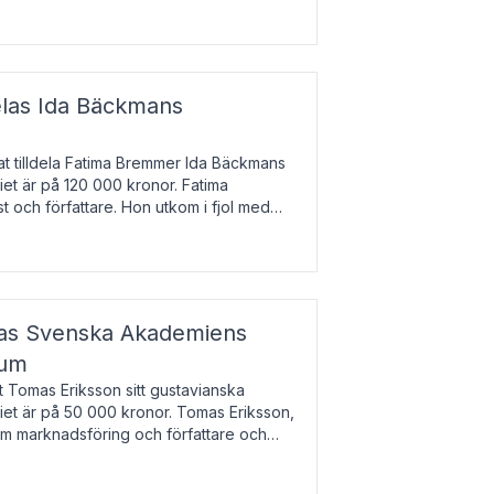
enska till tjeckiska
elas Ida Bäckmans
t tilldela Fatima Bremmer Ida Bäckmans
iet är på 120 000 kronor. Fatima
t och författare. Hon utkom i fjol med
lodsyst
elas Svenska Akademiens
ium
t Tomas Eriksson sitt gustavianska
iet är på 50 000 kronor. Tomas Eriksson,
om marknadsföring och författare och
bocken.