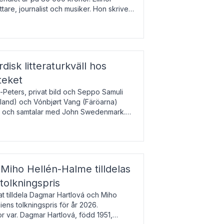
tare, journalist och musiker. Hon skriver
gbladet, Ups
rdisk litteraturkväll hos
teket
-Peters, privat bild och Seppo Samuli
Island) och Vónbjørt Vang (Färöarna)
rk och samtalar med John Swedenmark.
färöiska, isländska och svenska och talar
9
esi – o
Miho Hellén-Halme tilldelas
olkningspris
 tilldela Dagmar Hartlová och Miho
ns tolkningspris för år 2026.
 var. Dagmar Hartlová, född 1951,