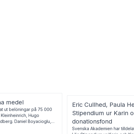
na medel
Eric Cullhed, Paula He
t ut belöningar på 75 000
Stipendium ur Karin 
f Kleinheinrich, Hugo
donationsfond
ndberg. Daniel Boyacioglu,
Svenska Akademien har tilldela