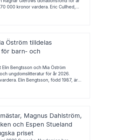
arl Ragnar Gierows donationsfond för år
70 000 kronor vardera. Eric Cullhed,
s
a Öström tilldelas
 för barn- och
t Elin Bengtsson och Mia Öström
 och ungdomslitteratur för år 2026.
vardera. Elin Bengtsson, född 1987, är
svetenskap.
gmästar, Magnus Dahlström,
kken och Espen Stueland
ugska priset