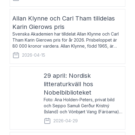
återkommande för Svenska Dagbladet, Ups
Allan Klynne och Carl Tham tilldelas
Karin Gierows pris
Svenska Akademien har tilldelat Allan Klynne och Carl
Tham Karin Gierows pris för år 2026. Prisbeloppet är
80 000 kronor vardera. Allan Klynne, född 1965, är
arkeolog, författare, översättare och fil.dr i antikens
2026-04-15
kultur och samhällsliv. Ut
29 april: Nordisk
litteraturkväll hos
Nobelbiblioteket
Foto: Ana Holden-Peters, privat bild
och Seppo Samuli Gerður Kristný
(Island) och Vónbjørt Vang (Färöarna)
läser ur sina verk och samtalar med
2026-04-29
John Swedenmark. De läser upp på
färöiska, isländska och svenska och