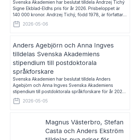
Svenska Akademien har beslutat tilldela Andrzej Tichý
Signe Ekblad-Eldhs pris för år 2026. Prisbeloppet är
140 000 kronor. Andrzej Tichý, född 1978, är författare
och kulturskribent. Han debuterade 2005 med den
2026-05-06
lovordade romanen Sex liter l
Anders Agebjörn och Anna Ingves
tilldelas Svenska Akademiens
stipendium till postdoktorala
språkforskare
Svenska Akademien har beslutat tilldela Anders
Agebjörn och Anna Ingves Svenska Akademiens
stipendium till postdoktorala språkforskare för år 2026.
Stipendiebeloppet är 75 000 kronor per mottagare.
2026-05-05
Anders Agebjörn, född 1984, är universitet
Magnus Västerbro, Stefan
Casta och Anders Ekström
tilldelas nya priser för