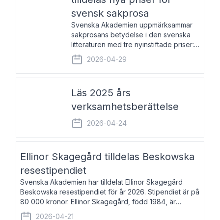
svensk sakprosa
Svenska Akademien uppmärksammar
sakprosans betydelse i den svenska
litteraturen med tre nyinstiftade priser:
Svenska Akademiens pris till
2026-04-29
framstående författare av svensk
sakprosa som i år går till Magnus
Västerbro, Svenska Akademiens pris
Läs 2025 års
verksamhetsberättelse
2026-04-24
Ellinor Skagegård tilldelas Beskowska
resestipendiet
Svenska Akademien har tilldelat Ellinor Skagegård
Beskowska resestipendiet för år 2026. Stipendiet är på
80 000 kronor. Ellinor Skagegård, född 1984, är
författare, journalist och musiker. Hon skriver
2026-04-21