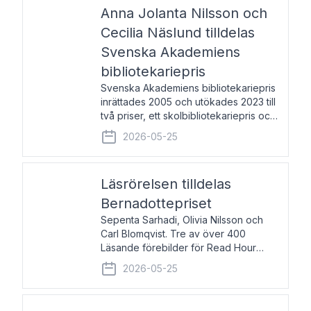
pristagarna äger rum under
Anna Jolanta Nilsson och
Cecilia Näslund tilldelas
Svenska Akademiens
bibliotekariepris
Svenska Akademiens bibliotekariepris
inrättades 2005 och utökades 2023 till
två priser, ett skolbibliotekariepris och
ett folkbibliotekariepris. Priserna skall
2026-05-25
tilldelas bibliotekarier vid svenska folk-
och skolbibliotek som gjort värdefull
Läsrörelsen tilldelas
Bernadottepriset
Sepenta Sarhadi, Olivia Nilsson och
Carl Blomqvist. Tre av över 400
Läsande förebilder för Read Hour
Sverige. Foto: Michael Wall. Den ideella
2026-05-25
föreningen Läsrörelsen tilldelas
Bernadottepriset 2026 för att den
under ett kvarts sekel gjort re