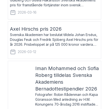
Gullberg och Gisela Håkansson Svenska Akademiens
pris för framstående förtjänster inom svensk
språkforskning och språkvård till minne av Carl Gabriel
2026-03-16
och Karin Forsberg för år 2026. Prissumma
Axel Hirschs pris 2026
Svenska Akademien har beslutat tilldela Johan Erséus,
Douglas Feuk och Fredrik Sjöberg Axel Hirschs pris för
år 2026. Prisbeloppet är på 125 000 kronor vardera.
Johan Erséus, född 1959, är fackboksförfattare och
2026-03-12
journalist med mångårigt för
Iman Mohammed och Sofia
Roberg tilldelas Svenska
Akademiens
Bernadottestipendier 2026
Fotografer: Robin Rådenman och Kajsa
Göransson Med anledning av H.M.
Konungens 70-årsdag 2016 instiftade