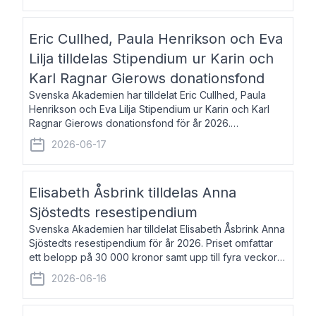
Eric Cullhed, Paula Henrikson och Eva
Lilja tilldelas Stipendium ur Karin och
Karl Ragnar Gierows donationsfond
Svenska Akademien har tilldelat Eric Cullhed, Paula
Henrikson och Eva Lilja Stipendium ur Karin och Karl
Ragnar Gierows donationsfond för år 2026.
Stipendiebeloppet är på 70 000 kronor vardera. Eric
2026-06-17
Cullhed, född 1985, är professor i grekis
Elisabeth Åsbrink tilldelas Anna
Sjöstedts resestipendium
Svenska Akademien har tilldelat Elisabeth Åsbrink Anna
Sjöstedts resestipendium för år 2026. Priset omfattar
ett belopp på 30 000 kronor samt upp till fyra veckors
fri vistelse i Akademiens lägenhet i Berlin. Elisabeth
2026-06-16
Åsbrink, född 1965 oc