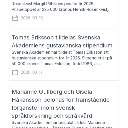
Rosenkvist Margit Påhlsons pris för år 2026.
Prisbeloppet är 225 000 kronor. Henrik Rosenkvist,
född 1965, är professor i nordiska språk vid Göteborgs
2026-03-19
universitet. Han disputerade 2004 på avhan
Tomas Eriksson tilldelas Svenska
Akademiens gustavianska stipendium
Svenska Akademien har tilldelat Tomas Eriksson sitt
gustavianska stipendium för år 2026. Stipendiet är på
50 000 kronor. Tomas Eriksson, född 1986, är
projektledare inom marknadsföring och författare och
2026-03-17
utkom i fjol med boken Syndabocken.
Marianne Gullberg och Gisela
Håkansson belönas för framstående
förtjänster inom svensk
språkforskning och språkvård
Svenska Akademien har beslutat tilldela Marianne