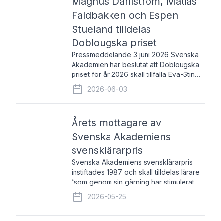
Magnus Dahlström, Matias
Faldbakken och Espen
Stueland tilldelas
Doblougska priset
Pressmeddelande 3 juni 2026 Svenska
Akademien har beslutat att Doblougska
priset för år 2026 skall tillfalla Eva-Stina
Byggmästar, Magnus Dahlström, Matias
2026-06-03
Faldbakken samt Espen Stueland.
Prisbeloppet är 200 000 svenska
kronor per mottagare
Årets mottagare av
Svenska Akademiens
svensklärarpris
Svenska Akademiens svensklärarpris
instiftades 1987 och skall tilldelas lärare
”som genom sin gärning har stimulerat
intresset hos unga människor för
2026-05-25
svenska språket och litteraturen”.
Prisutdelning och samtal med