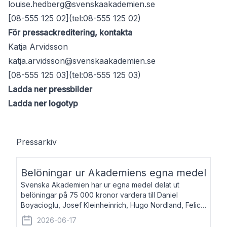
louise.hedberg@svenskaakademien.se
[08-555 125 02](tel:08-555 125 02)
För pressackreditering, kontakta
Katja Arvidsson
katja.arvidsson@svenskaakademien.se
[08-555 125 03](tel:08-555 125 03)
Ladda ner pressbilder
Ladda ner logotyp
Pressarkiv
Belöningar ur Akademiens egna medel
Svenska Akademien har ur egna medel delat ut
belöningar på 75 000 kronor vardera till Daniel
Boyacioglu, Josef Kleinheinrich, Hugo Nordland, Felicia
Stenroth och Svante Strandberg. Daniel Boyacioglu,
2026-06-17
född 1981, är poet och scenartist. Josef