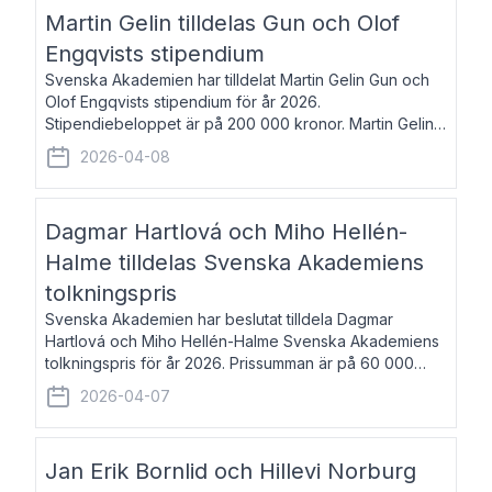
talar om språk och poesi – o
Martin Gelin tilldelas Gun och Olof
Engqvists stipendium
Svenska Akademien har tilldelat Martin Gelin Gun och
Olof Engqvists stipendium för år 2026.
Stipendiebeloppet är på 200 000 kronor. Martin Gelin,
född 1978, är journalist och författare. Han lever
2026-04-08
numera i Paris men var under många år bosat
Dagmar Hartlová och Miho Hellén-
Halme tilldelas Svenska Akademiens
tolkningspris
Svenska Akademien har beslutat tilldela Dagmar
Hartlová och Miho Hellén-Halme Svenska Akademiens
tolkningspris för år 2026. Prissumman är på 60 000
kronor var. Dagmar Hartlová, född 1951, översätter
2026-04-07
huvudsakligen från svenska till tjeckiska
Jan Erik Bornlid och Hillevi Norburg