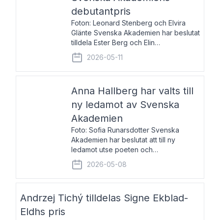
debutantpris
Foton: Leonard Stenberg och Elvira
Glänte Svenska Akademien har beslutat
tilldela Ester Berg och Elin
Michaelsdotter Svenska Akademiens
2026-05-11
debutantpris för år 2026. Priset är
nyinstiftat och syftar till att lyfta fram
intressanta och löftesrik
Anna Hallberg har valts till
ny ledamot av Svenska
Akademien
Foto: Sofia Runarsdotter Svenska
Akademien har beslutat att till ny
ledamot utse poeten och
litteraturkritikern Anna Hallberg. Hon
2026-05-08
efterträder poeten Tua Forsström på
stol 18 och kommer att ta sitt inträde vid
Akademiens högtidssammankomst
Andrzej Tichý tilldelas Signe Ekblad-
Eldhs pris