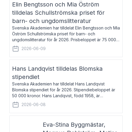
Elin Bengtsson och Mia Öström
tilldelas Schullströmska priset för
barn- och ungdomslitteratur
Svenska Akademien har tilldelat Elin Bengtsson och Mia
Öström Schullströmska priset för barn- och
ungdomslitteratur för år 2026. Prisbeloppet är 75 000
kronor vardera. Elin Bengtsson, född 1987, är författare
2026-06-09
och forskare i genusvetenskap.
Hans Landqvist tilldelas Blomska
stipendiet
Svenska Akademien har tilldelat Hans Landqvist
Blomska stipendiet för år 2026. Stipendiebeloppet är
50 000 kronor. Hans Landqvist, född 1958, är
professor i svenska vid Göteborgs universitet. Han
2026-06-08
disputerade år 2000 på avhandlingen Författn
Eva-Stina Byggmästar,