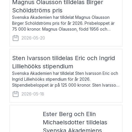
Magnus Olausson tilldelas Birger
Schöldströms pris
Svenska Akademien har tilldelat Magnus Olausson
Birger Schöldströms pris för år 2026. Prisbeloppet är
75 000 kronor. Magnus Olausson, född 1956 och
bosatt i Stockholm, är konstvetare, museiman och
2026-05-20
hovman. Han disputerade 1993 vid Uppsala un
Sten Ivarsson tilldelas Eric och Ingrid
Lilliehööks stipendium
Svenska Akademien har tilldelat Sten Ivarsson Eric och
Ingrid Lilliehööks stipendium för år 2026.
Stipendiebeloppet är på 125 000 kronor. Sten Ivarsson,
född 1979, är mediateksamordnare vid
2026-05-18
Söderslättsgymnasiet i Trelleborg. Här har han på
Ester Berg och Elin
Michaelsdotter tilldelas
Svenska Akademiens