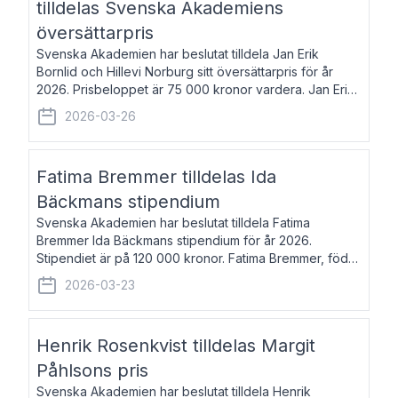
tilldelas Svenska Akademiens
översättarpris
Svenska Akademien har beslutat tilldela Jan Erik
Bornlid och Hillevi Norburg sitt översättarpris för år
2026. Prisbeloppet är 75 000 kronor vardera. Jan Erik
Bornlid, född 1947, är översättare från tyska. Han är
2026-03-26
främst känd för sina översät
Fatima Bremmer tilldelas Ida
Bäckmans stipendium
Svenska Akademien har beslutat tilldela Fatima
Bremmer Ida Bäckmans stipendium för år 2026.
Stipendiet är på 120 000 kronor. Fatima Bremmer, född
1977, är journalist och författare. Hon utkom i fjol med
2026-03-23
boken Ligan. Klarakvarterens blodsyst
Henrik Rosenkvist tilldelas Margit
Påhlsons pris
Svenska Akademien har beslutat tilldela Henrik