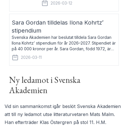
fem av de kungliga akademierna det så
2026-03-12
kallade Bernadotteprogrammet med
syfte att genom stipendier erbjuda stöd
och fortbildning till fo
Sara Gordan tilldelas Ilona Kohrtz’
stipendium
Svenska Akademien har beslutat tilldela Sara Gordan
Ilona Kohrtz’ stipendium för år 2026–2027. Stipendiet är
på 40 000 kronor per år. Sara Gordan, född 1972, är
författare och översättare. Hon debuterade 2006 med
2026-03-11
det prosalyriska verket En
Ny ledamot i Svenska
Akademien
Vid sin sammankomst igår beslöt Svenska Akademien
att till ny ledamot utse litteraturvetaren Mats Malm.
Han efterträder Klas Östergren på stol 11. H.M.