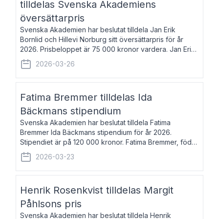
tilldelas Svenska Akademiens
översättarpris
Svenska Akademien har beslutat tilldela Jan Erik
Bornlid och Hillevi Norburg sitt översättarpris för år
2026. Prisbeloppet är 75 000 kronor vardera. Jan Erik
Bornlid, född 1947, är översättare från tyska. Han är
2026-03-26
främst känd för sina översät
Fatima Bremmer tilldelas Ida
Bäckmans stipendium
Svenska Akademien har beslutat tilldela Fatima
Bremmer Ida Bäckmans stipendium för år 2026.
Stipendiet är på 120 000 kronor. Fatima Bremmer, född
1977, är journalist och författare. Hon utkom i fjol med
2026-03-23
boken Ligan. Klarakvarterens blodsyst
Henrik Rosenkvist tilldelas Margit
Påhlsons pris
Svenska Akademien har beslutat tilldela Henrik