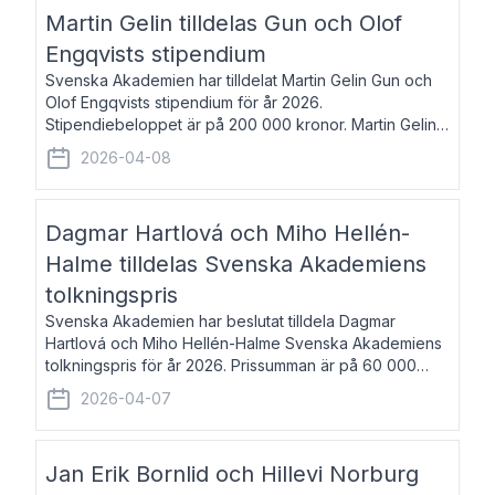
talar om språk och poesi – o
Martin Gelin tilldelas Gun och Olof
Engqvists stipendium
Svenska Akademien har tilldelat Martin Gelin Gun och
Olof Engqvists stipendium för år 2026.
Stipendiebeloppet är på 200 000 kronor. Martin Gelin,
född 1978, är journalist och författare. Han lever
2026-04-08
numera i Paris men var under många år bosat
Dagmar Hartlová och Miho Hellén-
Halme tilldelas Svenska Akademiens
tolkningspris
Svenska Akademien har beslutat tilldela Dagmar
Hartlová och Miho Hellén-Halme Svenska Akademiens
tolkningspris för år 2026. Prissumman är på 60 000
kronor var. Dagmar Hartlová, född 1951, översätter
2026-04-07
huvudsakligen från svenska till tjeckiska
Jan Erik Bornlid och Hillevi Norburg