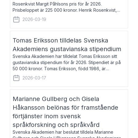
Rosenkvist Margit Påhlsons pris för år 2026.
Prisbeloppet är 225 000 kronor. Henrik Rosenkvist,
född 1965, är professor i nordiska språk vid Göteborgs
2026-03-19
universitet. Han disputerade 2004 på avhan
Tomas Eriksson tilldelas Svenska
Akademiens gustavianska stipendium
Svenska Akademien har tilldelat Tomas Eriksson sitt
gustavianska stipendium för år 2026. Stipendiet är på
50 000 kronor. Tomas Eriksson, född 1986, är
projektledare inom marknadsföring och författare och
2026-03-17
utkom i fjol med boken Syndabocken.
Marianne Gullberg och Gisela
Håkansson belönas för framstående
förtjänster inom svensk
språkforskning och språkvård
Svenska Akademien har beslutat tilldela Marianne