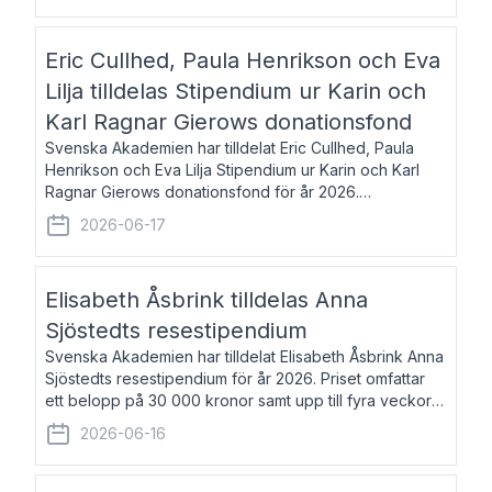
Eric Cullhed, Paula Henrikson och Eva
Lilja tilldelas Stipendium ur Karin och
Karl Ragnar Gierows donationsfond
Svenska Akademien har tilldelat Eric Cullhed, Paula
Henrikson och Eva Lilja Stipendium ur Karin och Karl
Ragnar Gierows donationsfond för år 2026.
Stipendiebeloppet är på 70 000 kronor vardera. Eric
2026-06-17
Cullhed, född 1985, är professor i grekis
Elisabeth Åsbrink tilldelas Anna
Sjöstedts resestipendium
Svenska Akademien har tilldelat Elisabeth Åsbrink Anna
Sjöstedts resestipendium för år 2026. Priset omfattar
ett belopp på 30 000 kronor samt upp till fyra veckors
fri vistelse i Akademiens lägenhet i Berlin. Elisabeth
2026-06-16
Åsbrink, född 1965 oc