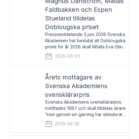
Magnus Dahlström, Matias
Faldbakken och Espen
Stueland tilldelas
Doblougska priset
Pressmeddelande 3 juni 2026 Svenska
Akademien har beslutat att Doblougska
priset för år 2026 skall tillfalla Eva-Stina
Byggmästar, Magnus Dahlström, Matias
2026-06-03
Faldbakken samt Espen Stueland.
Prisbeloppet är 200 000 svenska
kronor per mottagare
Årets mottagare av
Svenska Akademiens
svensklärarpris
Svenska Akademiens svensklärarpris
instiftades 1987 och skall tilldelas lärare
”som genom sin gärning har stimulerat
intresset hos unga människor för
2026-05-25
svenska språket och litteraturen”.
Prisutdelning och samtal med