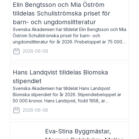
Elin Bengtsson och Mia Öström
tilldelas Schullströmska priset för
barn- och ungdomslitteratur
Svenska Akademien har tilldelat Elin Bengtsson och Mia
Öström Schullströmska priset för barn- och
ungdomslitteratur för år 2026. Prisbeloppet är 75 000
kronor vardera. Elin Bengtsson, född 1987, är författare
2026-06-09
och forskare i genusvetenskap.
Hans Landqvist tilldelas Blomska
stipendiet
Svenska Akademien har tilldelat Hans Landqvist
Blomska stipendiet för år 2026. Stipendiebeloppet är
50 000 kronor. Hans Landqvist, född 1958, är
professor i svenska vid Göteborgs universitet. Han
2026-06-08
disputerade år 2000 på avhandlingen Författn
Eva-Stina Byggmästar,