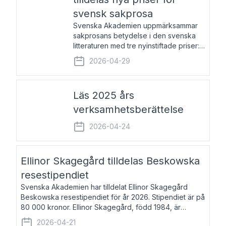
svensk sakprosa
Svenska Akademien uppmärksammar
sakprosans betydelse i den svenska
litteraturen med tre nyinstiftade priser:
Svenska Akademiens pris till
2026-04-29
framstående författare av svensk
sakprosa som i år går till Magnus
Västerbro, Svenska Akademiens pris
Läs 2025 års
verksamhetsberättelse
2026-04-24
Ellinor Skagegård tilldelas Beskowska
resestipendiet
Svenska Akademien har tilldelat Ellinor Skagegård
Beskowska resestipendiet för år 2026. Stipendiet är på
80 000 kronor. Ellinor Skagegård, född 1984, är
författare, journalist och musiker. Hon skriver
2026-04-21