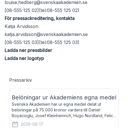
louise.hedberg@svenskaakademien.se
[08-555 125 02](tel:08-555 125 02)
För pressackreditering, kontakta
Katja Arvidsson
katja.arvidsson@svenskaakademien.se
[08-555 125 03](tel:08-555 125 03)
Ladda ner pressbilder
Ladda ner logotyp
Pressarkiv
Belöningar ur Akademiens egna medel
Svenska Akademien har ur egna medel delat ut
belöningar på 75 000 kronor vardera till Daniel
Boyacioglu, Josef Kleinheinrich, Hugo Nordland, Felicia
Stenroth och Svante Strandberg. Daniel Boyacioglu,
2026-06-17
född 1981, är poet och scenartist. Josef