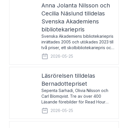
pristagarna äger rum under
Anna Jolanta Nilsson och
Cecilia Näslund tilldelas
Svenska Akademiens
bibliotekariepris
Svenska Akademiens bibliotekariepris
inrättades 2005 och utökades 2023 till
två priser, ett skolbibliotekariepris och
ett folkbibliotekariepris. Priserna skall
2026-05-25
tilldelas bibliotekarier vid svenska folk-
och skolbibliotek som gjort värdefull
Läsrörelsen tilldelas
Bernadottepriset
Sepenta Sarhadi, Olivia Nilsson och
Carl Blomqvist. Tre av över 400
Läsande förebilder för Read Hour
Sverige. Foto: Michael Wall. Den ideella
2026-05-25
föreningen Läsrörelsen tilldelas
Bernadottepriset 2026 för att den
under ett kvarts sekel gjort re