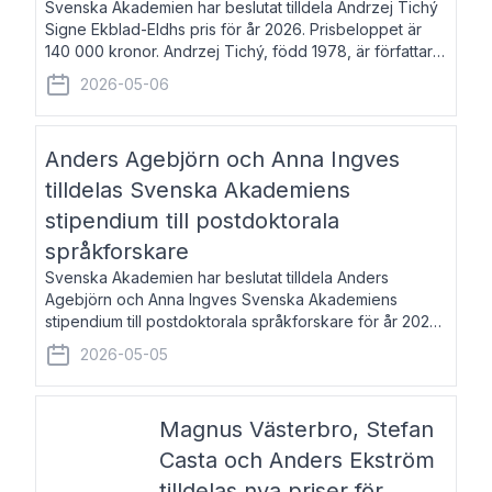
Svenska Akademien har beslutat tilldela Andrzej Tichý
Signe Ekblad-Eldhs pris för år 2026. Prisbeloppet är
140 000 kronor. Andrzej Tichý, född 1978, är författare
och kulturskribent. Han debuterade 2005 med den
2026-05-06
lovordade romanen Sex liter l
Anders Agebjörn och Anna Ingves
tilldelas Svenska Akademiens
stipendium till postdoktorala
språkforskare
Svenska Akademien har beslutat tilldela Anders
Agebjörn och Anna Ingves Svenska Akademiens
stipendium till postdoktorala språkforskare för år 2026.
Stipendiebeloppet är 75 000 kronor per mottagare.
2026-05-05
Anders Agebjörn, född 1984, är universitet
Magnus Västerbro, Stefan
Casta och Anders Ekström
tilldelas nya priser för