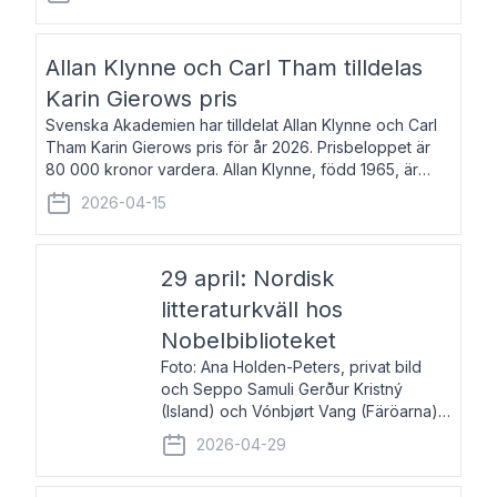
återkommande för Svenska Dagbladet, Ups
Allan Klynne och Carl Tham tilldelas
Karin Gierows pris
Svenska Akademien har tilldelat Allan Klynne och Carl
Tham Karin Gierows pris för år 2026. Prisbeloppet är
80 000 kronor vardera. Allan Klynne, född 1965, är
arkeolog, författare, översättare och fil.dr i antikens
2026-04-15
kultur och samhällsliv. Ut
29 april: Nordisk
litteraturkväll hos
Nobelbiblioteket
Foto: Ana Holden-Peters, privat bild
och Seppo Samuli Gerður Kristný
(Island) och Vónbjørt Vang (Färöarna)
läser ur sina verk och samtalar med
2026-04-29
John Swedenmark. De läser upp på
färöiska, isländska och svenska och