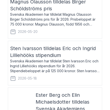
Magnus Olausson tilldelas Birger
Schöldströms pris
Svenska Akademien har tilldelat Magnus Olausson
Birger Schöldströms pris för år 2026. Prisbeloppet är
75 000 kronor. Magnus Olausson, född 1956 och
bosatt i Stockholm, är konstvetare, museiman och
2026-05-20
hovman. Han disputerade 1993 vid Uppsala un
Sten Ivarsson tilldelas Eric och Ingrid
Lilliehööks stipendium
Svenska Akademien har tilldelat Sten Ivarsson Eric och
Ingrid Lilliehööks stipendium för år 2026.
Stipendiebeloppet är på 125 000 kronor. Sten Ivarsson,
född 1979, är mediateksamordnare vid
2026-05-18
Söderslättsgymnasiet i Trelleborg. Här har han på
Ester Berg och Elin
Michaelsdotter tilldelas
Svenska Akademiens