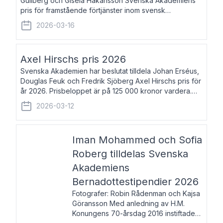
Gullberg och Gisela Håkansson Svenska Akademiens
pris för framstående förtjänster inom svensk
språkforskning och språkvård till minne av Carl Gabriel
2026-03-16
och Karin Forsberg för år 2026. Prissumma
Axel Hirschs pris 2026
Svenska Akademien har beslutat tilldela Johan Erséus,
Douglas Feuk och Fredrik Sjöberg Axel Hirschs pris för
år 2026. Prisbeloppet är på 125 000 kronor vardera.
Johan Erséus, född 1959, är fackboksförfattare och
2026-03-12
journalist med mångårigt för
Iman Mohammed och Sofia
Roberg tilldelas Svenska
Akademiens
Bernadottestipendier 2026
Fotografer: Robin Rådenman och Kajsa
Göransson Med anledning av H.M.
Konungens 70-årsdag 2016 instiftade