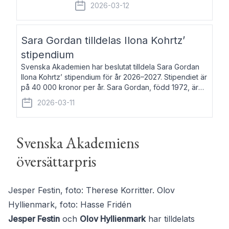
fem av de kungliga akademierna det så
2026-03-12
kallade Bernadotteprogrammet med
syfte att genom stipendier erbjuda stöd
och fortbildning till fo
Sara Gordan tilldelas Ilona Kohrtz’
stipendium
Svenska Akademien har beslutat tilldela Sara Gordan
Ilona Kohrtz’ stipendium för år 2026–2027. Stipendiet är
på 40 000 kronor per år. Sara Gordan, född 1972, är
författare och översättare. Hon debuterade 2006 med
2026-03-11
det prosalyriska verket En
Svenska Akademiens
översättarpris
Jesper Festin, foto: Therese Korritter. Olov
Hyllienmark, foto: Hasse Fridén
Jesper Festin
och
Olov Hyllienmark
har tilldelats