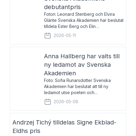
debutantpris
Foton: Leonard Stenberg och Elvira
Glänte Svenska Akademien har beslutat
tilldela Ester Berg och Elin
Michaelsdotter Svenska Akademiens
2026-05-11
debutantpris för år 2026. Priset är
nyinstiftat och syftar till att lyfta fram
intressanta och löftesrik
Anna Hallberg har valts till
ny ledamot av Svenska
Akademien
Foto: Sofia Runarsdotter Svenska
Akademien har beslutat att till ny
ledamot utse poeten och
litteraturkritikern Anna Hallberg. Hon
2026-05-08
efterträder poeten Tua Forsström på
stol 18 och kommer att ta sitt inträde vid
Akademiens högtidssammankomst
Andrzej Tichý tilldelas Signe Ekblad-
Eldhs pris