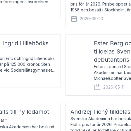
la föreningen Läsrörelsen
pris för år 2026. Prisbeloppet
6 för att den under ett kvarts
1956 och bosatt i Stockholm, 
Han disputerade 1993 vid Upps
2026-05-20
 Ingrid Lilliehööks
Ester Berg oc
tilldelas Sv
n Eric och Ingrid Lilliehööks
debutantpris
är på 125 000 kronor. Sten
Foton: Leonard Ste
e vid Söderslättsgymnasiet i
Akademien har beslu
Michaelsdotter Sve
2026. Priset är nyinst
2026-05-11
intressanta och löft
lts till ny ledamot
Andrzej Tichý tilldela
Svenska Akademien har beslutat
ien
Eldhs pris för år 2026. Prisbel
enska Akademien har beslutat
född 1978, är författare och k