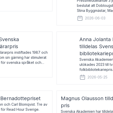
Pressmeddelande 3 j
beslutat att Doblougska
Stina Byggmästar, Ma
Espen Stueland. Pris
2026-06-03
mottagare
 Svenska
Anna Jolanta 
ärarpris
tilldelas Sve
rarpris instiftades 1987 och
bibliotekariep
nom sin gärning har stimulerat
Svenska Akademiens 
 för svenska språket och
utökades 2023 till tv
ch samtal med pristagarna
folkbibliotekariepris.
svenska folk- och sk
2026-05-25
s Bernadottepriset
Magnus Olausson till
on och Carl Blomqvist. Tre av
pris
 för Read Hour Sverige.
Svenska Akademien har tilldel