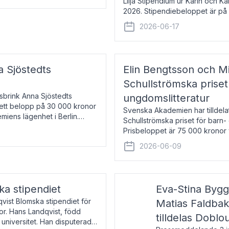
Lilja Stipendium ur Karin och K
2026. Stipendiebeloppet är på 
född 1985, är professor i greki
2026-06-17
a Sjöstedts
Elin Bengtsson och Mi
Schullströmska priset
Åsbrink Anna Sjöstedts
ungdomslitteratur
r ett belopp på 30 000 kronor
Svenska Akademien har tilldela
emiens lägenhet i Berlin.
Schullströmska priset för barn-
Prisbeloppet är 75 000 kronor 
författare och forskare i genu
2026-06-09
ka stipendiet
Eva-Stina Byg
vist Blomska stipendiet för
Matias Faldba
or. Hans Landqvist, född
tilldelas Doblo
 universitet. Han disputerade