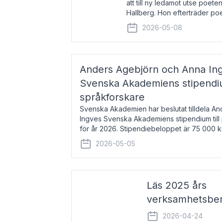
att till ny ledamot utse poeten
Hallberg. Hon efterträder po
och kommer att ta sitt inträd
2026-05-08
högtidssammankomst
Anders Agebjörn och Anna Ingv
Svenska Akademiens stipendium
språkforskare
Svenska Akademien har beslutat tilldela A
Ingves Svenska Akademiens stipendium till
för år 2026. Stipendiebeloppet är 75 000 
Agebjörn, född 1984, är universitet
2026-05-05
Läs 2025 års
verksamhetsber
2026-04-24