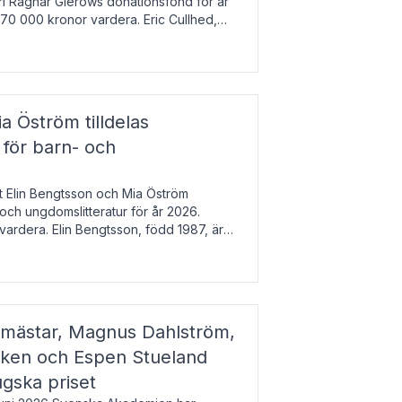
arl Ragnar Gierows donationsfond för år
70 000 kronor vardera. Eric Cullhed,
s
a Öström tilldelas
 för barn- och
t Elin Bengtsson och Mia Öström
 och ungdomslitteratur för år 2026.
vardera. Elin Bengtsson, född 1987, är
svetenskap.
gmästar, Magnus Dahlström,
kken och Espen Stueland
ugska priset