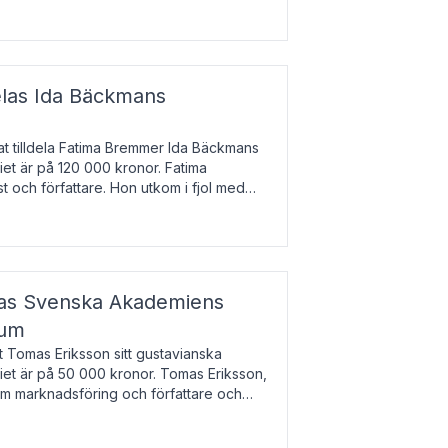
enska till tjeckiska
elas Ida Bäckmans
t tilldela Fatima Bremmer Ida Bäckmans
iet är på 120 000 kronor. Fatima
t och författare. Hon utkom i fjol med
lodsyst
elas Svenska Akademiens
ium
t Tomas Eriksson sitt gustavianska
iet är på 50 000 kronor. Tomas Eriksson,
om marknadsföring och författare och
bocken.