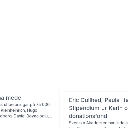
na medel
Eric Cullhed, Paula He
t ut belöningar på 75 000
Stipendium ur Karin 
f Kleinheinrich, Hugo
donationsfond
ndberg. Daniel Boyacioglu,
Svenska Akademien har tilldela