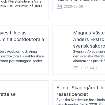
 och litteraturkritikern Anna
den lovordade romanen Sex lite
eten Tua Forsström på stol 18
2026-05-06
e vid Akademiens
es tilldelas
Magnus Väster
 till postdoktorala
Anders Ekström
svensk sakpr
nders Agebjörn och Anna
Svenska Akademien 
 postdoktorala språkforskare
den svenska litterat
kronor per mottagare. Anders
Akademiens pris till
sakprosa som i år gå
2026-04-29
Akademiens pris
Ellinor Skagegård til
ättelse
resestipendiet
Svenska Akademien har tilldel
resestipendiet för år 2026. Stip