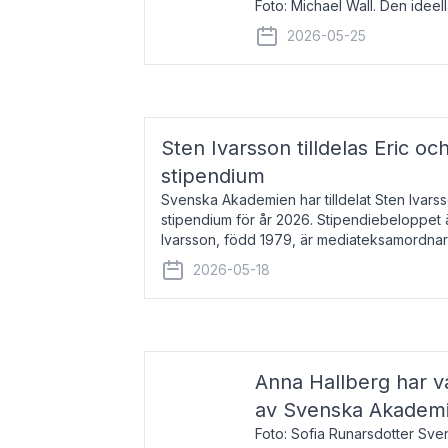
Foto: Michael Wall. Den ideel
tilldelas Bernadottepriset 202
2026-05-25
sekel gjort re
Sten Ivarsson tilldelas Eric och
stipendium
Svenska Akademien har tilldelat Sten Ivarsso
stipendium för år 2026. Stipendiebeloppet 
Ivarsson, född 1979, är mediateksamordnar
Trelleborg. Här har han på
2026-05-18
Anna Hallberg har va
av Svenska Akadem
Foto: Sofia Runarsdotter Sv