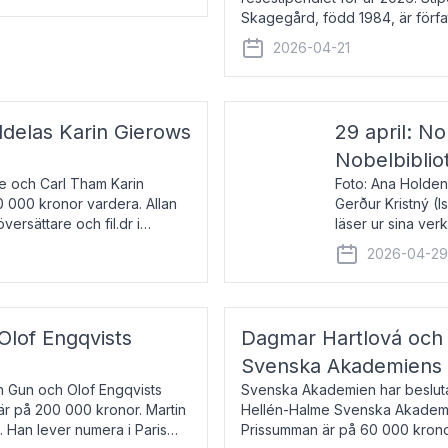
Skagegård, född 1984, är förfat
återkommande för Svenska Da
2026-04-21
ldelas Karin Gierows
29 april: No
Nobelbiblio
ne och Carl Tham Karin
Foto: Ana Holden
0 000 kronor vardera. Allan
Gerður Kristný (
versättare och fil.dr i
läser ur sina ve
De läser upp på 
2026-04-2
om språk och po
 Olof Engqvists
Dagmar Hartlová och 
Svenska Akademiens t
in Gun och Olof Engqvists
Svenska Akademien har beslutat
är på 200 000 kronor. Martin
Hellén-Halme Svenska Akademie
e. Han lever numera i Paris
Prissumman är på 60 000 kronor