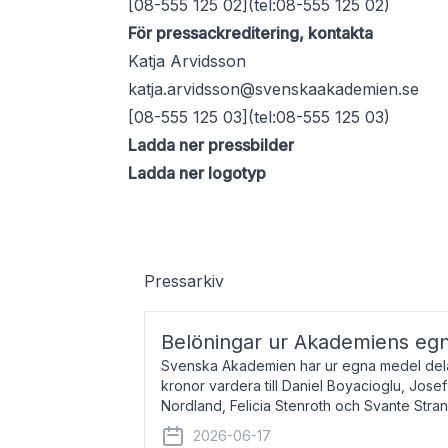
[08-555 125 02](tel:08-555 125 02)
För pressackreditering, kontakta
Katja Arvidsson
katja.arvidsson@svenskaakademien.se
[08-555 125 03](tel:08-555 125 03)
Ladda ner pressbilder
Ladda ner logotyp
Pressarkiv
Belöningar ur Akademiens eg
Svenska Akademien har ur egna medel dela
kronor vardera till Daniel Boyacioglu, Jose
Nordland, Felicia Stenroth och Svante Stra
född 1981, är poet och scenartist. Josef
2026-06-17