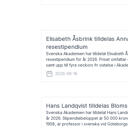
Elisabeth Åsbrink tilldelas Ann
resestipendium
Svenska Akademien har tilldelat Elisabeth 
resestipendium för år 2026. Priset omfatta
samt upp till fyra veckors fri vistelse i Akad
Elisabeth Åsbrink, född 1965 oc
2026-06-16
Hans Landqvist tilldelas Bloms
Svenska Akademien har tilldelat Hans Landq
år 2026. Stipendiebeloppet är 50 000 kron
1958, är professor i svenska vid Göteborgs