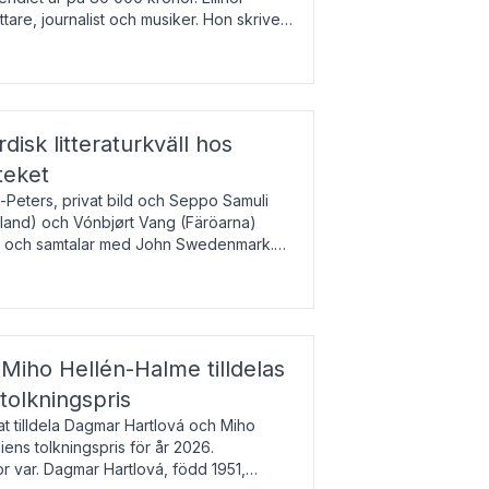
tare, journalist och musiker. Hon skriver
gbladet, Ups
rdisk litteraturkväll hos
teket
-Peters, privat bild och Seppo Samuli
Island) och Vónbjørt Vang (Färöarna)
rk och samtalar med John Swedenmark.
färöiska, isländska och svenska och talar
9
esi – o
Miho Hellén-Halme tilldelas
olkningspris
 tilldela Dagmar Hartlová och Miho
ns tolkningspris för år 2026.
 var. Dagmar Hartlová, född 1951,