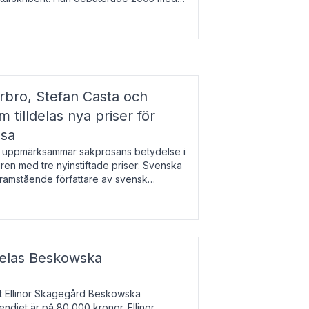
r l
bro, Stefan Casta och
 tilldelas nya priser för
osa
uppmärksammar sakprosans betydelse i
uren med tre nyinstiftade priser: Svenska
 framstående författare av svensk
r till Magnus Västerbro, Svenska
ldelas Beskowska
at Ellinor Skagegård Beskowska
endiet är på 80 000 kronor. Ellinor