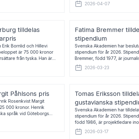
översätter huvudsakligen från sv
2026-04-07
rburg tilldelas
Fatima Bremmer tilld
arpris
stipendium
Erik Bornlid och Hillevi
Svenska Akademien har besluta
isbeloppet är 75 000 kronor
stipendium för år 2026. Stipend
rsättare från tyska. Han är
Bremmer, född 1977, är journalis
boken Ligan. Klarakvarterens b
2026-03-23
rgit Påhlsons pris
Tomas Eriksson tilld
nrik Rosenkvist Margit
gustavianska stipend
225 000 kronor. Henrik
Svenska Akademien har tilldela
iska språk vid Göteborgs
stipendium för år 2026. Stipend
n
född 1986, är projektledare in
utkom i fjol med boken Synda
2026-03-17