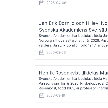
men var under många år bosat
2026-04-08
Jan Erik Bornlid och Hillevi No
Svenska Akademiens översätt
Svenska Akademien har beslutat tilldela Jan 
Norburg sitt översättarpris för år 2026. Pr
vardera. Jan Erik Bornlid, född 1947, är öve
främst känd för sina översät
2026-03-26
Henrik Rosenkvist tilldelas Ma
Svenska Akademien har beslutat tilldela He
Påhlsons pris för år 2026. Prisbeloppet är 
Rosenkvist, född 1965, är professor i nord
universitet. Han disputerade 2004 på avha
2026-03-19