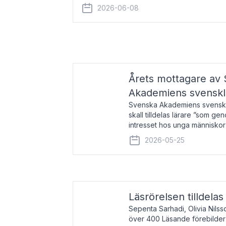
år 2000 på avhandlingen Författn
2026-06-08
Årets mottagare av
Akademiens svenskl
Svenska Akademiens svensklä
skall tilldelas lärare ”som ge
intresset hos unga människor
litteraturen”. Prisutdelning o
2026-05-25
äger rum under
Läsrörelsen tilldela
Sepenta Sarhadi, Olivia Nilss
över 400 Läsande förebilder