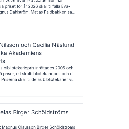
uni 2026 Svenska Akademien har
 priset för år 2026 skall tillfalla Eva-
gnus Dahlström, Matias Faldbakken samt
beloppet är 200 000 svenska kronor per
Nilsson och Cecilia Näslund
nska Akademiens
ris
bibliotekariepris inrättades 2005 och
å priser, ett skolbibliotekariepris och ett
 Priserna skall tilldelas bibliotekarier vid
olbibliotek som gjort värdefull
delas Birger Schöldströms
at Magnus Olausson Birger Schöldströms