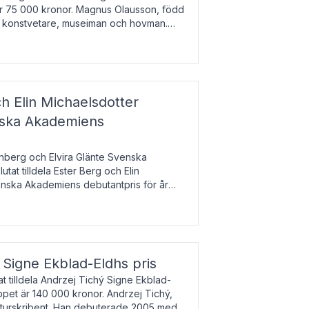
 är 75 000 kronor. Magnus Olausson, född
är konstvetare, museiman och hovman.
ala un
h Elin Michaelsdotter
enska Akademiens
nberg och Elvira Glänte Svenska
tat tilldela Ester Berg och Elin
nska Akademiens debutantpris för år
iftat och syftar till att lyfta fram
esrik
s Signe Ekblad-Eldhs pris
 tilldela Andrzej Tichý Signe Ekblad-
oppet är 140 000 kronor. Andrzej Tichý,
ulturskribent. Han debuterade 2005 med