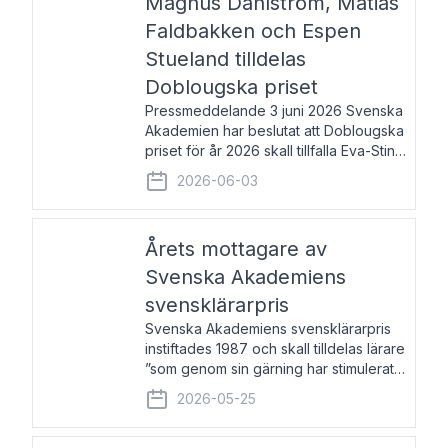
Magnus Dahlström, Matias
Faldbakken och Espen
Stueland tilldelas
Doblougska priset
Pressmeddelande 3 juni 2026 Svenska
Akademien har beslutat att Doblougska
priset för år 2026 skall tillfalla Eva-Stina
Byggmästar, Magnus Dahlström, Matias
2026-06-03
Faldbakken samt Espen Stueland.
Prisbeloppet är 200 000 svenska
kronor per mottagare
Årets mottagare av
Svenska Akademiens
svensklärarpris
Svenska Akademiens svensklärarpris
instiftades 1987 och skall tilldelas lärare
”som genom sin gärning har stimulerat
intresset hos unga människor för
2026-05-25
svenska språket och litteraturen”.
Prisutdelning och samtal med