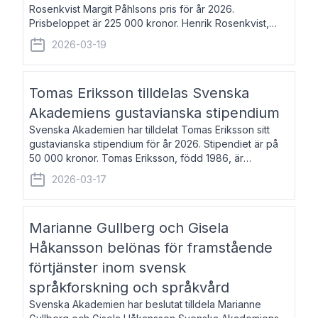
Rosenkvist Margit Påhlsons pris för år 2026.
Prisbeloppet är 225 000 kronor. Henrik Rosenkvist,
född 1965, är professor i nordiska språk vid Göteborgs
2026-03-19
universitet. Han disputerade 2004 på avhan
Tomas Eriksson tilldelas Svenska
Akademiens gustavianska stipendium
Svenska Akademien har tilldelat Tomas Eriksson sitt
gustavianska stipendium för år 2026. Stipendiet är på
50 000 kronor. Tomas Eriksson, född 1986, är
projektledare inom marknadsföring och författare och
2026-03-17
utkom i fjol med boken Syndabocken.
Marianne Gullberg och Gisela
Håkansson belönas för framstående
förtjänster inom svensk
språkforskning och språkvård
Svenska Akademien har beslutat tilldela Marianne