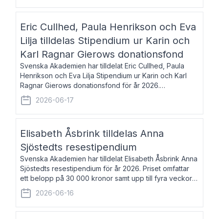
Eric Cullhed, Paula Henrikson och Eva
Lilja tilldelas Stipendium ur Karin och
Karl Ragnar Gierows donationsfond
Svenska Akademien har tilldelat Eric Cullhed, Paula
Henrikson och Eva Lilja Stipendium ur Karin och Karl
Ragnar Gierows donationsfond för år 2026.
Stipendiebeloppet är på 70 000 kronor vardera. Eric
2026-06-17
Cullhed, född 1985, är professor i grekis
Elisabeth Åsbrink tilldelas Anna
Sjöstedts resestipendium
Svenska Akademien har tilldelat Elisabeth Åsbrink Anna
Sjöstedts resestipendium för år 2026. Priset omfattar
ett belopp på 30 000 kronor samt upp till fyra veckors
fri vistelse i Akademiens lägenhet i Berlin. Elisabeth
2026-06-16
Åsbrink, född 1965 oc