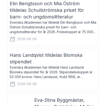
Elin Bengtsson och Mia Öström
tilldelas Schullströmska priset för
barn- och ungdomslitteratur
Svenska Akademien har tilldelat Elin Bengtsson och Mia
Öström Schullströmska priset för barn- och
ungdomslitteratur för år 2026. Prisbeloppet är 75 000
kronor vardera. Elin Bengtsson, född 1987, är författare
2026-06-09
och forskare i genusvetenskap.
Hans Landqvist tilldelas Blomska
stipendiet
Svenska Akademien har tilldelat Hans Landqvist
Blomska stipendiet för år 2026. Stipendiebeloppet är
50 000 kronor. Hans Landqvist, född 1958, är
professor i svenska vid Göteborgs universitet. Han
2026-06-08
disputerade år 2000 på avhandlingen Författn
Eva-Stina Byggmästar,