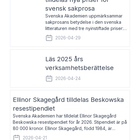
svensk sakprosa
Svenska Akademien uppmärksammar
sakprosans betydelse i den svenska
litteraturen med tre nyinstiftade priser:
Svenska Akademiens pris till
2026-04-29
framstående författare av svensk
sakprosa som i år går till Magnus
Västerbro, Svenska Akademiens pris
Läs 2025 års
verksamhetsberättelse
2026-04-24
Ellinor Skagegård tilldelas Beskowska
resestipendiet
Svenska Akademien har tilldelat Ellinor Skagegård
Beskowska resestipendiet för år 2026. Stipendiet är på
80 000 kronor. Ellinor Skagegård, född 1984, är
författare, journalist och musiker. Hon skriver
2026-04-21