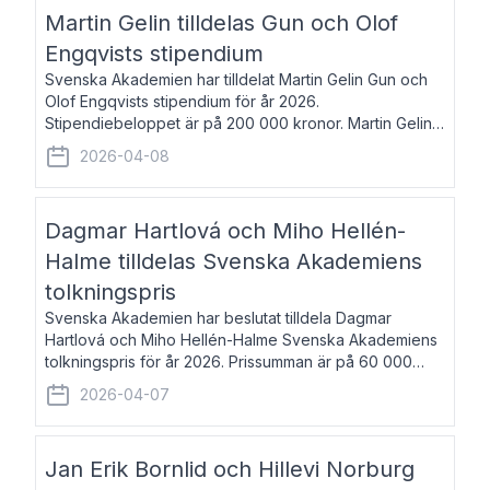
talar om språk och poesi – o
Martin Gelin tilldelas Gun och Olof
Engqvists stipendium
Svenska Akademien har tilldelat Martin Gelin Gun och
Olof Engqvists stipendium för år 2026.
Stipendiebeloppet är på 200 000 kronor. Martin Gelin,
född 1978, är journalist och författare. Han lever
2026-04-08
numera i Paris men var under många år bosat
Dagmar Hartlová och Miho Hellén-
Halme tilldelas Svenska Akademiens
tolkningspris
Svenska Akademien har beslutat tilldela Dagmar
Hartlová och Miho Hellén-Halme Svenska Akademiens
tolkningspris för år 2026. Prissumman är på 60 000
kronor var. Dagmar Hartlová, född 1951, översätter
2026-04-07
huvudsakligen från svenska till tjeckiska
Jan Erik Bornlid och Hillevi Norburg