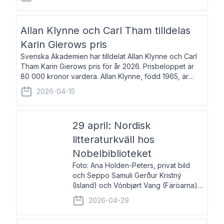
återkommande för Svenska Dagbladet, Ups
Allan Klynne och Carl Tham tilldelas
Karin Gierows pris
Svenska Akademien har tilldelat Allan Klynne och Carl
Tham Karin Gierows pris för år 2026. Prisbeloppet är
80 000 kronor vardera. Allan Klynne, född 1965, är
arkeolog, författare, översättare och fil.dr i antikens
2026-04-15
kultur och samhällsliv. Ut
29 april: Nordisk
litteraturkväll hos
Nobelbiblioteket
Foto: Ana Holden-Peters, privat bild
och Seppo Samuli Gerður Kristný
(Island) och Vónbjørt Vang (Färöarna)
läser ur sina verk och samtalar med
2026-04-29
John Swedenmark. De läser upp på
färöiska, isländska och svenska och