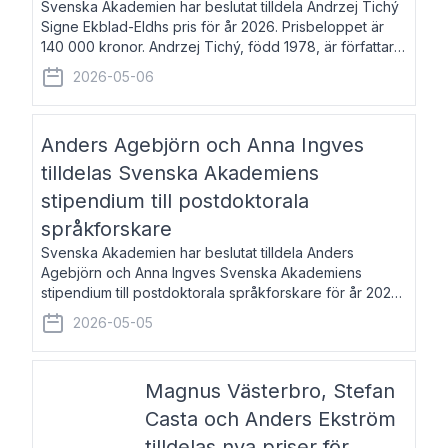
Svenska Akademien har beslutat tilldela Andrzej Tichý
Signe Ekblad-Eldhs pris för år 2026. Prisbeloppet är
140 000 kronor. Andrzej Tichý, född 1978, är författare
och kulturskribent. Han debuterade 2005 med den
2026-05-06
lovordade romanen Sex liter l
Anders Agebjörn och Anna Ingves
tilldelas Svenska Akademiens
stipendium till postdoktorala
språkforskare
Svenska Akademien har beslutat tilldela Anders
Agebjörn och Anna Ingves Svenska Akademiens
stipendium till postdoktorala språkforskare för år 2026.
Stipendiebeloppet är 75 000 kronor per mottagare.
2026-05-05
Anders Agebjörn, född 1984, är universitet
Magnus Västerbro, Stefan
Casta och Anders Ekström
tilldelas nya priser för