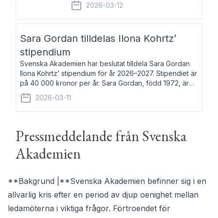
fem av de kungliga akademierna det så
2026-03-12
kallade Bernadotteprogrammet med
syfte att genom stipendier erbjuda stöd
och fortbildning till fo
Sara Gordan tilldelas Ilona Kohrtz’
stipendium
Svenska Akademien har beslutat tilldela Sara Gordan
Ilona Kohrtz’ stipendium för år 2026–2027. Stipendiet är
på 40 000 kronor per år. Sara Gordan, född 1972, är
författare och översättare. Hon debuterade 2006 med
2026-03-11
det prosalyriska verket En
Pressmeddelande från Svenska
Akademien
**Bakgrund |**Svenska Akademien befinner sig i en
allvarlig kris efter en period av djup oenighet mellan
ledamöterna i viktiga frågor. Förtroendet för