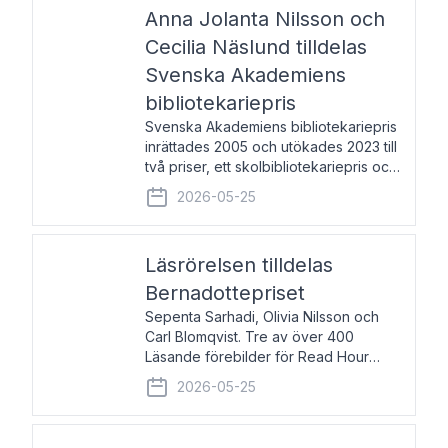
pristagarna äger rum under
Anna Jolanta Nilsson och
Cecilia Näslund tilldelas
Svenska Akademiens
bibliotekariepris
Svenska Akademiens bibliotekariepris
inrättades 2005 och utökades 2023 till
två priser, ett skolbibliotekariepris och
ett folkbibliotekariepris. Priserna skall
2026-05-25
tilldelas bibliotekarier vid svenska folk-
och skolbibliotek som gjort värdefull
Läsrörelsen tilldelas
Bernadottepriset
Sepenta Sarhadi, Olivia Nilsson och
Carl Blomqvist. Tre av över 400
Läsande förebilder för Read Hour
Sverige. Foto: Michael Wall. Den ideella
2026-05-25
föreningen Läsrörelsen tilldelas
Bernadottepriset 2026 för att den
under ett kvarts sekel gjort re