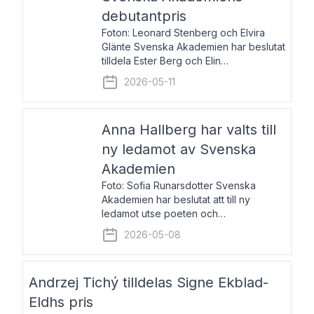
debutantpris
Foton: Leonard Stenberg och Elvira
Glänte Svenska Akademien har beslutat
tilldela Ester Berg och Elin
Michaelsdotter Svenska Akademiens
2026-05-11
debutantpris för år 2026. Priset är
nyinstiftat och syftar till att lyfta fram
intressanta och löftesrik
Anna Hallberg har valts till
ny ledamot av Svenska
Akademien
Foto: Sofia Runarsdotter Svenska
Akademien har beslutat att till ny
ledamot utse poeten och
litteraturkritikern Anna Hallberg. Hon
2026-05-08
efterträder poeten Tua Forsström på
stol 18 och kommer att ta sitt inträde vid
Akademiens högtidssammankomst
Andrzej Tichý tilldelas Signe Ekblad-
Eldhs pris