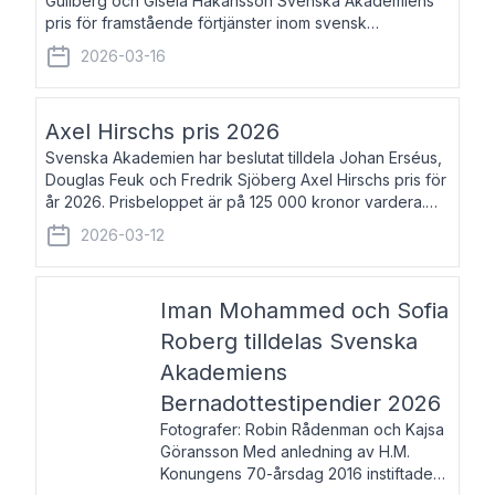
Gullberg och Gisela Håkansson Svenska Akademiens
pris för framstående förtjänster inom svensk
språkforskning och språkvård till minne av Carl Gabriel
2026-03-16
och Karin Forsberg för år 2026. Prissumma
Axel Hirschs pris 2026
Svenska Akademien har beslutat tilldela Johan Erséus,
Douglas Feuk och Fredrik Sjöberg Axel Hirschs pris för
år 2026. Prisbeloppet är på 125 000 kronor vardera.
Johan Erséus, född 1959, är fackboksförfattare och
2026-03-12
journalist med mångårigt för
Iman Mohammed och Sofia
Roberg tilldelas Svenska
Akademiens
Bernadottestipendier 2026
Fotografer: Robin Rådenman och Kajsa
Göransson Med anledning av H.M.
Konungens 70-årsdag 2016 instiftade