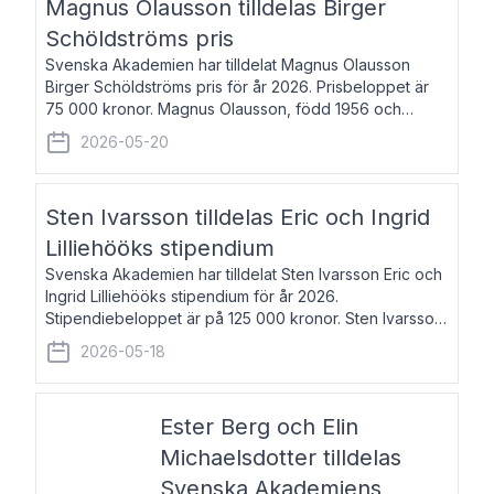
Magnus Olausson tilldelas Birger
Schöldströms pris
Svenska Akademien har tilldelat Magnus Olausson
Birger Schöldströms pris för år 2026. Prisbeloppet är
75 000 kronor. Magnus Olausson, född 1956 och
bosatt i Stockholm, är konstvetare, museiman och
2026-05-20
hovman. Han disputerade 1993 vid Uppsala un
Sten Ivarsson tilldelas Eric och Ingrid
Lilliehööks stipendium
Svenska Akademien har tilldelat Sten Ivarsson Eric och
Ingrid Lilliehööks stipendium för år 2026.
Stipendiebeloppet är på 125 000 kronor. Sten Ivarsson,
född 1979, är mediateksamordnare vid
2026-05-18
Söderslättsgymnasiet i Trelleborg. Här har han på
Ester Berg och Elin
Michaelsdotter tilldelas
Svenska Akademiens