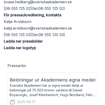
louise.hedberg@svenskaakademien.se
[08-555 125 02](tel:08-555 125 02)
För pressackreditering, kontakta
Katja Arvidsson
katja.arvidsson@svenskaakademien.se
[08-555 125 03](tel:08-555 125 03)
Ladda ner pressbilder
Ladda ner logotyp
Pressarkiv
Belöningar ur Akademiens egna medel
Svenska Akademien har ur egna medel delat ut
belöningar på 75 000 kronor vardera till Daniel
Boyacioglu, Josef Kleinheinrich, Hugo Nordland, Felicia
Stenroth och Svante Strandberg. Daniel Boyacioglu,
2026-06-17
född 1981, är poet och scenartist. Josef