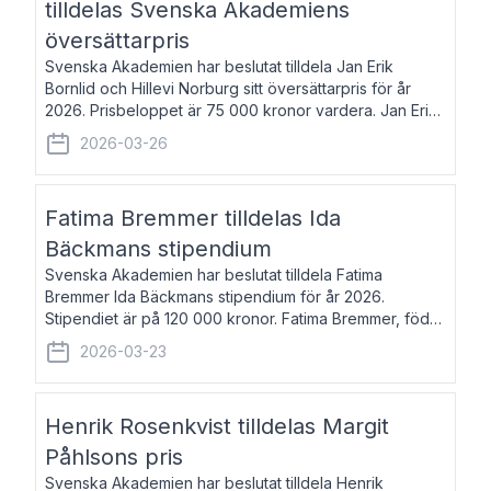
tilldelas Svenska Akademiens
översättarpris
Svenska Akademien har beslutat tilldela Jan Erik
Bornlid och Hillevi Norburg sitt översättarpris för år
2026. Prisbeloppet är 75 000 kronor vardera. Jan Erik
Bornlid, född 1947, är översättare från tyska. Han är
2026-03-26
främst känd för sina översät
Fatima Bremmer tilldelas Ida
Bäckmans stipendium
Svenska Akademien har beslutat tilldela Fatima
Bremmer Ida Bäckmans stipendium för år 2026.
Stipendiet är på 120 000 kronor. Fatima Bremmer, född
1977, är journalist och författare. Hon utkom i fjol med
2026-03-23
boken Ligan. Klarakvarterens blodsyst
Henrik Rosenkvist tilldelas Margit
Påhlsons pris
Svenska Akademien har beslutat tilldela Henrik