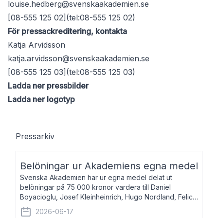
louise.hedberg@svenskaakademien.se
[08-555 125 02](tel:08-555 125 02)
För pressackreditering, kontakta
Katja Arvidsson
katja.arvidsson@svenskaakademien.se
[08-555 125 03](tel:08-555 125 03)
Ladda ner pressbilder
Ladda ner logotyp
Pressarkiv
Belöningar ur Akademiens egna medel
Svenska Akademien har ur egna medel delat ut
belöningar på 75 000 kronor vardera till Daniel
Boyacioglu, Josef Kleinheinrich, Hugo Nordland, Felicia
Stenroth och Svante Strandberg. Daniel Boyacioglu,
2026-06-17
född 1981, är poet och scenartist. Josef