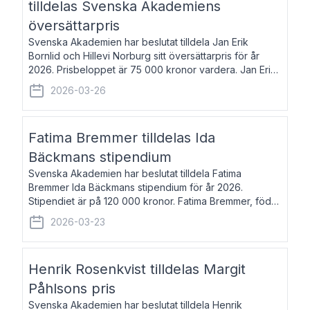
tilldelas Svenska Akademiens
översättarpris
Svenska Akademien har beslutat tilldela Jan Erik
Bornlid och Hillevi Norburg sitt översättarpris för år
2026. Prisbeloppet är 75 000 kronor vardera. Jan Erik
Bornlid, född 1947, är översättare från tyska. Han är
2026-03-26
främst känd för sina översät
Fatima Bremmer tilldelas Ida
Bäckmans stipendium
Svenska Akademien har beslutat tilldela Fatima
Bremmer Ida Bäckmans stipendium för år 2026.
Stipendiet är på 120 000 kronor. Fatima Bremmer, född
1977, är journalist och författare. Hon utkom i fjol med
2026-03-23
boken Ligan. Klarakvarterens blodsyst
Henrik Rosenkvist tilldelas Margit
Påhlsons pris
Svenska Akademien har beslutat tilldela Henrik