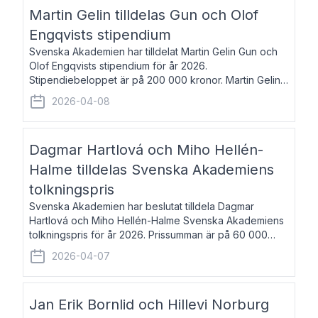
talar om språk och poesi – o
Martin Gelin tilldelas Gun och Olof
Engqvists stipendium
Svenska Akademien har tilldelat Martin Gelin Gun och
Olof Engqvists stipendium för år 2026.
Stipendiebeloppet är på 200 000 kronor. Martin Gelin,
född 1978, är journalist och författare. Han lever
2026-04-08
numera i Paris men var under många år bosat
Dagmar Hartlová och Miho Hellén-
Halme tilldelas Svenska Akademiens
tolkningspris
Svenska Akademien har beslutat tilldela Dagmar
Hartlová och Miho Hellén-Halme Svenska Akademiens
tolkningspris för år 2026. Prissumman är på 60 000
kronor var. Dagmar Hartlová, född 1951, översätter
2026-04-07
huvudsakligen från svenska till tjeckiska
Jan Erik Bornlid och Hillevi Norburg