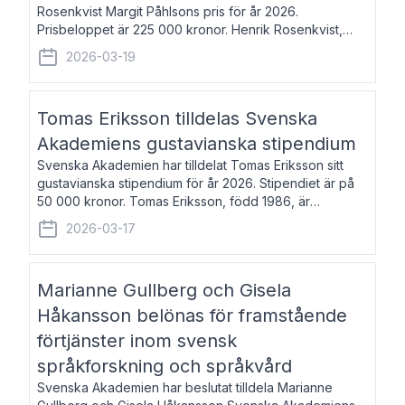
Rosenkvist Margit Påhlsons pris för år 2026.
Prisbeloppet är 225 000 kronor. Henrik Rosenkvist,
född 1965, är professor i nordiska språk vid Göteborgs
2026-03-19
universitet. Han disputerade 2004 på avhan
Tomas Eriksson tilldelas Svenska
Akademiens gustavianska stipendium
Svenska Akademien har tilldelat Tomas Eriksson sitt
gustavianska stipendium för år 2026. Stipendiet är på
50 000 kronor. Tomas Eriksson, född 1986, är
projektledare inom marknadsföring och författare och
2026-03-17
utkom i fjol med boken Syndabocken.
Marianne Gullberg och Gisela
Håkansson belönas för framstående
förtjänster inom svensk
språkforskning och språkvård
Svenska Akademien har beslutat tilldela Marianne