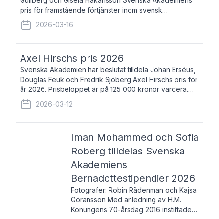
Gullberg och Gisela Håkansson Svenska Akademiens
pris för framstående förtjänster inom svensk
språkforskning och språkvård till minne av Carl Gabriel
2026-03-16
och Karin Forsberg för år 2026. Prissumma
Axel Hirschs pris 2026
Svenska Akademien har beslutat tilldela Johan Erséus,
Douglas Feuk och Fredrik Sjöberg Axel Hirschs pris för
år 2026. Prisbeloppet är på 125 000 kronor vardera.
Johan Erséus, född 1959, är fackboksförfattare och
2026-03-12
journalist med mångårigt för
Iman Mohammed och Sofia
Roberg tilldelas Svenska
Akademiens
Bernadottestipendier 2026
Fotografer: Robin Rådenman och Kajsa
Göransson Med anledning av H.M.
Konungens 70-årsdag 2016 instiftade