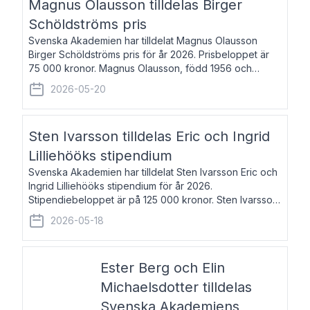
Magnus Olausson tilldelas Birger
Schöldströms pris
Svenska Akademien har tilldelat Magnus Olausson
Birger Schöldströms pris för år 2026. Prisbeloppet är
75 000 kronor. Magnus Olausson, född 1956 och
bosatt i Stockholm, är konstvetare, museiman och
2026-05-20
hovman. Han disputerade 1993 vid Uppsala un
Sten Ivarsson tilldelas Eric och Ingrid
Lilliehööks stipendium
Svenska Akademien har tilldelat Sten Ivarsson Eric och
Ingrid Lilliehööks stipendium för år 2026.
Stipendiebeloppet är på 125 000 kronor. Sten Ivarsson,
född 1979, är mediateksamordnare vid
2026-05-18
Söderslättsgymnasiet i Trelleborg. Här har han på
Ester Berg och Elin
Michaelsdotter tilldelas
Svenska Akademiens