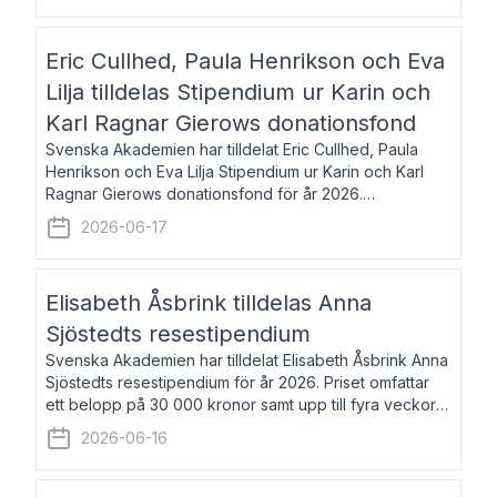
Eric Cullhed, Paula Henrikson och Eva
Lilja tilldelas Stipendium ur Karin och
Karl Ragnar Gierows donationsfond
Svenska Akademien har tilldelat Eric Cullhed, Paula
Henrikson och Eva Lilja Stipendium ur Karin och Karl
Ragnar Gierows donationsfond för år 2026.
Stipendiebeloppet är på 70 000 kronor vardera. Eric
2026-06-17
Cullhed, född 1985, är professor i grekis
Elisabeth Åsbrink tilldelas Anna
Sjöstedts resestipendium
Svenska Akademien har tilldelat Elisabeth Åsbrink Anna
Sjöstedts resestipendium för år 2026. Priset omfattar
ett belopp på 30 000 kronor samt upp till fyra veckors
fri vistelse i Akademiens lägenhet i Berlin. Elisabeth
2026-06-16
Åsbrink, född 1965 oc