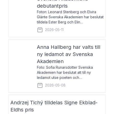
debutantpris
Foton: Leonard Stenberg och Elvira
Glänte Svenska Akademien har beslutat
tilldela Ester Berg och Elin
Michaelsdotter Svenska Akademiens
2026-05-11
debutantpris för år 2026. Priset är
nyinstiftat och syftar till att lyfta fram
intressanta och löftesrik
Anna Hallberg har valts till
ny ledamot av Svenska
Akademien
Foto: Sofia Runarsdotter Svenska
Akademien har beslutat att till ny
ledamot utse poeten och
litteraturkritikern Anna Hallberg. Hon
2026-05-08
efterträder poeten Tua Forsström på
stol 18 och kommer att ta sitt inträde vid
Akademiens högtidssammankomst
Andrzej Tichý tilldelas Signe Ekblad-
Eldhs pris