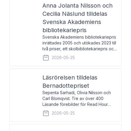
pristagarna äger rum under
Anna Jolanta Nilsson och
Cecilia Näslund tilldelas
Svenska Akademiens
bibliotekariepris
Svenska Akademiens bibliotekariepris
inrättades 2005 och utökades 2023 till
två priser, ett skolbibliotekariepris och
ett folkbibliotekariepris. Priserna skall
2026-05-25
tilldelas bibliotekarier vid svenska folk-
och skolbibliotek som gjort värdefull
Läsrörelsen tilldelas
Bernadottepriset
Sepenta Sarhadi, Olivia Nilsson och
Carl Blomqvist. Tre av över 400
Läsande förebilder för Read Hour
Sverige. Foto: Michael Wall. Den ideella
2026-05-25
föreningen Läsrörelsen tilldelas
Bernadottepriset 2026 för att den
under ett kvarts sekel gjort re