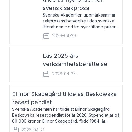
svensk sakprosa
Svenska Akademien uppmärksammar
sakprosans betydelse i den svenska
litteraturen med tre nyinstiftade priser:
Svenska Akademiens pris till
2026-04-29
framstående författare av svensk
sakprosa som i år går till Magnus
Västerbro, Svenska Akademiens pris
Läs 2025 års
verksamhetsberättelse
2026-04-24
Ellinor Skagegård tilldelas Beskowska
resestipendiet
Svenska Akademien har tilldelat Ellinor Skagegård
Beskowska resestipendiet för år 2026. Stipendiet är på
80 000 kronor. Ellinor Skagegård, född 1984, är
författare, journalist och musiker. Hon skriver
2026-04-21