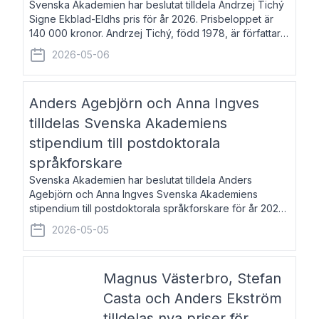
Svenska Akademien har beslutat tilldela Andrzej Tichý
Signe Ekblad-Eldhs pris för år 2026. Prisbeloppet är
140 000 kronor. Andrzej Tichý, född 1978, är författare
och kulturskribent. Han debuterade 2005 med den
2026-05-06
lovordade romanen Sex liter l
Anders Agebjörn och Anna Ingves
tilldelas Svenska Akademiens
stipendium till postdoktorala
språkforskare
Svenska Akademien har beslutat tilldela Anders
Agebjörn och Anna Ingves Svenska Akademiens
stipendium till postdoktorala språkforskare för år 2026.
Stipendiebeloppet är 75 000 kronor per mottagare.
2026-05-05
Anders Agebjörn, född 1984, är universitet
Magnus Västerbro, Stefan
Casta och Anders Ekström
tilldelas nya priser för