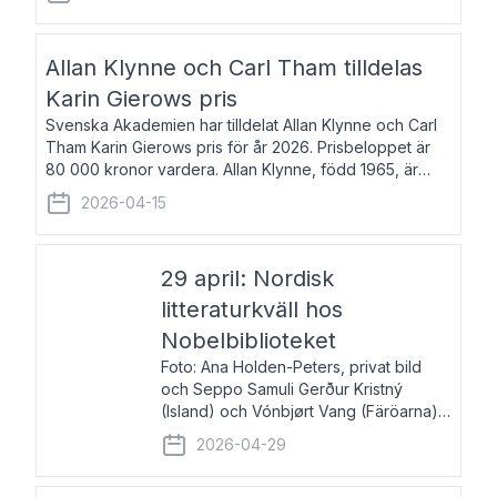
återkommande för Svenska Dagbladet, Ups
Allan Klynne och Carl Tham tilldelas
Karin Gierows pris
Svenska Akademien har tilldelat Allan Klynne och Carl
Tham Karin Gierows pris för år 2026. Prisbeloppet är
80 000 kronor vardera. Allan Klynne, född 1965, är
arkeolog, författare, översättare och fil.dr i antikens
2026-04-15
kultur och samhällsliv. Ut
29 april: Nordisk
litteraturkväll hos
Nobelbiblioteket
Foto: Ana Holden-Peters, privat bild
och Seppo Samuli Gerður Kristný
(Island) och Vónbjørt Vang (Färöarna)
läser ur sina verk och samtalar med
2026-04-29
John Swedenmark. De läser upp på
färöiska, isländska och svenska och