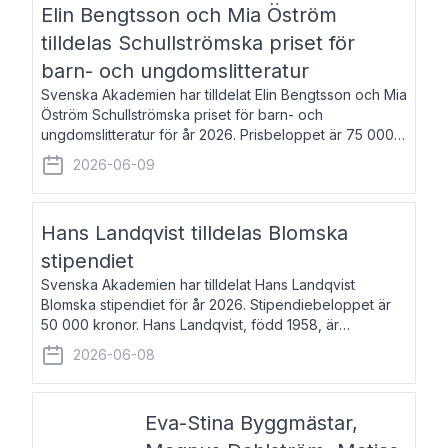
Elin Bengtsson och Mia Öström
tilldelas Schullströmska priset för
barn- och ungdomslitteratur
Svenska Akademien har tilldelat Elin Bengtsson och Mia
Öström Schullströmska priset för barn- och
ungdomslitteratur för år 2026. Prisbeloppet är 75 000
kronor vardera. Elin Bengtsson, född 1987, är författare
2026-06-09
och forskare i genusvetenskap.
Hans Landqvist tilldelas Blomska
stipendiet
Svenska Akademien har tilldelat Hans Landqvist
Blomska stipendiet för år 2026. Stipendiebeloppet är
50 000 kronor. Hans Landqvist, född 1958, är
professor i svenska vid Göteborgs universitet. Han
2026-06-08
disputerade år 2000 på avhandlingen Författn
Eva-Stina Byggmästar,