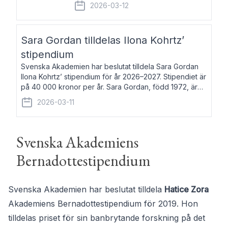
fem av de kungliga akademierna det så
2026-03-12
kallade Bernadotteprogrammet med
syfte att genom stipendier erbjuda stöd
och fortbildning till fo
Sara Gordan tilldelas Ilona Kohrtz’
stipendium
Svenska Akademien har beslutat tilldela Sara Gordan
Ilona Kohrtz’ stipendium för år 2026–2027. Stipendiet är
på 40 000 kronor per år. Sara Gordan, född 1972, är
författare och översättare. Hon debuterade 2006 med
2026-03-11
det prosalyriska verket En
Svenska Akademiens
Bernadottestipendium
Svenska Akademien har beslutat tilldela
Hatice Zora
Akademiens Bernadottestipendium för 2019. Hon
tilldelas priset för sin banbrytande forskning på det