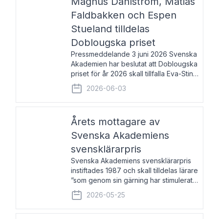
Magnus Dahlström, Matias
Faldbakken och Espen
Stueland tilldelas
Doblougska priset
Pressmeddelande 3 juni 2026 Svenska
Akademien har beslutat att Doblougska
priset för år 2026 skall tillfalla Eva-Stina
Byggmästar, Magnus Dahlström, Matias
2026-06-03
Faldbakken samt Espen Stueland.
Prisbeloppet är 200 000 svenska
kronor per mottagare
Årets mottagare av
Svenska Akademiens
svensklärarpris
Svenska Akademiens svensklärarpris
instiftades 1987 och skall tilldelas lärare
”som genom sin gärning har stimulerat
intresset hos unga människor för
2026-05-25
svenska språket och litteraturen”.
Prisutdelning och samtal med