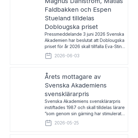
Magnus Dahlström, Matias
Faldbakken och Espen
Stueland tilldelas
Doblougska priset
Pressmeddelande 3 juni 2026 Svenska
Akademien har beslutat att Doblougska
priset för år 2026 skall tillfalla Eva-Stina
Byggmästar, Magnus Dahlström, Matias
2026-06-03
Faldbakken samt Espen Stueland.
Prisbeloppet är 200 000 svenska
kronor per mottagare
Årets mottagare av
Svenska Akademiens
svensklärarpris
Svenska Akademiens svensklärarpris
instiftades 1987 och skall tilldelas lärare
”som genom sin gärning har stimulerat
intresset hos unga människor för
2026-05-25
svenska språket och litteraturen”.
Prisutdelning och samtal med