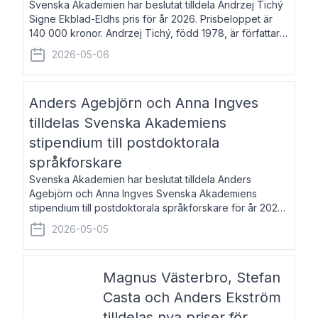
Svenska Akademien har beslutat tilldela Andrzej Tichý
Signe Ekblad-Eldhs pris för år 2026. Prisbeloppet är
140 000 kronor. Andrzej Tichý, född 1978, är författare
och kulturskribent. Han debuterade 2005 med den
2026-05-06
lovordade romanen Sex liter l
Anders Agebjörn och Anna Ingves
tilldelas Svenska Akademiens
stipendium till postdoktorala
språkforskare
Svenska Akademien har beslutat tilldela Anders
Agebjörn och Anna Ingves Svenska Akademiens
stipendium till postdoktorala språkforskare för år 2026.
Stipendiebeloppet är 75 000 kronor per mottagare.
2026-05-05
Anders Agebjörn, född 1984, är universitet
Magnus Västerbro, Stefan
Casta och Anders Ekström
tilldelas nya priser för