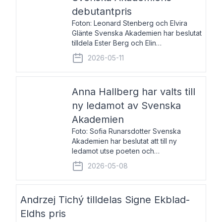
debutantpris
Foton: Leonard Stenberg och Elvira
Glänte Svenska Akademien har beslutat
tilldela Ester Berg och Elin
Michaelsdotter Svenska Akademiens
2026-05-11
debutantpris för år 2026. Priset är
nyinstiftat och syftar till att lyfta fram
intressanta och löftesrik
Anna Hallberg har valts till
ny ledamot av Svenska
Akademien
Foto: Sofia Runarsdotter Svenska
Akademien har beslutat att till ny
ledamot utse poeten och
litteraturkritikern Anna Hallberg. Hon
2026-05-08
efterträder poeten Tua Forsström på
stol 18 och kommer att ta sitt inträde vid
Akademiens högtidssammankomst
Andrzej Tichý tilldelas Signe Ekblad-
Eldhs pris