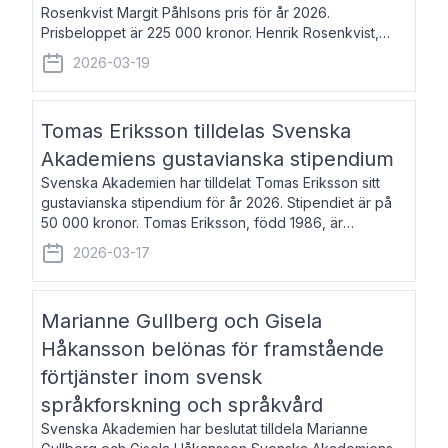
Rosenkvist Margit Påhlsons pris för år 2026.
Prisbeloppet är 225 000 kronor. Henrik Rosenkvist,
född 1965, är professor i nordiska språk vid Göteborgs
2026-03-19
universitet. Han disputerade 2004 på avhan
Tomas Eriksson tilldelas Svenska
Akademiens gustavianska stipendium
Svenska Akademien har tilldelat Tomas Eriksson sitt
gustavianska stipendium för år 2026. Stipendiet är på
50 000 kronor. Tomas Eriksson, född 1986, är
projektledare inom marknadsföring och författare och
2026-03-17
utkom i fjol med boken Syndabocken.
Marianne Gullberg och Gisela
Håkansson belönas för framstående
förtjänster inom svensk
språkforskning och språkvård
Svenska Akademien har beslutat tilldela Marianne