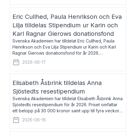
Eric Cullhed, Paula Henrikson och Eva
Lilja tilldelas Stipendium ur Karin och
Karl Ragnar Gierows donationsfond
Svenska Akademien har tilldelat Eric Cullhed, Paula
Henrikson och Eva Lilja Stipendium ur Karin och Karl
Ragnar Gierows donationsfond för år 2026.
Stipendiebeloppet är på 70 000 kronor vardera. Eric
2026-06-17
Cullhed, född 1985, är professor i grekis
Elisabeth Åsbrink tilldelas Anna
Sjöstedts resestipendium
Svenska Akademien har tilldelat Elisabeth Åsbrink Anna
Sjöstedts resestipendium för år 2026. Priset omfattar
ett belopp på 30 000 kronor samt upp till fyra veckors
fri vistelse i Akademiens lägenhet i Berlin. Elisabeth
2026-06-16
Åsbrink, född 1965 oc