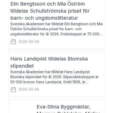
Elin Bengtsson och Mia Öström
tilldelas Schullströmska priset för
barn- och ungdomslitteratur
Svenska Akademien har tilldelat Elin Bengtsson och Mia
Öström Schullströmska priset för barn- och
ungdomslitteratur för år 2026. Prisbeloppet är 75 000
kronor vardera. Elin Bengtsson, född 1987, är författare
2026-06-09
och forskare i genusvetenskap.
Hans Landqvist tilldelas Blomska
stipendiet
Svenska Akademien har tilldelat Hans Landqvist
Blomska stipendiet för år 2026. Stipendiebeloppet är
50 000 kronor. Hans Landqvist, född 1958, är
professor i svenska vid Göteborgs universitet. Han
2026-06-08
disputerade år 2000 på avhandlingen Författn
Eva-Stina Byggmästar,