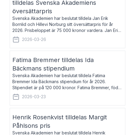
tilldelas Svenska Akademiens
översättarpris
Svenska Akademien har beslutat tilldela Jan Erik
Bornlid och Hillevi Norburg sitt översättarpris för år
2026. Prisbeloppet är 75 000 kronor vardera. Jan Erik
Bornlid, född 1947, är översättare från tyska. Han är
2026-03-26
främst känd för sina översät
Fatima Bremmer tilldelas Ida
Bäckmans stipendium
Svenska Akademien har beslutat tilldela Fatima
Bremmer Ida Bäckmans stipendium för år 2026.
Stipendiet är på 120 000 kronor. Fatima Bremmer, född
1977, är journalist och författare. Hon utkom i fjol med
2026-03-23
boken Ligan. Klarakvarterens blodsyst
Henrik Rosenkvist tilldelas Margit
Påhlsons pris
Svenska Akademien har beslutat tilldela Henrik