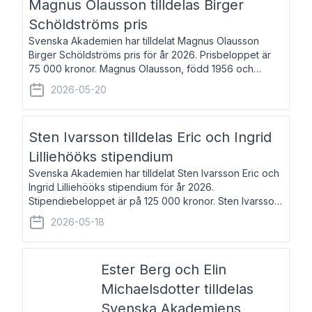
Magnus Olausson tilldelas Birger
Schöldströms pris
Svenska Akademien har tilldelat Magnus Olausson
Birger Schöldströms pris för år 2026. Prisbeloppet är
75 000 kronor. Magnus Olausson, född 1956 och
bosatt i Stockholm, är konstvetare, museiman och
2026-05-20
hovman. Han disputerade 1993 vid Uppsala un
Sten Ivarsson tilldelas Eric och Ingrid
Lilliehööks stipendium
Svenska Akademien har tilldelat Sten Ivarsson Eric och
Ingrid Lilliehööks stipendium för år 2026.
Stipendiebeloppet är på 125 000 kronor. Sten Ivarsson,
född 1979, är mediateksamordnare vid
2026-05-18
Söderslättsgymnasiet i Trelleborg. Här har han på
Ester Berg och Elin
Michaelsdotter tilldelas
Svenska Akademiens