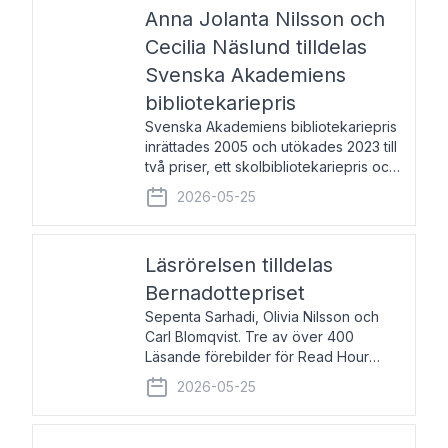
pristagarna äger rum under
Anna Jolanta Nilsson och
Cecilia Näslund tilldelas
Svenska Akademiens
bibliotekariepris
Svenska Akademiens bibliotekariepris
inrättades 2005 och utökades 2023 till
två priser, ett skolbibliotekariepris och
ett folkbibliotekariepris. Priserna skall
2026-05-25
tilldelas bibliotekarier vid svenska folk-
och skolbibliotek som gjort värdefull
Läsrörelsen tilldelas
Bernadottepriset
Sepenta Sarhadi, Olivia Nilsson och
Carl Blomqvist. Tre av över 400
Läsande förebilder för Read Hour
Sverige. Foto: Michael Wall. Den ideella
2026-05-25
föreningen Läsrörelsen tilldelas
Bernadottepriset 2026 för att den
under ett kvarts sekel gjort re