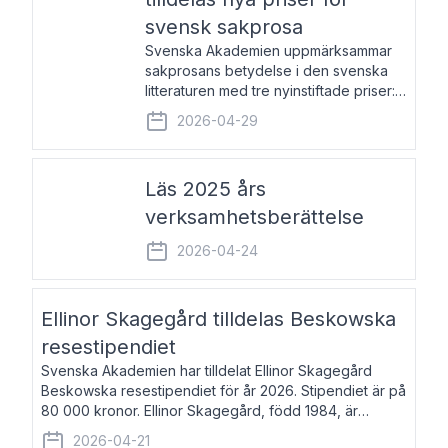
svensk sakprosa
Svenska Akademien uppmärksammar
sakprosans betydelse i den svenska
litteraturen med tre nyinstiftade priser:
Svenska Akademiens pris till
2026-04-29
framstående författare av svensk
sakprosa som i år går till Magnus
Västerbro, Svenska Akademiens pris
Läs 2025 års
verksamhetsberättelse
2026-04-24
Ellinor Skagegård tilldelas Beskowska
resestipendiet
Svenska Akademien har tilldelat Ellinor Skagegård
Beskowska resestipendiet för år 2026. Stipendiet är på
80 000 kronor. Ellinor Skagegård, född 1984, är
författare, journalist och musiker. Hon skriver
2026-04-21