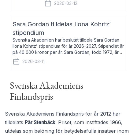
fem av de kungliga akademierna det så
2026-03-12
kallade Bernadotteprogrammet med
syfte att genom stipendier erbjuda stöd
och fortbildning till fo
Sara Gordan tilldelas Ilona Kohrtz’
stipendium
Svenska Akademien har beslutat tilldela Sara Gordan
Ilona Kohrtz’ stipendium för år 2026–2027. Stipendiet är
på 40 000 kronor per år. Sara Gordan, född 1972, är
författare och översättare. Hon debuterade 2006 med
2026-03-11
det prosalyriska verket En
Svenska Akademiens
Finlandspris
Svenska Akademiens Finlandspris för år 2012 har
tilldelats
Pär Stenbäck
. Priset, som instiftades 1966,
utdelas som belöning för betydelsefulla insatser inom