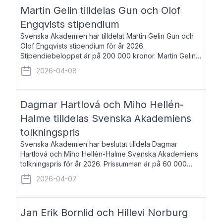
talar om språk och poesi – o
Martin Gelin tilldelas Gun och Olof
Engqvists stipendium
Svenska Akademien har tilldelat Martin Gelin Gun och
Olof Engqvists stipendium för år 2026.
Stipendiebeloppet är på 200 000 kronor. Martin Gelin,
född 1978, är journalist och författare. Han lever
2026-04-08
numera i Paris men var under många år bosat
Dagmar Hartlová och Miho Hellén-
Halme tilldelas Svenska Akademiens
tolkningspris
Svenska Akademien har beslutat tilldela Dagmar
Hartlová och Miho Hellén-Halme Svenska Akademiens
tolkningspris för år 2026. Prissumman är på 60 000
kronor var. Dagmar Hartlová, född 1951, översätter
2026-04-07
huvudsakligen från svenska till tjeckiska
Jan Erik Bornlid och Hillevi Norburg