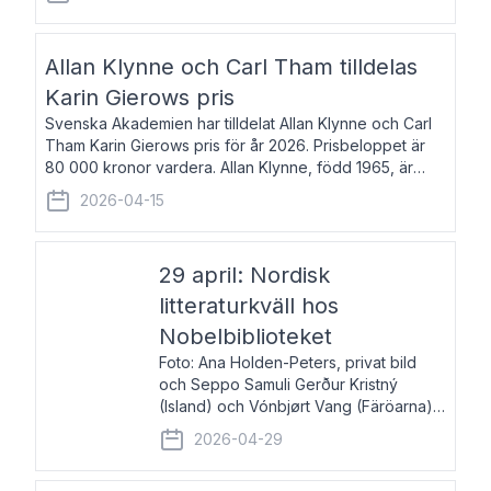
återkommande för Svenska Dagbladet, Ups
Allan Klynne och Carl Tham tilldelas
Karin Gierows pris
Svenska Akademien har tilldelat Allan Klynne och Carl
Tham Karin Gierows pris för år 2026. Prisbeloppet är
80 000 kronor vardera. Allan Klynne, född 1965, är
arkeolog, författare, översättare och fil.dr i antikens
2026-04-15
kultur och samhällsliv. Ut
29 april: Nordisk
litteraturkväll hos
Nobelbiblioteket
Foto: Ana Holden-Peters, privat bild
och Seppo Samuli Gerður Kristný
(Island) och Vónbjørt Vang (Färöarna)
läser ur sina verk och samtalar med
2026-04-29
John Swedenmark. De läser upp på
färöiska, isländska och svenska och