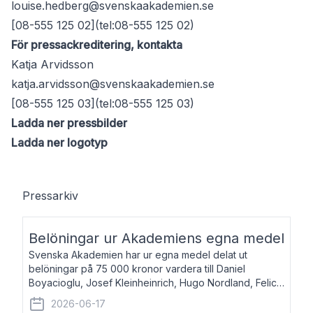
louise.hedberg@svenskaakademien.se
[08-555 125 02](tel:08-555 125 02)
För pressackreditering, kontakta
Katja Arvidsson
katja.arvidsson@svenskaakademien.se
[08-555 125 03](tel:08-555 125 03)
Ladda ner pressbilder
Ladda ner logotyp
Pressarkiv
Belöningar ur Akademiens egna medel
Svenska Akademien har ur egna medel delat ut
belöningar på 75 000 kronor vardera till Daniel
Boyacioglu, Josef Kleinheinrich, Hugo Nordland, Felicia
Stenroth och Svante Strandberg. Daniel Boyacioglu,
2026-06-17
född 1981, är poet och scenartist. Josef