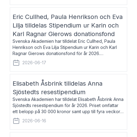
Eric Cullhed, Paula Henrikson och Eva
Lilja tilldelas Stipendium ur Karin och
Karl Ragnar Gierows donationsfond
Svenska Akademien har tilldelat Eric Cullhed, Paula
Henrikson och Eva Lilja Stipendium ur Karin och Karl
Ragnar Gierows donationsfond för år 2026.
Stipendiebeloppet är på 70 000 kronor vardera. Eric
2026-06-17
Cullhed, född 1985, är professor i grekis
Elisabeth Åsbrink tilldelas Anna
Sjöstedts resestipendium
Svenska Akademien har tilldelat Elisabeth Åsbrink Anna
Sjöstedts resestipendium för år 2026. Priset omfattar
ett belopp på 30 000 kronor samt upp till fyra veckors
fri vistelse i Akademiens lägenhet i Berlin. Elisabeth
2026-06-16
Åsbrink, född 1965 oc