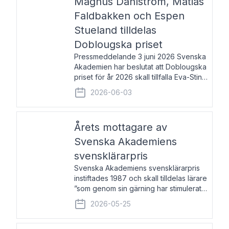
Magnus Dahlström, Matias
Faldbakken och Espen
Stueland tilldelas
Doblougska priset
Pressmeddelande 3 juni 2026 Svenska
Akademien har beslutat att Doblougska
priset för år 2026 skall tillfalla Eva-Stina
Byggmästar, Magnus Dahlström, Matias
2026-06-03
Faldbakken samt Espen Stueland.
Prisbeloppet är 200 000 svenska
kronor per mottagare
Årets mottagare av
Svenska Akademiens
svensklärarpris
Svenska Akademiens svensklärarpris
instiftades 1987 och skall tilldelas lärare
”som genom sin gärning har stimulerat
intresset hos unga människor för
2026-05-25
svenska språket och litteraturen”.
Prisutdelning och samtal med