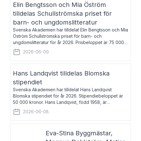
Elin Bengtsson och Mia Öström
tilldelas Schullströmska priset för
barn- och ungdomslitteratur
Svenska Akademien har tilldelat Elin Bengtsson och Mia
Öström Schullströmska priset för barn- och
ungdomslitteratur för år 2026. Prisbeloppet är 75 000
kronor vardera. Elin Bengtsson, född 1987, är författare
2026-06-09
och forskare i genusvetenskap.
Hans Landqvist tilldelas Blomska
stipendiet
Svenska Akademien har tilldelat Hans Landqvist
Blomska stipendiet för år 2026. Stipendiebeloppet är
50 000 kronor. Hans Landqvist, född 1958, är
professor i svenska vid Göteborgs universitet. Han
2026-06-08
disputerade år 2000 på avhandlingen Författn
Eva-Stina Byggmästar,