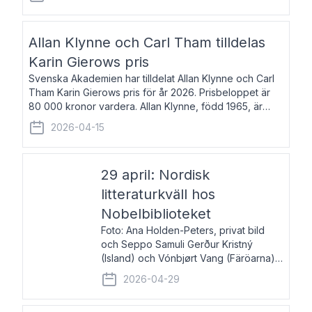
återkommande för Svenska Dagbladet, Ups
Allan Klynne och Carl Tham tilldelas
Karin Gierows pris
Svenska Akademien har tilldelat Allan Klynne och Carl
Tham Karin Gierows pris för år 2026. Prisbeloppet är
80 000 kronor vardera. Allan Klynne, född 1965, är
arkeolog, författare, översättare och fil.dr i antikens
2026-04-15
kultur och samhällsliv. Ut
29 april: Nordisk
litteraturkväll hos
Nobelbiblioteket
Foto: Ana Holden-Peters, privat bild
och Seppo Samuli Gerður Kristný
(Island) och Vónbjørt Vang (Färöarna)
läser ur sina verk och samtalar med
2026-04-29
John Swedenmark. De läser upp på
färöiska, isländska och svenska och