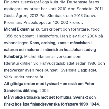
Finlands svenskspråkiga kulturliv. De senaste årens
mottagare av priset har varit 2010 Ann Sandelin, 2011
Gösta Ågren, 2012 Pär Stenbäck och 2013 Gunvor
Kronman. Prisbeloppet är 100 000 kronor.
Michel Ekman
är kulturskribent och författare, född
1956 och bosatt i Helsingfors. Han blev fil.dr 2004 på
avhandlingen
Kaos, ordning, kaos – människan i
naturen och naturen i människan hos Johan Ludvig
Runeberg
. Michel Ekman är verksam som
litteraturkritiker vid Hufvudstadsbladet sedan 1986 och
medverkar även regelbundet i Svenska Dagbladet.
Verk under senare år:
Att glödga orden med tystnad – en essä om Peter
Sandelins diktning
. 2005
Må vi blicka tillbaka mot det förflutna. Svenskt och
finskt hos åtta finlandssvenska författare 1899-1944
.