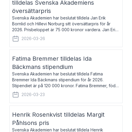
tilldelas Svenska Akademiens
översättarpris
Svenska Akademien har beslutat tilldela Jan Erik
Bornlid och Hillevi Norburg sitt översättarpris för år
2026. Prisbeloppet är 75 000 kronor vardera. Jan Erik
Bornlid, född 1947, är översättare från tyska. Han är
2026-03-26
främst känd för sina översät
Fatima Bremmer tilldelas Ida
Bäckmans stipendium
Svenska Akademien har beslutat tilldela Fatima
Bremmer Ida Bäckmans stipendium för år 2026.
Stipendiet är på 120 000 kronor. Fatima Bremmer, född
1977, är journalist och författare. Hon utkom i fjol med
2026-03-23
boken Ligan. Klarakvarterens blodsyst
Henrik Rosenkvist tilldelas Margit
Påhlsons pris
Svenska Akademien har beslutat tilldela Henrik