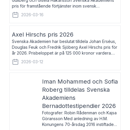
Gullberg och Gisela Håkansson Svenska Akademiens
pris för framstående förtjänster inom svensk
språkforskning och språkvård till minne av Carl Gabriel
2026-03-16
och Karin Forsberg för år 2026. Prissumma
Axel Hirschs pris 2026
Svenska Akademien har beslutat tilldela Johan Erséus,
Douglas Feuk och Fredrik Sjöberg Axel Hirschs pris för
år 2026. Prisbeloppet är på 125 000 kronor vardera.
Johan Erséus, född 1959, är fackboksförfattare och
2026-03-12
journalist med mångårigt för
Iman Mohammed och Sofia
Roberg tilldelas Svenska
Akademiens
Bernadottestipendier 2026
Fotografer: Robin Rådenman och Kajsa
Göransson Med anledning av H.M.
Konungens 70-årsdag 2016 instiftade