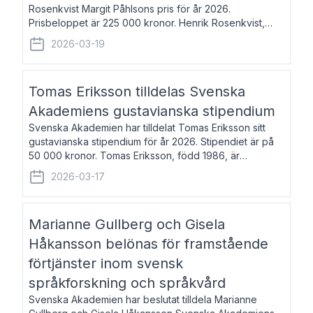
Rosenkvist Margit Påhlsons pris för år 2026.
Prisbeloppet är 225 000 kronor. Henrik Rosenkvist,
född 1965, är professor i nordiska språk vid Göteborgs
2026-03-19
universitet. Han disputerade 2004 på avhan
Tomas Eriksson tilldelas Svenska
Akademiens gustavianska stipendium
Svenska Akademien har tilldelat Tomas Eriksson sitt
gustavianska stipendium för år 2026. Stipendiet är på
50 000 kronor. Tomas Eriksson, född 1986, är
projektledare inom marknadsföring och författare och
2026-03-17
utkom i fjol med boken Syndabocken.
Marianne Gullberg och Gisela
Håkansson belönas för framstående
förtjänster inom svensk
språkforskning och språkvård
Svenska Akademien har beslutat tilldela Marianne