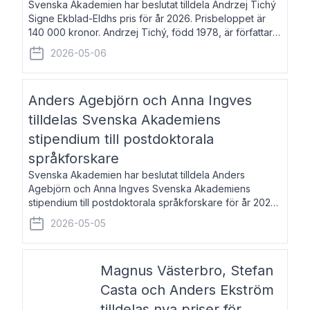
Svenska Akademien har beslutat tilldela Andrzej Tichý
Signe Ekblad-Eldhs pris för år 2026. Prisbeloppet är
140 000 kronor. Andrzej Tichý, född 1978, är författare
och kulturskribent. Han debuterade 2005 med den
2026-05-06
lovordade romanen Sex liter l
Anders Agebjörn och Anna Ingves
tilldelas Svenska Akademiens
stipendium till postdoktorala
språkforskare
Svenska Akademien har beslutat tilldela Anders
Agebjörn och Anna Ingves Svenska Akademiens
stipendium till postdoktorala språkforskare för år 2026.
Stipendiebeloppet är 75 000 kronor per mottagare.
2026-05-05
Anders Agebjörn, född 1984, är universitet
Magnus Västerbro, Stefan
Casta och Anders Ekström
tilldelas nya priser för