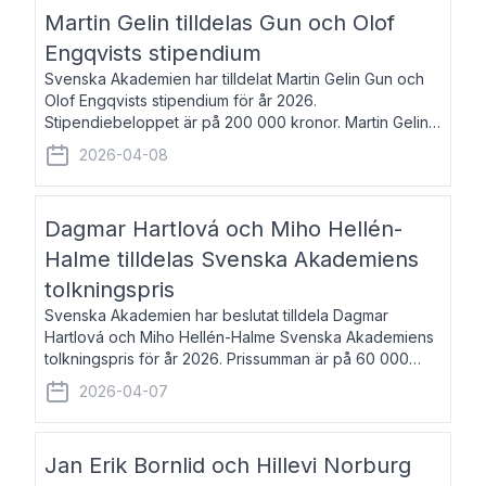
talar om språk och poesi – o
Martin Gelin tilldelas Gun och Olof
Engqvists stipendium
Svenska Akademien har tilldelat Martin Gelin Gun och
Olof Engqvists stipendium för år 2026.
Stipendiebeloppet är på 200 000 kronor. Martin Gelin,
född 1978, är journalist och författare. Han lever
2026-04-08
numera i Paris men var under många år bosat
Dagmar Hartlová och Miho Hellén-
Halme tilldelas Svenska Akademiens
tolkningspris
Svenska Akademien har beslutat tilldela Dagmar
Hartlová och Miho Hellén-Halme Svenska Akademiens
tolkningspris för år 2026. Prissumman är på 60 000
kronor var. Dagmar Hartlová, född 1951, översätter
2026-04-07
huvudsakligen från svenska till tjeckiska
Jan Erik Bornlid och Hillevi Norburg