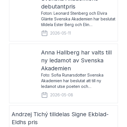
debutantpris
Foton: Leonard Stenberg och Elvira
Glänte Svenska Akademien har beslutat
tilldela Ester Berg och Elin
Michaelsdotter Svenska Akademiens
2026-05-11
debutantpris för år 2026. Priset är
nyinstiftat och syftar till att lyfta fram
intressanta och löftesrik
Anna Hallberg har valts till
ny ledamot av Svenska
Akademien
Foto: Sofia Runarsdotter Svenska
Akademien har beslutat att till ny
ledamot utse poeten och
litteraturkritikern Anna Hallberg. Hon
2026-05-08
efterträder poeten Tua Forsström på
stol 18 och kommer att ta sitt inträde vid
Akademiens högtidssammankomst
Andrzej Tichý tilldelas Signe Ekblad-
Eldhs pris