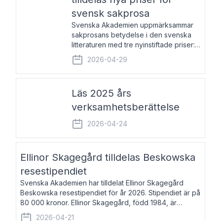
svensk sakprosa
Svenska Akademien uppmärksammar
sakprosans betydelse i den svenska
litteraturen med tre nyinstiftade priser:
Svenska Akademiens pris till
2026-04-29
framstående författare av svensk
sakprosa som i år går till Magnus
Västerbro, Svenska Akademiens pris
Läs 2025 års
verksamhetsberättelse
2026-04-24
Ellinor Skagegård tilldelas Beskowska
resestipendiet
Svenska Akademien har tilldelat Ellinor Skagegård
Beskowska resestipendiet för år 2026. Stipendiet är på
80 000 kronor. Ellinor Skagegård, född 1984, är
författare, journalist och musiker. Hon skriver
2026-04-21