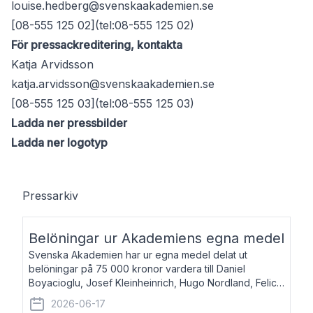
louise.hedberg@svenskaakademien.se
[08-555 125 02](tel:08-555 125 02)
För pressackreditering, kontakta
Katja Arvidsson
katja.arvidsson@svenskaakademien.se
[08-555 125 03](tel:08-555 125 03)
Ladda ner pressbilder
Ladda ner logotyp
Pressarkiv
Belöningar ur Akademiens egna medel
Svenska Akademien har ur egna medel delat ut
belöningar på 75 000 kronor vardera till Daniel
Boyacioglu, Josef Kleinheinrich, Hugo Nordland, Felicia
Stenroth och Svante Strandberg. Daniel Boyacioglu,
2026-06-17
född 1981, är poet och scenartist. Josef