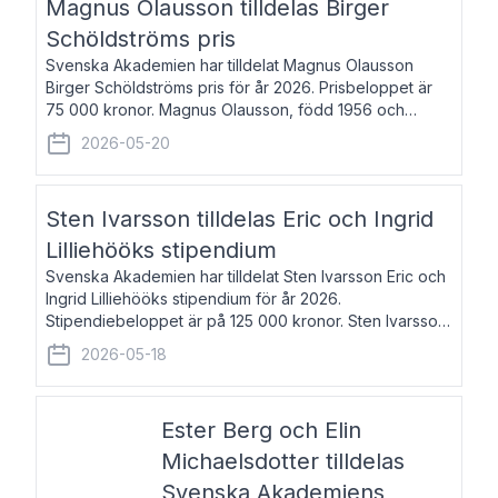
Magnus Olausson tilldelas Birger
Schöldströms pris
Svenska Akademien har tilldelat Magnus Olausson
Birger Schöldströms pris för år 2026. Prisbeloppet är
75 000 kronor. Magnus Olausson, född 1956 och
bosatt i Stockholm, är konstvetare, museiman och
2026-05-20
hovman. Han disputerade 1993 vid Uppsala un
Sten Ivarsson tilldelas Eric och Ingrid
Lilliehööks stipendium
Svenska Akademien har tilldelat Sten Ivarsson Eric och
Ingrid Lilliehööks stipendium för år 2026.
Stipendiebeloppet är på 125 000 kronor. Sten Ivarsson,
född 1979, är mediateksamordnare vid
2026-05-18
Söderslättsgymnasiet i Trelleborg. Här har han på
Ester Berg och Elin
Michaelsdotter tilldelas
Svenska Akademiens