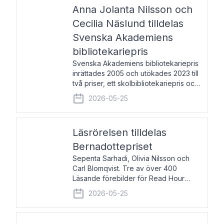
pristagarna äger rum under
Anna Jolanta Nilsson och
Cecilia Näslund tilldelas
Svenska Akademiens
bibliotekariepris
Svenska Akademiens bibliotekariepris
inrättades 2005 och utökades 2023 till
två priser, ett skolbibliotekariepris och
ett folkbibliotekariepris. Priserna skall
2026-05-25
tilldelas bibliotekarier vid svenska folk-
och skolbibliotek som gjort värdefull
Läsrörelsen tilldelas
Bernadottepriset
Sepenta Sarhadi, Olivia Nilsson och
Carl Blomqvist. Tre av över 400
Läsande förebilder för Read Hour
Sverige. Foto: Michael Wall. Den ideella
2026-05-25
föreningen Läsrörelsen tilldelas
Bernadottepriset 2026 för att den
under ett kvarts sekel gjort re