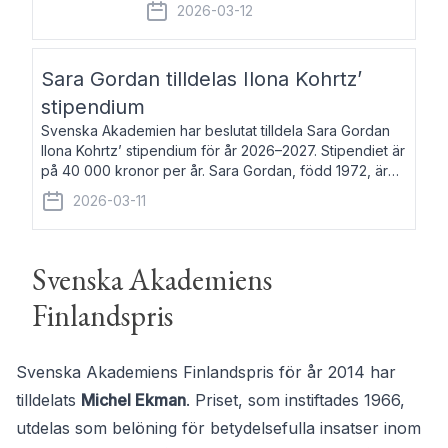
fem av de kungliga akademierna det så
2026-03-12
kallade Bernadotteprogrammet med
syfte att genom stipendier erbjuda stöd
och fortbildning till fo
Sara Gordan tilldelas Ilona Kohrtz’
stipendium
Svenska Akademien har beslutat tilldela Sara Gordan
Ilona Kohrtz’ stipendium för år 2026–2027. Stipendiet är
på 40 000 kronor per år. Sara Gordan, född 1972, är
författare och översättare. Hon debuterade 2006 med
2026-03-11
det prosalyriska verket En
Svenska Akademiens
Finlandspris
Svenska Akademiens Finlandspris för år 2014 har
tilldelats
Michel Ekman
. Priset, som instiftades 1966,
utdelas som belöning för betydelsefulla insatser inom