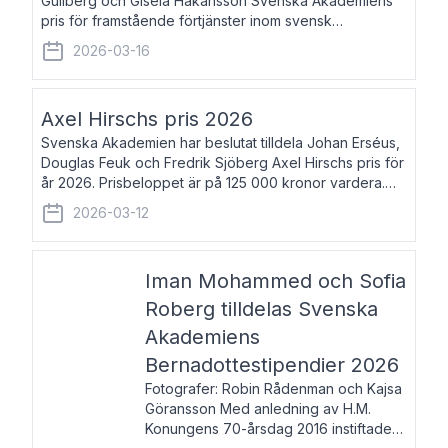
Gullberg och Gisela Håkansson Svenska Akademiens
pris för framstående förtjänster inom svensk
språkforskning och språkvård till minne av Carl Gabriel
2026-03-16
och Karin Forsberg för år 2026. Prissumma
Axel Hirschs pris 2026
Svenska Akademien har beslutat tilldela Johan Erséus,
Douglas Feuk och Fredrik Sjöberg Axel Hirschs pris för
år 2026. Prisbeloppet är på 125 000 kronor vardera.
Johan Erséus, född 1959, är fackboksförfattare och
2026-03-12
journalist med mångårigt för
Iman Mohammed och Sofia
Roberg tilldelas Svenska
Akademiens
Bernadottestipendier 2026
Fotografer: Robin Rådenman och Kajsa
Göransson Med anledning av H.M.
Konungens 70-årsdag 2016 instiftade