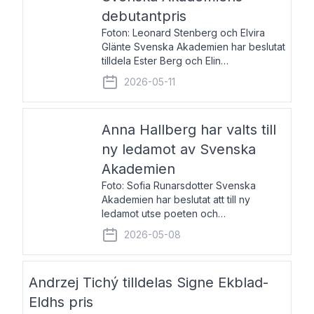
debutantpris
Foton: Leonard Stenberg och Elvira
Glänte Svenska Akademien har beslutat
tilldela Ester Berg och Elin
Michaelsdotter Svenska Akademiens
2026-05-11
debutantpris för år 2026. Priset är
nyinstiftat och syftar till att lyfta fram
intressanta och löftesrik
Anna Hallberg har valts till
ny ledamot av Svenska
Akademien
Foto: Sofia Runarsdotter Svenska
Akademien har beslutat att till ny
ledamot utse poeten och
litteraturkritikern Anna Hallberg. Hon
2026-05-08
efterträder poeten Tua Forsström på
stol 18 och kommer att ta sitt inträde vid
Akademiens högtidssammankomst
Andrzej Tichý tilldelas Signe Ekblad-
Eldhs pris