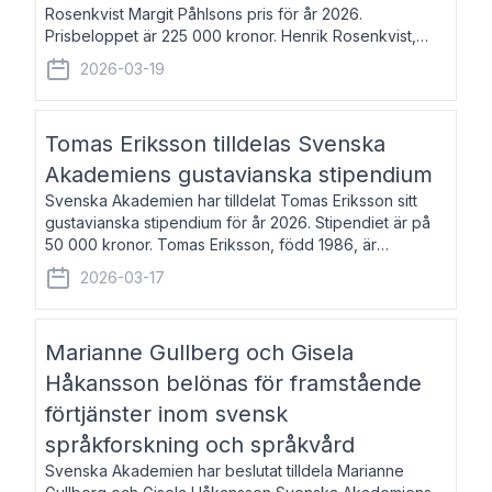
Rosenkvist Margit Påhlsons pris för år 2026.
Prisbeloppet är 225 000 kronor. Henrik Rosenkvist,
född 1965, är professor i nordiska språk vid Göteborgs
2026-03-19
universitet. Han disputerade 2004 på avhan
Tomas Eriksson tilldelas Svenska
Akademiens gustavianska stipendium
Svenska Akademien har tilldelat Tomas Eriksson sitt
gustavianska stipendium för år 2026. Stipendiet är på
50 000 kronor. Tomas Eriksson, född 1986, är
projektledare inom marknadsföring och författare och
2026-03-17
utkom i fjol med boken Syndabocken.
Marianne Gullberg och Gisela
Håkansson belönas för framstående
förtjänster inom svensk
språkforskning och språkvård
Svenska Akademien har beslutat tilldela Marianne