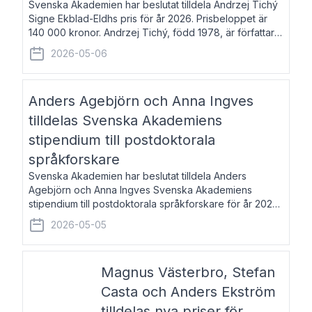
Svenska Akademien har beslutat tilldela Andrzej Tichý
Signe Ekblad-Eldhs pris för år 2026. Prisbeloppet är
140 000 kronor. Andrzej Tichý, född 1978, är författare
och kulturskribent. Han debuterade 2005 med den
2026-05-06
lovordade romanen Sex liter l
Anders Agebjörn och Anna Ingves
tilldelas Svenska Akademiens
stipendium till postdoktorala
språkforskare
Svenska Akademien har beslutat tilldela Anders
Agebjörn och Anna Ingves Svenska Akademiens
stipendium till postdoktorala språkforskare för år 2026.
Stipendiebeloppet är 75 000 kronor per mottagare.
2026-05-05
Anders Agebjörn, född 1984, är universitet
Magnus Västerbro, Stefan
Casta och Anders Ekström
tilldelas nya priser för