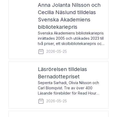
pristagarna äger rum under
Anna Jolanta Nilsson och
Cecilia Näslund tilldelas
Svenska Akademiens
bibliotekariepris
Svenska Akademiens bibliotekariepris
inrättades 2005 och utökades 2023 till
två priser, ett skolbibliotekariepris och
ett folkbibliotekariepris. Priserna skall
2026-05-25
tilldelas bibliotekarier vid svenska folk-
och skolbibliotek som gjort värdefull
Läsrörelsen tilldelas
Bernadottepriset
Sepenta Sarhadi, Olivia Nilsson och
Carl Blomqvist. Tre av över 400
Läsande förebilder för Read Hour
Sverige. Foto: Michael Wall. Den ideella
2026-05-25
föreningen Läsrörelsen tilldelas
Bernadottepriset 2026 för att den
under ett kvarts sekel gjort re