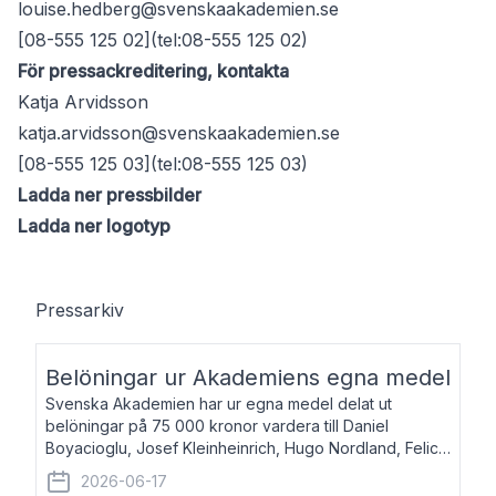
louise.hedberg@svenskaakademien.se
[08-555 125 02](tel:08-555 125 02)
För pressackreditering, kontakta
Katja Arvidsson
katja.arvidsson@svenskaakademien.se
[08-555 125 03](tel:08-555 125 03)
Ladda ner pressbilder
Ladda ner logotyp
Pressarkiv
Belöningar ur Akademiens egna medel
Svenska Akademien har ur egna medel delat ut
belöningar på 75 000 kronor vardera till Daniel
Boyacioglu, Josef Kleinheinrich, Hugo Nordland, Felicia
Stenroth och Svante Strandberg. Daniel Boyacioglu,
2026-06-17
född 1981, är poet och scenartist. Josef