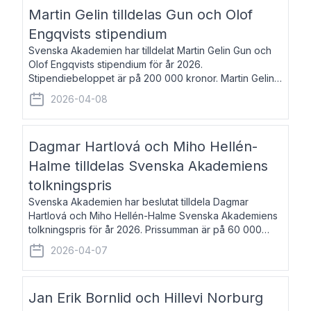
talar om språk och poesi – o
Martin Gelin tilldelas Gun och Olof
Engqvists stipendium
Svenska Akademien har tilldelat Martin Gelin Gun och
Olof Engqvists stipendium för år 2026.
Stipendiebeloppet är på 200 000 kronor. Martin Gelin,
född 1978, är journalist och författare. Han lever
2026-04-08
numera i Paris men var under många år bosat
Dagmar Hartlová och Miho Hellén-
Halme tilldelas Svenska Akademiens
tolkningspris
Svenska Akademien har beslutat tilldela Dagmar
Hartlová och Miho Hellén-Halme Svenska Akademiens
tolkningspris för år 2026. Prissumman är på 60 000
kronor var. Dagmar Hartlová, född 1951, översätter
2026-04-07
huvudsakligen från svenska till tjeckiska
Jan Erik Bornlid och Hillevi Norburg