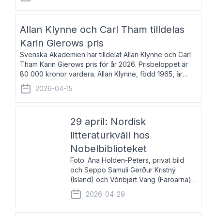
återkommande för Svenska Dagbladet, Ups
Allan Klynne och Carl Tham tilldelas
Karin Gierows pris
Svenska Akademien har tilldelat Allan Klynne och Carl
Tham Karin Gierows pris för år 2026. Prisbeloppet är
80 000 kronor vardera. Allan Klynne, född 1965, är
arkeolog, författare, översättare och fil.dr i antikens
2026-04-15
kultur och samhällsliv. Ut
29 april: Nordisk
litteraturkväll hos
Nobelbiblioteket
Foto: Ana Holden-Peters, privat bild
och Seppo Samuli Gerður Kristný
(Island) och Vónbjørt Vang (Färöarna)
läser ur sina verk och samtalar med
2026-04-29
John Swedenmark. De läser upp på
färöiska, isländska och svenska och