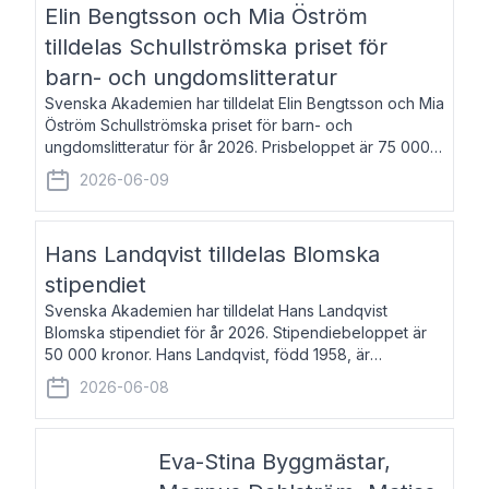
Elin Bengtsson och Mia Öström
tilldelas Schullströmska priset för
barn- och ungdomslitteratur
Svenska Akademien har tilldelat Elin Bengtsson och Mia
Öström Schullströmska priset för barn- och
ungdomslitteratur för år 2026. Prisbeloppet är 75 000
kronor vardera. Elin Bengtsson, född 1987, är författare
2026-06-09
och forskare i genusvetenskap.
Hans Landqvist tilldelas Blomska
stipendiet
Svenska Akademien har tilldelat Hans Landqvist
Blomska stipendiet för år 2026. Stipendiebeloppet är
50 000 kronor. Hans Landqvist, född 1958, är
professor i svenska vid Göteborgs universitet. Han
2026-06-08
disputerade år 2000 på avhandlingen Författn
Eva-Stina Byggmästar,