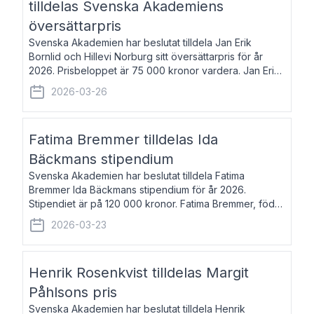
tilldelas Svenska Akademiens
översättarpris
Svenska Akademien har beslutat tilldela Jan Erik
Bornlid och Hillevi Norburg sitt översättarpris för år
2026. Prisbeloppet är 75 000 kronor vardera. Jan Erik
Bornlid, född 1947, är översättare från tyska. Han är
2026-03-26
främst känd för sina översät
Fatima Bremmer tilldelas Ida
Bäckmans stipendium
Svenska Akademien har beslutat tilldela Fatima
Bremmer Ida Bäckmans stipendium för år 2026.
Stipendiet är på 120 000 kronor. Fatima Bremmer, född
1977, är journalist och författare. Hon utkom i fjol med
2026-03-23
boken Ligan. Klarakvarterens blodsyst
Henrik Rosenkvist tilldelas Margit
Påhlsons pris
Svenska Akademien har beslutat tilldela Henrik