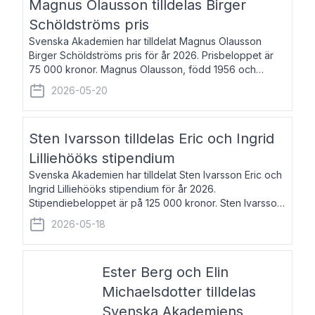
Magnus Olausson tilldelas Birger
Schöldströms pris
Svenska Akademien har tilldelat Magnus Olausson
Birger Schöldströms pris för år 2026. Prisbeloppet är
75 000 kronor. Magnus Olausson, född 1956 och
bosatt i Stockholm, är konstvetare, museiman och
2026-05-20
hovman. Han disputerade 1993 vid Uppsala un
Sten Ivarsson tilldelas Eric och Ingrid
Lilliehööks stipendium
Svenska Akademien har tilldelat Sten Ivarsson Eric och
Ingrid Lilliehööks stipendium för år 2026.
Stipendiebeloppet är på 125 000 kronor. Sten Ivarsson,
född 1979, är mediateksamordnare vid
2026-05-18
Söderslättsgymnasiet i Trelleborg. Här har han på
Ester Berg och Elin
Michaelsdotter tilldelas
Svenska Akademiens