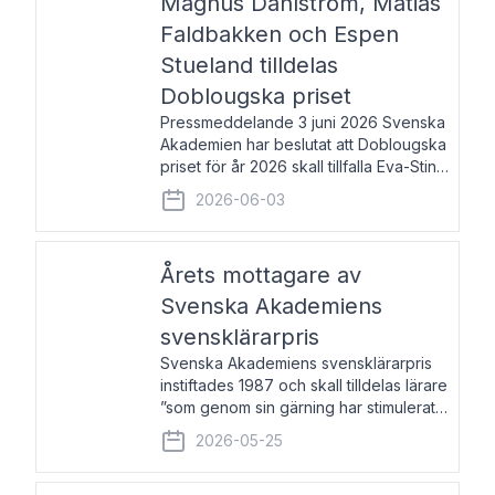
Magnus Dahlström, Matias
Faldbakken och Espen
Stueland tilldelas
Doblougska priset
Pressmeddelande 3 juni 2026 Svenska
Akademien har beslutat att Doblougska
priset för år 2026 skall tillfalla Eva-Stina
Byggmästar, Magnus Dahlström, Matias
2026-06-03
Faldbakken samt Espen Stueland.
Prisbeloppet är 200 000 svenska
kronor per mottagare
Årets mottagare av
Svenska Akademiens
svensklärarpris
Svenska Akademiens svensklärarpris
instiftades 1987 och skall tilldelas lärare
”som genom sin gärning har stimulerat
intresset hos unga människor för
2026-05-25
svenska språket och litteraturen”.
Prisutdelning och samtal med