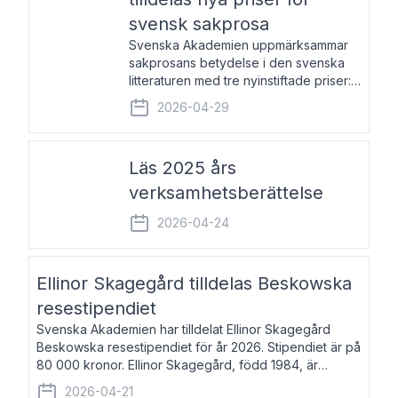
svensk sakprosa
Svenska Akademien uppmärksammar
sakprosans betydelse i den svenska
litteraturen med tre nyinstiftade priser:
Svenska Akademiens pris till
2026-04-29
framstående författare av svensk
sakprosa som i år går till Magnus
Västerbro, Svenska Akademiens pris
Läs 2025 års
verksamhetsberättelse
2026-04-24
Ellinor Skagegård tilldelas Beskowska
resestipendiet
Svenska Akademien har tilldelat Ellinor Skagegård
Beskowska resestipendiet för år 2026. Stipendiet är på
80 000 kronor. Ellinor Skagegård, född 1984, är
författare, journalist och musiker. Hon skriver
2026-04-21