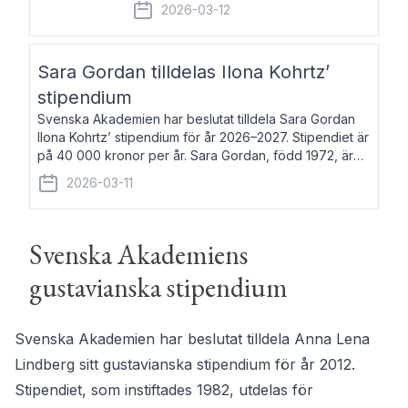
fem av de kungliga akademierna det så
2026-03-12
kallade Bernadotteprogrammet med
syfte att genom stipendier erbjuda stöd
och fortbildning till fo
Sara Gordan tilldelas Ilona Kohrtz’
stipendium
Svenska Akademien har beslutat tilldela Sara Gordan
Ilona Kohrtz’ stipendium för år 2026–2027. Stipendiet är
på 40 000 kronor per år. Sara Gordan, född 1972, är
författare och översättare. Hon debuterade 2006 med
2026-03-11
det prosalyriska verket En
Svenska Akademiens
gustavianska stipendium
Svenska Akademien har beslutat tilldela Anna Lena
Lindberg sitt gustavianska stipendium för år 2012.
Stipendiet, som instiftades 1982, utdelas för