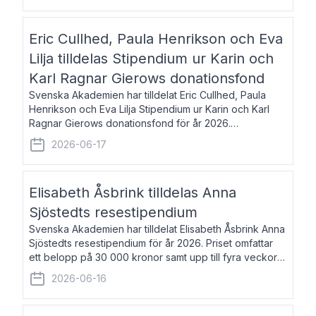
Eric Cullhed, Paula Henrikson och Eva
Lilja tilldelas Stipendium ur Karin och
Karl Ragnar Gierows donationsfond
Svenska Akademien har tilldelat Eric Cullhed, Paula
Henrikson och Eva Lilja Stipendium ur Karin och Karl
Ragnar Gierows donationsfond för år 2026.
Stipendiebeloppet är på 70 000 kronor vardera. Eric
2026-06-17
Cullhed, född 1985, är professor i grekis
Elisabeth Åsbrink tilldelas Anna
Sjöstedts resestipendium
Svenska Akademien har tilldelat Elisabeth Åsbrink Anna
Sjöstedts resestipendium för år 2026. Priset omfattar
ett belopp på 30 000 kronor samt upp till fyra veckors
fri vistelse i Akademiens lägenhet i Berlin. Elisabeth
2026-06-16
Åsbrink, född 1965 oc