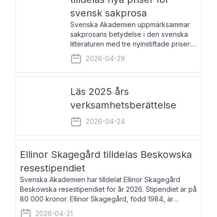
svensk sakprosa
Svenska Akademien uppmärksammar
sakprosans betydelse i den svenska
litteraturen med tre nyinstiftade priser:
Svenska Akademiens pris till
2026-04-29
framstående författare av svensk
sakprosa som i år går till Magnus
Västerbro, Svenska Akademiens pris
Läs 2025 års
verksamhetsberättelse
2026-04-24
Ellinor Skagegård tilldelas Beskowska
resestipendiet
Svenska Akademien har tilldelat Ellinor Skagegård
Beskowska resestipendiet för år 2026. Stipendiet är på
80 000 kronor. Ellinor Skagegård, född 1984, är
författare, journalist och musiker. Hon skriver
2026-04-21