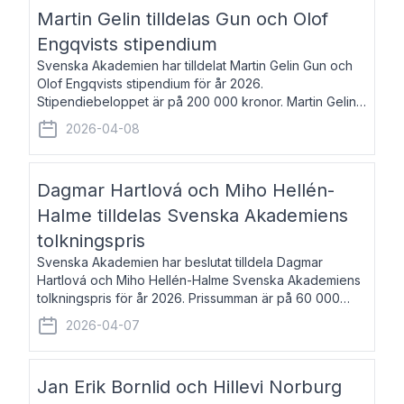
talar om språk och poesi – o
Martin Gelin tilldelas Gun och Olof
Engqvists stipendium
Svenska Akademien har tilldelat Martin Gelin Gun och
Olof Engqvists stipendium för år 2026.
Stipendiebeloppet är på 200 000 kronor. Martin Gelin,
född 1978, är journalist och författare. Han lever
2026-04-08
numera i Paris men var under många år bosat
Dagmar Hartlová och Miho Hellén-
Halme tilldelas Svenska Akademiens
tolkningspris
Svenska Akademien har beslutat tilldela Dagmar
Hartlová och Miho Hellén-Halme Svenska Akademiens
tolkningspris för år 2026. Prissumman är på 60 000
kronor var. Dagmar Hartlová, född 1951, översätter
2026-04-07
huvudsakligen från svenska till tjeckiska
Jan Erik Bornlid och Hillevi Norburg