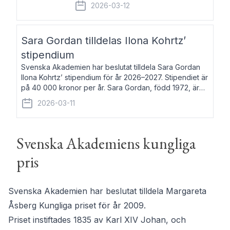
fem av de kungliga akademierna det så
2026-03-12
kallade Bernadotteprogrammet med
syfte att genom stipendier erbjuda stöd
och fortbildning till fo
Sara Gordan tilldelas Ilona Kohrtz’
stipendium
Svenska Akademien har beslutat tilldela Sara Gordan
Ilona Kohrtz’ stipendium för år 2026–2027. Stipendiet är
på 40 000 kronor per år. Sara Gordan, född 1972, är
författare och översättare. Hon debuterade 2006 med
2026-03-11
det prosalyriska verket En
Svenska Akademiens kungliga
pris
Svenska Akademien har beslutat tilldela Margareta
Åsberg Kungliga priset för år 2009.
Priset instiftades 1835 av Karl XIV Johan, och