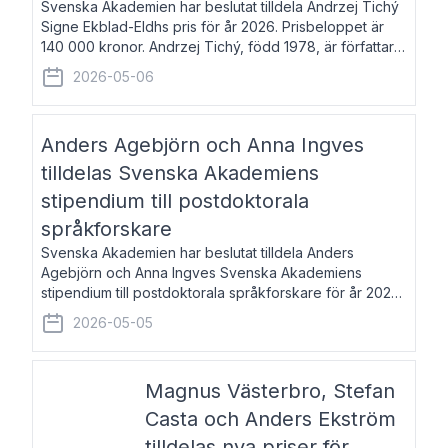
Svenska Akademien har beslutat tilldela Andrzej Tichý
Signe Ekblad-Eldhs pris för år 2026. Prisbeloppet är
140 000 kronor. Andrzej Tichý, född 1978, är författare
och kulturskribent. Han debuterade 2005 med den
2026-05-06
lovordade romanen Sex liter l
Anders Agebjörn och Anna Ingves
tilldelas Svenska Akademiens
stipendium till postdoktorala
språkforskare
Svenska Akademien har beslutat tilldela Anders
Agebjörn och Anna Ingves Svenska Akademiens
stipendium till postdoktorala språkforskare för år 2026.
Stipendiebeloppet är 75 000 kronor per mottagare.
2026-05-05
Anders Agebjörn, född 1984, är universitet
Magnus Västerbro, Stefan
Casta och Anders Ekström
tilldelas nya priser för