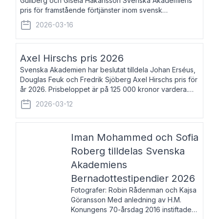
Gullberg och Gisela Håkansson Svenska Akademiens
pris för framstående förtjänster inom svensk
språkforskning och språkvård till minne av Carl Gabriel
2026-03-16
och Karin Forsberg för år 2026. Prissumma
Axel Hirschs pris 2026
Svenska Akademien har beslutat tilldela Johan Erséus,
Douglas Feuk och Fredrik Sjöberg Axel Hirschs pris för
år 2026. Prisbeloppet är på 125 000 kronor vardera.
Johan Erséus, född 1959, är fackboksförfattare och
2026-03-12
journalist med mångårigt för
Iman Mohammed och Sofia
Roberg tilldelas Svenska
Akademiens
Bernadottestipendier 2026
Fotografer: Robin Rådenman och Kajsa
Göransson Med anledning av H.M.
Konungens 70-årsdag 2016 instiftade