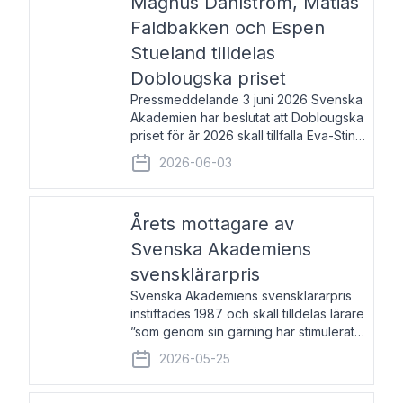
Magnus Dahlström, Matias
Faldbakken och Espen
Stueland tilldelas
Doblougska priset
Pressmeddelande 3 juni 2026 Svenska
Akademien har beslutat att Doblougska
priset för år 2026 skall tillfalla Eva-Stina
Byggmästar, Magnus Dahlström, Matias
2026-06-03
Faldbakken samt Espen Stueland.
Prisbeloppet är 200 000 svenska
kronor per mottagare
Årets mottagare av
Svenska Akademiens
svensklärarpris
Svenska Akademiens svensklärarpris
instiftades 1987 och skall tilldelas lärare
”som genom sin gärning har stimulerat
intresset hos unga människor för
2026-05-25
svenska språket och litteraturen”.
Prisutdelning och samtal med