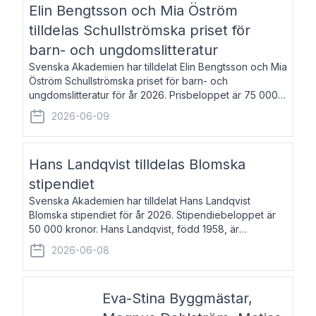
Elin Bengtsson och Mia Öström
tilldelas Schullströmska priset för
barn- och ungdomslitteratur
Svenska Akademien har tilldelat Elin Bengtsson och Mia
Öström Schullströmska priset för barn- och
ungdomslitteratur för år 2026. Prisbeloppet är 75 000
kronor vardera. Elin Bengtsson, född 1987, är författare
2026-06-09
och forskare i genusvetenskap.
Hans Landqvist tilldelas Blomska
stipendiet
Svenska Akademien har tilldelat Hans Landqvist
Blomska stipendiet för år 2026. Stipendiebeloppet är
50 000 kronor. Hans Landqvist, född 1958, är
professor i svenska vid Göteborgs universitet. Han
2026-06-08
disputerade år 2000 på avhandlingen Författn
Eva-Stina Byggmästar,