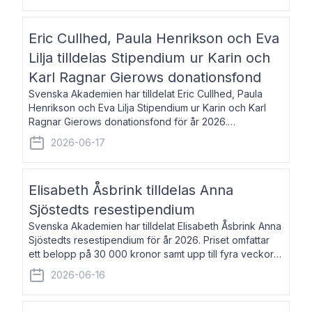
Eric Cullhed, Paula Henrikson och Eva
Lilja tilldelas Stipendium ur Karin och
Karl Ragnar Gierows donationsfond
Svenska Akademien har tilldelat Eric Cullhed, Paula
Henrikson och Eva Lilja Stipendium ur Karin och Karl
Ragnar Gierows donationsfond för år 2026.
Stipendiebeloppet är på 70 000 kronor vardera. Eric
2026-06-17
Cullhed, född 1985, är professor i grekis
Elisabeth Åsbrink tilldelas Anna
Sjöstedts resestipendium
Svenska Akademien har tilldelat Elisabeth Åsbrink Anna
Sjöstedts resestipendium för år 2026. Priset omfattar
ett belopp på 30 000 kronor samt upp till fyra veckors
fri vistelse i Akademiens lägenhet i Berlin. Elisabeth
2026-06-16
Åsbrink, född 1965 oc