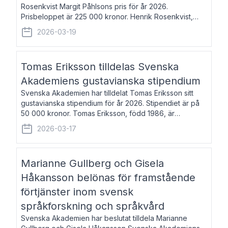
Rosenkvist Margit Påhlsons pris för år 2026.
Prisbeloppet är 225 000 kronor. Henrik Rosenkvist,
född 1965, är professor i nordiska språk vid Göteborgs
2026-03-19
universitet. Han disputerade 2004 på avhan
Tomas Eriksson tilldelas Svenska
Akademiens gustavianska stipendium
Svenska Akademien har tilldelat Tomas Eriksson sitt
gustavianska stipendium för år 2026. Stipendiet är på
50 000 kronor. Tomas Eriksson, född 1986, är
projektledare inom marknadsföring och författare och
2026-03-17
utkom i fjol med boken Syndabocken.
Marianne Gullberg och Gisela
Håkansson belönas för framstående
förtjänster inom svensk
språkforskning och språkvård
Svenska Akademien har beslutat tilldela Marianne