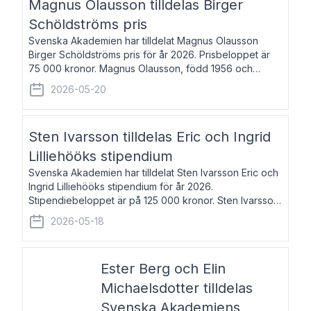
Magnus Olausson tilldelas Birger
Schöldströms pris
Svenska Akademien har tilldelat Magnus Olausson
Birger Schöldströms pris för år 2026. Prisbeloppet är
75 000 kronor. Magnus Olausson, född 1956 och
bosatt i Stockholm, är konstvetare, museiman och
2026-05-20
hovman. Han disputerade 1993 vid Uppsala un
Sten Ivarsson tilldelas Eric och Ingrid
Lilliehööks stipendium
Svenska Akademien har tilldelat Sten Ivarsson Eric och
Ingrid Lilliehööks stipendium för år 2026.
Stipendiebeloppet är på 125 000 kronor. Sten Ivarsson,
född 1979, är mediateksamordnare vid
2026-05-18
Söderslättsgymnasiet i Trelleborg. Här har han på
Ester Berg och Elin
Michaelsdotter tilldelas
Svenska Akademiens