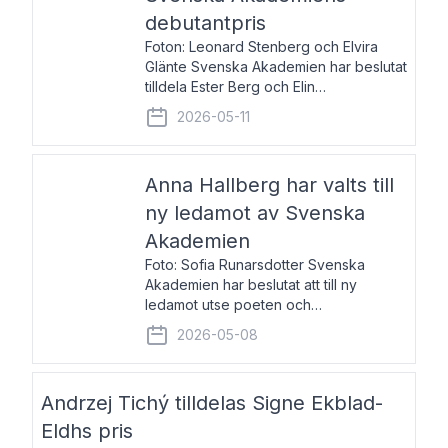
debutantpris
Foton: Leonard Stenberg och Elvira
Glänte Svenska Akademien har beslutat
tilldela Ester Berg och Elin
Michaelsdotter Svenska Akademiens
2026-05-11
debutantpris för år 2026. Priset är
nyinstiftat och syftar till att lyfta fram
intressanta och löftesrik
Anna Hallberg har valts till
ny ledamot av Svenska
Akademien
Foto: Sofia Runarsdotter Svenska
Akademien har beslutat att till ny
ledamot utse poeten och
litteraturkritikern Anna Hallberg. Hon
2026-05-08
efterträder poeten Tua Forsström på
stol 18 och kommer att ta sitt inträde vid
Akademiens högtidssammankomst
Andrzej Tichý tilldelas Signe Ekblad-
Eldhs pris