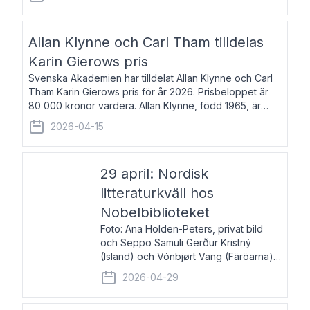
återkommande för Svenska Dagbladet, Ups
Allan Klynne och Carl Tham tilldelas
Karin Gierows pris
Svenska Akademien har tilldelat Allan Klynne och Carl
Tham Karin Gierows pris för år 2026. Prisbeloppet är
80 000 kronor vardera. Allan Klynne, född 1965, är
arkeolog, författare, översättare och fil.dr i antikens
2026-04-15
kultur och samhällsliv. Ut
29 april: Nordisk
litteraturkväll hos
Nobelbiblioteket
Foto: Ana Holden-Peters, privat bild
och Seppo Samuli Gerður Kristný
(Island) och Vónbjørt Vang (Färöarna)
läser ur sina verk och samtalar med
2026-04-29
John Swedenmark. De läser upp på
färöiska, isländska och svenska och