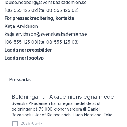
louise.hedberg@svenskaakademien.se
[08-555 125 02](tel:08-555 125 02)
För pressackreditering, kontakta
Katja Arvidsson
katja.arvidsson@svenskaakademien.se
[08-555 125 03](tel:08-555 125 03)
Ladda ner pressbilder
Ladda ner logotyp
Pressarkiv
Belöningar ur Akademiens egna medel
Svenska Akademien har ur egna medel delat ut
belöningar på 75 000 kronor vardera till Daniel
Boyacioglu, Josef Kleinheinrich, Hugo Nordland, Felicia
Stenroth och Svante Strandberg. Daniel Boyacioglu,
2026-06-17
född 1981, är poet och scenartist. Josef