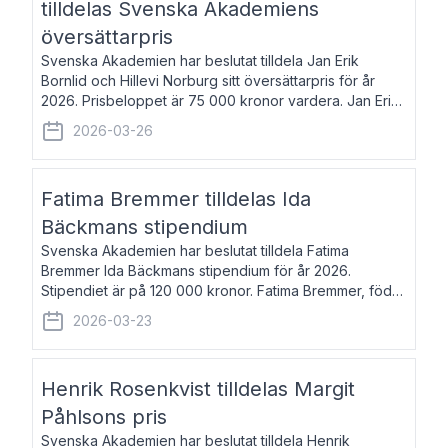
tilldelas Svenska Akademiens
översättarpris
Svenska Akademien har beslutat tilldela Jan Erik
Bornlid och Hillevi Norburg sitt översättarpris för år
2026. Prisbeloppet är 75 000 kronor vardera. Jan Erik
Bornlid, född 1947, är översättare från tyska. Han är
2026-03-26
främst känd för sina översät
Fatima Bremmer tilldelas Ida
Bäckmans stipendium
Svenska Akademien har beslutat tilldela Fatima
Bremmer Ida Bäckmans stipendium för år 2026.
Stipendiet är på 120 000 kronor. Fatima Bremmer, född
1977, är journalist och författare. Hon utkom i fjol med
2026-03-23
boken Ligan. Klarakvarterens blodsyst
Henrik Rosenkvist tilldelas Margit
Påhlsons pris
Svenska Akademien har beslutat tilldela Henrik