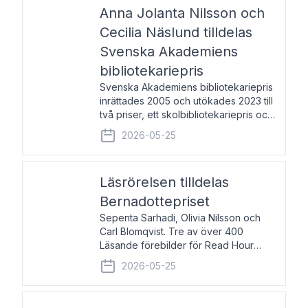
pristagarna äger rum under
Anna Jolanta Nilsson och
Cecilia Näslund tilldelas
Svenska Akademiens
bibliotekariepris
Svenska Akademiens bibliotekariepris
inrättades 2005 och utökades 2023 till
två priser, ett skolbibliotekariepris och
ett folkbibliotekariepris. Priserna skall
2026-05-25
tilldelas bibliotekarier vid svenska folk-
och skolbibliotek som gjort värdefull
Läsrörelsen tilldelas
Bernadottepriset
Sepenta Sarhadi, Olivia Nilsson och
Carl Blomqvist. Tre av över 400
Läsande förebilder för Read Hour
Sverige. Foto: Michael Wall. Den ideella
2026-05-25
föreningen Läsrörelsen tilldelas
Bernadottepriset 2026 för att den
under ett kvarts sekel gjort re