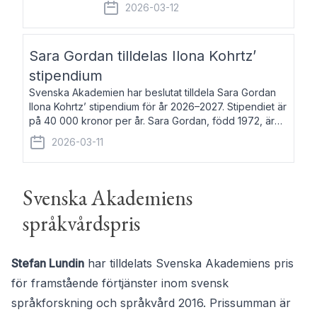
fem av de kungliga akademierna det så
2026-03-12
kallade Bernadotteprogrammet med
syfte att genom stipendier erbjuda stöd
och fortbildning till fo
Sara Gordan tilldelas Ilona Kohrtz’
stipendium
Svenska Akademien har beslutat tilldela Sara Gordan
Ilona Kohrtz’ stipendium för år 2026–2027. Stipendiet är
på 40 000 kronor per år. Sara Gordan, född 1972, är
författare och översättare. Hon debuterade 2006 med
2026-03-11
det prosalyriska verket En
Svenska Akademiens
språkvårdspris
Stefan Lundin
har tilldelats Svenska Akademiens pris
för framstående förtjänster inom svensk
språkforskning och språkvård 2016. Prissumman är