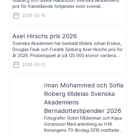
Gullberg och Gisela Håkansson Svenska Akademiens
pris för framstående förtjänster inom svensk
språkforskning och språkvård till minne av Carl Gabriel
2026-03-16
och Karin Forsberg för år 2026. Prissumma
Axel Hirschs pris 2026
Svenska Akademien har beslutat tilldela Johan Erséus,
Douglas Feuk och Fredrik Sjöberg Axel Hirschs pris för
år 2026. Prisbeloppet är på 125 000 kronor vardera.
Johan Erséus, född 1959, är fackboksförfattare och
2026-03-12
journalist med mångårigt för
Iman Mohammed och Sofia
Roberg tilldelas Svenska
Akademiens
Bernadottestipendier 2026
Fotografer: Robin Rådenman och Kajsa
Göransson Med anledning av H.M.
Konungens 70-årsdag 2016 instiftade