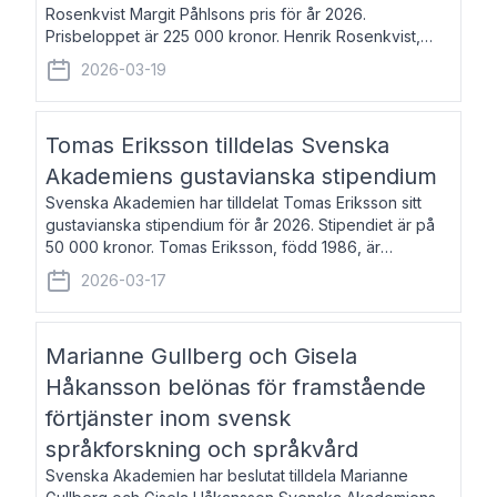
Rosenkvist Margit Påhlsons pris för år 2026.
Prisbeloppet är 225 000 kronor. Henrik Rosenkvist,
född 1965, är professor i nordiska språk vid Göteborgs
2026-03-19
universitet. Han disputerade 2004 på avhan
Tomas Eriksson tilldelas Svenska
Akademiens gustavianska stipendium
Svenska Akademien har tilldelat Tomas Eriksson sitt
gustavianska stipendium för år 2026. Stipendiet är på
50 000 kronor. Tomas Eriksson, född 1986, är
projektledare inom marknadsföring och författare och
2026-03-17
utkom i fjol med boken Syndabocken.
Marianne Gullberg och Gisela
Håkansson belönas för framstående
förtjänster inom svensk
språkforskning och språkvård
Svenska Akademien har beslutat tilldela Marianne