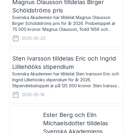
Magnus Olausson tilldelas Birger
Schöldströms pris
Svenska Akademien har tilldelat Magnus Olausson
Birger Schöldströms pris för år 2026. Prisbeloppet är
75 000 kronor. Magnus Olausson, född 1956 och
bosatt i Stockholm, är konstvetare, museiman och
2026-05-20
hovman. Han disputerade 1993 vid Uppsala un
Sten Ivarsson tilldelas Eric och Ingrid
Lilliehööks stipendium
Svenska Akademien har tilldelat Sten Ivarsson Eric och
Ingrid Lilliehööks stipendium för år 2026.
Stipendiebeloppet är på 125 000 kronor. Sten Ivarsson,
född 1979, är mediateksamordnare vid
2026-05-18
Söderslättsgymnasiet i Trelleborg. Här har han på
Ester Berg och Elin
Michaelsdotter tilldelas
Svenska Akademiens