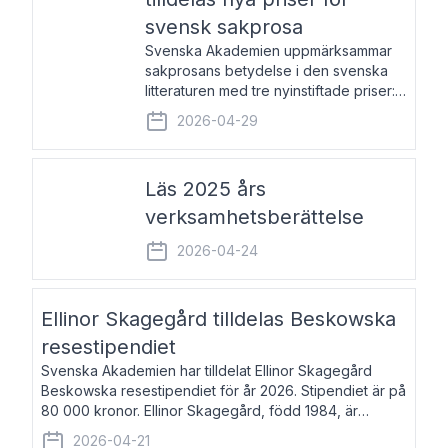
svensk sakprosa
Svenska Akademien uppmärksammar
sakprosans betydelse i den svenska
litteraturen med tre nyinstiftade priser:
Svenska Akademiens pris till
2026-04-29
framstående författare av svensk
sakprosa som i år går till Magnus
Västerbro, Svenska Akademiens pris
Läs 2025 års
verksamhetsberättelse
2026-04-24
Ellinor Skagegård tilldelas Beskowska
resestipendiet
Svenska Akademien har tilldelat Ellinor Skagegård
Beskowska resestipendiet för år 2026. Stipendiet är på
80 000 kronor. Ellinor Skagegård, född 1984, är
författare, journalist och musiker. Hon skriver
2026-04-21