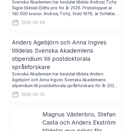
Svenska Akademien har beslutat tilldela Andrzej Tichý
Signe Ekblad-Eldhs pris för år 2026. Prisbeloppet är
140 000 kronor. Andrzej Tichý, född 1978, är författare
och kulturskribent. Han debuterade 2005 med den
2026-05-06
lovordade romanen Sex liter l
Anders Agebjörn och Anna Ingves
tilldelas Svenska Akademiens
stipendium till postdoktorala
språkforskare
Svenska Akademien har beslutat tilldela Anders
Agebjörn och Anna Ingves Svenska Akademiens
stipendium till postdoktorala språkforskare för år 2026.
Stipendiebeloppet är 75 000 kronor per mottagare.
2026-05-05
Anders Agebjörn, född 1984, är universitet
Magnus Västerbro, Stefan
Casta och Anders Ekström
tilldelas nya priser för