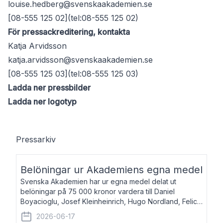
louise.hedberg@svenskaakademien.se
[08-555 125 02](tel:08-555 125 02)
För pressackreditering, kontakta
Katja Arvidsson
katja.arvidsson@svenskaakademien.se
[08-555 125 03](tel:08-555 125 03)
Ladda ner pressbilder
Ladda ner logotyp
Pressarkiv
Belöningar ur Akademiens egna medel
Svenska Akademien har ur egna medel delat ut
belöningar på 75 000 kronor vardera till Daniel
Boyacioglu, Josef Kleinheinrich, Hugo Nordland, Felicia
Stenroth och Svante Strandberg. Daniel Boyacioglu,
2026-06-17
född 1981, är poet och scenartist. Josef