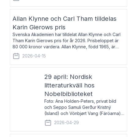
återkommande för Svenska Dagbladet, Ups
Allan Klynne och Carl Tham tilldelas
Karin Gierows pris
Svenska Akademien har tilldelat Allan Klynne och Carl
Tham Karin Gierows pris för år 2026. Prisbeloppet är
80 000 kronor vardera. Allan Klynne, född 1965, är
arkeolog, författare, översättare och fil.dr i antikens
2026-04-15
kultur och samhällsliv. Ut
29 april: Nordisk
litteraturkväll hos
Nobelbiblioteket
Foto: Ana Holden-Peters, privat bild
och Seppo Samuli Gerður Kristný
(Island) och Vónbjørt Vang (Färöarna)
läser ur sina verk och samtalar med
2026-04-29
John Swedenmark. De läser upp på
färöiska, isländska och svenska och