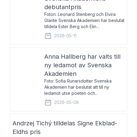
debutantpris
Foton: Leonard Stenberg och Elvira
Glänte Svenska Akademien har beslutat
tilldela Ester Berg och Elin
Michaelsdotter Svenska Akademiens
2026-05-11
debutantpris för år 2026. Priset är
nyinstiftat och syftar till att lyfta fram
intressanta och löftesrik
Anna Hallberg har valts till
ny ledamot av Svenska
Akademien
Foto: Sofia Runarsdotter Svenska
Akademien har beslutat att till ny
ledamot utse poeten och
litteraturkritikern Anna Hallberg. Hon
2026-05-08
efterträder poeten Tua Forsström på
stol 18 och kommer att ta sitt inträde vid
Akademiens högtidssammankomst
Andrzej Tichý tilldelas Signe Ekblad-
Eldhs pris