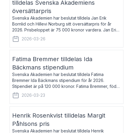
tilldelas Svenska Akademiens
översättarpris
Svenska Akademien har beslutat tilldela Jan Erik
Bornlid och Hillevi Norburg sitt översättarpris för år
2026. Prisbeloppet är 75 000 kronor vardera. Jan Erik
Bornlid, född 1947, är översättare från tyska. Han är
2026-03-26
främst känd för sina översät
Fatima Bremmer tilldelas Ida
Bäckmans stipendium
Svenska Akademien har beslutat tilldela Fatima
Bremmer Ida Bäckmans stipendium för år 2026.
Stipendiet är på 120 000 kronor. Fatima Bremmer, född
1977, är journalist och författare. Hon utkom i fjol med
2026-03-23
boken Ligan. Klarakvarterens blodsyst
Henrik Rosenkvist tilldelas Margit
Påhlsons pris
Svenska Akademien har beslutat tilldela Henrik