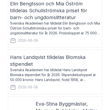
Elin Bengtsson och Mia Öström
tilldelas Schullströmska priset för
barn- och ungdomslitteratur
Svenska Akademien har tilldelat Elin Bengtsson och Mia
Öström Schullströmska priset för barn- och
ungdomslitteratur för år 2026. Prisbeloppet är 75 000
kronor vardera. Elin Bengtsson, född 1987, är författare
2026-06-09
och forskare i genusvetenskap.
Hans Landqvist tilldelas Blomska
stipendiet
Svenska Akademien har tilldelat Hans Landqvist
Blomska stipendiet för år 2026. Stipendiebeloppet är
50 000 kronor. Hans Landqvist, född 1958, är
professor i svenska vid Göteborgs universitet. Han
2026-06-08
disputerade år 2000 på avhandlingen Författn
Eva-Stina Byggmästar,