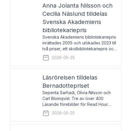
pristagarna äger rum under
Anna Jolanta Nilsson och
Cecilia Näslund tilldelas
Svenska Akademiens
bibliotekariepris
Svenska Akademiens bibliotekariepris
inrättades 2005 och utökades 2023 till
två priser, ett skolbibliotekariepris och
ett folkbibliotekariepris. Priserna skall
2026-05-25
tilldelas bibliotekarier vid svenska folk-
och skolbibliotek som gjort värdefull
Läsrörelsen tilldelas
Bernadottepriset
Sepenta Sarhadi, Olivia Nilsson och
Carl Blomqvist. Tre av över 400
Läsande förebilder för Read Hour
Sverige. Foto: Michael Wall. Den ideella
2026-05-25
föreningen Läsrörelsen tilldelas
Bernadottepriset 2026 för att den
under ett kvarts sekel gjort re