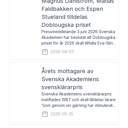
Magnus Dahlström, Matias
Faldbakken och Espen
Stueland tilldelas
Doblougska priset
Pressmeddelande 3 juni 2026 Svenska
Akademien har beslutat att Doblougska
priset för år 2026 skall tillfalla Eva-Stina
Byggmästar, Magnus Dahlström, Matias
2026-06-03
Faldbakken samt Espen Stueland.
Prisbeloppet är 200 000 svenska
kronor per mottagare
Årets mottagare av
Svenska Akademiens
svensklärarpris
Svenska Akademiens svensklärarpris
instiftades 1987 och skall tilldelas lärare
”som genom sin gärning har stimulerat
intresset hos unga människor för
2026-05-25
svenska språket och litteraturen”.
Prisutdelning och samtal med