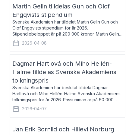
talar om språk och poesi – o
Martin Gelin tilldelas Gun och Olof
Engqvists stipendium
Svenska Akademien har tilldelat Martin Gelin Gun och
Olof Engqvists stipendium för år 2026.
Stipendiebeloppet är på 200 000 kronor. Martin Gelin,
född 1978, är journalist och författare. Han lever
2026-04-08
numera i Paris men var under många år bosat
Dagmar Hartlová och Miho Hellén-
Halme tilldelas Svenska Akademiens
tolkningspris
Svenska Akademien har beslutat tilldela Dagmar
Hartlová och Miho Hellén-Halme Svenska Akademiens
tolkningspris för år 2026. Prissumman är på 60 000
kronor var. Dagmar Hartlová, född 1951, översätter
2026-04-07
huvudsakligen från svenska till tjeckiska
Jan Erik Bornlid och Hillevi Norburg