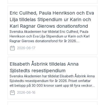
Eric Cullhed, Paula Henrikson och Eva
Lilja tilldelas Stipendium ur Karin och
Karl Ragnar Gierows donationsfond
Svenska Akademien har tilldelat Eric Cullhed, Paula
Henrikson och Eva Lilja Stipendium ur Karin och Karl
Ragnar Gierows donationsfond för år 2026.
Stipendiebeloppet är på 70 000 kronor vardera. Eric
2026-06-17
Cullhed, född 1985, är professor i grekis
Elisabeth Åsbrink tilldelas Anna
Sjöstedts resestipendium
Svenska Akademien har tilldelat Elisabeth Åsbrink Anna
Sjöstedts resestipendium för år 2026. Priset omfattar
ett belopp på 30 000 kronor samt upp till fyra veckors
fri vistelse i Akademiens lägenhet i Berlin. Elisabeth
2026-06-16
Åsbrink, född 1965 oc