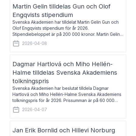
talar om språk och poesi – o
Martin Gelin tilldelas Gun och Olof
Engqvists stipendium
Svenska Akademien har tilldelat Martin Gelin Gun och
Olof Engqvists stipendium för år 2026.
Stipendiebeloppet är på 200 000 kronor. Martin Gelin,
född 1978, är journalist och författare. Han lever
2026-04-08
numera i Paris men var under många år bosat
Dagmar Hartlová och Miho Hellén-
Halme tilldelas Svenska Akademiens
tolkningspris
Svenska Akademien har beslutat tilldela Dagmar
Hartlová och Miho Hellén-Halme Svenska Akademiens
tolkningspris för år 2026. Prissumman är på 60 000
kronor var. Dagmar Hartlová, född 1951, översätter
2026-04-07
huvudsakligen från svenska till tjeckiska
Jan Erik Bornlid och Hillevi Norburg