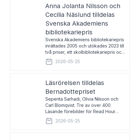
pristagarna äger rum under
Anna Jolanta Nilsson och
Cecilia Näslund tilldelas
Svenska Akademiens
bibliotekariepris
Svenska Akademiens bibliotekariepris
inrättades 2005 och utökades 2023 till
två priser, ett skolbibliotekariepris och
ett folkbibliotekariepris. Priserna skall
2026-05-25
tilldelas bibliotekarier vid svenska folk-
och skolbibliotek som gjort värdefull
Läsrörelsen tilldelas
Bernadottepriset
Sepenta Sarhadi, Olivia Nilsson och
Carl Blomqvist. Tre av över 400
Läsande förebilder för Read Hour
Sverige. Foto: Michael Wall. Den ideella
2026-05-25
föreningen Läsrörelsen tilldelas
Bernadottepriset 2026 för att den
under ett kvarts sekel gjort re