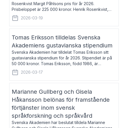
Rosenkvist Margit Påhlsons pris för år 2026.
Prisbeloppet är 225 000 kronor. Henrik Rosenkvist,
född 1965, är professor i nordiska språk vid Göteborgs
2026-03-19
universitet. Han disputerade 2004 på avhan
Tomas Eriksson tilldelas Svenska
Akademiens gustavianska stipendium
Svenska Akademien har tilldelat Tomas Eriksson sitt
gustavianska stipendium för år 2026. Stipendiet är på
50 000 kronor. Tomas Eriksson, född 1986, är
projektledare inom marknadsföring och författare och
2026-03-17
utkom i fjol med boken Syndabocken.
Marianne Gullberg och Gisela
Håkansson belönas för framstående
förtjänster inom svensk
språkforskning och språkvård
Svenska Akademien har beslutat tilldela Marianne