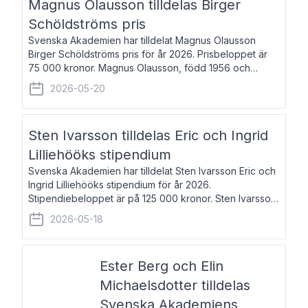
Magnus Olausson tilldelas Birger
Schöldströms pris
Svenska Akademien har tilldelat Magnus Olausson
Birger Schöldströms pris för år 2026. Prisbeloppet är
75 000 kronor. Magnus Olausson, född 1956 och
bosatt i Stockholm, är konstvetare, museiman och
2026-05-20
hovman. Han disputerade 1993 vid Uppsala un
Sten Ivarsson tilldelas Eric och Ingrid
Lilliehööks stipendium
Svenska Akademien har tilldelat Sten Ivarsson Eric och
Ingrid Lilliehööks stipendium för år 2026.
Stipendiebeloppet är på 125 000 kronor. Sten Ivarsson,
född 1979, är mediateksamordnare vid
2026-05-18
Söderslättsgymnasiet i Trelleborg. Här har han på
Ester Berg och Elin
Michaelsdotter tilldelas
Svenska Akademiens