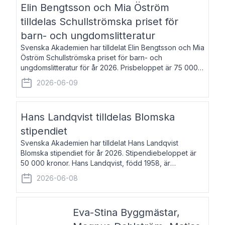
Elin Bengtsson och Mia Öström
tilldelas Schullströmska priset för
barn- och ungdomslitteratur
Svenska Akademien har tilldelat Elin Bengtsson och Mia
Öström Schullströmska priset för barn- och
ungdomslitteratur för år 2026. Prisbeloppet är 75 000
kronor vardera. Elin Bengtsson, född 1987, är författare
2026-06-09
och forskare i genusvetenskap.
Hans Landqvist tilldelas Blomska
stipendiet
Svenska Akademien har tilldelat Hans Landqvist
Blomska stipendiet för år 2026. Stipendiebeloppet är
50 000 kronor. Hans Landqvist, född 1958, är
professor i svenska vid Göteborgs universitet. Han
2026-06-08
disputerade år 2000 på avhandlingen Författn
Eva-Stina Byggmästar,