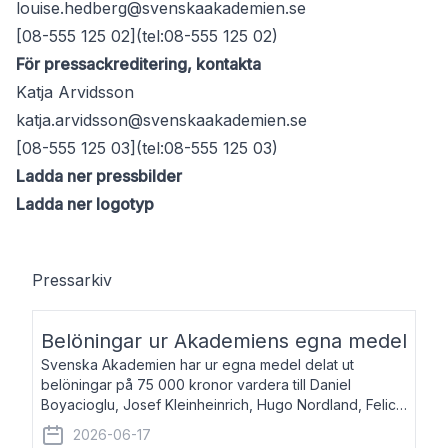
louise.hedberg@svenskaakademien.se
[08-555 125 02](tel:08-555 125 02)
För pressackreditering, kontakta
Katja Arvidsson
katja.arvidsson@svenskaakademien.se
[08-555 125 03](tel:08-555 125 03)
Ladda ner pressbilder
Ladda ner logotyp
Pressarkiv
Belöningar ur Akademiens egna medel
Svenska Akademien har ur egna medel delat ut
belöningar på 75 000 kronor vardera till Daniel
Boyacioglu, Josef Kleinheinrich, Hugo Nordland, Felicia
Stenroth och Svante Strandberg. Daniel Boyacioglu,
2026-06-17
född 1981, är poet och scenartist. Josef