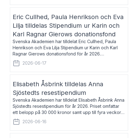
Eric Cullhed, Paula Henrikson och Eva
Lilja tilldelas Stipendium ur Karin och
Karl Ragnar Gierows donationsfond
Svenska Akademien har tilldelat Eric Cullhed, Paula
Henrikson och Eva Lilja Stipendium ur Karin och Karl
Ragnar Gierows donationsfond för år 2026.
Stipendiebeloppet är på 70 000 kronor vardera. Eric
2026-06-17
Cullhed, född 1985, är professor i grekis
Elisabeth Åsbrink tilldelas Anna
Sjöstedts resestipendium
Svenska Akademien har tilldelat Elisabeth Åsbrink Anna
Sjöstedts resestipendium för år 2026. Priset omfattar
ett belopp på 30 000 kronor samt upp till fyra veckors
fri vistelse i Akademiens lägenhet i Berlin. Elisabeth
2026-06-16
Åsbrink, född 1965 oc