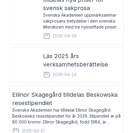
svensk sakprosa
Svenska Akademien uppmärksammar
sakprosans betydelse i den svenska
litteraturen med tre nyinstiftade priser:
Svenska Akademiens pris till
2026-04-29
framstående författare av svensk
sakprosa som i år går till Magnus
Västerbro, Svenska Akademiens pris
Läs 2025 års
verksamhetsberättelse
2026-04-24
Ellinor Skagegård tilldelas Beskowska
resestipendiet
Svenska Akademien har tilldelat Ellinor Skagegård
Beskowska resestipendiet för år 2026. Stipendiet är på
80 000 kronor. Ellinor Skagegård, född 1984, är
författare, journalist och musiker. Hon skriver
2026-04-21