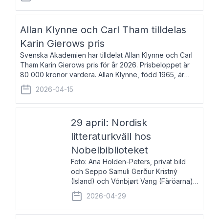
återkommande för Svenska Dagbladet, Ups
Allan Klynne och Carl Tham tilldelas
Karin Gierows pris
Svenska Akademien har tilldelat Allan Klynne och Carl
Tham Karin Gierows pris för år 2026. Prisbeloppet är
80 000 kronor vardera. Allan Klynne, född 1965, är
arkeolog, författare, översättare och fil.dr i antikens
2026-04-15
kultur och samhällsliv. Ut
29 april: Nordisk
litteraturkväll hos
Nobelbiblioteket
Foto: Ana Holden-Peters, privat bild
och Seppo Samuli Gerður Kristný
(Island) och Vónbjørt Vang (Färöarna)
läser ur sina verk och samtalar med
2026-04-29
John Swedenmark. De läser upp på
färöiska, isländska och svenska och