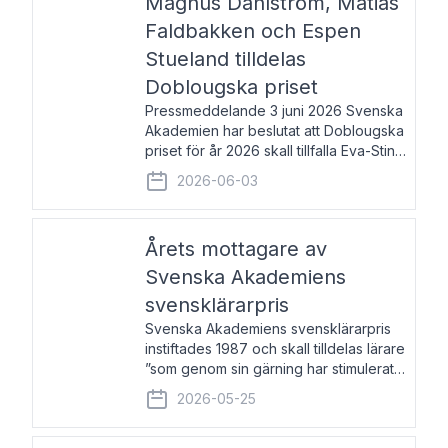
Magnus Dahlström, Matias
Faldbakken och Espen
Stueland tilldelas
Doblougska priset
Pressmeddelande 3 juni 2026 Svenska
Akademien har beslutat att Doblougska
priset för år 2026 skall tillfalla Eva-Stina
Byggmästar, Magnus Dahlström, Matias
2026-06-03
Faldbakken samt Espen Stueland.
Prisbeloppet är 200 000 svenska
kronor per mottagare
Årets mottagare av
Svenska Akademiens
svensklärarpris
Svenska Akademiens svensklärarpris
instiftades 1987 och skall tilldelas lärare
”som genom sin gärning har stimulerat
intresset hos unga människor för
2026-05-25
svenska språket och litteraturen”.
Prisutdelning och samtal med