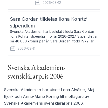
fem av de kungliga akademierna det så
2026-03-12
kallade Bernadotteprogrammet med
syfte att genom stipendier erbjuda stöd
och fortbildning till fo
Sara Gordan tilldelas Ilona Kohrtz’
stipendium
Svenska Akademien har beslutat tilldela Sara Gordan
Ilona Kohrtz’ stipendium för år 2026–2027. Stipendiet är
på 40 000 kronor per år. Sara Gordan, född 1972, är
författare och översättare. Hon debuterade 2006 med
2026-03-11
det prosalyriska verket En
Svenska Akademiens
svensklärarpris 2006
Svenska Akademien har utsett Lena Alvåker, Maj
Björk och Anne-Marie Körling till mottagare av
Svenska Akademiens svensklärarpris 2006.