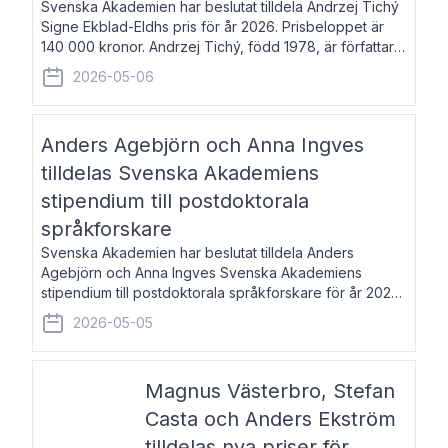
Svenska Akademien har beslutat tilldela Andrzej Tichý
Signe Ekblad-Eldhs pris för år 2026. Prisbeloppet är
140 000 kronor. Andrzej Tichý, född 1978, är författare
och kulturskribent. Han debuterade 2005 med den
2026-05-06
lovordade romanen Sex liter l
Anders Agebjörn och Anna Ingves
tilldelas Svenska Akademiens
stipendium till postdoktorala
språkforskare
Svenska Akademien har beslutat tilldela Anders
Agebjörn och Anna Ingves Svenska Akademiens
stipendium till postdoktorala språkforskare för år 2026.
Stipendiebeloppet är 75 000 kronor per mottagare.
2026-05-05
Anders Agebjörn, född 1984, är universitet
Magnus Västerbro, Stefan
Casta och Anders Ekström
tilldelas nya priser för