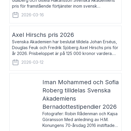
Gullberg och Gisela Håkansson Svenska Akademiens
pris för framstående förtjänster inom svensk
språkforskning och språkvård till minne av Carl Gabriel
2026-03-16
och Karin Forsberg för år 2026. Prissumma
Axel Hirschs pris 2026
Svenska Akademien har beslutat tilldela Johan Erséus,
Douglas Feuk och Fredrik Sjöberg Axel Hirschs pris för
år 2026. Prisbeloppet är på 125 000 kronor vardera.
Johan Erséus, född 1959, är fackboksförfattare och
2026-03-12
journalist med mångårigt för
Iman Mohammed och Sofia
Roberg tilldelas Svenska
Akademiens
Bernadottestipendier 2026
Fotografer: Robin Rådenman och Kajsa
Göransson Med anledning av H.M.
Konungens 70-årsdag 2016 instiftade