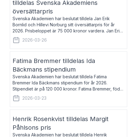
tilldelas Svenska Akademiens
översättarpris
Svenska Akademien har beslutat tilldela Jan Erik
Bornlid och Hillevi Norburg sitt översättarpris för år
2026. Prisbeloppet är 75 000 kronor vardera. Jan Erik
Bornlid, född 1947, är översättare från tyska. Han är
2026-03-26
främst känd för sina översät
Fatima Bremmer tilldelas Ida
Bäckmans stipendium
Svenska Akademien har beslutat tilldela Fatima
Bremmer Ida Bäckmans stipendium för år 2026.
Stipendiet är på 120 000 kronor. Fatima Bremmer, född
1977, är journalist och författare. Hon utkom i fjol med
2026-03-23
boken Ligan. Klarakvarterens blodsyst
Henrik Rosenkvist tilldelas Margit
Påhlsons pris
Svenska Akademien har beslutat tilldela Henrik