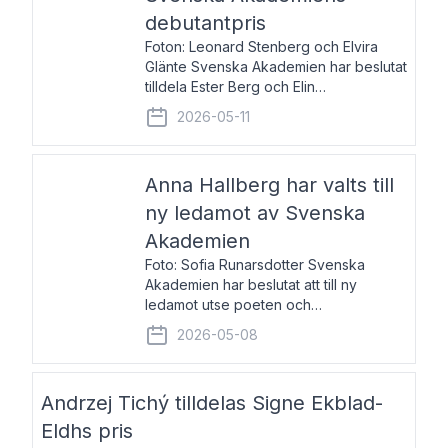
debutantpris
Foton: Leonard Stenberg och Elvira
Glänte Svenska Akademien har beslutat
tilldela Ester Berg och Elin
Michaelsdotter Svenska Akademiens
2026-05-11
debutantpris för år 2026. Priset är
nyinstiftat och syftar till att lyfta fram
intressanta och löftesrik
Anna Hallberg har valts till
ny ledamot av Svenska
Akademien
Foto: Sofia Runarsdotter Svenska
Akademien har beslutat att till ny
ledamot utse poeten och
litteraturkritikern Anna Hallberg. Hon
2026-05-08
efterträder poeten Tua Forsström på
stol 18 och kommer att ta sitt inträde vid
Akademiens högtidssammankomst
Andrzej Tichý tilldelas Signe Ekblad-
Eldhs pris