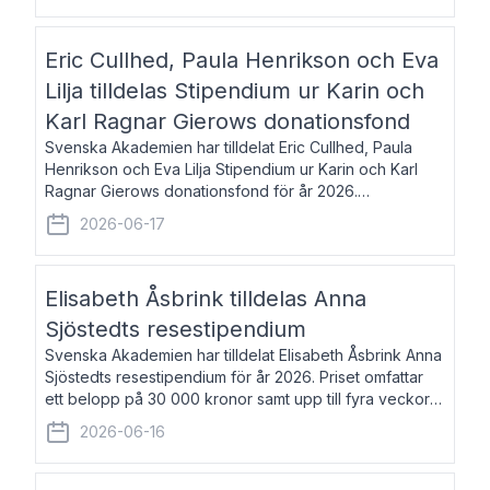
Eric Cullhed, Paula Henrikson och Eva
Lilja tilldelas Stipendium ur Karin och
Karl Ragnar Gierows donationsfond
Svenska Akademien har tilldelat Eric Cullhed, Paula
Henrikson och Eva Lilja Stipendium ur Karin och Karl
Ragnar Gierows donationsfond för år 2026.
Stipendiebeloppet är på 70 000 kronor vardera. Eric
2026-06-17
Cullhed, född 1985, är professor i grekis
Elisabeth Åsbrink tilldelas Anna
Sjöstedts resestipendium
Svenska Akademien har tilldelat Elisabeth Åsbrink Anna
Sjöstedts resestipendium för år 2026. Priset omfattar
ett belopp på 30 000 kronor samt upp till fyra veckors
fri vistelse i Akademiens lägenhet i Berlin. Elisabeth
2026-06-16
Åsbrink, född 1965 oc