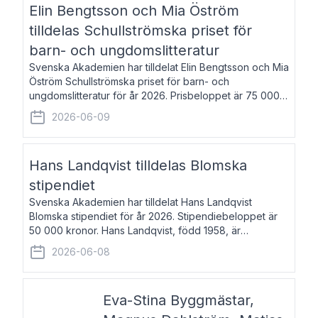
Elin Bengtsson och Mia Öström
tilldelas Schullströmska priset för
barn- och ungdomslitteratur
Svenska Akademien har tilldelat Elin Bengtsson och Mia
Öström Schullströmska priset för barn- och
ungdomslitteratur för år 2026. Prisbeloppet är 75 000
kronor vardera. Elin Bengtsson, född 1987, är författare
2026-06-09
och forskare i genusvetenskap.
Hans Landqvist tilldelas Blomska
stipendiet
Svenska Akademien har tilldelat Hans Landqvist
Blomska stipendiet för år 2026. Stipendiebeloppet är
50 000 kronor. Hans Landqvist, född 1958, är
professor i svenska vid Göteborgs universitet. Han
2026-06-08
disputerade år 2000 på avhandlingen Författn
Eva-Stina Byggmästar,