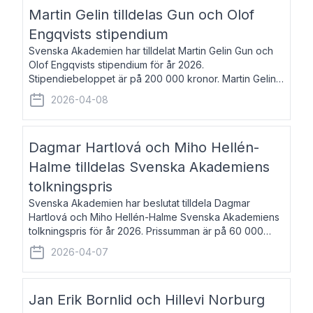
talar om språk och poesi – o
Martin Gelin tilldelas Gun och Olof
Engqvists stipendium
Svenska Akademien har tilldelat Martin Gelin Gun och
Olof Engqvists stipendium för år 2026.
Stipendiebeloppet är på 200 000 kronor. Martin Gelin,
född 1978, är journalist och författare. Han lever
2026-04-08
numera i Paris men var under många år bosat
Dagmar Hartlová och Miho Hellén-
Halme tilldelas Svenska Akademiens
tolkningspris
Svenska Akademien har beslutat tilldela Dagmar
Hartlová och Miho Hellén-Halme Svenska Akademiens
tolkningspris för år 2026. Prissumman är på 60 000
kronor var. Dagmar Hartlová, född 1951, översätter
2026-04-07
huvudsakligen från svenska till tjeckiska
Jan Erik Bornlid och Hillevi Norburg