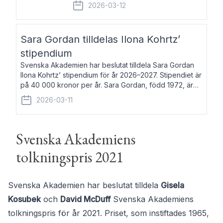
fem av de kungliga akademierna det så
2026-03-12
kallade Bernadotteprogrammet med
syfte att genom stipendier erbjuda stöd
och fortbildning till fo
Sara Gordan tilldelas Ilona Kohrtz’
stipendium
Svenska Akademien har beslutat tilldela Sara Gordan
Ilona Kohrtz’ stipendium för år 2026–2027. Stipendiet är
på 40 000 kronor per år. Sara Gordan, född 1972, är
författare och översättare. Hon debuterade 2006 med
2026-03-11
det prosalyriska verket En
Svenska Akademiens
tolkningspris 2021
Svenska Akademien har beslutat tilldela
Gisela
Kosubek
och
David McDuff
Svenska Akademiens
tolkningspris för år 2021. Priset, som instiftades 1965,