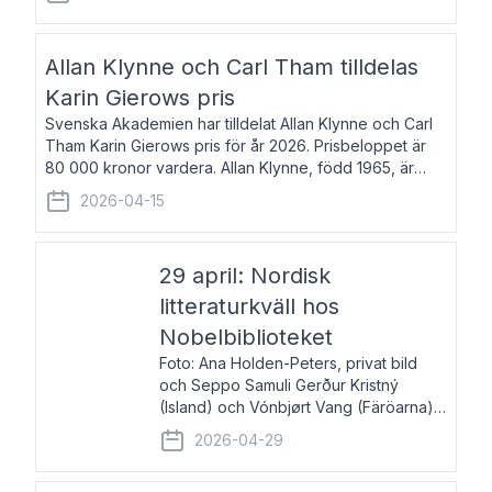
återkommande för Svenska Dagbladet, Ups
Allan Klynne och Carl Tham tilldelas
Karin Gierows pris
Svenska Akademien har tilldelat Allan Klynne och Carl
Tham Karin Gierows pris för år 2026. Prisbeloppet är
80 000 kronor vardera. Allan Klynne, född 1965, är
arkeolog, författare, översättare och fil.dr i antikens
2026-04-15
kultur och samhällsliv. Ut
29 april: Nordisk
litteraturkväll hos
Nobelbiblioteket
Foto: Ana Holden-Peters, privat bild
och Seppo Samuli Gerður Kristný
(Island) och Vónbjørt Vang (Färöarna)
läser ur sina verk och samtalar med
2026-04-29
John Swedenmark. De läser upp på
färöiska, isländska och svenska och