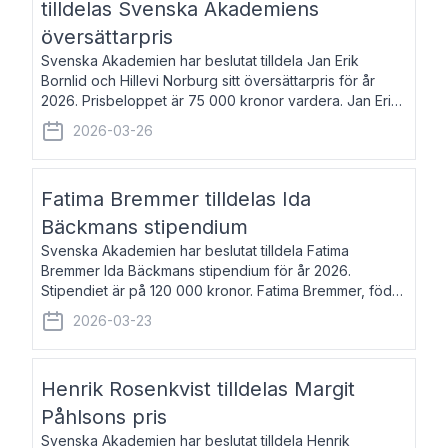
tilldelas Svenska Akademiens
översättarpris
Svenska Akademien har beslutat tilldela Jan Erik
Bornlid och Hillevi Norburg sitt översättarpris för år
2026. Prisbeloppet är 75 000 kronor vardera. Jan Erik
Bornlid, född 1947, är översättare från tyska. Han är
2026-03-26
främst känd för sina översät
Fatima Bremmer tilldelas Ida
Bäckmans stipendium
Svenska Akademien har beslutat tilldela Fatima
Bremmer Ida Bäckmans stipendium för år 2026.
Stipendiet är på 120 000 kronor. Fatima Bremmer, född
1977, är journalist och författare. Hon utkom i fjol med
2026-03-23
boken Ligan. Klarakvarterens blodsyst
Henrik Rosenkvist tilldelas Margit
Påhlsons pris
Svenska Akademien har beslutat tilldela Henrik