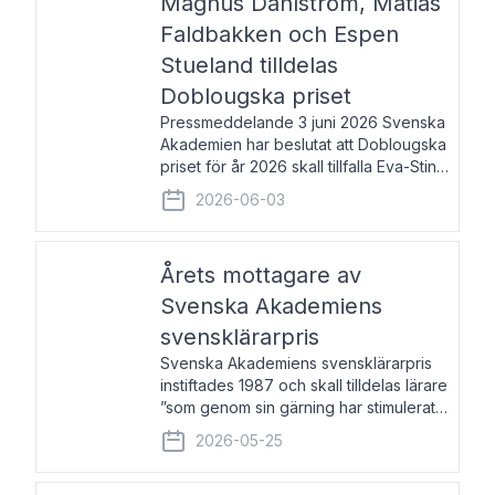
Magnus Dahlström, Matias
Faldbakken och Espen
Stueland tilldelas
Doblougska priset
Pressmeddelande 3 juni 2026 Svenska
Akademien har beslutat att Doblougska
priset för år 2026 skall tillfalla Eva-Stina
Byggmästar, Magnus Dahlström, Matias
2026-06-03
Faldbakken samt Espen Stueland.
Prisbeloppet är 200 000 svenska
kronor per mottagare
Årets mottagare av
Svenska Akademiens
svensklärarpris
Svenska Akademiens svensklärarpris
instiftades 1987 och skall tilldelas lärare
”som genom sin gärning har stimulerat
intresset hos unga människor för
2026-05-25
svenska språket och litteraturen”.
Prisutdelning och samtal med