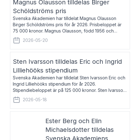
Magnus Olausson tilldelas Birger
Schöldströms pris
Svenska Akademien har tilldelat Magnus Olausson
Birger Schöldströms pris för år 2026. Prisbeloppet är
75 000 kronor. Magnus Olausson, född 1956 och
bosatt i Stockholm, är konstvetare, museiman och
2026-05-20
hovman. Han disputerade 1993 vid Uppsala un
Sten Ivarsson tilldelas Eric och Ingrid
Lilliehööks stipendium
Svenska Akademien har tilldelat Sten Ivarsson Eric och
Ingrid Lilliehööks stipendium för år 2026.
Stipendiebeloppet är på 125 000 kronor. Sten Ivarsson,
född 1979, är mediateksamordnare vid
2026-05-18
Söderslättsgymnasiet i Trelleborg. Här har han på
Ester Berg och Elin
Michaelsdotter tilldelas
Svenska Akademiens