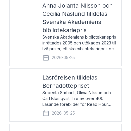
pristagarna äger rum under
Anna Jolanta Nilsson och
Cecilia Näslund tilldelas
Svenska Akademiens
bibliotekariepris
Svenska Akademiens bibliotekariepris
inrättades 2005 och utökades 2023 till
två priser, ett skolbibliotekariepris och
ett folkbibliotekariepris. Priserna skall
2026-05-25
tilldelas bibliotekarier vid svenska folk-
och skolbibliotek som gjort värdefull
Läsrörelsen tilldelas
Bernadottepriset
Sepenta Sarhadi, Olivia Nilsson och
Carl Blomqvist. Tre av över 400
Läsande förebilder för Read Hour
Sverige. Foto: Michael Wall. Den ideella
2026-05-25
föreningen Läsrörelsen tilldelas
Bernadottepriset 2026 för att den
under ett kvarts sekel gjort re