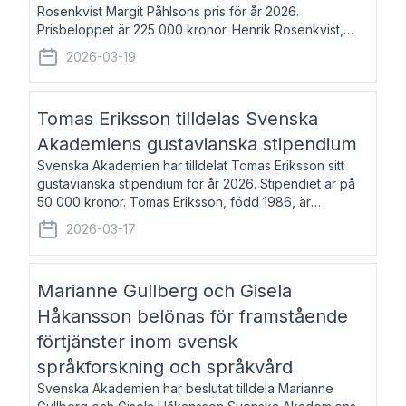
Rosenkvist Margit Påhlsons pris för år 2026.
Prisbeloppet är 225 000 kronor. Henrik Rosenkvist,
född 1965, är professor i nordiska språk vid Göteborgs
2026-03-19
universitet. Han disputerade 2004 på avhan
Tomas Eriksson tilldelas Svenska
Akademiens gustavianska stipendium
Svenska Akademien har tilldelat Tomas Eriksson sitt
gustavianska stipendium för år 2026. Stipendiet är på
50 000 kronor. Tomas Eriksson, född 1986, är
projektledare inom marknadsföring och författare och
2026-03-17
utkom i fjol med boken Syndabocken.
Marianne Gullberg och Gisela
Håkansson belönas för framstående
förtjänster inom svensk
språkforskning och språkvård
Svenska Akademien har beslutat tilldela Marianne