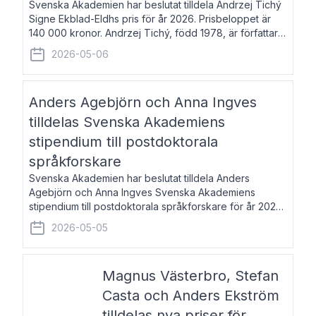
Svenska Akademien har beslutat tilldela Andrzej Tichý
Signe Ekblad-Eldhs pris för år 2026. Prisbeloppet är
140 000 kronor. Andrzej Tichý, född 1978, är författare
och kulturskribent. Han debuterade 2005 med den
2026-05-06
lovordade romanen Sex liter l
Anders Agebjörn och Anna Ingves
tilldelas Svenska Akademiens
stipendium till postdoktorala
språkforskare
Svenska Akademien har beslutat tilldela Anders
Agebjörn och Anna Ingves Svenska Akademiens
stipendium till postdoktorala språkforskare för år 2026.
Stipendiebeloppet är 75 000 kronor per mottagare.
2026-05-05
Anders Agebjörn, född 1984, är universitet
Magnus Västerbro, Stefan
Casta och Anders Ekström
tilldelas nya priser för