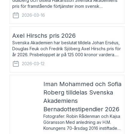
Gullberg och Gisela Håkansson Svenska Akademiens
pris för framstående förtjänster inom svensk
språkforskning och språkvård till minne av Carl Gabriel
2026-03-16
och Karin Forsberg för år 2026. Prissumma
Axel Hirschs pris 2026
Svenska Akademien har beslutat tilldela Johan Erséus,
Douglas Feuk och Fredrik Sjöberg Axel Hirschs pris för
år 2026. Prisbeloppet är på 125 000 kronor vardera.
Johan Erséus, född 1959, är fackboksförfattare och
2026-03-12
journalist med mångårigt för
Iman Mohammed och Sofia
Roberg tilldelas Svenska
Akademiens
Bernadottestipendier 2026
Fotografer: Robin Rådenman och Kajsa
Göransson Med anledning av H.M.
Konungens 70-årsdag 2016 instiftade