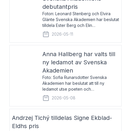
debutantpris
Foton: Leonard Stenberg och Elvira
Glänte Svenska Akademien har beslutat
tilldela Ester Berg och Elin
Michaelsdotter Svenska Akademiens
2026-05-11
debutantpris för år 2026. Priset är
nyinstiftat och syftar till att lyfta fram
intressanta och löftesrik
Anna Hallberg har valts till
ny ledamot av Svenska
Akademien
Foto: Sofia Runarsdotter Svenska
Akademien har beslutat att till ny
ledamot utse poeten och
litteraturkritikern Anna Hallberg. Hon
2026-05-08
efterträder poeten Tua Forsström på
stol 18 och kommer att ta sitt inträde vid
Akademiens högtidssammankomst
Andrzej Tichý tilldelas Signe Ekblad-
Eldhs pris