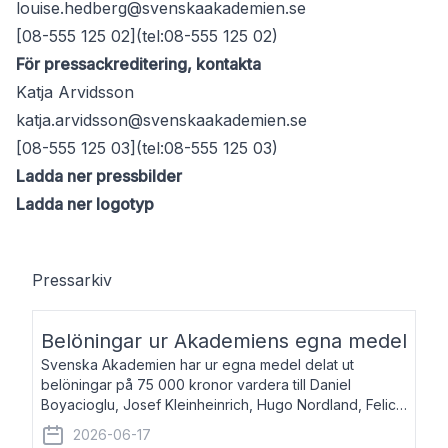
louise.hedberg@svenskaakademien.se
[08-555 125 02](tel:08-555 125 02)
För pressackreditering, kontakta
Katja Arvidsson
katja.arvidsson@svenskaakademien.se
[08-555 125 03](tel:08-555 125 03)
Ladda ner pressbilder
Ladda ner logotyp
Pressarkiv
Belöningar ur Akademiens egna medel
Svenska Akademien har ur egna medel delat ut
belöningar på 75 000 kronor vardera till Daniel
Boyacioglu, Josef Kleinheinrich, Hugo Nordland, Felicia
Stenroth och Svante Strandberg. Daniel Boyacioglu,
2026-06-17
född 1981, är poet och scenartist. Josef