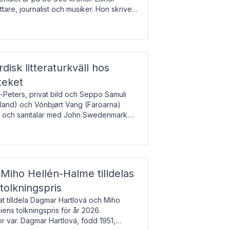
tare, journalist och musiker. Hon skriver
gbladet, Ups
rdisk litteraturkväll hos
teket
-Peters, privat bild och Seppo Samuli
Island) och Vónbjørt Vang (Färöarna)
rk och samtalar med John Swedenmark.
färöiska, isländska och svenska och talar
9
esi – o
Miho Hellén-Halme tilldelas
olkningspris
 tilldela Dagmar Hartlová och Miho
ns tolkningspris för år 2026.
 var. Dagmar Hartlová, född 1951,