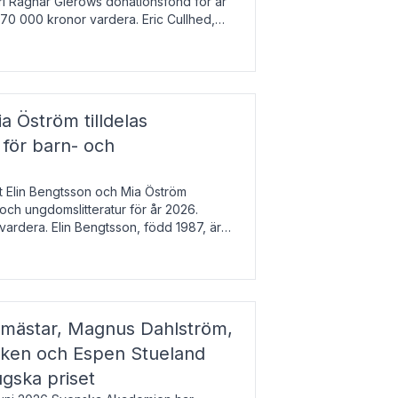
arl Ragnar Gierows donationsfond för år
70 000 kronor vardera. Eric Cullhed,
s
a Öström tilldelas
 för barn- och
t Elin Bengtsson och Mia Öström
 och ungdomslitteratur för år 2026.
vardera. Elin Bengtsson, född 1987, är
svetenskap.
gmästar, Magnus Dahlström,
kken och Espen Stueland
ugska priset