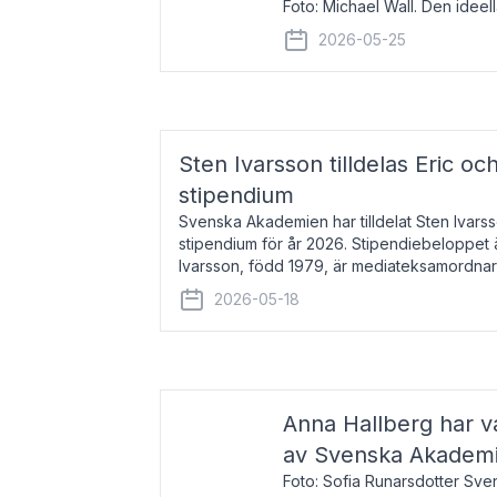
Foto: Michael Wall. Den ideel
tilldelas Bernadottepriset 202
2026-05-25
sekel gjort re
Sten Ivarsson tilldelas Eric och
stipendium
Svenska Akademien har tilldelat Sten Ivarsso
stipendium för år 2026. Stipendiebeloppet 
Ivarsson, född 1979, är mediateksamordnar
Trelleborg. Här har han på
2026-05-18
Anna Hallberg har va
av Svenska Akadem
Foto: Sofia Runarsdotter Sv