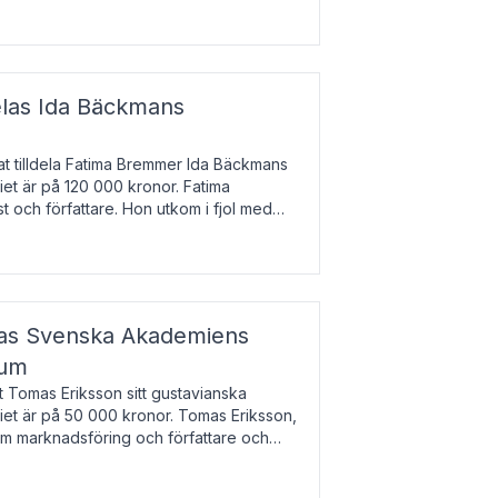
enska till tjeckiska
elas Ida Bäckmans
t tilldela Fatima Bremmer Ida Bäckmans
iet är på 120 000 kronor. Fatima
t och författare. Hon utkom i fjol med
lodsyst
elas Svenska Akademiens
ium
t Tomas Eriksson sitt gustavianska
iet är på 50 000 kronor. Tomas Eriksson,
om marknadsföring och författare och
bocken.