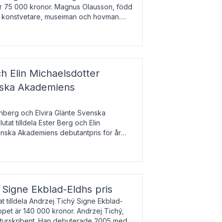
 är 75 000 kronor. Magnus Olausson, född
är konstvetare, museiman och hovman.
ala un
h Elin Michaelsdotter
enska Akademiens
nberg och Elvira Glänte Svenska
tat tilldela Ester Berg och Elin
nska Akademiens debutantpris för år
iftat och syftar till att lyfta fram
esrik
s Signe Ekblad-Eldhs pris
 tilldela Andrzej Tichý Signe Ekblad-
oppet är 140 000 kronor. Andrzej Tichý,
ulturskribent. Han debuterade 2005 med