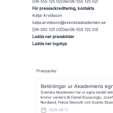
[08-555 125 02](tel:08-555 125 02)
För pressackreditering, kontakta
Katja Arvidsson
katja.arvidsson@svenskaakademien.se
[08-555 125 03](tel:08-555 125 03)
Ladda ner pressbilder
Ladda ner logotyp
Pressarkiv
Belöningar ur Akademiens eg
Svenska Akademien har ur egna medel dela
kronor vardera till Daniel Boyacioglu, Jose
Nordland, Felicia Stenroth och Svante Stra
född 1981, är poet och scenartist. Josef
2026-06-17