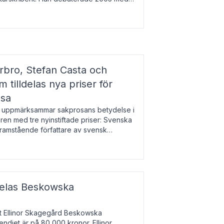
r l
bro, Stefan Casta och
 tilldelas nya priser för
osa
uppmärksammar sakprosans betydelse i
uren med tre nyinstiftade priser: Svenska
 framstående författare av svensk
r till Magnus Västerbro, Svenska
ldelas Beskowska
at Ellinor Skagegård Beskowska
endiet är på 80 000 kronor. Ellinor