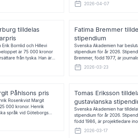
översätter huvudsakligen från sv
2026-04-07
rburg tilldelas
Fatima Bremmer tilld
arpris
stipendium
Erik Bornlid och Hillevi
Svenska Akademien har besluta
isbeloppet är 75 000 kronor
stipendium för år 2026. Stipend
rsättare från tyska. Han är
Bremmer, född 1977, är journalis
boken Ligan. Klarakvarterens b
2026-03-23
rgit Påhlsons pris
Tomas Eriksson tilld
nrik Rosenkvist Margit
gustavianska stipend
225 000 kronor. Henrik
Svenska Akademien har tilldela
iska språk vid Göteborgs
stipendium för år 2026. Stipend
n
född 1986, är projektledare in
utkom i fjol med boken Synda
2026-03-17