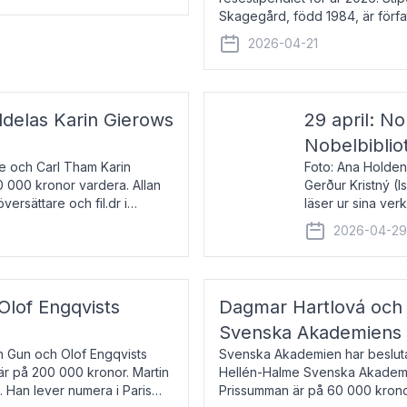
Skagegård, född 1984, är förfat
återkommande för Svenska Da
2026-04-21
ldelas Karin Gierows
29 april: No
Nobelbiblio
ne och Carl Tham Karin
Foto: Ana Holden
0 000 kronor vardera. Allan
Gerður Kristný (
versättare och fil.dr i
läser ur sina ve
De läser upp på 
2026-04-2
om språk och po
 Olof Engqvists
Dagmar Hartlová och 
Svenska Akademiens t
in Gun och Olof Engqvists
Svenska Akademien har beslutat
är på 200 000 kronor. Martin
Hellén-Halme Svenska Akademie
e. Han lever numera i Paris
Prissumman är på 60 000 kronor