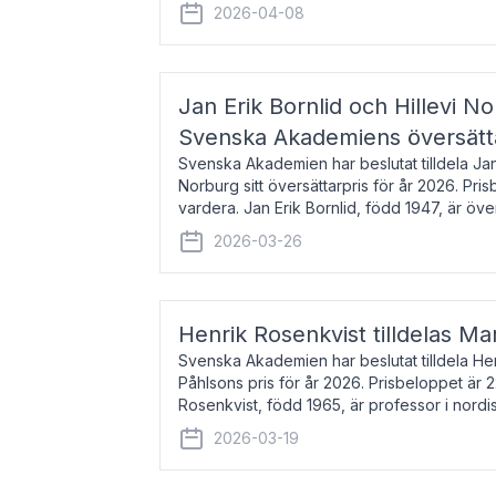
men var under många år bosat
2026-04-08
Jan Erik Bornlid och Hillevi No
Svenska Akademiens översätt
Svenska Akademien har beslutat tilldela Jan 
Norburg sitt översättarpris för år 2026. Pr
vardera. Jan Erik Bornlid, född 1947, är öve
främst känd för sina översät
2026-03-26
Henrik Rosenkvist tilldelas Ma
Svenska Akademien har beslutat tilldela He
Påhlsons pris för år 2026. Prisbeloppet är 
Rosenkvist, född 1965, är professor i nord
universitet. Han disputerade 2004 på avha
2026-03-19