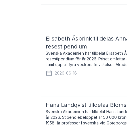
Elisabeth Åsbrink tilldelas Ann
resestipendium
Svenska Akademien har tilldelat Elisabeth 
resestipendium för år 2026. Priset omfatta
samt upp till fyra veckors fri vistelse i Akad
Elisabeth Åsbrink, född 1965 oc
2026-06-16
Hans Landqvist tilldelas Bloms
Svenska Akademien har tilldelat Hans Landq
år 2026. Stipendiebeloppet är 50 000 kron
1958, är professor i svenska vid Göteborgs