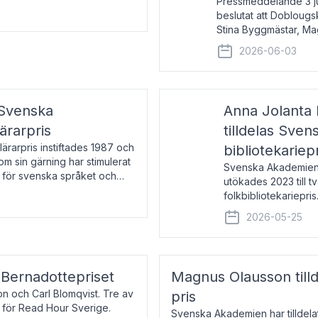
Pressmeddelande 3 j
beslutat att Doblougska
Stina Byggmästar, Ma
Espen Stueland. Pris
2026-06-03
mottagare
 Svenska
Anna Jolanta 
ärarpris
tilldelas Sve
rarpris instiftades 1987 och
bibliotekariep
nom sin gärning har stimulerat
Svenska Akademiens 
 för svenska språket och
utökades 2023 till tv
ch samtal med pristagarna
folkbibliotekariepris.
svenska folk- och sk
2026-05-25
s Bernadottepriset
Magnus Olausson till
on och Carl Blomqvist. Tre av
pris
 för Read Hour Sverige.
Svenska Akademien har tilldel