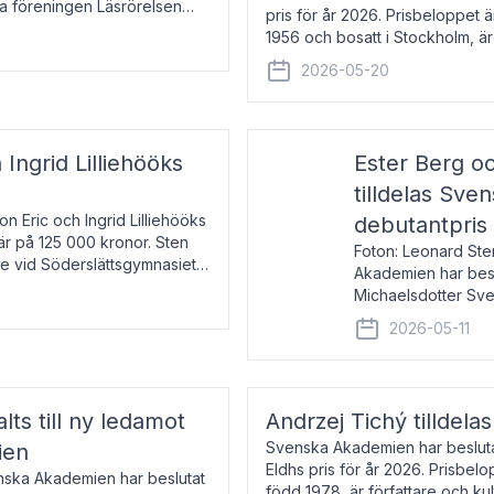
la föreningen Läsrörelsen
pris för år 2026. Prisbeloppet
6 för att den under ett kvarts
1956 och bosatt i Stockholm, 
Han disputerade 1993 vid Upps
2026-05-20
 Ingrid Lilliehööks
Ester Berg oc
tilldelas Sv
n Eric och Ingrid Lilliehööks
debutantpris
är på 125 000 kronor. Sten
Foton: Leonard Ste
e vid Söderslättsgymnasiet i
Akademien har beslu
Michaelsdotter Sve
2026. Priset är nyinst
2026-05-11
intressanta och löft
lts till ny ledamot
Andrzej Tichý tilldela
Svenska Akademien har beslutat
ien
Eldhs pris för år 2026. Prisbel
enska Akademien har beslutat
född 1978, är författare och k