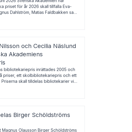
uni 2026 Svenska Akademien har
 priset för år 2026 skall tillfalla Eva-
gnus Dahlström, Matias Faldbakken samt
beloppet är 200 000 svenska kronor per
Nilsson och Cecilia Näslund
nska Akademiens
ris
bibliotekariepris inrättades 2005 och
å priser, ett skolbibliotekariepris och ett
 Priserna skall tilldelas bibliotekarier vid
olbibliotek som gjort värdefull
delas Birger Schöldströms
at Magnus Olausson Birger Schöldströms