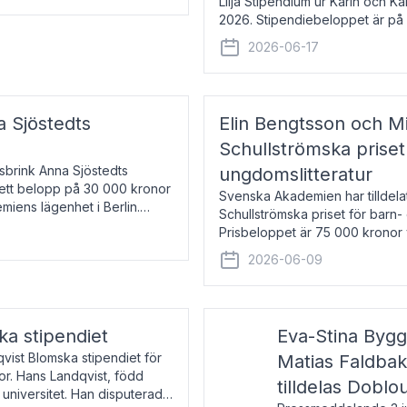
Lilja Stipendium ur Karin och K
2026. Stipendiebeloppet är på 
född 1985, är professor i greki
2026-06-17
a Sjöstedts
Elin Bengtsson och Mi
Schullströmska priset
Åsbrink Anna Sjöstedts
ungdomslitteratur
r ett belopp på 30 000 kronor
Svenska Akademien har tilldela
emiens lägenhet i Berlin.
Schullströmska priset för barn-
Prisbeloppet är 75 000 kronor 
författare och forskare i genu
2026-06-09
ka stipendiet
Eva-Stina Byg
vist Blomska stipendiet för
Matias Faldba
or. Hans Landqvist, född
tilldelas Doblo
 universitet. Han disputerade