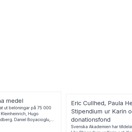
na medel
Eric Cullhed, Paula He
t ut belöningar på 75 000
Stipendium ur Karin 
f Kleinheinrich, Hugo
donationsfond
ndberg. Daniel Boyacioglu,
Svenska Akademien har tilldela