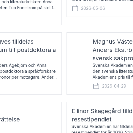
 och litteraturkritikern Anna
den lovordade romanen Sex lite
eten Tua Forsström på stol 18
2026-05-06
e vid Akademiens
es tilldelas
Magnus Väster
 till postdoktorala
Anders Ekström
svensk sakpr
nders Agebjörn och Anna
Svenska Akademien 
 postdoktorala språkforskare
den svenska litterat
kronor per mottagare. Anders
Akademiens pris till
sakprosa som i år gå
2026-04-29
Akademiens pris
Ellinor Skagegård til
ättelse
resestipendiet
Svenska Akademien har tilldel
resestipendiet för år 2026. Stip