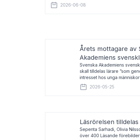
år 2000 på avhandlingen Författn
2026-06-08
Årets mottagare av
Akademiens svenskl
Svenska Akademiens svensklä
skall tilldelas lärare ”som ge
intresset hos unga människor
litteraturen”. Prisutdelning o
2026-05-25
äger rum under
Läsrörelsen tilldela
Sepenta Sarhadi, Olivia Nilss
över 400 Läsande förebilder