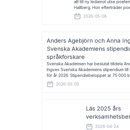
att till ny ledamot utse poeten
Hallberg. Hon efterträder po
och kommer att ta sitt inträd
2026-05-08
högtidssammankomst
Anders Agebjörn och Anna Ingv
Svenska Akademiens stipendium
språkforskare
Svenska Akademien har beslutat tilldela A
Ingves Svenska Akademiens stipendium till
för år 2026. Stipendiebeloppet är 75 000 
Agebjörn, född 1984, är universitet
2026-05-05
Läs 2025 års
verksamhetsber
2026-04-24