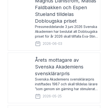
Magnus Dahlström, Matias
Faldbakken och Espen
Stueland tilldelas
Doblougska priset
Pressmeddelande 3 juni 2026 Svenska
Akademien har beslutat att Doblougska
priset för år 2026 skall tillfalla Eva-Stina
Byggmästar, Magnus Dahlström, Matias
2026-06-03
Faldbakken samt Espen Stueland.
Prisbeloppet är 200 000 svenska
kronor per mottagare
Årets mottagare av
Svenska Akademiens
svensklärarpris
Svenska Akademiens svensklärarpris
instiftades 1987 och skall tilldelas lärare
”som genom sin gärning har stimulerat
intresset hos unga människor för
2026-05-25
svenska språket och litteraturen”.
Prisutdelning och samtal med