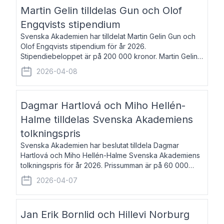
talar om språk och poesi – o
Martin Gelin tilldelas Gun och Olof
Engqvists stipendium
Svenska Akademien har tilldelat Martin Gelin Gun och
Olof Engqvists stipendium för år 2026.
Stipendiebeloppet är på 200 000 kronor. Martin Gelin,
född 1978, är journalist och författare. Han lever
2026-04-08
numera i Paris men var under många år bosat
Dagmar Hartlová och Miho Hellén-
Halme tilldelas Svenska Akademiens
tolkningspris
Svenska Akademien har beslutat tilldela Dagmar
Hartlová och Miho Hellén-Halme Svenska Akademiens
tolkningspris för år 2026. Prissumman är på 60 000
kronor var. Dagmar Hartlová, född 1951, översätter
2026-04-07
huvudsakligen från svenska till tjeckiska
Jan Erik Bornlid och Hillevi Norburg