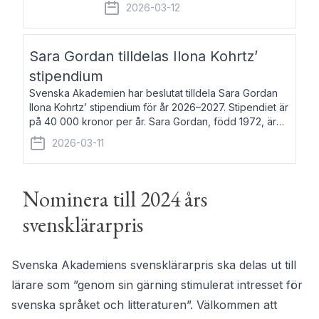
fem av de kungliga akademierna det så
2026-03-12
kallade Bernadotteprogrammet med
syfte att genom stipendier erbjuda stöd
och fortbildning till fo
Sara Gordan tilldelas Ilona Kohrtz’
stipendium
Svenska Akademien har beslutat tilldela Sara Gordan
Ilona Kohrtz’ stipendium för år 2026–2027. Stipendiet är
på 40 000 kronor per år. Sara Gordan, född 1972, är
författare och översättare. Hon debuterade 2006 med
2026-03-11
det prosalyriska verket En
Nominera till 2024 års
svensklärarpris
Svenska Akademiens svensklärarpris ska delas ut till
lärare som ”genom sin gärning stimulerat intresset för
svenska språket och litteraturen”. Välkommen att