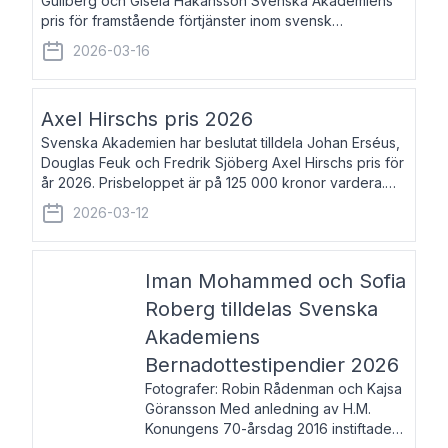
Gullberg och Gisela Håkansson Svenska Akademiens
pris för framstående förtjänster inom svensk
språkforskning och språkvård till minne av Carl Gabriel
2026-03-16
och Karin Forsberg för år 2026. Prissumma
Axel Hirschs pris 2026
Svenska Akademien har beslutat tilldela Johan Erséus,
Douglas Feuk och Fredrik Sjöberg Axel Hirschs pris för
år 2026. Prisbeloppet är på 125 000 kronor vardera.
Johan Erséus, född 1959, är fackboksförfattare och
2026-03-12
journalist med mångårigt för
Iman Mohammed och Sofia
Roberg tilldelas Svenska
Akademiens
Bernadottestipendier 2026
Fotografer: Robin Rådenman och Kajsa
Göransson Med anledning av H.M.
Konungens 70-årsdag 2016 instiftade