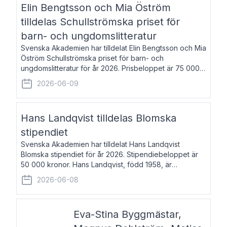
Elin Bengtsson och Mia Öström
tilldelas Schullströmska priset för
barn- och ungdomslitteratur
Svenska Akademien har tilldelat Elin Bengtsson och Mia
Öström Schullströmska priset för barn- och
ungdomslitteratur för år 2026. Prisbeloppet är 75 000
kronor vardera. Elin Bengtsson, född 1987, är författare
2026-06-09
och forskare i genusvetenskap.
Hans Landqvist tilldelas Blomska
stipendiet
Svenska Akademien har tilldelat Hans Landqvist
Blomska stipendiet för år 2026. Stipendiebeloppet är
50 000 kronor. Hans Landqvist, född 1958, är
professor i svenska vid Göteborgs universitet. Han
2026-06-08
disputerade år 2000 på avhandlingen Författn
Eva-Stina Byggmästar,