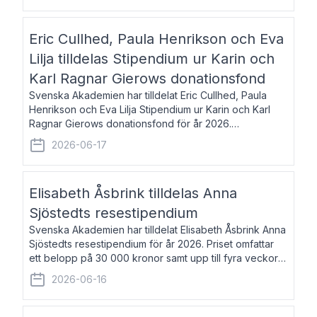
Eric Cullhed, Paula Henrikson och Eva
Lilja tilldelas Stipendium ur Karin och
Karl Ragnar Gierows donationsfond
Svenska Akademien har tilldelat Eric Cullhed, Paula
Henrikson och Eva Lilja Stipendium ur Karin och Karl
Ragnar Gierows donationsfond för år 2026.
Stipendiebeloppet är på 70 000 kronor vardera. Eric
2026-06-17
Cullhed, född 1985, är professor i grekis
Elisabeth Åsbrink tilldelas Anna
Sjöstedts resestipendium
Svenska Akademien har tilldelat Elisabeth Åsbrink Anna
Sjöstedts resestipendium för år 2026. Priset omfattar
ett belopp på 30 000 kronor samt upp till fyra veckors
fri vistelse i Akademiens lägenhet i Berlin. Elisabeth
2026-06-16
Åsbrink, född 1965 oc