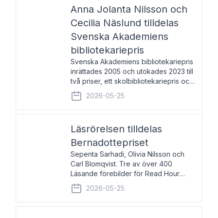
pristagarna äger rum under
Anna Jolanta Nilsson och
Cecilia Näslund tilldelas
Svenska Akademiens
bibliotekariepris
Svenska Akademiens bibliotekariepris
inrättades 2005 och utökades 2023 till
två priser, ett skolbibliotekariepris och
ett folkbibliotekariepris. Priserna skall
2026-05-25
tilldelas bibliotekarier vid svenska folk-
och skolbibliotek som gjort värdefull
Läsrörelsen tilldelas
Bernadottepriset
Sepenta Sarhadi, Olivia Nilsson och
Carl Blomqvist. Tre av över 400
Läsande förebilder för Read Hour
Sverige. Foto: Michael Wall. Den ideella
2026-05-25
föreningen Läsrörelsen tilldelas
Bernadottepriset 2026 för att den
under ett kvarts sekel gjort re