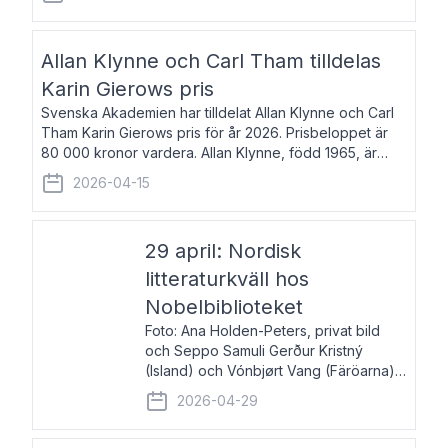
återkommande för Svenska Dagbladet, Ups
Allan Klynne och Carl Tham tilldelas
Karin Gierows pris
Svenska Akademien har tilldelat Allan Klynne och Carl
Tham Karin Gierows pris för år 2026. Prisbeloppet är
80 000 kronor vardera. Allan Klynne, född 1965, är
arkeolog, författare, översättare och fil.dr i antikens
2026-04-15
kultur och samhällsliv. Ut
29 april: Nordisk
litteraturkväll hos
Nobelbiblioteket
Foto: Ana Holden-Peters, privat bild
och Seppo Samuli Gerður Kristný
(Island) och Vónbjørt Vang (Färöarna)
läser ur sina verk och samtalar med
2026-04-29
John Swedenmark. De läser upp på
färöiska, isländska och svenska och