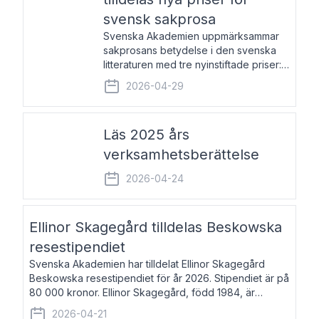
svensk sakprosa
Svenska Akademien uppmärksammar
sakprosans betydelse i den svenska
litteraturen med tre nyinstiftade priser:
Svenska Akademiens pris till
2026-04-29
framstående författare av svensk
sakprosa som i år går till Magnus
Västerbro, Svenska Akademiens pris
Läs 2025 års
verksamhetsberättelse
2026-04-24
Ellinor Skagegård tilldelas Beskowska
resestipendiet
Svenska Akademien har tilldelat Ellinor Skagegård
Beskowska resestipendiet för år 2026. Stipendiet är på
80 000 kronor. Ellinor Skagegård, född 1984, är
författare, journalist och musiker. Hon skriver
2026-04-21