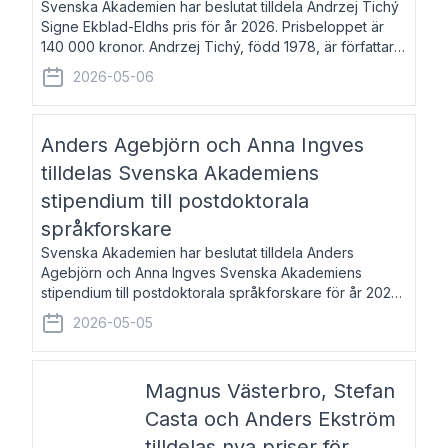
Svenska Akademien har beslutat tilldela Andrzej Tichý
Signe Ekblad-Eldhs pris för år 2026. Prisbeloppet är
140 000 kronor. Andrzej Tichý, född 1978, är författare
och kulturskribent. Han debuterade 2005 med den
2026-05-06
lovordade romanen Sex liter l
Anders Agebjörn och Anna Ingves
tilldelas Svenska Akademiens
stipendium till postdoktorala
språkforskare
Svenska Akademien har beslutat tilldela Anders
Agebjörn och Anna Ingves Svenska Akademiens
stipendium till postdoktorala språkforskare för år 2026.
Stipendiebeloppet är 75 000 kronor per mottagare.
2026-05-05
Anders Agebjörn, född 1984, är universitet
Magnus Västerbro, Stefan
Casta och Anders Ekström
tilldelas nya priser för