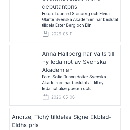
debutantpris
Foton: Leonard Stenberg och Elvira
Glänte Svenska Akademien har beslutat
tilldela Ester Berg och Elin
Michaelsdotter Svenska Akademiens
2026-05-11
debutantpris för år 2026. Priset är
nyinstiftat och syftar till att lyfta fram
intressanta och löftesrik
Anna Hallberg har valts till
ny ledamot av Svenska
Akademien
Foto: Sofia Runarsdotter Svenska
Akademien har beslutat att till ny
ledamot utse poeten och
litteraturkritikern Anna Hallberg. Hon
2026-05-08
efterträder poeten Tua Forsström på
stol 18 och kommer att ta sitt inträde vid
Akademiens högtidssammankomst
Andrzej Tichý tilldelas Signe Ekblad-
Eldhs pris