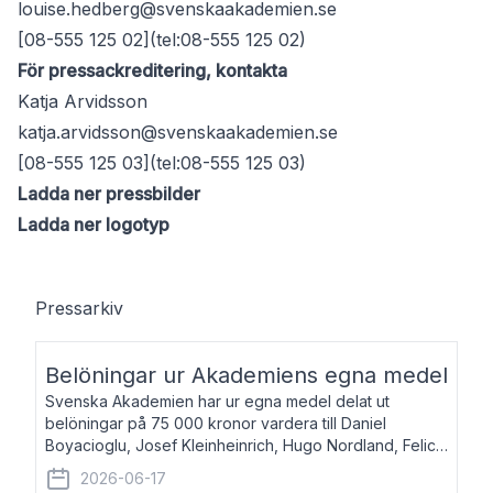
louise.hedberg@svenskaakademien.se
[08-555 125 02](tel:08-555 125 02)
För pressackreditering, kontakta
Katja Arvidsson
katja.arvidsson@svenskaakademien.se
[08-555 125 03](tel:08-555 125 03)
Ladda ner pressbilder
Ladda ner logotyp
Pressarkiv
Belöningar ur Akademiens egna medel
Svenska Akademien har ur egna medel delat ut
belöningar på 75 000 kronor vardera till Daniel
Boyacioglu, Josef Kleinheinrich, Hugo Nordland, Felicia
Stenroth och Svante Strandberg. Daniel Boyacioglu,
2026-06-17
född 1981, är poet och scenartist. Josef