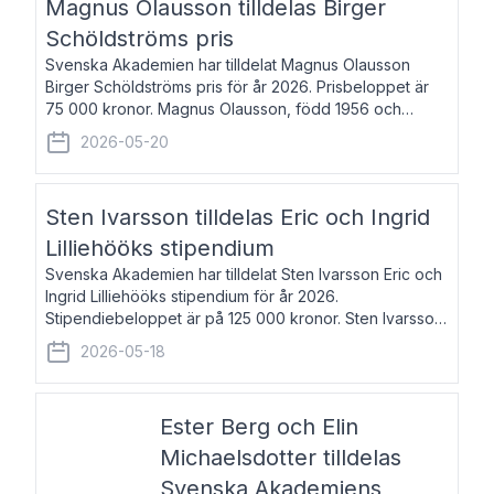
Magnus Olausson tilldelas Birger
Schöldströms pris
Svenska Akademien har tilldelat Magnus Olausson
Birger Schöldströms pris för år 2026. Prisbeloppet är
75 000 kronor. Magnus Olausson, född 1956 och
bosatt i Stockholm, är konstvetare, museiman och
2026-05-20
hovman. Han disputerade 1993 vid Uppsala un
Sten Ivarsson tilldelas Eric och Ingrid
Lilliehööks stipendium
Svenska Akademien har tilldelat Sten Ivarsson Eric och
Ingrid Lilliehööks stipendium för år 2026.
Stipendiebeloppet är på 125 000 kronor. Sten Ivarsson,
född 1979, är mediateksamordnare vid
2026-05-18
Söderslättsgymnasiet i Trelleborg. Här har han på
Ester Berg och Elin
Michaelsdotter tilldelas
Svenska Akademiens