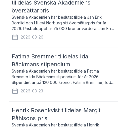
tilldelas Svenska Akademiens
översättarpris
Svenska Akademien har beslutat tilldela Jan Erik
Bornlid och Hillevi Norburg sitt översättarpris för år
2026. Prisbeloppet är 75 000 kronor vardera. Jan Erik
Bornlid, född 1947, är översättare från tyska. Han är
2026-03-26
främst känd för sina översät
Fatima Bremmer tilldelas Ida
Bäckmans stipendium
Svenska Akademien har beslutat tilldela Fatima
Bremmer Ida Bäckmans stipendium för år 2026.
Stipendiet är på 120 000 kronor. Fatima Bremmer, född
1977, är journalist och författare. Hon utkom i fjol med
2026-03-23
boken Ligan. Klarakvarterens blodsyst
Henrik Rosenkvist tilldelas Margit
Påhlsons pris
Svenska Akademien har beslutat tilldela Henrik