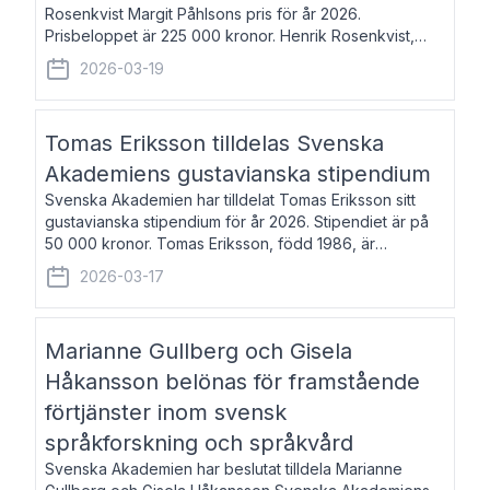
Rosenkvist Margit Påhlsons pris för år 2026.
Prisbeloppet är 225 000 kronor. Henrik Rosenkvist,
född 1965, är professor i nordiska språk vid Göteborgs
2026-03-19
universitet. Han disputerade 2004 på avhan
Tomas Eriksson tilldelas Svenska
Akademiens gustavianska stipendium
Svenska Akademien har tilldelat Tomas Eriksson sitt
gustavianska stipendium för år 2026. Stipendiet är på
50 000 kronor. Tomas Eriksson, född 1986, är
projektledare inom marknadsföring och författare och
2026-03-17
utkom i fjol med boken Syndabocken.
Marianne Gullberg och Gisela
Håkansson belönas för framstående
förtjänster inom svensk
språkforskning och språkvård
Svenska Akademien har beslutat tilldela Marianne