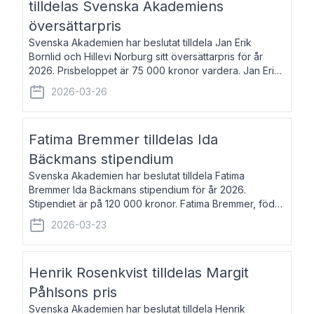
tilldelas Svenska Akademiens
översättarpris
Svenska Akademien har beslutat tilldela Jan Erik
Bornlid och Hillevi Norburg sitt översättarpris för år
2026. Prisbeloppet är 75 000 kronor vardera. Jan Erik
Bornlid, född 1947, är översättare från tyska. Han är
2026-03-26
främst känd för sina översät
Fatima Bremmer tilldelas Ida
Bäckmans stipendium
Svenska Akademien har beslutat tilldela Fatima
Bremmer Ida Bäckmans stipendium för år 2026.
Stipendiet är på 120 000 kronor. Fatima Bremmer, född
1977, är journalist och författare. Hon utkom i fjol med
2026-03-23
boken Ligan. Klarakvarterens blodsyst
Henrik Rosenkvist tilldelas Margit
Påhlsons pris
Svenska Akademien har beslutat tilldela Henrik