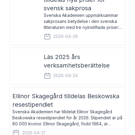
svensk sakprosa
Svenska Akademien uppmärksammar
sakprosans betydelse i den svenska
litteraturen med tre nyinstiftade priser:
Svenska Akademiens pris till
2026-04-29
framstående författare av svensk
sakprosa som i år går till Magnus
Västerbro, Svenska Akademiens pris
Läs 2025 års
verksamhetsberättelse
2026-04-24
Ellinor Skagegård tilldelas Beskowska
resestipendiet
Svenska Akademien har tilldelat Ellinor Skagegård
Beskowska resestipendiet för år 2026. Stipendiet är på
80 000 kronor. Ellinor Skagegård, född 1984, är
författare, journalist och musiker. Hon skriver
2026-04-21