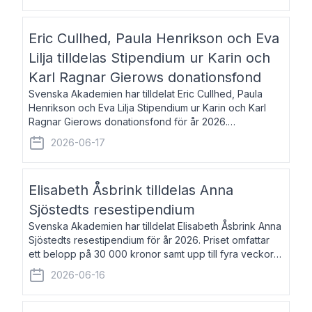
Eric Cullhed, Paula Henrikson och Eva
Lilja tilldelas Stipendium ur Karin och
Karl Ragnar Gierows donationsfond
Svenska Akademien har tilldelat Eric Cullhed, Paula
Henrikson och Eva Lilja Stipendium ur Karin och Karl
Ragnar Gierows donationsfond för år 2026.
Stipendiebeloppet är på 70 000 kronor vardera. Eric
2026-06-17
Cullhed, född 1985, är professor i grekis
Elisabeth Åsbrink tilldelas Anna
Sjöstedts resestipendium
Svenska Akademien har tilldelat Elisabeth Åsbrink Anna
Sjöstedts resestipendium för år 2026. Priset omfattar
ett belopp på 30 000 kronor samt upp till fyra veckors
fri vistelse i Akademiens lägenhet i Berlin. Elisabeth
2026-06-16
Åsbrink, född 1965 oc