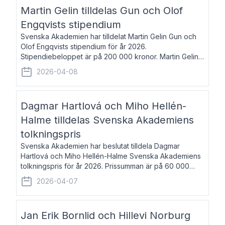
talar om språk och poesi – o
Martin Gelin tilldelas Gun och Olof
Engqvists stipendium
Svenska Akademien har tilldelat Martin Gelin Gun och
Olof Engqvists stipendium för år 2026.
Stipendiebeloppet är på 200 000 kronor. Martin Gelin,
född 1978, är journalist och författare. Han lever
2026-04-08
numera i Paris men var under många år bosat
Dagmar Hartlová och Miho Hellén-
Halme tilldelas Svenska Akademiens
tolkningspris
Svenska Akademien har beslutat tilldela Dagmar
Hartlová och Miho Hellén-Halme Svenska Akademiens
tolkningspris för år 2026. Prissumman är på 60 000
kronor var. Dagmar Hartlová, född 1951, översätter
2026-04-07
huvudsakligen från svenska till tjeckiska
Jan Erik Bornlid och Hillevi Norburg