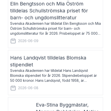
Elin Bengtsson och Mia Öström
tilldelas Schullströmska priset för
barn- och ungdomslitteratur
Svenska Akademien har tilldelat Elin Bengtsson och Mia
Öström Schullströmska priset för barn- och
ungdomslitteratur för år 2026. Prisbeloppet är 75 000
kronor vardera. Elin Bengtsson, född 1987, är författare
2026-06-09
och forskare i genusvetenskap.
Hans Landqvist tilldelas Blomska
stipendiet
Svenska Akademien har tilldelat Hans Landqvist
Blomska stipendiet för år 2026. Stipendiebeloppet är
50 000 kronor. Hans Landqvist, född 1958, är
professor i svenska vid Göteborgs universitet. Han
2026-06-08
disputerade år 2000 på avhandlingen Författn
Eva-Stina Byggmästar,