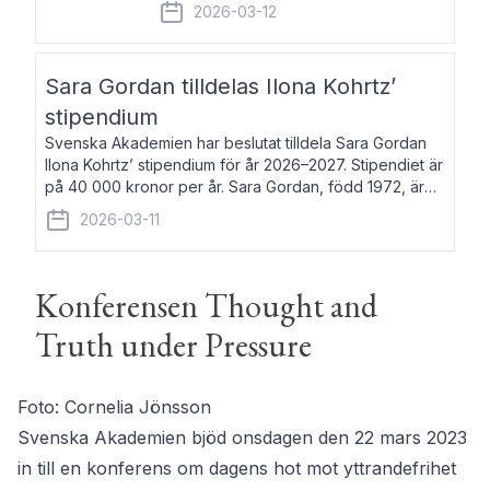
fem av de kungliga akademierna det så
2026-03-12
kallade Bernadotteprogrammet med
syfte att genom stipendier erbjuda stöd
och fortbildning till fo
Sara Gordan tilldelas Ilona Kohrtz’
stipendium
Svenska Akademien har beslutat tilldela Sara Gordan
Ilona Kohrtz’ stipendium för år 2026–2027. Stipendiet är
på 40 000 kronor per år. Sara Gordan, född 1972, är
författare och översättare. Hon debuterade 2006 med
2026-03-11
det prosalyriska verket En
Konferensen Thought and
Truth under Pressure
Foto: Cornelia Jönsson
Svenska Akademien bjöd onsdagen den 22 mars 2023
in till en konferens om dagens hot mot yttrandefrihet