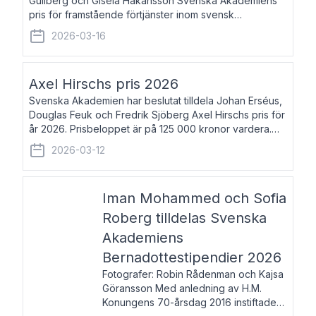
Gullberg och Gisela Håkansson Svenska Akademiens
pris för framstående förtjänster inom svensk
språkforskning och språkvård till minne av Carl Gabriel
2026-03-16
och Karin Forsberg för år 2026. Prissumma
Axel Hirschs pris 2026
Svenska Akademien har beslutat tilldela Johan Erséus,
Douglas Feuk och Fredrik Sjöberg Axel Hirschs pris för
år 2026. Prisbeloppet är på 125 000 kronor vardera.
Johan Erséus, född 1959, är fackboksförfattare och
2026-03-12
journalist med mångårigt för
Iman Mohammed och Sofia
Roberg tilldelas Svenska
Akademiens
Bernadottestipendier 2026
Fotografer: Robin Rådenman och Kajsa
Göransson Med anledning av H.M.
Konungens 70-årsdag 2016 instiftade