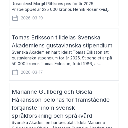
Rosenkvist Margit Påhlsons pris för år 2026.
Prisbeloppet är 225 000 kronor. Henrik Rosenkvist,
född 1965, är professor i nordiska språk vid Göteborgs
2026-03-19
universitet. Han disputerade 2004 på avhan
Tomas Eriksson tilldelas Svenska
Akademiens gustavianska stipendium
Svenska Akademien har tilldelat Tomas Eriksson sitt
gustavianska stipendium för år 2026. Stipendiet är på
50 000 kronor. Tomas Eriksson, född 1986, är
projektledare inom marknadsföring och författare och
2026-03-17
utkom i fjol med boken Syndabocken.
Marianne Gullberg och Gisela
Håkansson belönas för framstående
förtjänster inom svensk
språkforskning och språkvård
Svenska Akademien har beslutat tilldela Marianne