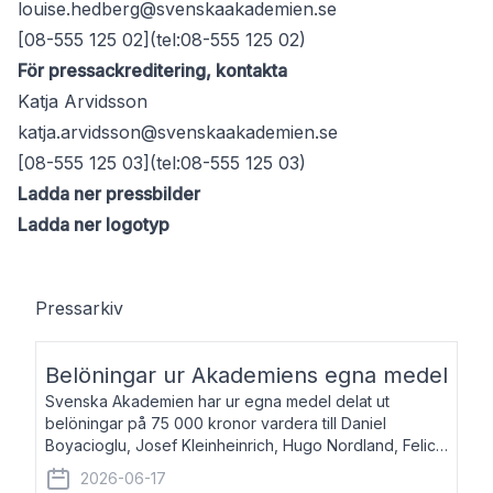
louise.hedberg@svenskaakademien.se
[08-555 125 02](tel:08-555 125 02)
För pressackreditering, kontakta
Katja Arvidsson
katja.arvidsson@svenskaakademien.se
[08-555 125 03](tel:08-555 125 03)
Ladda ner pressbilder
Ladda ner logotyp
Pressarkiv
Belöningar ur Akademiens egna medel
Svenska Akademien har ur egna medel delat ut
belöningar på 75 000 kronor vardera till Daniel
Boyacioglu, Josef Kleinheinrich, Hugo Nordland, Felicia
Stenroth och Svante Strandberg. Daniel Boyacioglu,
2026-06-17
född 1981, är poet och scenartist. Josef