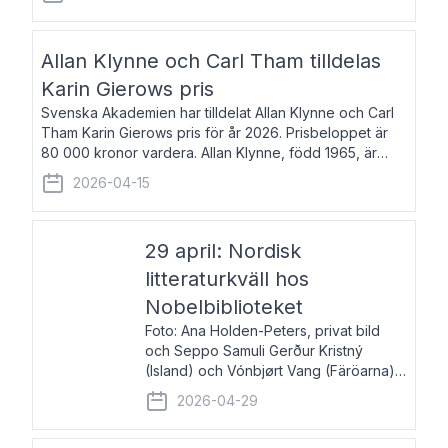
återkommande för Svenska Dagbladet, Ups
Allan Klynne och Carl Tham tilldelas
Karin Gierows pris
Svenska Akademien har tilldelat Allan Klynne och Carl
Tham Karin Gierows pris för år 2026. Prisbeloppet är
80 000 kronor vardera. Allan Klynne, född 1965, är
arkeolog, författare, översättare och fil.dr i antikens
2026-04-15
kultur och samhällsliv. Ut
29 april: Nordisk
litteraturkväll hos
Nobelbiblioteket
Foto: Ana Holden-Peters, privat bild
och Seppo Samuli Gerður Kristný
(Island) och Vónbjørt Vang (Färöarna)
läser ur sina verk och samtalar med
2026-04-29
John Swedenmark. De läser upp på
färöiska, isländska och svenska och