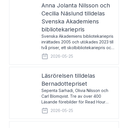
pristagarna äger rum under
Anna Jolanta Nilsson och
Cecilia Näslund tilldelas
Svenska Akademiens
bibliotekariepris
Svenska Akademiens bibliotekariepris
inrättades 2005 och utökades 2023 till
två priser, ett skolbibliotekariepris och
ett folkbibliotekariepris. Priserna skall
2026-05-25
tilldelas bibliotekarier vid svenska folk-
och skolbibliotek som gjort värdefull
Läsrörelsen tilldelas
Bernadottepriset
Sepenta Sarhadi, Olivia Nilsson och
Carl Blomqvist. Tre av över 400
Läsande förebilder för Read Hour
Sverige. Foto: Michael Wall. Den ideella
2026-05-25
föreningen Läsrörelsen tilldelas
Bernadottepriset 2026 för att den
under ett kvarts sekel gjort re