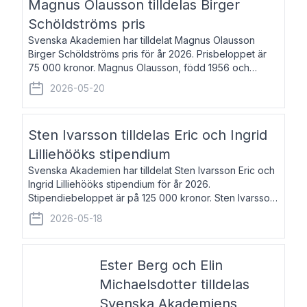
Magnus Olausson tilldelas Birger
Schöldströms pris
Svenska Akademien har tilldelat Magnus Olausson
Birger Schöldströms pris för år 2026. Prisbeloppet är
75 000 kronor. Magnus Olausson, född 1956 och
bosatt i Stockholm, är konstvetare, museiman och
2026-05-20
hovman. Han disputerade 1993 vid Uppsala un
Sten Ivarsson tilldelas Eric och Ingrid
Lilliehööks stipendium
Svenska Akademien har tilldelat Sten Ivarsson Eric och
Ingrid Lilliehööks stipendium för år 2026.
Stipendiebeloppet är på 125 000 kronor. Sten Ivarsson,
född 1979, är mediateksamordnare vid
2026-05-18
Söderslättsgymnasiet i Trelleborg. Här har han på
Ester Berg och Elin
Michaelsdotter tilldelas
Svenska Akademiens