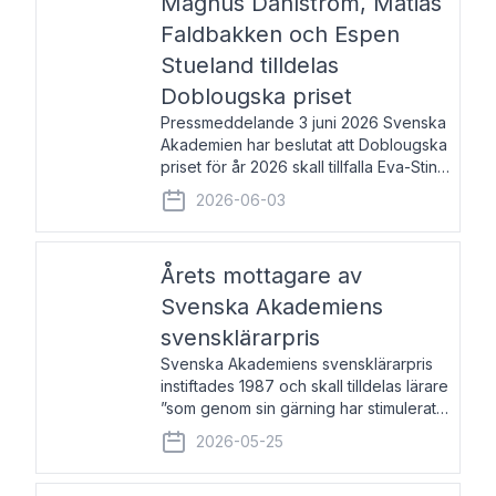
Magnus Dahlström, Matias
Faldbakken och Espen
Stueland tilldelas
Doblougska priset
Pressmeddelande 3 juni 2026 Svenska
Akademien har beslutat att Doblougska
priset för år 2026 skall tillfalla Eva-Stina
Byggmästar, Magnus Dahlström, Matias
2026-06-03
Faldbakken samt Espen Stueland.
Prisbeloppet är 200 000 svenska
kronor per mottagare
Årets mottagare av
Svenska Akademiens
svensklärarpris
Svenska Akademiens svensklärarpris
instiftades 1987 och skall tilldelas lärare
”som genom sin gärning har stimulerat
intresset hos unga människor för
2026-05-25
svenska språket och litteraturen”.
Prisutdelning och samtal med