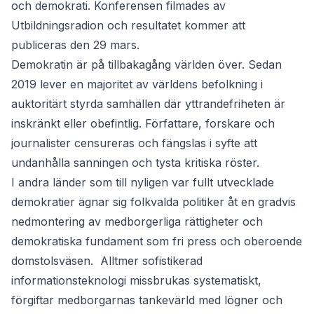
och demokrati. Konferensen filmades av
Utbildningsradion och resultatet kommer att
publiceras den 29 mars.
Demokratin är på tillbakagång världen över. Sedan
2019 lever en majoritet av världens befolkning i
auktoritärt styrda samhällen där yttrandefriheten är
inskränkt eller obefintlig. Författare, forskare och
journalister censureras och fängslas i syfte att
undanhålla sanningen och tysta kritiska röster.
I andra länder som till nyligen var fullt utvecklade
demokratier ägnar sig folkvalda politiker åt en gradvis
nedmontering av medborgerliga rättigheter och
demokratiska fundament som fri press och oberoende
domstolsväsen. Alltmer sofistikerad
informationsteknologi missbrukas systematiskt,
förgiftar medborgarnas tankevärld med lögner och