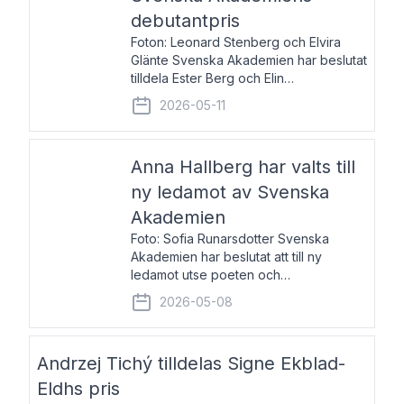
debutantpris
Foton: Leonard Stenberg och Elvira
Glänte Svenska Akademien har beslutat
tilldela Ester Berg och Elin
Michaelsdotter Svenska Akademiens
2026-05-11
debutantpris för år 2026. Priset är
nyinstiftat och syftar till att lyfta fram
intressanta och löftesrik
Anna Hallberg har valts till
ny ledamot av Svenska
Akademien
Foto: Sofia Runarsdotter Svenska
Akademien har beslutat att till ny
ledamot utse poeten och
litteraturkritikern Anna Hallberg. Hon
2026-05-08
efterträder poeten Tua Forsström på
stol 18 och kommer att ta sitt inträde vid
Akademiens högtidssammankomst
Andrzej Tichý tilldelas Signe Ekblad-
Eldhs pris