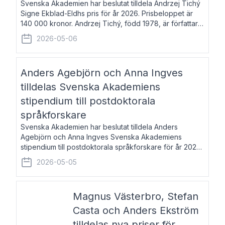
Svenska Akademien har beslutat tilldela Andrzej Tichý
Signe Ekblad-Eldhs pris för år 2026. Prisbeloppet är
140 000 kronor. Andrzej Tichý, född 1978, är författare
och kulturskribent. Han debuterade 2005 med den
2026-05-06
lovordade romanen Sex liter l
Anders Agebjörn och Anna Ingves
tilldelas Svenska Akademiens
stipendium till postdoktorala
språkforskare
Svenska Akademien har beslutat tilldela Anders
Agebjörn och Anna Ingves Svenska Akademiens
stipendium till postdoktorala språkforskare för år 2026.
Stipendiebeloppet är 75 000 kronor per mottagare.
2026-05-05
Anders Agebjörn, född 1984, är universitet
Magnus Västerbro, Stefan
Casta och Anders Ekström
tilldelas nya priser för