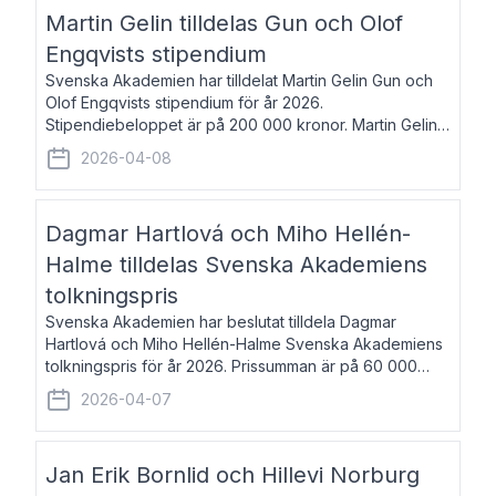
talar om språk och poesi – o
Martin Gelin tilldelas Gun och Olof
Engqvists stipendium
Svenska Akademien har tilldelat Martin Gelin Gun och
Olof Engqvists stipendium för år 2026.
Stipendiebeloppet är på 200 000 kronor. Martin Gelin,
född 1978, är journalist och författare. Han lever
2026-04-08
numera i Paris men var under många år bosat
Dagmar Hartlová och Miho Hellén-
Halme tilldelas Svenska Akademiens
tolkningspris
Svenska Akademien har beslutat tilldela Dagmar
Hartlová och Miho Hellén-Halme Svenska Akademiens
tolkningspris för år 2026. Prissumman är på 60 000
kronor var. Dagmar Hartlová, född 1951, översätter
2026-04-07
huvudsakligen från svenska till tjeckiska
Jan Erik Bornlid och Hillevi Norburg