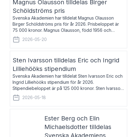
Magnus Olausson tilldelas Birger
Schöldströms pris
Svenska Akademien har tilldelat Magnus Olausson
Birger Schöldströms pris för år 2026. Prisbeloppet är
75 000 kronor. Magnus Olausson, född 1956 och
bosatt i Stockholm, är konstvetare, museiman och
2026-05-20
hovman. Han disputerade 1993 vid Uppsala un
Sten Ivarsson tilldelas Eric och Ingrid
Lilliehööks stipendium
Svenska Akademien har tilldelat Sten Ivarsson Eric och
Ingrid Lilliehööks stipendium för år 2026.
Stipendiebeloppet är på 125 000 kronor. Sten Ivarsson,
född 1979, är mediateksamordnare vid
2026-05-18
Söderslättsgymnasiet i Trelleborg. Här har han på
Ester Berg och Elin
Michaelsdotter tilldelas
Svenska Akademiens