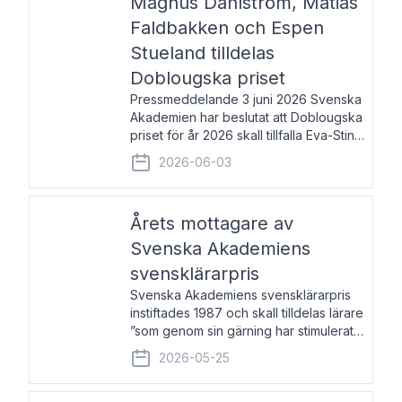
Magnus Dahlström, Matias
Faldbakken och Espen
Stueland tilldelas
Doblougska priset
Pressmeddelande 3 juni 2026 Svenska
Akademien har beslutat att Doblougska
priset för år 2026 skall tillfalla Eva-Stina
Byggmästar, Magnus Dahlström, Matias
2026-06-03
Faldbakken samt Espen Stueland.
Prisbeloppet är 200 000 svenska
kronor per mottagare
Årets mottagare av
Svenska Akademiens
svensklärarpris
Svenska Akademiens svensklärarpris
instiftades 1987 och skall tilldelas lärare
”som genom sin gärning har stimulerat
intresset hos unga människor för
2026-05-25
svenska språket och litteraturen”.
Prisutdelning och samtal med