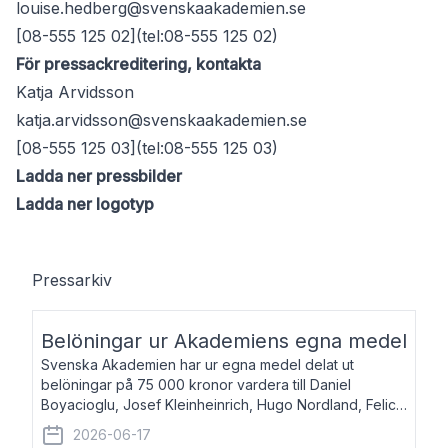
louise.hedberg@svenskaakademien.se
[08-555 125 02](tel:08-555 125 02)
För pressackreditering, kontakta
Katja Arvidsson
katja.arvidsson@svenskaakademien.se
[08-555 125 03](tel:08-555 125 03)
Ladda ner pressbilder
Ladda ner logotyp
Pressarkiv
Belöningar ur Akademiens egna medel
Svenska Akademien har ur egna medel delat ut
belöningar på 75 000 kronor vardera till Daniel
Boyacioglu, Josef Kleinheinrich, Hugo Nordland, Felicia
Stenroth och Svante Strandberg. Daniel Boyacioglu,
2026-06-17
född 1981, är poet och scenartist. Josef