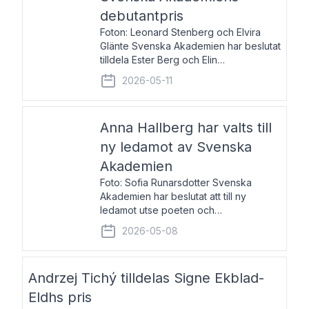
debutantpris
Foton: Leonard Stenberg och Elvira
Glänte Svenska Akademien har beslutat
tilldela Ester Berg och Elin
Michaelsdotter Svenska Akademiens
2026-05-11
debutantpris för år 2026. Priset är
nyinstiftat och syftar till att lyfta fram
intressanta och löftesrik
Anna Hallberg har valts till
ny ledamot av Svenska
Akademien
Foto: Sofia Runarsdotter Svenska
Akademien har beslutat att till ny
ledamot utse poeten och
litteraturkritikern Anna Hallberg. Hon
2026-05-08
efterträder poeten Tua Forsström på
stol 18 och kommer att ta sitt inträde vid
Akademiens högtidssammankomst
Andrzej Tichý tilldelas Signe Ekblad-
Eldhs pris