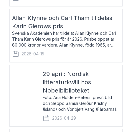
återkommande för Svenska Dagbladet, Ups
Allan Klynne och Carl Tham tilldelas
Karin Gierows pris
Svenska Akademien har tilldelat Allan Klynne och Carl
Tham Karin Gierows pris för år 2026. Prisbeloppet är
80 000 kronor vardera. Allan Klynne, född 1965, är
arkeolog, författare, översättare och fil.dr i antikens
2026-04-15
kultur och samhällsliv. Ut
29 april: Nordisk
litteraturkväll hos
Nobelbiblioteket
Foto: Ana Holden-Peters, privat bild
och Seppo Samuli Gerður Kristný
(Island) och Vónbjørt Vang (Färöarna)
läser ur sina verk och samtalar med
2026-04-29
John Swedenmark. De läser upp på
färöiska, isländska och svenska och