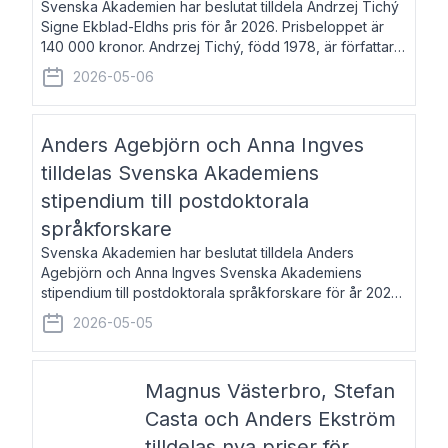
Svenska Akademien har beslutat tilldela Andrzej Tichý
Signe Ekblad-Eldhs pris för år 2026. Prisbeloppet är
140 000 kronor. Andrzej Tichý, född 1978, är författare
och kulturskribent. Han debuterade 2005 med den
2026-05-06
lovordade romanen Sex liter l
Anders Agebjörn och Anna Ingves
tilldelas Svenska Akademiens
stipendium till postdoktorala
språkforskare
Svenska Akademien har beslutat tilldela Anders
Agebjörn och Anna Ingves Svenska Akademiens
stipendium till postdoktorala språkforskare för år 2026.
Stipendiebeloppet är 75 000 kronor per mottagare.
2026-05-05
Anders Agebjörn, född 1984, är universitet
Magnus Västerbro, Stefan
Casta och Anders Ekström
tilldelas nya priser för