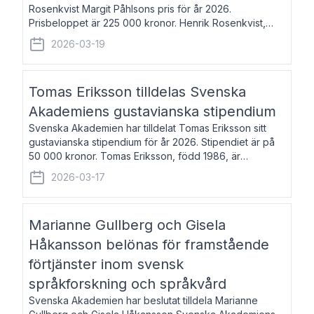
Rosenkvist Margit Påhlsons pris för år 2026.
Prisbeloppet är 225 000 kronor. Henrik Rosenkvist,
född 1965, är professor i nordiska språk vid Göteborgs
2026-03-19
universitet. Han disputerade 2004 på avhan
Tomas Eriksson tilldelas Svenska
Akademiens gustavianska stipendium
Svenska Akademien har tilldelat Tomas Eriksson sitt
gustavianska stipendium för år 2026. Stipendiet är på
50 000 kronor. Tomas Eriksson, född 1986, är
projektledare inom marknadsföring och författare och
2026-03-17
utkom i fjol med boken Syndabocken.
Marianne Gullberg och Gisela
Håkansson belönas för framstående
förtjänster inom svensk
språkforskning och språkvård
Svenska Akademien har beslutat tilldela Marianne