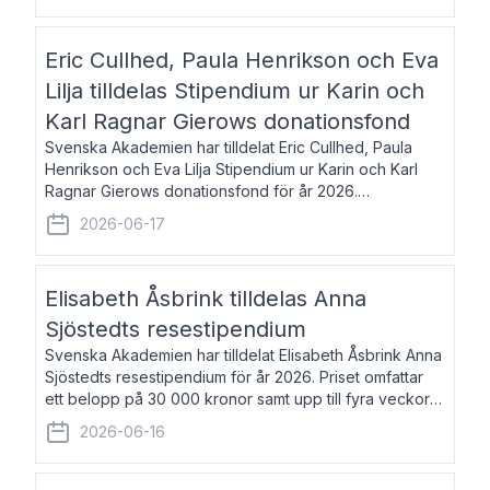
Eric Cullhed, Paula Henrikson och Eva
Lilja tilldelas Stipendium ur Karin och
Karl Ragnar Gierows donationsfond
Svenska Akademien har tilldelat Eric Cullhed, Paula
Henrikson och Eva Lilja Stipendium ur Karin och Karl
Ragnar Gierows donationsfond för år 2026.
Stipendiebeloppet är på 70 000 kronor vardera. Eric
2026-06-17
Cullhed, född 1985, är professor i grekis
Elisabeth Åsbrink tilldelas Anna
Sjöstedts resestipendium
Svenska Akademien har tilldelat Elisabeth Åsbrink Anna
Sjöstedts resestipendium för år 2026. Priset omfattar
ett belopp på 30 000 kronor samt upp till fyra veckors
fri vistelse i Akademiens lägenhet i Berlin. Elisabeth
2026-06-16
Åsbrink, född 1965 oc