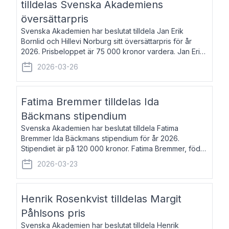
tilldelas Svenska Akademiens
översättarpris
Svenska Akademien har beslutat tilldela Jan Erik
Bornlid och Hillevi Norburg sitt översättarpris för år
2026. Prisbeloppet är 75 000 kronor vardera. Jan Erik
Bornlid, född 1947, är översättare från tyska. Han är
2026-03-26
främst känd för sina översät
Fatima Bremmer tilldelas Ida
Bäckmans stipendium
Svenska Akademien har beslutat tilldela Fatima
Bremmer Ida Bäckmans stipendium för år 2026.
Stipendiet är på 120 000 kronor. Fatima Bremmer, född
1977, är journalist och författare. Hon utkom i fjol med
2026-03-23
boken Ligan. Klarakvarterens blodsyst
Henrik Rosenkvist tilldelas Margit
Påhlsons pris
Svenska Akademien har beslutat tilldela Henrik