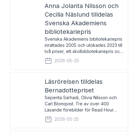
pristagarna äger rum under
Anna Jolanta Nilsson och
Cecilia Näslund tilldelas
Svenska Akademiens
bibliotekariepris
Svenska Akademiens bibliotekariepris
inrättades 2005 och utökades 2023 till
två priser, ett skolbibliotekariepris och
ett folkbibliotekariepris. Priserna skall
2026-05-25
tilldelas bibliotekarier vid svenska folk-
och skolbibliotek som gjort värdefull
Läsrörelsen tilldelas
Bernadottepriset
Sepenta Sarhadi, Olivia Nilsson och
Carl Blomqvist. Tre av över 400
Läsande förebilder för Read Hour
Sverige. Foto: Michael Wall. Den ideella
2026-05-25
föreningen Läsrörelsen tilldelas
Bernadottepriset 2026 för att den
under ett kvarts sekel gjort re