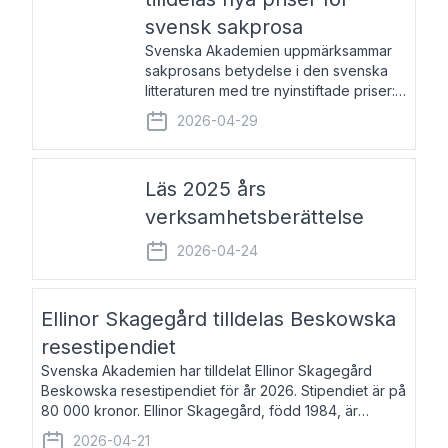
svensk sakprosa
Svenska Akademien uppmärksammar
sakprosans betydelse i den svenska
litteraturen med tre nyinstiftade priser:
Svenska Akademiens pris till
2026-04-29
framstående författare av svensk
sakprosa som i år går till Magnus
Västerbro, Svenska Akademiens pris
Läs 2025 års
verksamhetsberättelse
2026-04-24
Ellinor Skagegård tilldelas Beskowska
resestipendiet
Svenska Akademien har tilldelat Ellinor Skagegård
Beskowska resestipendiet för år 2026. Stipendiet är på
80 000 kronor. Ellinor Skagegård, född 1984, är
författare, journalist och musiker. Hon skriver
2026-04-21