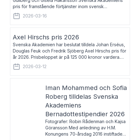
Gullberg och Gisela Håkansson Svenska Akademiens
pris för framstående förtjänster inom svensk
språkforskning och språkvård till minne av Carl Gabriel
2026-03-16
och Karin Forsberg för år 2026. Prissumma
Axel Hirschs pris 2026
Svenska Akademien har beslutat tilldela Johan Erséus,
Douglas Feuk och Fredrik Sjöberg Axel Hirschs pris för
år 2026. Prisbeloppet är på 125 000 kronor vardera.
Johan Erséus, född 1959, är fackboksförfattare och
2026-03-12
journalist med mångårigt för
Iman Mohammed och Sofia
Roberg tilldelas Svenska
Akademiens
Bernadottestipendier 2026
Fotografer: Robin Rådenman och Kajsa
Göransson Med anledning av H.M.
Konungens 70-årsdag 2016 instiftade