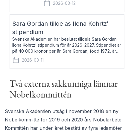
fem av de kungliga akademierna det så
2026-03-12
kallade Bernadotteprogrammet med
syfte att genom stipendier erbjuda stöd
och fortbildning till fo
Sara Gordan tilldelas Ilona Kohrtz’
stipendium
Svenska Akademien har beslutat tilldela Sara Gordan
Ilona Kohrtz’ stipendium för år 2026–2027. Stipendiet är
på 40 000 kronor per år. Sara Gordan, född 1972, är
författare och översättare. Hon debuterade 2006 med
2026-03-11
det prosalyriska verket En
Två externa sakkunniga lämnar
Nobelkommittén
Svenska Akademien utsåg i november 2018 en ny
Nobelkommitté för 2019 och 2020 års Nobelarbete.
Kommittén har under året bestått av fyra ledamöter