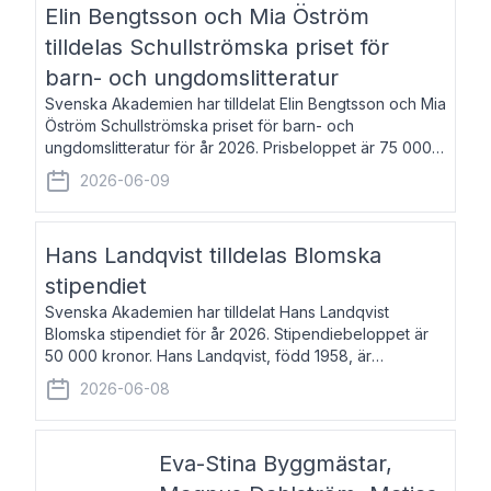
Elin Bengtsson och Mia Öström
tilldelas Schullströmska priset för
barn- och ungdomslitteratur
Svenska Akademien har tilldelat Elin Bengtsson och Mia
Öström Schullströmska priset för barn- och
ungdomslitteratur för år 2026. Prisbeloppet är 75 000
kronor vardera. Elin Bengtsson, född 1987, är författare
2026-06-09
och forskare i genusvetenskap.
Hans Landqvist tilldelas Blomska
stipendiet
Svenska Akademien har tilldelat Hans Landqvist
Blomska stipendiet för år 2026. Stipendiebeloppet är
50 000 kronor. Hans Landqvist, född 1958, är
professor i svenska vid Göteborgs universitet. Han
2026-06-08
disputerade år 2000 på avhandlingen Författn
Eva-Stina Byggmästar,