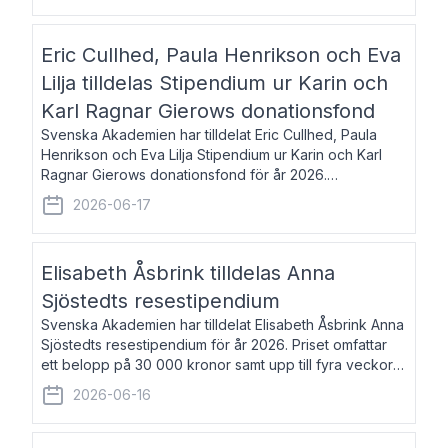
Eric Cullhed, Paula Henrikson och Eva
Lilja tilldelas Stipendium ur Karin och
Karl Ragnar Gierows donationsfond
Svenska Akademien har tilldelat Eric Cullhed, Paula
Henrikson och Eva Lilja Stipendium ur Karin och Karl
Ragnar Gierows donationsfond för år 2026.
Stipendiebeloppet är på 70 000 kronor vardera. Eric
2026-06-17
Cullhed, född 1985, är professor i grekis
Elisabeth Åsbrink tilldelas Anna
Sjöstedts resestipendium
Svenska Akademien har tilldelat Elisabeth Åsbrink Anna
Sjöstedts resestipendium för år 2026. Priset omfattar
ett belopp på 30 000 kronor samt upp till fyra veckors
fri vistelse i Akademiens lägenhet i Berlin. Elisabeth
2026-06-16
Åsbrink, född 1965 oc