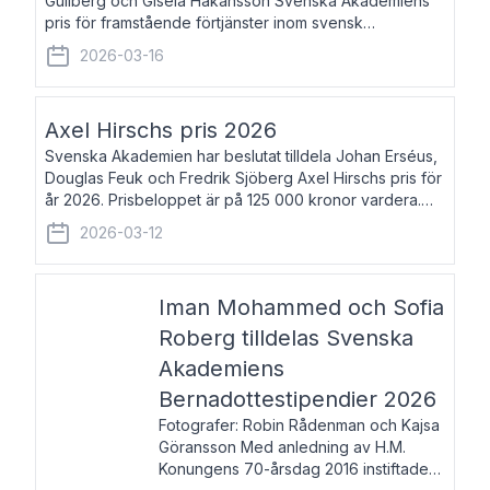
Gullberg och Gisela Håkansson Svenska Akademiens
pris för framstående förtjänster inom svensk
språkforskning och språkvård till minne av Carl Gabriel
2026-03-16
och Karin Forsberg för år 2026. Prissumma
Axel Hirschs pris 2026
Svenska Akademien har beslutat tilldela Johan Erséus,
Douglas Feuk och Fredrik Sjöberg Axel Hirschs pris för
år 2026. Prisbeloppet är på 125 000 kronor vardera.
Johan Erséus, född 1959, är fackboksförfattare och
2026-03-12
journalist med mångårigt för
Iman Mohammed och Sofia
Roberg tilldelas Svenska
Akademiens
Bernadottestipendier 2026
Fotografer: Robin Rådenman och Kajsa
Göransson Med anledning av H.M.
Konungens 70-årsdag 2016 instiftade