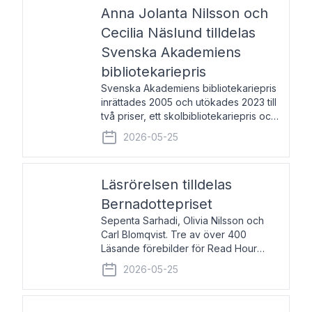
pristagarna äger rum under
Anna Jolanta Nilsson och
Cecilia Näslund tilldelas
Svenska Akademiens
bibliotekariepris
Svenska Akademiens bibliotekariepris
inrättades 2005 och utökades 2023 till
två priser, ett skolbibliotekariepris och
ett folkbibliotekariepris. Priserna skall
2026-05-25
tilldelas bibliotekarier vid svenska folk-
och skolbibliotek som gjort värdefull
Läsrörelsen tilldelas
Bernadottepriset
Sepenta Sarhadi, Olivia Nilsson och
Carl Blomqvist. Tre av över 400
Läsande förebilder för Read Hour
Sverige. Foto: Michael Wall. Den ideella
2026-05-25
föreningen Läsrörelsen tilldelas
Bernadottepriset 2026 för att den
under ett kvarts sekel gjort re