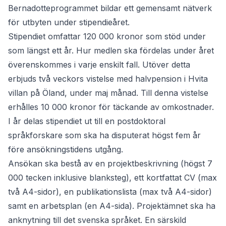
Bernadotteprogrammet bildar ett gemensamt nätverk
för utbyten under stipendieåret.
Stipendiet omfattar 120 000 kronor som stöd under
som längst ett år. Hur medlen ska fördelas under året
överenskommes i varje enskilt fall. Utöver detta
erbjuds två veckors vistelse med halvpension i Hvita
villan på Öland, under maj månad. Till denna vistelse
erhålles 10 000 kronor för täckande av omkostnader.
I år delas stipendiet ut till en postdoktoral
språkforskare som ska ha disputerat högst fem år
före ansökningstidens utgång.
Ansökan ska bestå av en projektbeskrivning (högst 7
000 tecken inklusive blanksteg), ett kortfattat CV (max
två A4-sidor), en publikationslista (max två A4-sidor)
samt en arbetsplan (en A4-sida). Projektämnet ska ha
anknytning till det svenska språket. En särskild