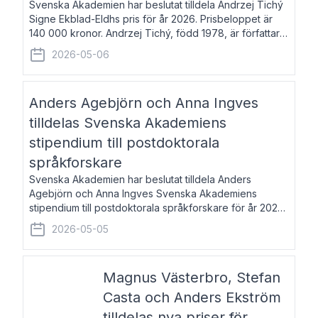
Svenska Akademien har beslutat tilldela Andrzej Tichý
Signe Ekblad-Eldhs pris för år 2026. Prisbeloppet är
140 000 kronor. Andrzej Tichý, född 1978, är författare
och kulturskribent. Han debuterade 2005 med den
2026-05-06
lovordade romanen Sex liter l
Anders Agebjörn och Anna Ingves
tilldelas Svenska Akademiens
stipendium till postdoktorala
språkforskare
Svenska Akademien har beslutat tilldela Anders
Agebjörn och Anna Ingves Svenska Akademiens
stipendium till postdoktorala språkforskare för år 2026.
Stipendiebeloppet är 75 000 kronor per mottagare.
2026-05-05
Anders Agebjörn, född 1984, är universitet
Magnus Västerbro, Stefan
Casta och Anders Ekström
tilldelas nya priser för