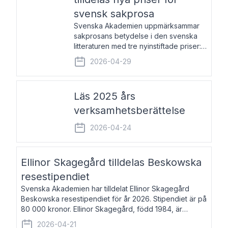
svensk sakprosa
Svenska Akademien uppmärksammar
sakprosans betydelse i den svenska
litteraturen med tre nyinstiftade priser:
Svenska Akademiens pris till
2026-04-29
framstående författare av svensk
sakprosa som i år går till Magnus
Västerbro, Svenska Akademiens pris
Läs 2025 års
verksamhetsberättelse
2026-04-24
Ellinor Skagegård tilldelas Beskowska
resestipendiet
Svenska Akademien har tilldelat Ellinor Skagegård
Beskowska resestipendiet för år 2026. Stipendiet är på
80 000 kronor. Ellinor Skagegård, född 1984, är
författare, journalist och musiker. Hon skriver
2026-04-21