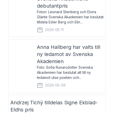
debutantpris
Foton: Leonard Stenberg och Elvira
Glänte Svenska Akademien har beslutat
tilldela Ester Berg och Elin
Michaelsdotter Svenska Akademiens
2026-05-11
debutantpris för år 2026. Priset är
nyinstiftat och syftar till att lyfta fram
intressanta och löftesrik
Anna Hallberg har valts till
ny ledamot av Svenska
Akademien
Foto: Sofia Runarsdotter Svenska
Akademien har beslutat att till ny
ledamot utse poeten och
litteraturkritikern Anna Hallberg. Hon
2026-05-08
efterträder poeten Tua Forsström på
stol 18 och kommer att ta sitt inträde vid
Akademiens högtidssammankomst
Andrzej Tichý tilldelas Signe Ekblad-
Eldhs pris