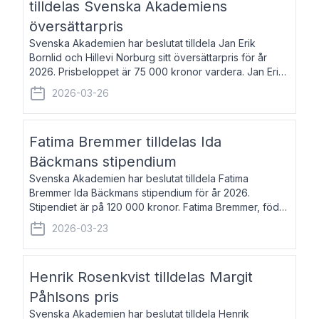
tilldelas Svenska Akademiens
översättarpris
Svenska Akademien har beslutat tilldela Jan Erik
Bornlid och Hillevi Norburg sitt översättarpris för år
2026. Prisbeloppet är 75 000 kronor vardera. Jan Erik
Bornlid, född 1947, är översättare från tyska. Han är
2026-03-26
främst känd för sina översät
Fatima Bremmer tilldelas Ida
Bäckmans stipendium
Svenska Akademien har beslutat tilldela Fatima
Bremmer Ida Bäckmans stipendium för år 2026.
Stipendiet är på 120 000 kronor. Fatima Bremmer, född
1977, är journalist och författare. Hon utkom i fjol med
2026-03-23
boken Ligan. Klarakvarterens blodsyst
Henrik Rosenkvist tilldelas Margit
Påhlsons pris
Svenska Akademien har beslutat tilldela Henrik