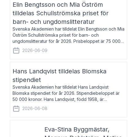
Elin Bengtsson och Mia Öström
tilldelas Schullströmska priset för
barn- och ungdomslitteratur
Svenska Akademien har tilldelat Elin Bengtsson och Mia
Öström Schullströmska priset för barn- och
ungdomslitteratur för år 2026. Prisbeloppet är 75 000
kronor vardera. Elin Bengtsson, född 1987, är författare
2026-06-09
och forskare i genusvetenskap.
Hans Landqvist tilldelas Blomska
stipendiet
Svenska Akademien har tilldelat Hans Landqvist
Blomska stipendiet för år 2026. Stipendiebeloppet är
50 000 kronor. Hans Landqvist, född 1958, är
professor i svenska vid Göteborgs universitet. Han
2026-06-08
disputerade år 2000 på avhandlingen Författn
Eva-Stina Byggmästar,