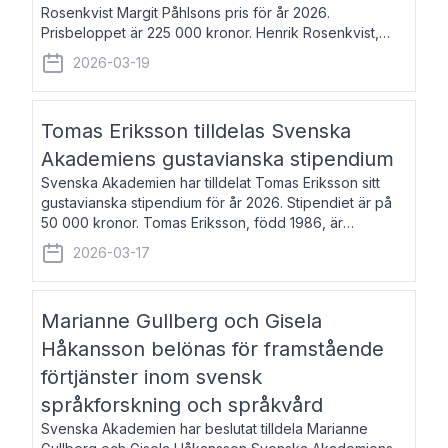
Rosenkvist Margit Påhlsons pris för år 2026.
Prisbeloppet är 225 000 kronor. Henrik Rosenkvist,
född 1965, är professor i nordiska språk vid Göteborgs
2026-03-19
universitet. Han disputerade 2004 på avhan
Tomas Eriksson tilldelas Svenska
Akademiens gustavianska stipendium
Svenska Akademien har tilldelat Tomas Eriksson sitt
gustavianska stipendium för år 2026. Stipendiet är på
50 000 kronor. Tomas Eriksson, född 1986, är
projektledare inom marknadsföring och författare och
2026-03-17
utkom i fjol med boken Syndabocken.
Marianne Gullberg och Gisela
Håkansson belönas för framstående
förtjänster inom svensk
språkforskning och språkvård
Svenska Akademien har beslutat tilldela Marianne