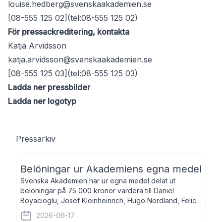
louise.hedberg@svenskaakademien.se
[08-555 125 02](tel:08-555 125 02)
För pressackreditering, kontakta
Katja Arvidsson
katja.arvidsson@svenskaakademien.se
[08-555 125 03](tel:08-555 125 03)
Ladda ner pressbilder
Ladda ner logotyp
Pressarkiv
Belöningar ur Akademiens egna medel
Svenska Akademien har ur egna medel delat ut
belöningar på 75 000 kronor vardera till Daniel
Boyacioglu, Josef Kleinheinrich, Hugo Nordland, Felicia
Stenroth och Svante Strandberg. Daniel Boyacioglu,
2026-06-17
född 1981, är poet och scenartist. Josef