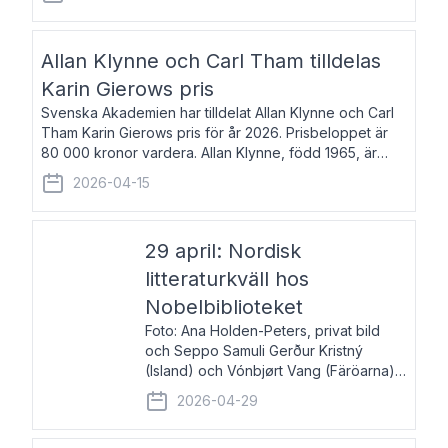
återkommande för Svenska Dagbladet, Ups
Allan Klynne och Carl Tham tilldelas
Karin Gierows pris
Svenska Akademien har tilldelat Allan Klynne och Carl
Tham Karin Gierows pris för år 2026. Prisbeloppet är
80 000 kronor vardera. Allan Klynne, född 1965, är
arkeolog, författare, översättare och fil.dr i antikens
2026-04-15
kultur och samhällsliv. Ut
29 april: Nordisk
litteraturkväll hos
Nobelbiblioteket
Foto: Ana Holden-Peters, privat bild
och Seppo Samuli Gerður Kristný
(Island) och Vónbjørt Vang (Färöarna)
läser ur sina verk och samtalar med
2026-04-29
John Swedenmark. De läser upp på
färöiska, isländska och svenska och