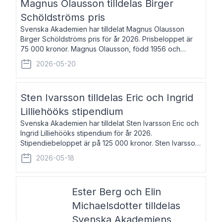
Magnus Olausson tilldelas Birger
Schöldströms pris
Svenska Akademien har tilldelat Magnus Olausson
Birger Schöldströms pris för år 2026. Prisbeloppet är
75 000 kronor. Magnus Olausson, född 1956 och
bosatt i Stockholm, är konstvetare, museiman och
2026-05-20
hovman. Han disputerade 1993 vid Uppsala un
Sten Ivarsson tilldelas Eric och Ingrid
Lilliehööks stipendium
Svenska Akademien har tilldelat Sten Ivarsson Eric och
Ingrid Lilliehööks stipendium för år 2026.
Stipendiebeloppet är på 125 000 kronor. Sten Ivarsson,
född 1979, är mediateksamordnare vid
2026-05-18
Söderslättsgymnasiet i Trelleborg. Här har han på
Ester Berg och Elin
Michaelsdotter tilldelas
Svenska Akademiens