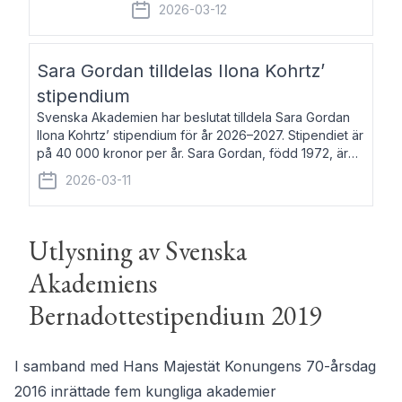
fem av de kungliga akademierna det så
2026-03-12
kallade Bernadotteprogrammet med
syfte att genom stipendier erbjuda stöd
och fortbildning till fo
Sara Gordan tilldelas Ilona Kohrtz’
stipendium
Svenska Akademien har beslutat tilldela Sara Gordan
Ilona Kohrtz’ stipendium för år 2026–2027. Stipendiet är
på 40 000 kronor per år. Sara Gordan, född 1972, är
författare och översättare. Hon debuterade 2006 med
2026-03-11
det prosalyriska verket En
Utlysning av Svenska
Akademiens
Bernadottestipendium 2019
I samband med Hans Majestät Konungens 70-årsdag
2016 inrättade fem kungliga akademier