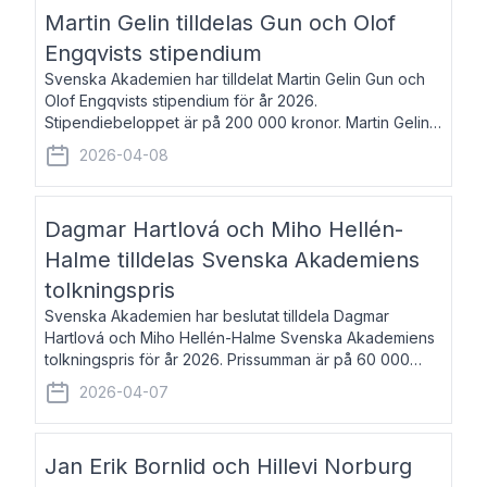
talar om språk och poesi – o
Martin Gelin tilldelas Gun och Olof
Engqvists stipendium
Svenska Akademien har tilldelat Martin Gelin Gun och
Olof Engqvists stipendium för år 2026.
Stipendiebeloppet är på 200 000 kronor. Martin Gelin,
född 1978, är journalist och författare. Han lever
2026-04-08
numera i Paris men var under många år bosat
Dagmar Hartlová och Miho Hellén-
Halme tilldelas Svenska Akademiens
tolkningspris
Svenska Akademien har beslutat tilldela Dagmar
Hartlová och Miho Hellén-Halme Svenska Akademiens
tolkningspris för år 2026. Prissumman är på 60 000
kronor var. Dagmar Hartlová, född 1951, översätter
2026-04-07
huvudsakligen från svenska till tjeckiska
Jan Erik Bornlid och Hillevi Norburg