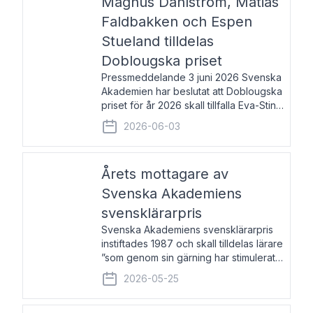
Magnus Dahlström, Matias
Faldbakken och Espen
Stueland tilldelas
Doblougska priset
Pressmeddelande 3 juni 2026 Svenska
Akademien har beslutat att Doblougska
priset för år 2026 skall tillfalla Eva-Stina
Byggmästar, Magnus Dahlström, Matias
2026-06-03
Faldbakken samt Espen Stueland.
Prisbeloppet är 200 000 svenska
kronor per mottagare
Årets mottagare av
Svenska Akademiens
svensklärarpris
Svenska Akademiens svensklärarpris
instiftades 1987 och skall tilldelas lärare
”som genom sin gärning har stimulerat
intresset hos unga människor för
2026-05-25
svenska språket och litteraturen”.
Prisutdelning och samtal med