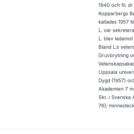
1940 och fil. d
Kopparbergs Ber
kallades 1957 ti
L. var sekreter
L. blev ledamo
Bland L:s veten
Gruvbrytning o
Vetenskapsakade
Uppsala univer
Dygd (1957) och
Akademien 7 mar
Skr. i Svenska
76); minnestec