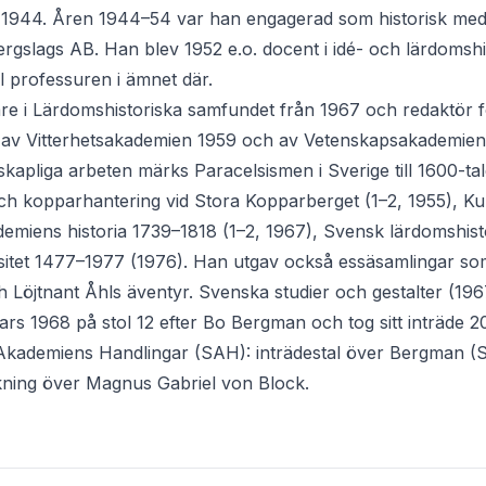
r 1944. Åren 1944–54 var han engagerad som historisk med
gslags AB. Han blev 1952 e.o. docent i idé- och lärdomshi
ll professuren i ämnet där.
are i Lärdomshistoriska samfundet från 1967 och redaktör 
t av Vitterhetsakademien 1959 och av Vetenskapsakademien
skapliga arbeten märks Paracelsismen i Sverige till 1600-tal
ch kopparhantering vid Stora Kopparberget (1–2, 1955), K
miens historia 1739–1818 (1–2, 1967), Svensk lärdomshist
sitet 1477–1977 (1976). Han utgav också essäsamlingar so
 Löjtnant Åhls äventyr. Svenska studier och gestalter (1967)
s 1968 på stol 12 efter Bo Bergman och tog sitt inträde 2
 Akademiens Handlingar (SAH): inträdestal över Bergman (
kning över Magnus Gabriel von Block.