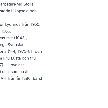
arbetare vid Stora
storia i Uppsala och
för Lychnos från 1950.
 1966.
ets mitt (1943),
ungl. Svenska
oria (1–4, 1975–81) och
m Fru Lusta och fru
. L. invaldes i
0 dec. samma år.
SAH från år 1886, band