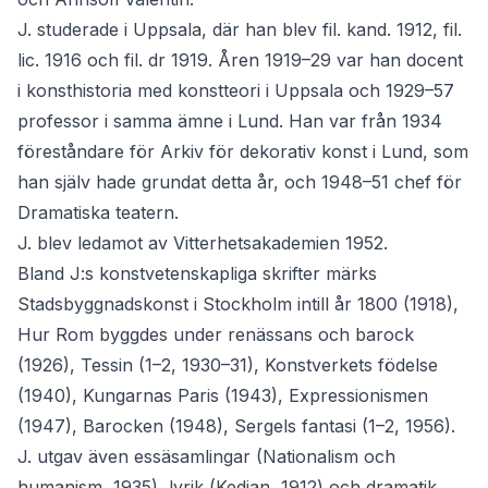
J. studerade i Uppsala, där han blev fil. kand. 1912, fil.
lic. 1916 och fil. dr 1919. Åren 1919–29 var han docent
i konsthistoria med konstteori i Uppsala och 1929–57
professor i samma ämne i Lund. Han var från 1934
föreståndare för Arkiv för dekorativ konst i Lund, som
han själv hade grundat detta år, och 1948–51 chef för
Dramatiska teatern.
J. blev ledamot av Vitterhetsakademien 1952.
Bland J:s konstvetenskapliga skrifter märks
Stadsbyggnadskonst i Stockholm intill år 1800 (1918),
Hur Rom byggdes under renässans och barock
(1926), Tessin (1–2, 1930–31), Konstverkets födelse
(1940), Kungarnas Paris (1943), Expressionismen
(1947), Barocken (1948), Sergels fantasi (1–2, 1956).
J. utgav även essäsamlingar (Nationalism och
humanism, 1935), lyrik (Kedjan, 1912) och dramatik