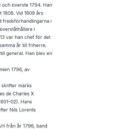
793 och överste 1794. Han
et 1808. Vid 1809 års
d fredsförhandlingarna i
verståthållare i
13 var han chef för det
amma år till friherre.
ill general. Han blev en
mien 1796, av
 skrifter märks
es de Charles X
1801–02). Hans
fter Nils Lorents
AH från år 1796, band