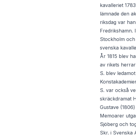
kavalleriet 178
lämnade den akt
riksdag var han
Fredrikshamn. I
Stockholm och k
svenska kavaller
År 1815 blev ha
av rikets herra
S. blev ledamo
Konstakademien
S. var också ve
skräckdramat He
Gustave (1806)
Memoarer utgavs
Sjöberg och tog 
Skr. i Svenska