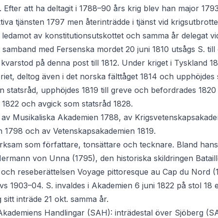
3. Efter att ha deltagit i 1788–90 års krig blev han major 1
iva tjänsten 1797 men återinträdde i tjänst vid krigsutbrott
 ledamot av konstitutionsutskottet och samma år delegat vi
 samband med Fersenska mordet 20 juni 1810 utsågs S. till ö
varstod på denna post till 1812. Under kriget i Tyskland 18
iet, deltog även i det norska fälttåget 1814 och upphöjdes s
n statsråd, upphöjdes 1819 till greve och befordrades 1820 t
r 1822 och avgick som statsråd 1828.
t av Musikaliska Akademien 1788, av Krigsvetenskapsakade
 1798 och av Vetenskapsakademien 1819.
rksam som författare, tonsättare och tecknare. Bland hans
rmann von Unna (1795), den historiska skildringen Bataill
 och reseberättelsen Voyage pittoresque au Cap du Nord (
 1903–04. S. invaldes i Akademien 6 juni 1822 på stol 18 e
sitt inträde 21 okt. samma år.
 Akademiens Handlingar (SAH): inträdestal över Sjöberg (S