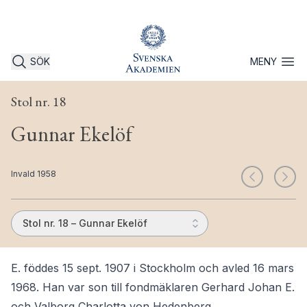
SÖK
MENY
Öppna 
Stol nr. 18
Gunnar Ekelöf
Invald 1958
Stol nr. 18 – Gunnar Ekelöf
E. föddes 15 sept. 1907 i Stockholm och avled 16 mars
1968. Han var son till fondmäklaren Gerhard Johan E.
och Valborg Charlotta von Hedenberg.