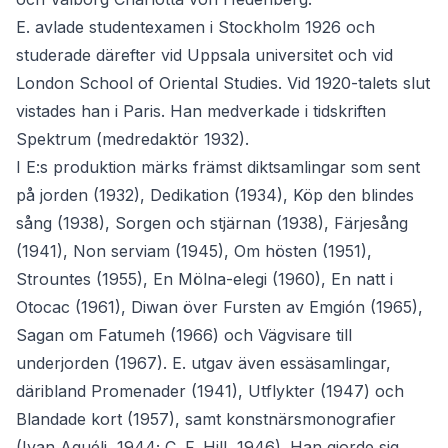
E. avlade studentexamen i Stockholm 1926 och
studerade därefter vid Uppsala universitet och vid
London School of Oriental Studies. Vid 1920-talets slut
vistades han i Paris. Han medverkade i tidskriften
Spektrum (medredaktör 1932).
I E:s produktion märks främst diktsamlingar som sent
på jorden (1932), Dedikation (1934), Köp den blindes
sång (1938), Sorgen och stjärnan (1938), Färjesång
(1941), Non serviam (1945), Om hösten (1951),
Strountes (1955), En Mölna-elegi (1960), En natt i
Otocac (1961), Diwan över Fursten av Emgión (1965),
Sagan om Fatumeh (1966) och Vägvisare till
underjorden (1967). E. utgav även essäsamlingar,
däribland Promenader (1941), Utflykter (1947) och
Blandade kort (1957), samt konstnärsmonografier
(Ivan Aguéli, 1944; C. F. Hill, 1946). Han gjorde sig