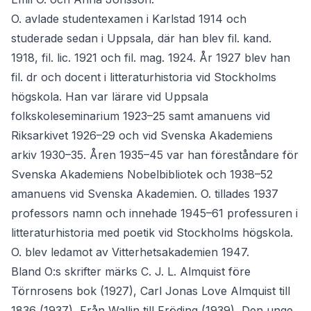
O. avlade studentexamen i Karlstad 1914 och
studerade sedan i Uppsala, där han blev fil. kand.
1918, fil. lic. 1921 och fil. mag. 1924. År 1927 blev han
fil. dr och docent i litteraturhistoria vid Stockholms
högskola. Han var lärare vid Uppsala
folkskoleseminarium 1923–25 samt amanuens vid
Riksarkivet 1926–29 och vid Svenska Akademiens
arkiv 1930–35. Åren 1935–45 var han föreståndare för
Svenska Akademiens Nobelbibliotek och 1938–52
amanuens vid Svenska Akademien. O. tillades 1937
professors namn och innehade 1945–61 professuren i
litteraturhistoria med poetik vid Stockholms högskola.
O. blev ledamot av Vitterhetsakademien 1947.
Bland O:s skrifter märks C. J. L. Almquist före
Törnrosens bok (1927), Carl Jonas Love Almquist till
1836 (1937), Från Wallin till Fröding (1939), Den unge