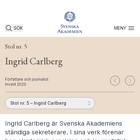
SÖK
MENY
Öppna 
Stol nr. 5
Ingrid Carlberg
Författare och journalist
Invald 2020
Stol nr. 5 – Ingrid Carlberg
Ingrid Carlberg är Svenska Akademiens
ständiga sekreterare. I sina verk förenar