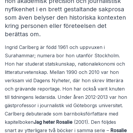
hon akademisk precision och journalistisk
nyfikenhet i en brett gestaltande sakprosa
som även belyser den historiska kontexten
kring personen eller företeelsen det
berättas om.
Ingrid Carlberg är född 1961 och uppvuxen i
Surahammar; numera bor hon utanför Stockholm.
Hon har studerat statskunskap, nationalekonomi och
litteraturvetenskap. Mellan 1990 och 2010 var hon
verksam vid Dagens Nyheter, där hon skrev litterära
och grävande reportage. Hon har också varit knuten
till tidningens ledarsida. Under åren 2012-2013 var hon
gästprofessor i journalistik vid Göteborgs universitet.
Carlberg debuterade som barnboksförfattare med
kapitelboken
Jag heter Rosalie
(2001). Den följdes
snart av ytterligare två böcker i samma serie –
Rosalie