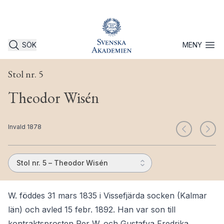
SÖK
MENY
Öppna 
Stol nr. 5
Theodor Wisén
Invald 1878
Stol nr. 5 – Theodor Wisén
W. föddes 31 mars 1835 i Vissefjärda socken (Kalmar
län) och avled 15 febr. 1892. Han var son till
kontraktsprosten Per W. och Gustafva Fredrika