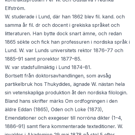
Elfström.
W. studerade i Lund, där han 1862 blev fil. kand. och
samma år fil. dr och docent i grekiska språket och
litteraturen. Han bytte dock snart ämne, och redan
1865 sökte och fick han professuren i nordiska språk i
Lund. W. var Lunds universitets rektor 1876–77 och
1885–91 samt prorektor 1877–85.
W. var stadsfullmäktig i Lund 1874–81.
Bortsett från doktorsavhandlingen, som avsåg
partikelbruk hos Thukydides, ägnade W. nästan hela
sin vetenskapliga produktion åt den nordiska filologin.
Bland hans skrifter märks Om ordfogningen i den
äldre Eddan (1865), Oden och Loke (1873),
Emendationer och exegeser till norröna dikter (1–4,
1886–91) samt flera kommenterade texteditioner. W.
invaldes i Akademien 29 maj 1878 på stol 5 efter