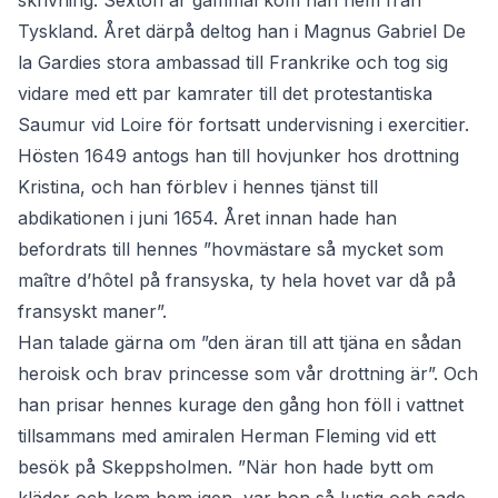
skrivning. Sexton år gammal kom han hem från
Tyskland. Året därpå deltog han i Magnus Gabriel De
la Gardies stora ambassad till Frankrike och tog sig
vidare med ett par kamrater till det protestantiska
Saumur vid Loire för fortsatt undervisning i exercitier.
Hösten 1649 antogs han till hovjunker hos drottning
Kristina, och han förblev i hennes tjänst till
abdikationen i juni 1654. Året innan hade han
befordrats till hennes ”hovmästare så mycket som
maître d’hôtel på fransyska, ty hela hovet var då på
fransyskt maner”.
Han talade gärna om ”den äran till att tjäna en sådan
heroisk och brav princesse som vår drottning är”. Och
han prisar hennes kurage den gång hon föll i vattnet
tillsammans med amiralen Herman Fleming vid ett
besök på Skeppsholmen. ”När hon hade bytt om