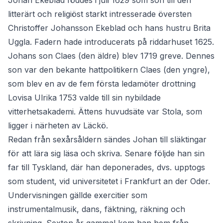
Johan Ekeblad föddes i juli 1629 som son till den
litterärt och religiöst starkt intresserade översten
Christoffer Johansson Ekeblad och hans hustru Brita
Uggla. Fadern hade introducerats på riddarhuset 1625.
Johans son Claes (den äldre) blev 1719 greve. Dennes
son var den be­kante hattpolitikern Claes (den yngre),
som blev en av de fem första ledamöter drottning
Lovisa Ulrika 1753 valde till sin nybildade
vitterhetsakademi. Ättens huvudsäte var Stola, som
ligger i närheten av Läckö.
Redan från sexårsåldern sändes Johan till släktingar
för att lära sig läsa och skriva. Senare följde han sin
far till Tyskland, där han deponerades, dvs. upptogs
som student, vid universitetet i Frankfurt an der Oder.
Undervisningen gällde exercitier som
instrumentalmusik, dans, fäktning, räkning och