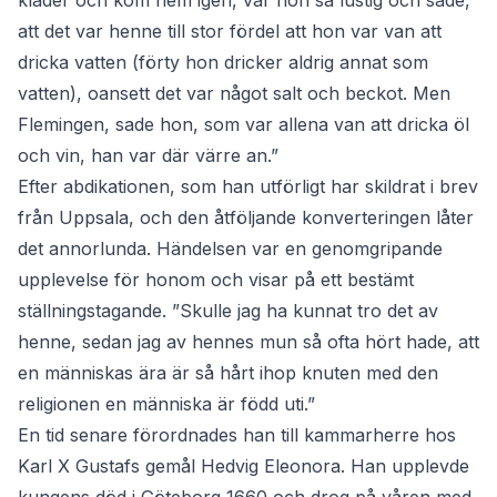
kläder och kom hem igen, var hon så lustig och sade,
att det var henne till stor fördel att hon var van att
dricka vatten (förty hon dricker aldrig annat som
vatten), oansett det var något salt och beckot. Men
Flemingen, sade hon, som var allena van att dricka öl
och vin, han var där värre an.”
Efter abdikationen, som han utförligt har skildrat i brev
från Uppsala, och den åtföljande konverteringen låter
det annorlunda. Händelsen var en genomgripande
upplevelse för honom och visar på ett bestämt
ställningstagande. ”Skulle jag ha kunnat tro det av
henne, sedan jag av hennes mun så ofta hört hade, att
en människas ära är så hårt ihop knuten med den
religionen en människa är född uti.”
En tid senare förordnades han till kammarherre hos
Karl X Gustafs gemål Hedvig Eleonora. Han upplevde