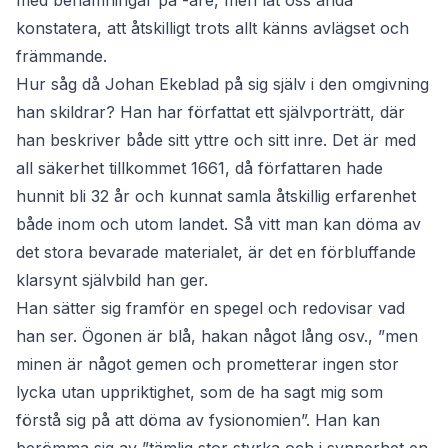
med benämningar på -are, men låt oss ändå
konstatera, att åtskilligt trots allt känns avlägset och
främmande.
Hur såg då Johan Ekeblad på sig själv i den omgivning
han skildrar? Han har författat ett självporträtt, där
han beskriver både sitt yttre och sitt inre. Det är med
all säkerhet tillkommet 1661, då författaren hade
hunnit bli 32 år och kunnat samla åtskillig erfarenhet
både inom och utom landet. Så vitt man kan döma av
det stora bevarade materialet, är det en förbluffande
klarsynt självbild han ger.
Han sätter sig framför en spegel och redovisar vad
han ser. Ögonen är blå, hakan något lång osv., ”men
minen är något gemen och prometterar ingen stor
lycka utan uppriktighet, som de ha sagt mig som
förstå sig på att döma av fysionomien”. Han kan