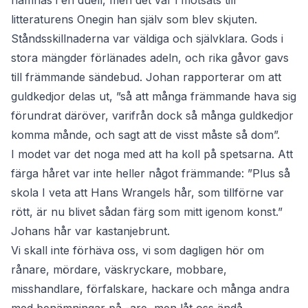
hämnas i en duell, men det var i motsats till
litteraturens Onegin han själv som blev skjuten.
Ståndsskillnaderna var väldiga och självklara. Gods i
stora mängder förlänades adeln, och rika gåvor gavs
till främmande sändebud. Johan rapporterar om att
guldkedjor delas ut, ”så att många främmande hava sig
förundrat däröver, varifrån dock så många guldkedjor
komma månde, och sagt att de visst måste så dom”.
I modet var det noga med att ha koll på spetsarna. Att
färga håret var inte heller något främmande: ”Plus så
skola I veta att Hans Wrangels hår, som tillförne var
rött, är nu blivet sådan färg som mitt igenom konst.”
Johans hår var kastanjebrunt.
Vi skall inte förhäva oss, vi som dagligen hör om
rånare, mördare, väskryckare, mobbare,
misshandlare, förfalskare, hackare och många andra