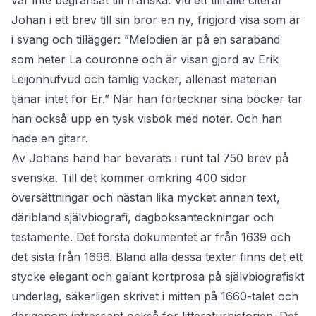
var inte begränsat till franska. Vid ett tillfälle citerar
Johan i ett brev till sin bror en ny, frigjord visa som är
i svang och tillägger: ”Melodien är på en saraband
som heter La couronne och är visan gjord av Erik
Leijonhufvud och tämlig vacker, allenast materian
tjänar intet för Er.” När han förtecknar sina böcker tar
han också upp en tysk visbok med noter. Och han
hade en gitarr.
Av Johans hand har bevarats i runt tal 750 brev på
svenska. Till det kommer omkring 400 sidor
översättningar och nästan lika mycket annan text,
däribland självbiografi, dagboksanteckningar och
testamente. Det första dokumentet är från 1639 och
det sista från 1696. Bland alla dessa texter finns det ett
stycke elegant och galant kortprosa på självbiografiskt
underlag, säkerligen skrivet i mitten på 1660-talet och