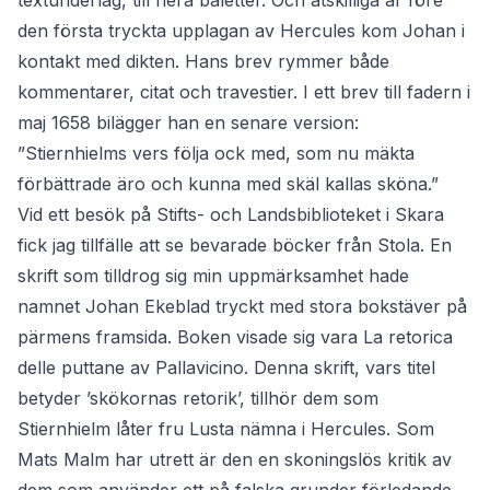
textunderlag, till flera baletter. Och åtskilliga år före
den första tryckta upplagan av Hercules kom Johan i
kontakt med dikten. Hans brev rymmer både
kommentarer, citat och travestier. I ett brev till fadern i
maj 1658 bilägger han en senare version:
”Stiernhielms vers följa ock med, som nu mäkta
förbättrade äro och kunna med skäl kallas sköna.”
Vid ett besök på Stifts- och Landsbiblioteket i Skara
fick jag tillfälle att se bevarade böcker från Stola. En
skrift som tilldrog sig min uppmärksamhet hade
namnet Johan Ekeblad tryckt med stora bokstäver på
pärmens framsida. Boken visade sig vara La retorica
delle puttane av Pallavicino. Denna skrift, vars titel
betyder ’skökornas retorik’, tillhör dem som
Stiernhielm låter fru Lusta nämna i Hercules. Som
Mats Malm har utrett är den en skoningslös kritik av