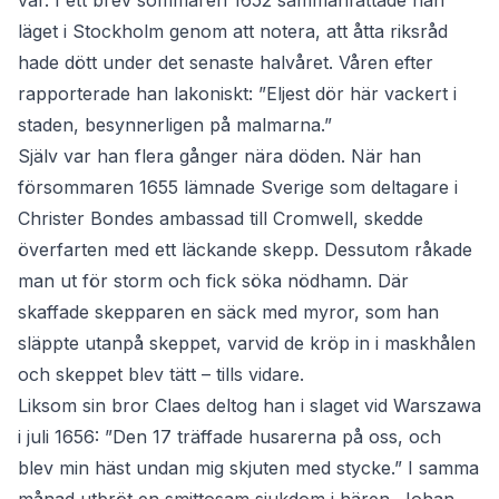
vår. I ett brev sommaren 1652 sammanfattade han
läget i Stockholm genom att notera, att åtta riksråd
hade dött under det senaste halvåret. Våren efter
rapporterade han lakoniskt: ”Eljest dör här vackert i
staden, besynnerligen på malmarna.”
Själv var han flera gånger nära döden. När han
försommaren 1655 lämnade Sverige som deltagare i
Christer Bondes ambassad till Cromwell, skedde
överfarten med ett läckande skepp. Dessutom råkade
man ut för storm och fick söka nödhamn. Där
skaffade skepparen en säck med myror, som han
släppte utanpå skeppet, varvid de kröp in i maskhålen
och skeppet blev tätt – tills vidare.
Liksom sin bror Claes deltog han i slaget vid Warszawa
i juli 1656: ”Den 17 träffade husarerna på oss, och
blev min häst undan mig skjuten med stycke.” I samma