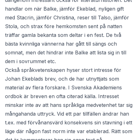
därigenom intressant också för litteraturhistorien. Det
handlar om när Balke, jämför Ekeblad, nyligen gift
med Stacrin, jämför Christina, reser till Talso, jämför
Stola, och strax före hemkomsten sent på natten
träffar gamla bekanta som deltar i en fest. De två
bästa kvinnliga vännerna har gått till sängs och
somnat, men det hindrar inte Balke att lista sig in till
dem i sovrummet etc.
Också språkvetenskapen hyser stort intresse för
Johan Ekeblads brev, och de har utnyttjats som
material av flera forskare. I Svenska Akademiens
ordbok är breven en ofta citerad källa. Intresset
minskar inte av att hans språkliga medvetenhet tar sig
mångahanda uttryck. Vid ett par tillfällen ändrar han
t.ex. med förvånansvärd konsekvens sin stavning i ett
läge där någon fast norm inte var etablerad. Rätt som