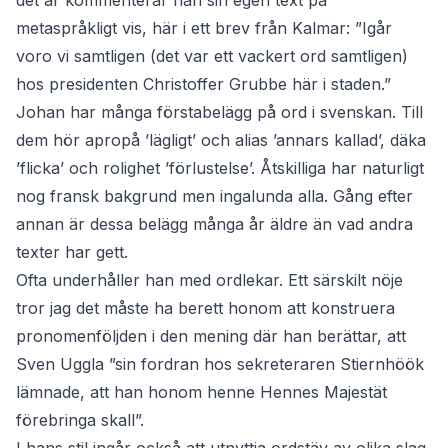
det är kommenterar han sin egen text på
metaspråkligt vis, här i ett brev från Kalmar: ”Igår
voro vi samtligen (det var ett vackert ord samtligen)
hos presidenten Christoffer Grubbe här i staden.”
Johan har många förstabelägg på ord i svenskan. Till
dem hör apropå ’lägligt’ och alias ’annars kallad’, däka
’flicka’ och rolighet ’förlustelse’. Åtskilliga har naturligt
nog fransk bakgrund men ingalunda alla. Gång efter
annan är dessa belägg många år äldre än vad andra
texter har gett.
Ofta underhåller han med ordlekar. Ett särskilt nöje
tror jag det måste ha berett honom att konstruera
pronomenföljden i den mening där han berättar, att
Sven Uggla ”sin fordran hos sekreteraren Stiernhöök
lämnade, att han honom henne Hennes Majestät
förebringa skall”.