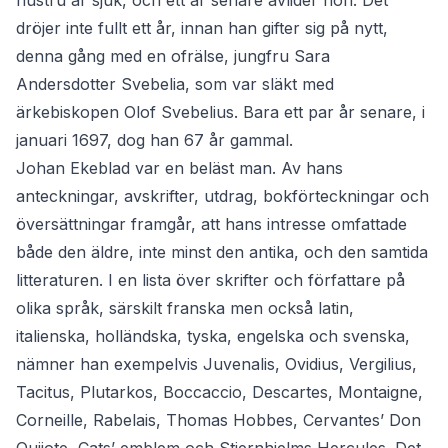
hustru är sjuk, och ett år senare avlider hon. Det
dröjer inte fullt ett år, innan han gifter sig på nytt,
denna gång med en ofrälse, jungfru Sara
Andersdotter Svebelia, som var släkt med
ärkebiskopen Olof Svebelius. Bara ett par år senare, i
januari 1697, dog han 67 år gammal.
Johan Ekeblad var en beläst man. Av hans
anteckningar, avskrifter, utdrag, bokförteckningar och
översättningar framgår, att hans intresse omfattade
både den äldre, inte minst den antika, och den samtida
litteraturen. I en lista över skrifter och författare på
olika språk, särskilt franska men också latin,
italienska, holländska, tyska, engelska och svenska,
nämner han exempelvis Juvenalis, Ovidius, Vergilius,
Tacitus, Plutarkos, Boccaccio, Descartes, Montaigne,
Corneille, Rabelais, Thomas Hobbes, Cervantes’ Don