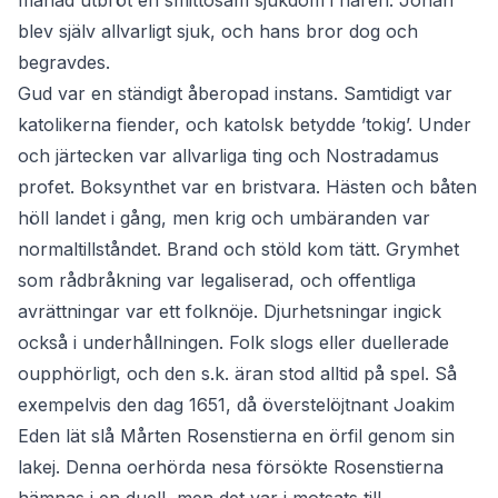
månad utbröt en smittosam sjukdom i hären. Johan
blev själv allvarligt sjuk, och hans bror dog och
begravdes.
Gud var en ständigt åberopad instans. Samtidigt var
katolikerna fiender, och katolsk betydde ’tokig’. Under
och järtecken var allvarliga ting och Nostradamus
profet. Boksynthet var en bristvara. Hästen och båten
höll landet i gång, men krig och umbäranden var
normaltillståndet. Brand och stöld kom tätt. Grymhet
som rådbråkning var legaliserad, och offentliga
avrättningar var ett folknöje. Djurhetsningar ingick
också i underhållningen. Folk slogs eller duellerade
oupphörligt, och den s.k. äran stod alltid på spel. Så
exempelvis den dag 1651, då överstelöjtnant Joakim
Eden lät slå Mårten Rosenstierna en örfil genom sin
lakej. Denna oerhörda nesa försökte Rosenstierna