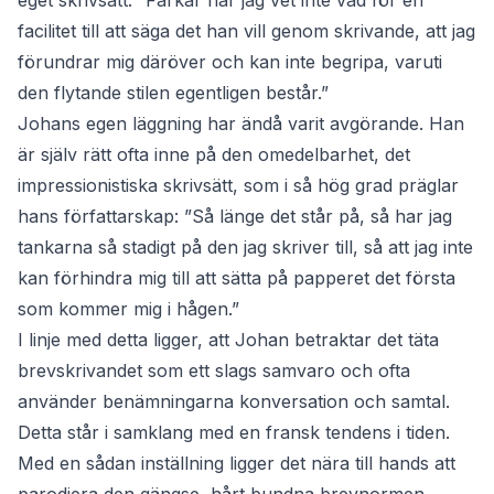
eget skrivsätt: ”Farkär har jag vet inte vad för en
facilitet till att säga det han vill genom skrivande, att jag
förundrar mig däröver och kan inte begripa, varuti
den flytande stilen egentligen består.”
Johans egen läggning har ändå varit avgörande. Han
är själv rätt ofta inne på den omedelbarhet, det
impressionistiska skrivsätt, som i så hög grad präglar
hans författarskap: ”Så länge det står på, så har jag
tankarna så stadigt på den jag skriver till, så att jag inte
kan förhindra mig till att sätta på papperet det första
som kommer mig i hågen.”
I linje med detta ligger, att Johan betraktar det täta
brevskrivandet som ett slags samvaro och ofta
använder benämningarna konversation och samtal.
Detta står i samklang med en fransk tendens i tiden.
Med en sådan inställning ligger det nära till hands att