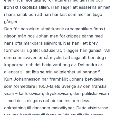
eftertryck Montaigne, författaren med den fria och
ironiskt skeptiska stilen. Han säger att essäerna är helt
i hans smak och att han har läst dem mer än tjugo
gånger.
Den för barocken utmärkande ornamentiken finns i
någon mån hos Johan men förknippas gärna med
hans ofta märkbara självironi. När han i ett brev
formulerar sig litet utstuderat, tillägger han genast: ”All
denna omsväven är så mycket att säga att hon dog i
kopporna, och det hade varit nog av. Det andra är
allenast till att låta se min vältalenhet uti pennan.”
Kurt Johannesson har framhållit Johans betydelse
som förmedlare i 1600-talets Sverige av den franska
visan – kärleksvisan, dryckesvisan, den politiska visan
– med dess elegans och dekadens och dess
anknytning till dansanta melodityper. Detta visintresse