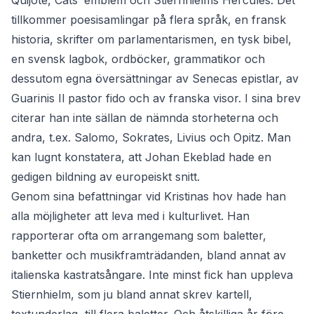
Quijote, Cats’ emblem och Stiernhielms Hercules. Det
tillkommer poesisamlingar på flera språk, en fransk
historia, skrifter om parlamentarismen, en tysk bibel,
en svensk lagbok, ordböcker, grammatikor och
dessutom egna översättningar av Senecas epistlar, av
Guarinis Il pastor fido och av franska visor. I sina brev
citerar han inte sällan de nämnda storheterna och
andra, t.ex. Salomo, Sokrates, Livius och Opitz. Man
kan lugnt konstatera, att Johan Ekeblad hade en
gedigen bildning av europeiskt snitt.
Genom sina befattningar vid Kristinas hov hade han
alla möjligheter att leva med i kulturlivet. Han
rapporterar ofta om arrangemang som baletter,
banketter och musikframträdanden, bland annat av
italienska kastratsångare. Inte minst fick han uppleva
Stiernhielm, som ju bland annat skrev kartell,