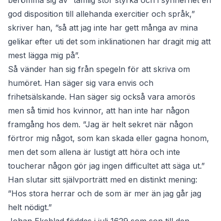
berömma sig av ”tämlig stor styrka och i synnerhet en
god disposition till allehanda exercitier och språk,”
skriver han, ”så att jag inte har gett många av mina
gelikar efter uti det som inklinationen har dragit mig att
mest lägga mig på”.
Så vänder han sig från spegeln för att skriva om
humöret. Han säger sig vara envis och
frihetsälskande. Han säger sig också vara amorös
men så timid hos kvinnor, att han inte har någon
framgång hos dem. ”Jag är helt sekret när någon
förtror mig något, som kan skada eller gagna honom,
men det som allena är lustigt att höra och inte
toucherar någon gör jag ingen difficultet att säga ut.”
Han slutar sitt självporträtt med en distinkt mening:
”Hos stora herrar och de som är mer än jag går jag
helt nödigt.”