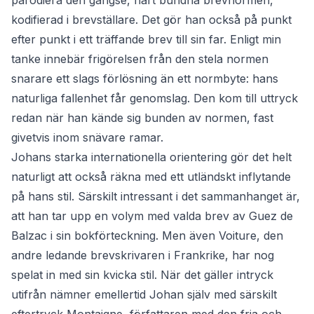
parodiera den gängse, hårt bundna brevnormen,
kodifierad i brevställare. Det gör han också på punkt
efter punkt i ett träffande brev till sin far. Enligt min
tanke innebär frigörelsen från den stela normen
snarare ett slags förlösning än ett normbyte: hans
naturliga fallenhet får genomslag. Den kom till uttryck
redan när han kände sig bunden av normen, fast
givetvis inom snävare ramar.
Johans starka internationella orientering gör det helt
naturligt att också räkna med ett utländskt inflytande
på hans stil. Särskilt intressant i det sammanhanget är,
att han tar upp en volym med valda brev av Guez de
Balzac i sin bokförteckning. Men även Voiture, den
andre ledande brevskrivaren i Frankrike, har nog
spelat in med sin kvicka stil. När det gäller intryck
utifrån nämner emellertid Johan själv med särskilt