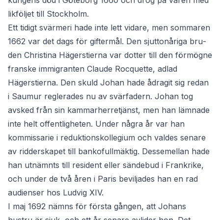
kungens död i Göteborg 1660 och drog på våren med
likföljet till Stockholm.
Ett tidigt svärmeri hade inte lett vidare, men sommaren
1662 var det dags för giftermål. Den sjuttonåriga bru­
den Christina Hägerstierna var dotter till den förmögne
franske immigranten Claude Rocquette, adlad
Hägerstierna. Den skuld Johan hade ådragit sig redan
i Saumur reglerades nu av svärfadern. Johan tog
avsked från sin kammarherretjänst, men han lämnade
inte helt offentligheten. Under några år var han
kommissarie i reduktionskollegium och valdes senare
av ridderskapet till bankofullmäktig. Dessemellan hade
han utnämnts till resident eller sändebud i Frankrike,
och under de två åren i Paris beviljades han en rad
audienser hos Ludvig XIV.
I maj 1692 nämns för första gången, att Johans