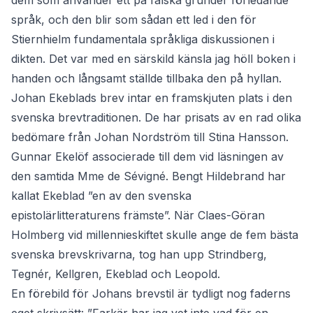
dem som använder ett på falska grunder förledande
språk, och den blir som sådan ett led i den för
Stiernhielm fundamentala språkliga diskussionen i
dikten. Det var med en särskild känsla jag höll boken i
handen och långsamt ställde tillbaka den på hyllan.
Johan Ekeblads brev intar en framskjuten plats i den
svenska brevtraditionen. De har prisats av en rad olika
bedömare från Johan Nordström till Stina Hansson.
Gunnar Ekelöf associerade till dem vid läsningen av
den samtida Mme de Sévigné. Bengt Hildebrand har
kallat Ekeblad ”en av den svenska
epistolärlitteraturens främste”. När Claes-Göran
Holmberg vid millennieskiftet skulle ange de fem bästa
svenska brevskrivarna, tog han upp Strindberg,
Tegnér, Kellgren, Ekeblad och Leopold.
En förebild för Johans brevstil är tydligt nog faderns