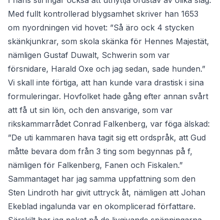
I hans stil ingår också att utnyttja ordstäv av olika slag.
Med fullt kontrollerad blygsamhet skriver han 1653
om nyordningen vid hovet: ”Så äro ock 4 stycken
skänkjunkrar, som skola skänka för Hennes Majestät,
nämligen Gustaf Duwalt, Schwerin som var
försnidare, Harald Oxe och jag sedan, sade hunden.”
Vi skall inte förtiga, att han kunde vara drastisk i sina
formuleringar. Hovfolket hade gång efter annan svårt
att få ut sin lön, och den ansvarige, som var
rikskammarrådet Conrad Falkenberg, var föga älskad:
”De uti kammaren hava tagit sig ett ordspråk, att Gud
måtte bevara dom från 3 ting som begynnas på f,
nämligen för Falkenberg, Fanen och Fiskalen.”
Sammantaget har jag samma uppfattning som den
Sten Lindroth har givit uttryck åt, nämligen att Johan
Ekeblad ingalunda var en okomplicerad författare.