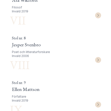
Åsa Wikforss
Filosof
Invald
2019
VII
Stol nr.
8
Jesper Svenbro
Poet och litteraturforskare
Invald
2006
VIII
Stol nr.
9
Ellen Mattson
Författare
Invald
2019
IX