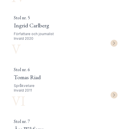
Stol nr.
5
Ingrid Carlberg
Författare och journalist
Invald
2020
V
Stol nr.
6
Tomas Riad
Språkvetare
Invald
2011
VI
Stol nr.
7