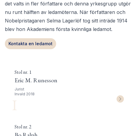
det valts in fler författare och denna yrkesgrupp utgör
nu runt hälften av ledamöterna. När författaren och
Nobelpristagaren Selma Lagerlöf tog sitt inträde 1914
blev hon Akademiens första kvinnliga ledamot.
Kontakta en ledamot
Stol nr.
1
Eric M. Runesson
Jurist
Invald
2018
I
Stol nr.
2
Bo Ralph