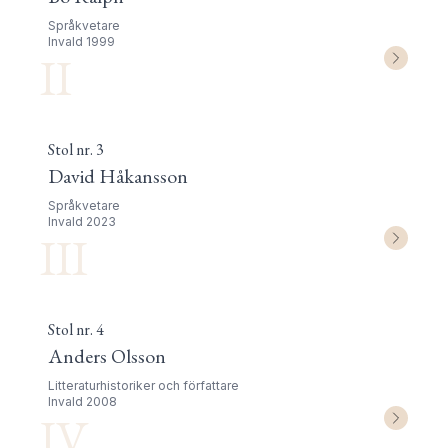
Språkvetare
Invald
1999
II
Stol nr.
3
David Håkansson
Språkvetare
Invald
2023
III
Stol nr.
4
Anders Olsson
Litteraturhistoriker och författare
Invald
2008
IV