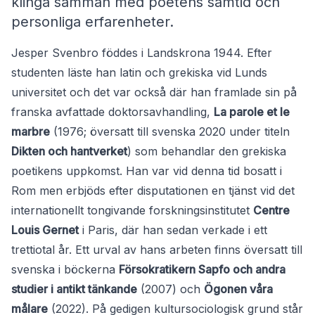
klinga samman med poetens samtid och
personliga erfarenheter.
Jesper Svenbro föddes i Landskrona 1944. Efter
studenten läste han latin och grekiska vid Lunds
universitet och det var också där han framlade sin på
franska avfattade doktorsavhandling,
La parole et le
marbre
(1976; översatt till svenska 2020 under titeln
Dikten och hantverket
) som behandlar den grekiska
poetikens uppkomst. Han var vid denna tid bosatt i
Rom men erbjöds efter disputationen en tjänst vid det
internationellt tongivande forskningsinstitutet
Centre
Louis Gernet
i Paris, där han sedan verkade i ett
trettiotal år. Ett urval av hans arbeten finns översatt till
svenska i böckerna
Försokratikern Sapfo och andra
studier i antikt tänkande
(2007) och
Ögonen våra
målare
(2022). På gedigen kultursociologisk grund står