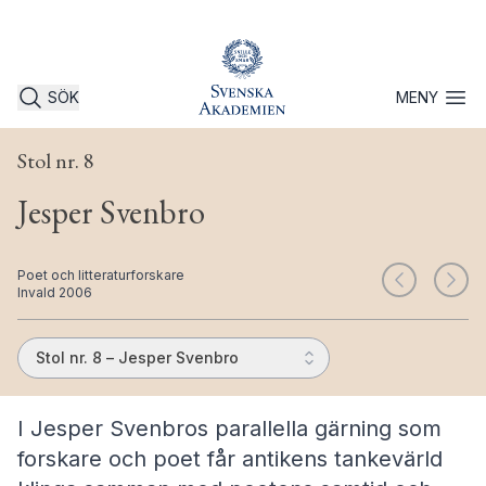
SÖK
MENY
Öppna 
Stol nr. 8
Jesper Svenbro
Poet och litteraturforskare
Invald 2006
Stol nr. 8 – Jesper Svenbro
I Jesper Svenbros parallella gärning som
forskare och poet får antikens tankevärld