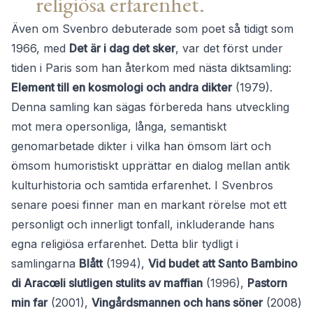
religiösa erfarenhet.
Även om Svenbro debuterade som poet så tidigt som
1966, med
Det är i dag det sker
, var det först under
tiden i Paris som han återkom med nästa diktsamling:
Element till en kosmologi och andra dikter
(1979).
Denna samling kan sägas förbereda hans utveckling
mot mera opersonliga, långa, semantiskt
genomarbetade dikter i vilka han ömsom lärt och
ömsom humoristiskt upprättar en dialog mellan antik
kulturhistoria och samtida erfarenhet. I Svenbros
senare poesi finner man en markant rörelse mot ett
personligt och innerligt tonfall, inkluderande hans
egna religiösa erfarenhet. Detta blir tydligt i
samlingarna
Blått
(1994),
Vid budet att Santo Bambino
di Aracœli slutligen stulits av maffian
(1996),
Pastorn
min far
(2001),
Vingårdsmannen och hans söner
(2008)