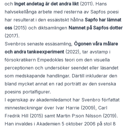
och
Inget andetag är det andra likt
(2011). Hans
halvsekellånga arbete med resterna av Sapfos poesi
har resulterat i den essäistiskt hållna
Sapfo har lämnat
oss
(2015) och diktsamlingen
Namnet på Sapfos dotter
(2017).
Svenbros senaste essäsamling,
Ögonen våra målare
och andra tankeexperiment
(2022), tar avstamp i
försokratikern Empedokles teori om den visuella
perceptionen och undersöker seendet eller läsandet
som medskapande handlingar. Därtill inkluderar den
bland mycket annat en rad porträtt av den svenska
poesins portalfigurer.
I egenskap av akademiledamot har Svenbro författat
minnesteckningar över Ivar Harrie (2009), Carl
Fredrik Hill (2015) samt Martin P:son Nilsson (2019).
Han invaldes i Akademien 5 oktober 2006 på stol 8