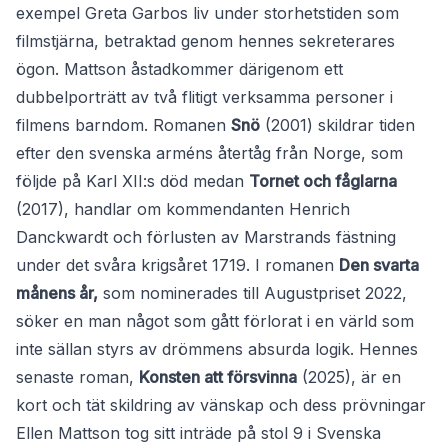
exempel Greta Garbos liv under storhetstiden som
filmstjärna, betraktad genom hennes sekreterares
ögon. Mattson åstadkommer därigenom ett
dubbelporträtt av två flitigt verksamma personer i
filmens barndom. Romanen
Snö
(2001) skildrar tiden
efter den svenska arméns återtåg från Norge, som
följde på Karl XII:s död medan
Tornet och fåglarna
(2017), handlar om kommendanten Henrich
Danckwardt och förlusten av Marstrands fästning
under det svåra krigsåret 1719. I romanen
Den svarta
månens år,
som nominerades till Augustpriset 2022,
söker en man något som gått förlorat i en värld som
inte sällan styrs av drömmens absurda logik. Hennes
senaste roman,
Konsten att försvinna
(2025), är en
kort och tät skildring av vänskap och dess prövningar
Ellen Mattson tog sitt inträde på stol 9 i Svenska