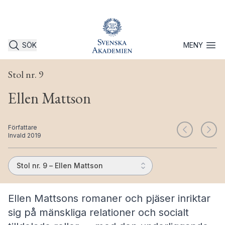
SÖK
MENY
Öppna 
Stol nr. 9
Ellen Mattson
Författare
Invald 2019
Stol nr. 9 – Ellen Mattson
Ellen Mattsons romaner och pjäser inriktar
sig på mänskliga relationer och socialt