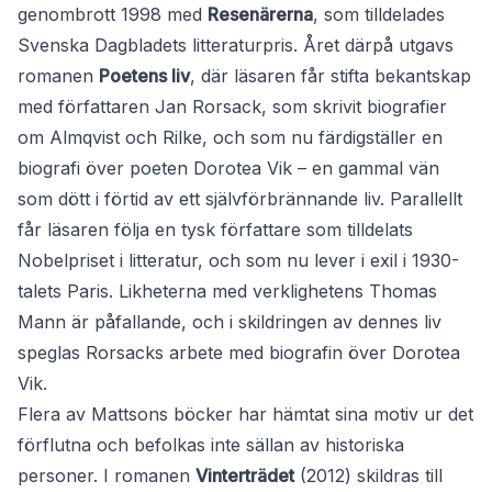
genombrott 1998 med
Resenärerna
, som tilldelades
Svenska Dagbladets litteraturpris. Året därpå utgavs
romanen
Poetens liv
, där läsaren får stifta bekantskap
med författaren Jan Rorsack, som skrivit biografier
om Almqvist och Rilke, och som nu färdigställer en
biografi över poeten Dorotea Vik – en gammal vän
som dött i förtid av ett självförbrännande liv. Parallellt
får läsaren följa en tysk författare som tilldelats
Nobelpriset i litteratur, och som nu lever i exil i 1930-
talets Paris. Likheterna med verklighetens Thomas
Mann är påfallande, och i skildringen av dennes liv
speglas Rorsacks arbete med biografin över Dorotea
Vik.
Flera av Mattsons böcker har hämtat sina motiv ur det
förflutna och befolkas inte sällan av historiska
personer. I romanen
Vinterträdet
(2012) skildras till