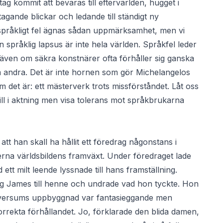
stag kommit att bevaras till eftervärlden, hugget i
gande blickar och ledande till ständigt ny
t språkligt fel ägnas sådan uppmärksamhet, men vi
språklig lapsus är inte hela världen. Språkfel leder
st, även om säkra konstnärer ofta förhåller sig ganska
 som andra. Det är inte hornen som gör Michelangelos
m det är: ett mästerverk trots missförståndet. Låt oss
ill i aktning men visa tolerans mot språkbrukarna
t han skall ha hållit ett föredrag någonstans i
na världsbildens framväxt. Under föredraget lade
tt milt leende lyssnade till hans framställning.
g James till henne och undrade vad hon tyckte. Hon
niversums uppbyggnad var fantasieggande men
orrekta förhållandet. Jo, förklarade den blida damen,