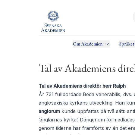
Om Akademien
Språket
Tal av Akademiens dire
Tal av Akademiens direktör herr Ralph
År 731 fullbordade Beda venerabilis, dvs.
anglosaxiska kyrkans utveckling. Han kunde
anglorum
kunde uppfattas på två sätt: an
’änglarnas kyrka’. Därigenom förmedlades e
genom tiderna har framförts av än det ena