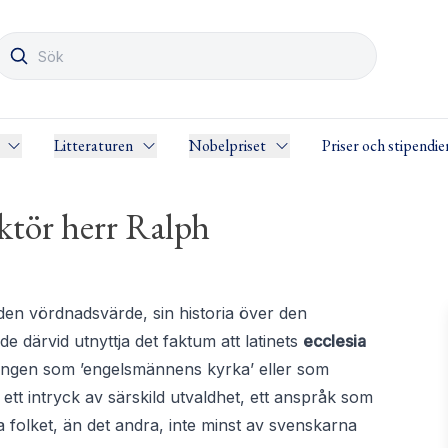
Litteraturen
Nobelpriset
Priser och stipendie
ktör herr Ralph
 den vördnadsvärde, sin historia över den
 därvid utnyttja det faktum att latinets
ecclesia
tingen som ’engelsmännens kyrka’ eller som
tt intryck av särskild utvaldhet, ett anspråk som
 folket, än det andra, inte minst av svenskarna