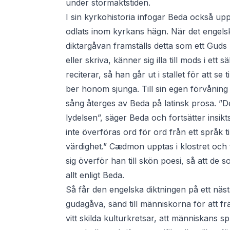
under stormaktstiden.
I sin kyrkohistoria infogar Beda också u
odlats inom kyrkans hägn. När det engel
diktargåvan framställs detta som ett Gud
eller skriva, känner sig illa till mods i ett
reciterar, så han går ut i stallet för att 
ber honom sjunga. Till sin egen förvånin
sång återges av Beda på latinsk prosa. ”
lydelsen”, säger Beda och fortsätter insikt
inte överföras ord för ord från ett språk ti
värdighet.” Cædmon upptas i klostret och f
sig överför han till skön poesi, så att de
allt enligt Beda.
Så får den engelska diktningen på ett nästan
gudagåva, sänd till människorna för att fr
vitt skilda kulturkretsar, att människans s