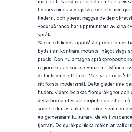
med en folkvald representant i Europeisk
behärskning av engelska och därmed geno
hedern, och ytterst naggas de demokratiska
vederbörande har uppmuntrats av sina sve
språk.
Stormaktstidens uppblåsta pretentioner har
bytts i sin konträra motsats, något slags 
precis. Den nu antagna språkpropositionen 
regionala och sociala varianter. Många av 
är tacksamma för det. Man visar också fö
sitt första modersmål. Detta gläder inte b
huden. Vidare bejakas flerspråkighet och 
detta borde utesluta möjligheten att en gå
som binder oss alla här i riket samman me
ett gemensamt kulturarv, delvis i vardand
fjärran. De språkpolitiska målen är välf