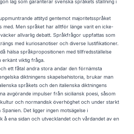
 Någon lag som garanterar svenska språkets ställning i
ppmuntrande attityd gentemot majoritetsspråket
 med. Men språket har alltför länge varit en icke-
n väcker allvarlig debatt. Språkfrågor uppfattas som
rängs med kuriosanotiser och diverse lustifikationer.
 hälsa språkpropositionen med tillfredsställelse
 erkänt viktig fråga.
och ett fåtal andra stora andar den förnämsta
 engelska diktningens skapelsehistoria, brukar man
ienska språkets och den italienska diktningens
sina avgörande impulser från siciliansk poesi, såsom
 kultur och normandisk överhöghet och under starkt
 Spanien. Det ligger ingen motsägelse i
k å ena sidan och utvecklandet och vårdandet av en