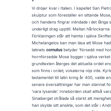
*
Vi dröjer kvar i Italien. I kapellet San Pie
skulptur som föreställer en sittande Mos
och handens fingrar inlindade i det långa
underligt drag upptill. Mellan hårlockarna
Förklaringen står att hämta i själva Skrif
Michelangelos kan man läsa att Mose hade 
latinets
cornutus
betyder ’försedd med horn
hornförsedde Mose bygger i själva verket p
grundtexten återges det aktuella ordet en
som finns i ordet; vokalerna röjs inte. 
testamentet till latin kring år 400, valde
senare översättningar har man stannat för
’vara lysande’. Innebörden skall alltså va
Sinaiberget strålade så starkt att menighe
han skylde sitt ansikte, som det står i And