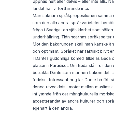
uppnås helt eller delvis – eller inte alls.
landet har vi fortfarande inte.
Man saknar i språkpropositionen samma u
som den alla andra språkvarieteter bemöts
fråga i Sverige, en självklarhet som sälla
underhållning. Tidningarnas språkspalter t
Mot den bakgrunden skall man kanske ändå
och optimism. Språket har faktiskt blivit en
I Dantes gudomliga komedi tilldelas Beda 
platsen i Paradiset. Om Beda står för den
betrakta Dante som mannen bakom det ital
födelse. Intressant nog lär Dante ha fått 
denna utvecklats i mötet mellan muslimsk
inflytande från det mångkulturella moriska
accepterandet av andra kulturer och språ
egenart å den andra.