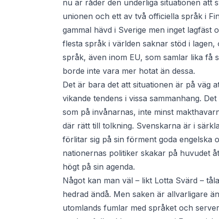
nu är råder den underliga situationen att s
unionen och ett av två officiella språk i F
gammal hävd i Sverige men inget lagfäst of
flesta språk i världen saknar stöd i lagen, 
språk, även inom EU, som samlar lika få 
borde inte vara mer hotat än dessa.
Det är bara det att situationen är på väg 
vikande tendens i vissa sammanhang. Det 
som på invånarnas, inte minst makthavarnas
där rätt till tolkning. Svenskarna är i sär
förlitar sig på sin förment goda engelska 
nationernas politiker skakar på huvudet å
högt på sin agenda.
Något kan man väl – likt Lotta Svärd – tåla 
hedrad ändå. Men saken är allvarligare ä
utomlands fumlar med språket och serveras