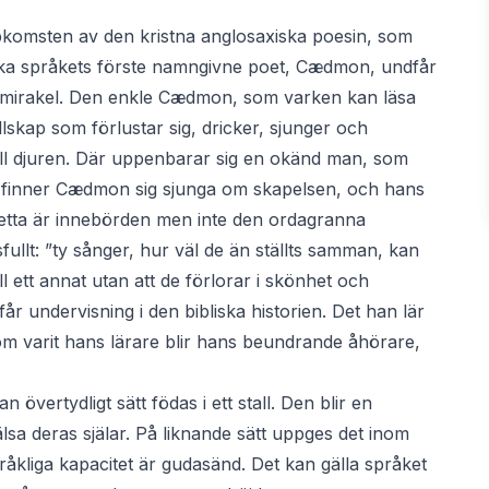
ppkomsten av den kristna anglosaxiska poesin, som
ska språkets förste namngivne poet, Cædmon, undfår
s mirakel. Den enkle Cædmon, som varken kan läsa
 sällskap som förlustar sig, dricker, sjunger och
se till djuren. Där uppenbarar sig en okänd man, som
g finner Cædmon sig sjunga om skapelsen, och hans
Detta är innebörden men inte den ordagranna
sfullt: ”ty sånger, hur väl de än ställts samman, kan
ll ett annat utan att de förlorar i skönhet och
år undervisning i den bibliska historien. Det han lär
 som varit hans lärare blir hans beundrande åhörare,
 övertydligt sätt födas i ett stall. Den blir en
älsa deras själar. På liknande sätt uppges det inom
pråkliga kapacitet är gudasänd. Det kan gälla språket