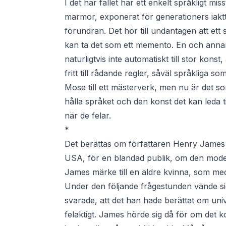
I det här fallet har ett enkelt språkligt mis
marmor, exponerat för generationers iaktta
förundran. Det hör till undantagen att et
kan ta det som ett memento. En och annan 
naturligtvis inte automatiskt till stor kon
fritt till rådande regler, såväl språkliga
Mose till ett mästerverk, men nu är det so
hålla språket och den konst det kan leda t
när de felar.
*
Det berättas om författaren Henry James at
USA, för en blandad publik, om den moder
James märke till en äldre kvinna, som med e
Under den följande frågestunden vände si
svarade, att det han hade berättat om u
felaktigt. James hörde sig då för om det k