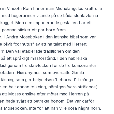
tro in Vincoli i Rom finner man Michelangelos kraftfulla
e, med högerarmen vilande på de båda stentavlorna
 skägget. Men den imponerande gestalten har ett
 i pannan sticker ett par horn fram.
ten. I Andra Moseboken i den latinska bibel som var
blivit ”cornutus” av att ha talat med Herren;
’. Den väl etablerade traditionen om den
å ett språkligt missförstånd. I den hebreiska
dast genom tre skrivtecken för de tre konsonanter
Kyrkofadern Hieronymus, som översatte Gamla
 en läsning som ger betydelsen ’behornad’. I många
 en helt annan tolkning, nämligen ’vara strålande’,
ra att Moses ansikte efter mötet med Herren på
ten hade svårt att betrakta honom. Det var därför
ra Moseboken, inte för att han ville dölja några horn.