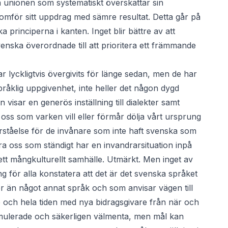
a unionen som systematiskt överskattar sin
mför sitt uppdrag med sämre resultat. Detta går på
 principerna i kanten. Inget blir bättre av att
nska överordnade till att prioritera ett främmande
 lyckligtvis övergivits för länge sedan, men de har
språklig uppgivenhet, inte heller det någon dygd
visar en generös inställning till dialekter samt
oss som varken vill eller förmår dölja vårt ursprung
rståelse för de invånare som inte haft svenska som
ara oss som ständigt har en invandrarsituation inpå
ett mångkulturellt samhälle. Utmärkt. Men inget av
ng för alla konstatera att det är det svenska språket
r än något annat språk och som anvisar vägen till
e och hela tiden med nya bidragsgivare från när och
ormulerade och säkerligen välmenta, men mål kan