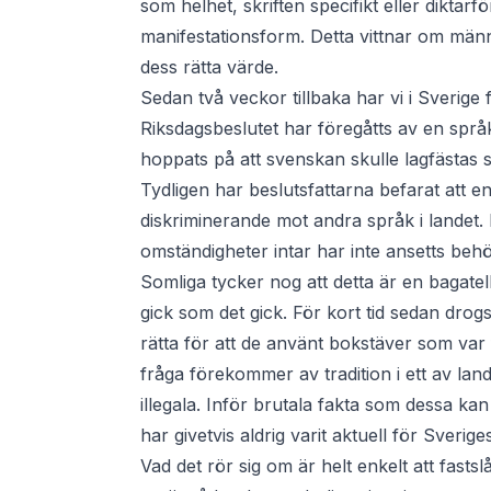
som helhet, skriften specifikt eller dikt
manifestationsform. Detta vittnar om männi
dess rätta värde.
Sedan två veckor tillbaka har vi i Sverige 
Riksdagsbeslutet har föregåtts av en språk
hoppats på att svenskan skulle lagfästas so
Tydligen har beslutsfattarna befarat att 
diskriminerande mot andra språk i landet.
omständigheter intar har inte ansetts beh
Somliga tycker nog att detta är en bagatel
gick som det gick. För kort tid sedan drog
rätta för att de använt bokstäver som var 
fråga förekommer av tradition i ett av land
illegala. Inför brutala fakta som dessa ka
har givetvis aldrig varit aktuell för Sveriges
Vad det rör sig om är helt enkelt att fastsl