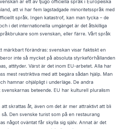
venskan är ett av tjugo officiella språk i Europeiska
inland, att vi har fem lagstadgade minoritetsspråk med
ficiellt språk. Ingen katastrof, kan man tycka – de
och i det internationella umgänget är det åtskilliga
språkbrukare som svenskan, eller färre. Vårt språk
att märkbart förändras: svenskan visar faktiskt en
beror inte så mycket på absoluta styrkeförhållanden
, attityder. Värst är det inom EU-arbetet. Alla har
klass mest restriktiva med att begära sådan hjälp. Man
och hamnar ohjälpligt i underläge. De andra
t svenskarnas beteende. EU har kulturell pluralism
att skrattas åt, även om det är mer attraktivt att bli
n så. Den svenske turist som på en restaurang
 något oväntat får skylla sig själv. Annat är det