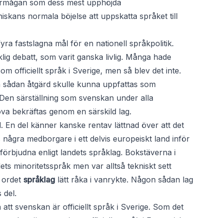
arförmågan som dess mest upphöjda
skans normala böjelse att uppskatta språket till
fyra fastslagna mål för en nationell språkpolitik.
lig debatt, som varit ganska livlig. Många hade
m officiellt språk i Sverige, men så blev det inte.
en sådan åtgärd skulle kunna uppfattas som
 Den särställning som svenskan under alla
öva bekräftas genom en särskild lag.
l. En del känner kanske rentav lättnad över att det
s några medborgare i ett delvis europeiskt land inför
förbjudna enligt landets språklag. Bokstäverna i
ets minoritetsspråk men var alltså tekniskt sett
n ordet
språklag
lätt råka i vanrykte. Någon sådan lag
 del.
å att svenskan är officiellt språk i Sverige. Som det