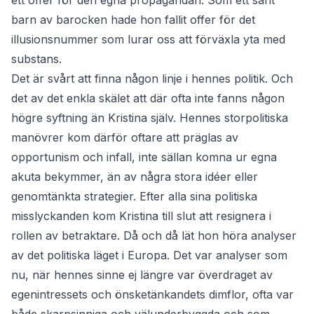
ett offer för den egna propagandan. Som ett sant
barn av barocken hade hon fallit offer för det
illusionsnummer som lurar oss att förväxla yta med
substans.
Det är svårt att finna någon linje i hennes politik. Och
det av det enkla skälet att där ofta inte fanns någon
högre syftning än Kristina själv. Hennes storpolitiska
manövrer kom därför oftare att präglas av
opportunism och infall, inte sällan komna ur egna
akuta bekymmer, än av några stora idéer eller
genomtänkta strategier. Efter alla sina politiska
misslyckanden kom Kristina till slut att resignera i
rollen av betraktare. Då och då lät hon höra analyser
av det politiska läget i Europa. Det var analyser som
nu, när hennes sinne ej längre var överdraget av
egenintressets och önsketänkandets dimflor, ofta var