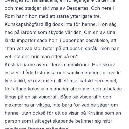
Sveriges första akademi, en föregångare till denna
och med stadgar skrivna av Descartes. Och nere i
Rom hann hon med att starta ytterligare tre.
Kunskapshögfärd låg dock inte för henne. Hon såg
ned på lärdom som skydde världen. Om en av sina
lärda importer sade hon, i uppenbar besvikelse, att
”han vet vad stol heter på ett dussin språk, men han
vet inte ens hur man sitter på en”.
Kristina närde även litterära ambitioner. Hon skrev
essäer i både historiska och samtida ämnen, prövade
lyrisk dikt, skrev texten till ett musikaliskt herdespel,
författade kolossala mängder aforismer och arbetade
länge på en självbiografi. Både självbiografin och
maximerna är viktiga, inte bara för vad de säger om
henne, utan också för att de visar på Kristina som en
person som i sitt eget skapande befinner sig mitt i