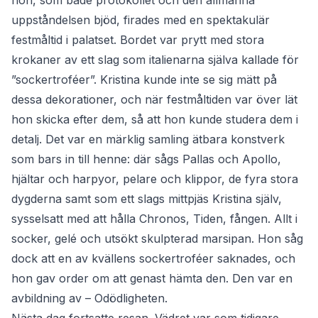
hon, som både protokollet och den allmänna
uppståndelsen bjöd, firades med en spektakulär
festmåltid i palatset. Bordet var prytt med stora
krokaner av ett slag som italienarna själva kallade för
”sockertroféer”. Kristina kunde inte se sig mätt på
dessa dekorationer, och när festmåltiden var över lät
hon skicka efter dem, så att hon kunde studera dem i
detalj. Det var en märklig samling ätbara konstverk
som bars in till henne: där sågs Pallas och Apollo,
hjältar och harpyor, pelare och klippor, de fyra stora
dygderna samt som ett slags mittpjäs Kristina själv,
sysselsatt med att hålla Chronos, Tiden, fången. Allt i
socker, gelé och utsökt skulpterad marsipan. Hon såg
dock att en av kvällens sockertroféer saknades, och
hon gav order om att genast hämta den. Den var en
avbildning av – Odödligheten.