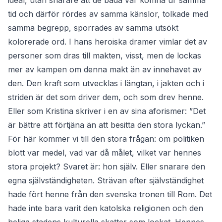
ideal, utan snarare att de båda var komna ur samma
tid och därför rördes av samma känslor, tolkade med
samma begrepp, sporrades av samma utsökt
kolorerade ord. I hans heroiska dramer vimlar det av
personer som dras till makten, visst, men de lockas
mer av kampen om denna makt än av innehavet av
den. Den kraft som utvecklas i längtan, i jakten och i
striden är det som driver dem, och som drev henne.
Eller som Kristina skriver i en av sina aforismer: ”Det
är bättre att förtjäna än att besitta den stora lyckan.”
För här kommer vi till den stora frågan: om politiken
blott var medel, vad var då målet, vilket var hennes
stora projekt? Svaret är: hon själv. Eller snarare den
egna självständigheten. Strävan efter självständighet
hade fört henne från den svenska tronen till Rom. Det
hade inte bara varit den katolska religionen och den