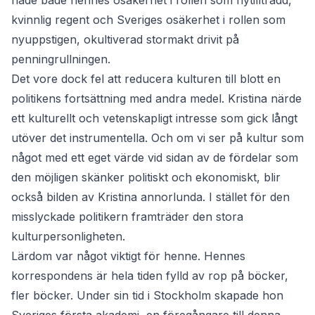
hade både hennes osäkerhet i rollen som nytillträdd,
kvinnlig regent och Sveriges osäkerhet i rollen som
nyuppstigen, okultiverad stormakt drivit på
penningrullningen.
Det vore dock fel att reducera kulturen till blott en
politikens fortsättning med andra medel. Kristina närde
ett kulturellt och vetenskapligt intresse som gick långt
utöver det instrumentella. Och om vi ser på kultur som
något med ett eget värde vid sidan av de fördelar som
den möjligen skänker politiskt och ekonomiskt, blir
också bilden av Kristina annorlunda. I stället för den
misslyckade politikern framträder den stora
kulturpersonligheten.
Lärdom var något viktigt för henne. Hennes
korrespondens är hela tiden fylld av rop på böcker,
fler böcker. Under sin tid i Stockholm skapade hon