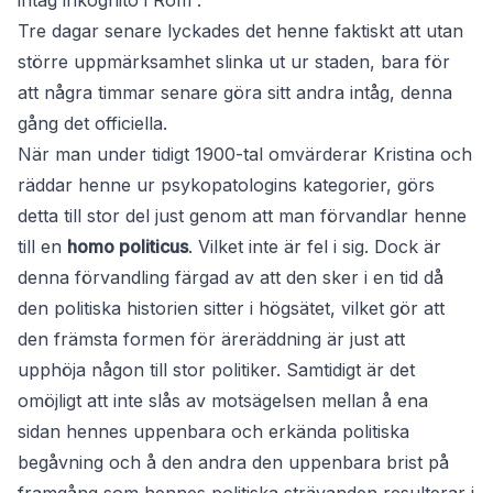
intåg inkognito i Rom”.
Tre dagar senare lyckades det henne faktiskt att utan
större uppmärksamhet slinka ut ur staden, bara för
att några timmar senare göra sitt andra intåg, denna
gång det officiella.
När man under tidigt 1900-tal omvärderar Kristina och
räddar henne ur psykopatologins kategorier, görs
detta till stor del just genom att man förvandlar henne
till en
homo politicus
. Vilket inte är fel i sig. Dock är
denna förvandling färgad av att den sker i en tid då
den politiska historien sitter i högsätet, vilket gör att
den främsta formen för äreräddning är just att
upphöja någon till stor politiker. Samtidigt är det
omöjligt att inte slås av motsägelsen mellan å ena
sidan hennes uppenbara och erkända politiska
begåvning och å den andra den uppenbara brist på