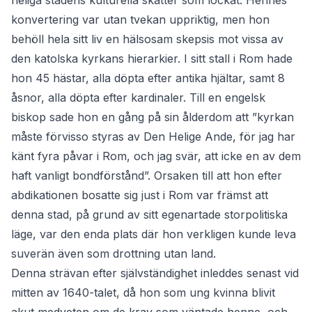
heliga stadens kulturella skatter som lockat. Hennes
konvertering var utan tvekan uppriktig, men hon
behöll hela sitt liv en hälsosam skepsis mot vissa av
den katolska kyrkans hierarkier. I sitt stall i Rom hade
hon 45 hästar, alla döpta efter antika hjältar, samt 8
åsnor, alla döpta efter kardinaler. Till en engelsk
biskop sade hon en gång på sin ålderdom att ”kyrkan
måste förvisso styras av Den Helige Ande, för jag har
känt fyra påvar i Rom, och jag svär, att icke en av dem
haft vanligt bondförstånd”. Orsaken till att hon efter
abdikationen bosatte sig just i Rom var främst att
denna stad, på grund av sitt egenartade storpolitiska
läge, var den enda plats där hon verkligen kunde leva
suverän även som drottning utan land.
Denna strävan efter självständighet inleddes senast vid
mitten av 1640-talet, då hon som ung kvinna blivit