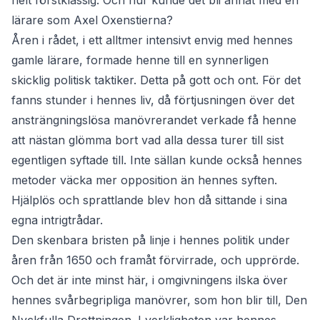
helt förstklassig. Och hur kunde det bli annat med en
lärare som Axel Oxenstierna?
Åren i rådet, i ett alltmer intensivt envig med hennes
gamle lärare, formade henne till en synnerligen
skicklig politisk taktiker. Detta på gott och ont. För det
fanns stunder i hennes liv, då förtjusningen över det
ansträngningslösa manövrerandet verkade få henne
att nästan glömma bort vad alla dessa turer till sist
egentligen syftade till. Inte sällan kunde också hennes
metoder väcka mer opposition än hennes syften.
Hjälplös och sprattlande blev hon då sittande i sina
egna intrigtrådar.
Den skenbara bristen på linje i hennes politik under
åren från 1650 och framåt förvirrade, och upprörde.
Och det är inte minst här, i omgivningens ilska över
hennes svårbegripliga manövrer, som hon blir till, Den