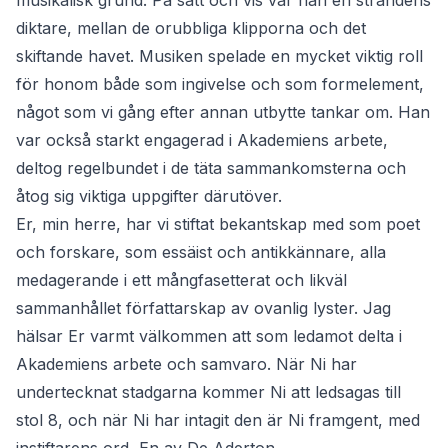
musikalisk grund. På sätt och vis var han en strandens
diktare, mellan de orubbliga klipporna och det
skiftande havet. Musiken spelade en mycket viktig roll
för honom både som ingivelse och som formelement,
något som vi gång efter annan utbytte tankar om. Han
var också starkt engagerad i Akademiens arbete,
deltog regelbundet i de täta sammankomsterna och
åtog sig viktiga uppgifter därutöver.
Er, min herre, har vi stiftat bekantskap med som poet
och forskare, som essäist och antikkännare, alla
medagerande i ett mångfasetterat och likväl
sammanhållet författarskap av ovanlig lyster. Jag
hälsar Er varmt välkommen att som ledamot delta i
Akademiens arbete och samvaro. När Ni har
undertecknat stadgarna kommer Ni att ledsagas till
stol 8, och när Ni har intagit den är Ni framgent, med