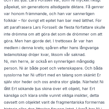
och i sitt ljus. Lars Forssell var, som Ni mycket riktigt
påpekat, sin generations allsidigaste diktare. Få genrer
var honom främmande, och han var sannerligen
folkkär – för övrigt ett epitet han bar med lätthet. För
att parafrasera Lars Forssell: de flesta författare skulle
inte drömma om att göra det som de drömmer om att
göra. Men han gjorde det. I trettiosex år var han
medlem i denna krets; spåren efter hans långvariga
ledamotskap dröjer kvar, liksom vår saknad.
Ni, min herre, är också en synnerligen mångsidig
person. Ni är både poet och vetenskapare. Och båda
sysslorna har Ni utfört med en talang som skänkt Er
själv stor heder och oss andra stor glädje. Närhelst Ni
låtit Ert sökande ljus skina över ett objekt, har Ert
känsliga och klara snille vunnit viktiga insikter, detta
oavsett om objektet varit de fragmentariska formernas