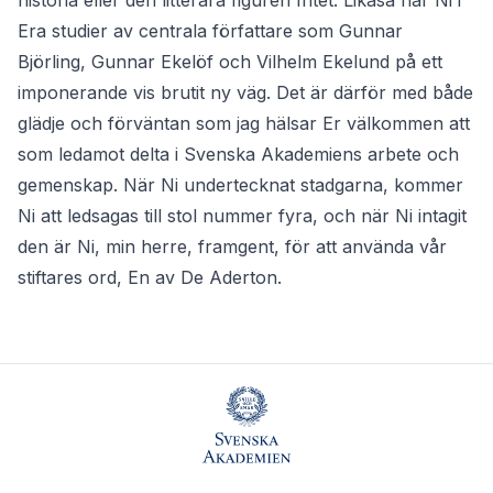
historia eller den litterära figuren Intet. Likaså har Ni i
Era studier av centrala författare som Gunnar
Björling, Gunnar Ekelöf och Vilhelm Ekelund på ett
imponerande vis brutit ny väg. Det är därför med både
glädje och förväntan som jag hälsar Er välkommen att
som ledamot delta i Svenska Akademiens arbete och
gemenskap. När Ni undertecknat stadgarna, kommer
Ni att ledsagas till stol nummer fyra, och när Ni intagit
den är Ni, min herre, framgent, för att använda vår
stiftares ord, En av De Aderton.