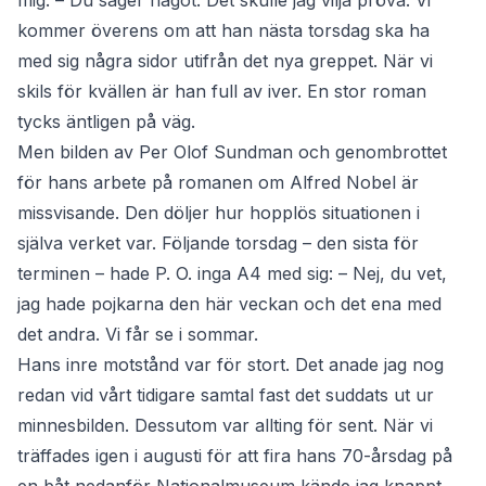
mig: – Du säger något. Det skulle jag vilja pröva. Vi
kommer överens om att han nästa torsdag ska ha
med sig några sidor utifrån det nya greppet. När vi
skils för kvällen är han full av iver. En stor roman
tycks äntligen på väg.
Men bilden av Per Olof Sundman och genombrottet
för hans arbete på romanen om Alfred Nobel är
missvisande. Den döljer hur hopplös situationen i
själva verket var. Följande torsdag – den sista för
terminen – hade P. O. inga A4 med sig: – Nej, du vet,
jag hade pojkarna den här veckan och det ena med
det andra. Vi får se i sommar.
Hans inre motstånd var för stort. Det anade jag nog
redan vid vårt tidigare samtal fast det suddats ut ur
minnesbilden. Dessutom var allting för sent. När vi
träffades igen i augusti för att fira hans 70-årsdag på