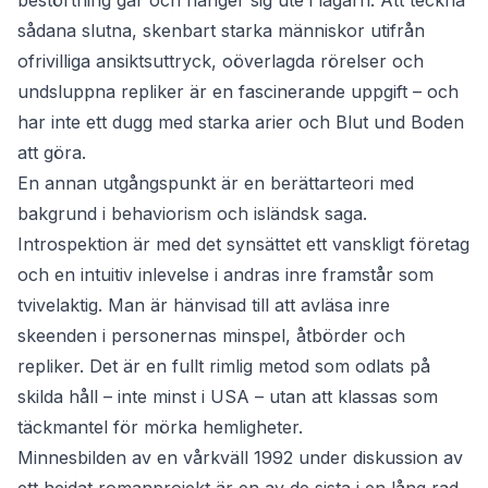
bestörtning går och hänger sig ute i lagårn. Att teckna
sådana slutna, skenbart starka människor utifrån
ofrivilliga ansiktsuttryck, oöverlagda rörelser och
undsluppna repliker är en fascinerande uppgift – och
har inte ett dugg med starka arier och Blut und Boden
att göra.
En annan utgångspunkt är en berättarteori med
bakgrund i behaviorism och isländsk saga.
Introspektion är med det synsättet ett vanskligt företag
och en intuitiv inlevelse i andras inre framstår som
tvivelaktig. Man är hänvisad till att avläsa inre
skeenden i personernas minspel, åtbörder och
repliker. Det är en fullt rimlig metod som odlats på
skilda håll – inte minst i USA – utan att klassas som
täckmantel för mörka hemligheter.
Minnesbilden av en vårkväll 1992 under diskussion av