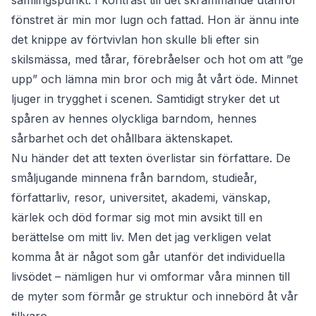
samlingspunkt. I kontrast till det skrämmande utanför
fönstret är min mor lugn och fattad. Hon är ännu inte
det knippe av förtvivlan hon skulle bli efter sin
skilsmässa, med tårar, förebråelser och hot om att ”ge
upp” och lämna min bror och mig åt vårt öde. Minnet
ljuger in trygghet i scenen. Samtidigt stryker det ut
spåren av hennes olyckliga barndom, hennes
sårbarhet och det ohållbara äktenskapet.
Nu händer det att texten överlistar sin författare. De
småljugande minnena från barndom, studieår,
författarliv, resor, universitet, akademi, vänskap,
kärlek och död formar sig mot min avsikt till en
berättelse om mitt liv. Men det jag verkligen velat
komma åt är något som går utanför det individuella
livsödet – nämligen hur vi omformar våra minnen till
de myter som förmår ge struktur och innebörd åt vår