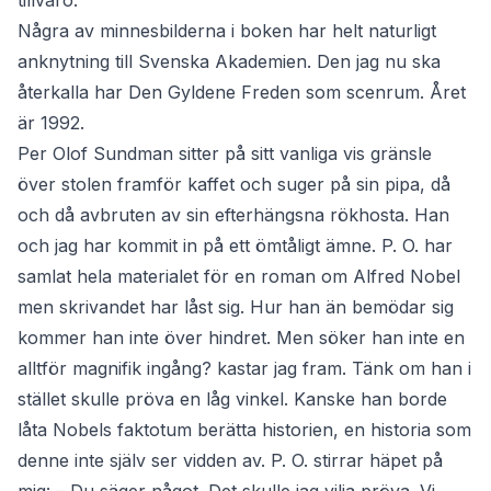
tillvaro.
Några av minnesbilderna i boken har helt naturligt
anknytning till Svenska Akademien. Den jag nu ska
återkalla har Den Gyldene Freden som scenrum. Året
är 1992.
Per Olof Sundman sitter på sitt vanliga vis gränsle
över stolen framför kaffet och suger på sin pipa, då
och då avbruten av sin efterhängsna rökhosta. Han
och jag har kommit in på ett ömtåligt ämne. P. O. har
samlat hela materialet för en roman om Alfred Nobel
men skrivandet har låst sig. Hur han än bemödar sig
kommer han inte över hindret. Men söker han inte en
alltför magnifik ingång? kastar jag fram. Tänk om han i
stället skulle pröva en låg vinkel. Kanske han borde
låta Nobels faktotum berätta historien, en historia som
denne inte själv ser vidden av. P. O. stirrar häpet på