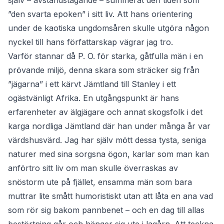
själv – avståndstagande – summerat den tiden som
”den svarta epoken” i sitt liv. Att hans orientering
under de kaotiska ungdomsåren skulle utgöra någon
nyckel till hans författarskap vägrar jag tro.
Varför stannar då P. O. för starka, gåtfulla män i en
prövande miljö, denna skara som sträcker sig från
”jägarna” i ett kärvt Jämtland till Stanley i ett
ogästvänligt Afrika. En utgångspunkt är hans
erfarenheter av älgjägare och annat skogsfolk i det
karga nordliga Jämtland där han under många år var
värdshusvärd. Jag har själv mött dessa tysta, seniga
naturer med sina sorgsna ögon, karlar som man kan
anförtro sitt liv om man skulle överraskas av
snöstorm ute på fjället, ensamma män som bara
muttrar lite smått humoristiskt utan att låta en ana vad
som rör sig bakom pannbenet – och en dag till allas