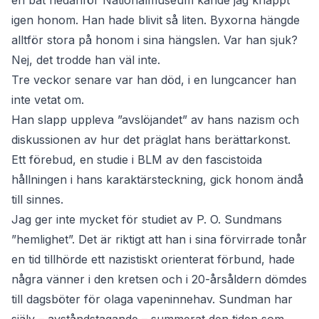
en båt nedanför Nationalmuseum kände jag knappt
igen honom. Han hade blivit så liten. Byxorna hängde
alltför stora på honom i sina hängslen. Var han sjuk?
Nej, det trodde han väl inte.
Tre veckor senare var han död, i en lungcancer han
inte vetat om.
Han slapp uppleva ”avslöjandet” av hans nazism och
diskussionen av hur det präglat hans berättarkonst.
Ett förebud, en studie i BLM av den fascistoida
hållningen i hans karaktärsteckning, gick honom ändå
till sinnes.
Jag ger inte mycket för studiet av P. O. Sundmans
”hemlighet”. Det är riktigt att han i sina förvirrade tonår
en tid tillhörde ett nazistiskt orienterat förbund, hade
några vänner i den kretsen och i 20-årsåldern dömdes
till dagsböter för olaga vapeninnehav. Sundman har