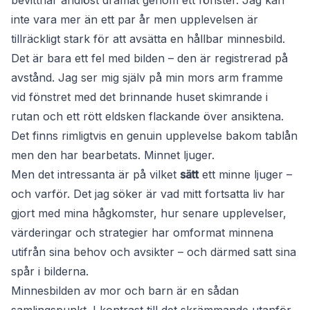
bevittnar andlöst dramat genom ett fönster. Jag kan
inte vara mer än ett par år men upplevelsen är
tillräckligt stark för att avsätta en hållbar minnesbild.
Det är bara ett fel med bilden – den är registrerad på
avstånd. Jag ser mig själv på min mors arm framme
vid fönstret med det brinnande huset skimrande i
rutan och ett rött eldsken flackande över ansiktena.
Det finns rimligtvis en genuin upplevelse bakom tablån
men den har bearbetats. Minnet ljuger.
Men det intressanta är på vilket
sätt
ett minne ljuger –
och varför. Det jag söker är vad mitt fortsatta liv har
gjort med mina hågkomster, hur senare upplevelser,
värderingar och strategier har omformat minnena
utifrån sina behov och avsikter – och därmed satt sina
spår i bilderna.
Minnesbilden av mor och barn är en sådan