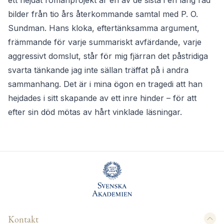
ett hejdat romanprojekt är en av de sista i en lång rad
bilder från tio års återkommande samtal med P. O.
Sundman. Hans kloka, eftertänksamma argument,
främmande för varje summariskt avfärdande, varje
aggressivt domslut, står för mig fjärran det påstridiga
svarta tänkande jag inte sällan träffat på i andra
sammanhang. Det är i mina ögon en tragedi att han
hejdades i sitt skapande av ett inre hinder – för att
efter sin död mötas av hårt vinklade läsningar.
Kontakt