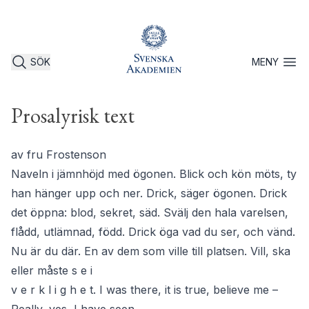
SÖK
MENY
Öppna 
Prosalyrisk text
av fru Frostenson
Naveln i jämnhöjd med ögonen. Blick och kön möts, ty
han hänger upp och ner. Drick, säger ögonen. Drick
det öppna: blod, sekret, säd. Svälj den hala varelsen,
flådd, utlämnad, född. Drick öga vad du ser, och vänd.
Nu är du där. En av dem som ville till platsen. Vill, ska
eller måste s e i
v e r k l i g h e t. I was there, it is true, believe me –