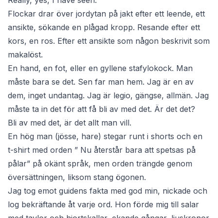
Really, yes, I have seen.
Flockar drar över jordytan på jakt efter ett leende, ett
ansikte, sökande en plågad kropp. Resande efter ett
kors, en ros. Efter ett ansikte som någon beskrivit som
makalöst.
En hand, en fot, eller en gyllene stafylokock. Man
måste bara se det. Sen far man hem. Jag är en av
dem, inget undantag. Jag är legio, gängse, allmän. Jag
måste ta in det för att få bli av med det. Är det det?
Bli av med det, är det allt man vill.
En hög man (jösse, hare) stegar runt i shorts och en
t-shirt med orden ” Nu återstår bara att spetsas på
pålar” på okänt språk, men orden trängde genom
översättningen, liksom stang ögonen.
Jag tog emot guidens fakta med god min, nickade och
log bekräftande åt varje ord. Hon förde mig till salar