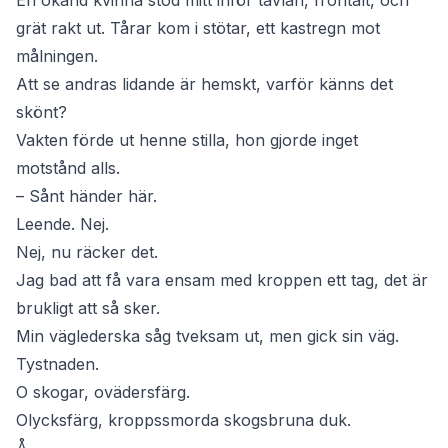
En okänd kvinna stod mitt inför tavlan, frontalt, och
grät rakt ut. Tårar kom i stötar, ett kastregn mot
målningen.
Att se andras lidande är hemskt, varför känns det
skönt?
Vakten förde ut henne stilla, hon gjorde inget
motstånd alls.
– Sånt händer här.
Leende. Nej.
Nej, nu räcker det.
Jag bad att få vara ensam med kroppen ett tag, det är
brukligt att så sker.
Min väglederska såg tveksam ut, men gick sin väg.
Tystnaden.
O skogar, ovädersfärg.
Olycksfärg, kroppssmorda skogsbruna duk.