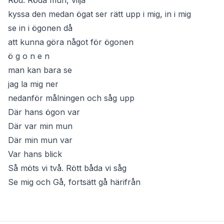
Röd. Röda mun, vilja
kyssa den medan ögat ser rätt upp i mig, in i mig
se in i ögonen då
att kunna göra något för ögonen
ö g o n e n
man kan bara se
jag la mig ner
nedanför målningen och såg upp
Där hans ögon var
Där var min mun
Där min mun var
Var hans blick
Så möts vi två. Rött båda vi såg
Se mig och Gå, fortsätt gå härifrån