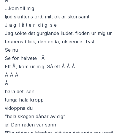
Å
…kom till mig
ljöd skriftens ord: mitt ok är skonsamt
J a g l å t e r d i g s e
Jag sökte det gurglande ljudet, floden ur mig ur
faunens blick, den enda, utseende. Tyst
Se nu
Se för helvete Å
Ett Å, kom ur mig. Så ett Å Å Å
Å Å Å
Å
bara det, sen
tunga hala kropp
vidöppna du
”hela skogen dånar av dig”
ja! Den raden var sann