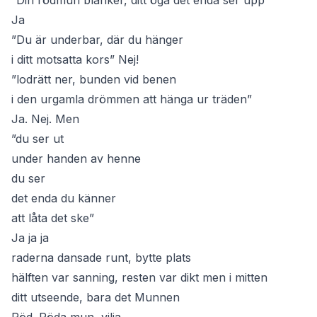
”Din rödmun blänker, ditt öga det enda ser upp”
Ja
”Du är underbar, där du hänger
i ditt motsatta kors” Nej!
”lodrätt ner, bunden vid benen
i den urgamla drömmen att hänga ur träden”
Ja. Nej. Men
”du ser ut
under handen av henne
du ser
det enda du känner
att låta det ske”
Ja ja ja
raderna dansade runt, bytte plats
hälften var sanning, resten var dikt men i mitten
ditt utseende, bara det Munnen