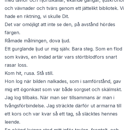
med tavlor och hjortskallar, ekande gångar, ljuskronor
och vävnader och tvärs genom ett jättelikt bibliotek. Vi
hade en riktning, vi skulle Dit.
Det var omöjligt att inte se den, på avstånd hördes
färgen.
Råmade målningen, dova ljud.
Ett gurglande ljud ur mig själv. Bara steg. Som en flod
som kvävs, en lindad artär vars störtblodfors snart
rasar loss.
Kom hit, rusa. Stå still.
Hon log när bilden nalkades, som i samförstånd, gav
mig ett ögonkast som var både sorgset och skälmskt.
Jag log tillbaks. När man ser tillsammans är man i
tvångsförbindelse. Jag sträckte därför ut armarna till
ett kors och var kvar så ett tag, så släcktes hennes
leende.