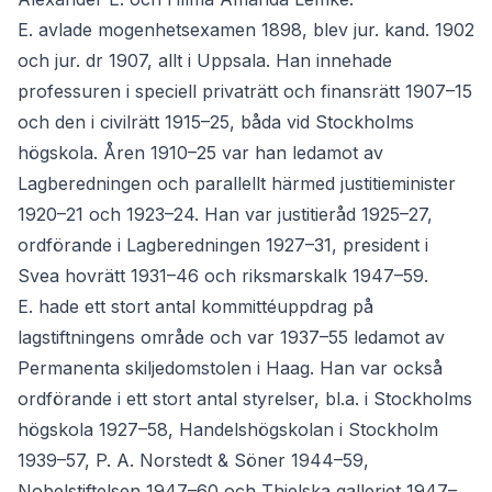
E. avlade mogenhetsexamen 1898, blev jur. kand. 1902
och jur. dr 1907, allt i Uppsala. Han innehade
professuren i speciell privaträtt och finansrätt 1907–15
och den i civilrätt 1915–25, båda vid Stockholms
högskola. Åren 1910–25 var han ledamot av
Lagberedningen och parallellt härmed justitieminister
1920–21 och 1923–24. Han var justitieråd 1925–27,
ordförande i Lagberedningen 1927–31, president i
Svea hovrätt 1931–46 och riksmarskalk 1947–59.
E. hade ett stort antal kommittéuppdrag på
lagstiftningens område och var 1937–55 ledamot av
Permanenta skiljedomstolen i Haag. Han var också
ordförande i ett stort antal styrelser, bl.a. i Stockholms
högskola 1927–58, Handelshögskolan i Stockholm
1939–57, P. A. Norstedt & Söner 1944–59,
Nobelstiftelsen 1947–60 och Thielska galleriet 1947–