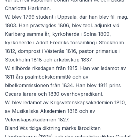
Charlotta Harkman.
W. blev 1799 student i Uppsala, där han blev fil. mag.
1803. Han prästvigdes 1806, blev teol. adjunkt vid
Karlberg samma år, kyrkoherde i Solna 1809,
kyrkoherde i Adolf Fredriks församling i Stockholm
1812, domprost i Västerås 1816, pastor primarius i
Stockholm 1818 och ärkebiskop 1837.
W. tillhörde riksdagen från 1815. Han var ledamot av
1811 års psalmbokskommitté och av
bibelkommissionen från 1834. Han blev 1811 prins
Oscars lärare och 1830 överhovpredikant.
W. blev ledamot av Krigsvetenskapsakademien 1810,
av Musikaliska Akademien 1818 och av
Vetenskapsakademien 1827.
Bland W:s tidiga diktning märks lärodikten
Uppfostraren (1805) och den patriotiska dikten Gustaf