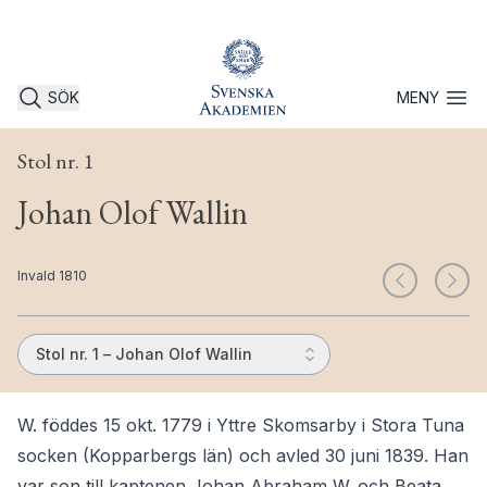
SÖK
MENY
Öppna 
Stol nr. 1
Johan Olof Wallin
Invald 1810
Stol nr. 1 – Johan Olof Wallin
W. föddes 15 okt. 1779 i Yttre Skomsarby i Stora Tuna
socken (Kopparbergs län) och avled 30 juni 1839. Han
var son till kaptenen Johan Abraham W. och Beata