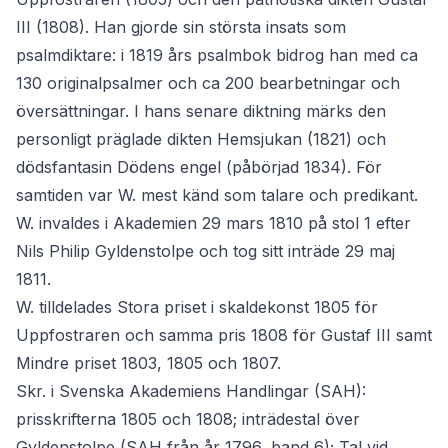
III (1808). Han gjorde sin största insats som
psalmdiktare: i 1819 års psalmbok bidrog han med ca
130 originalpsalmer och ca 200 bearbetningar och
översättningar. I hans senare diktning märks den
personligt präglade dikten Hemsjukan (1821) och
dödsfantasin Dödens engel (påbörjad 1834). För
samtiden var W. mest känd som talare och predikant.
W. invaldes i Akademien 29 mars 1810 på stol 1 efter
Nils Philip Gyldenstolpe och tog sitt inträde 29 maj
1811.
W. tilldelades Stora priset i skaldekonst 1805 för
Uppfostraren och samma pris 1808 för Gustaf III samt
Mindre priset 1803, 1805 och 1807.
Skr. i Svenska Akademiens Handlingar (SAH):
prisskrifterna 1805 och 1808; inträdestal över
Gyldenstolpe (SAH från år 1796, band 6); Tal vid