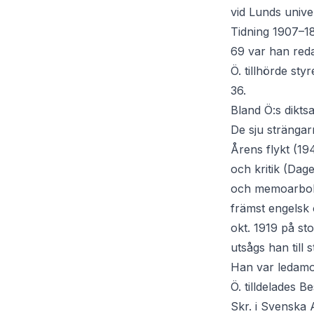
vid Lunds unive
Tidning 1907–1
69 var han reda
Ö. tillhörde s
36.
Bland Ö:s dikts
De sju strängar
Årens flykt (19
och kritik (Dag
och memoarboke
främst engelsk o
okt. 1919 på sto
utsågs han till 
Han var ledamo
Ö. tilldelades 
Skr. i Svenska 