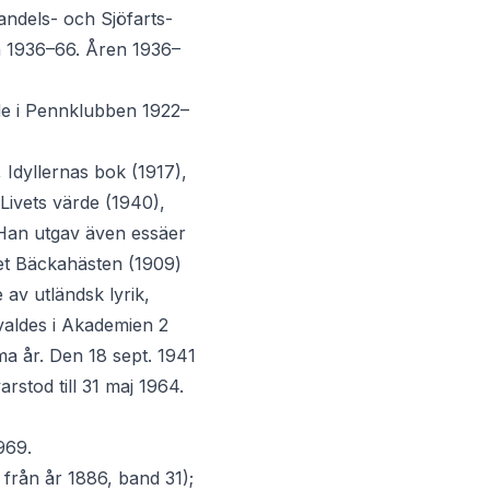
andels- och Sjöfarts-
n 1936–66. Åren 1936–
de i Pennklubben 1922–
 Idyllernas bok (1917),
Livets värde (1940),
. Han utgav även essäer
let Bäckahästen (1909)
av utländsk lyrik,
invaldes i Akademien 2
mma år. Den 18 sept. 1941
arstod till 31 maj 1964.
969.
från år 1886, band 31);