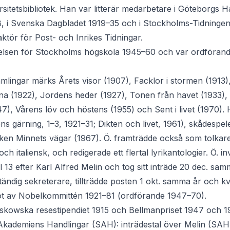
rsitetsbibliotek. Han var litterär medarbetare i Göteborgs H
8, i Svenska Dagbladet 1919–35 och i Stockholms-Tidninge
ktör för Post- och Inrikes Tidningar.
tyrelsen för Stockholms högskola 1945–60 och var ordföran
amlingar märks Årets visor (1907), Facklor i stormen (1913),
na (1922), Jordens heder (1927), Tonen från havet (1933), 
47), Vårens löv och höstens (1955) och Sent i livet (1970)
ens gärning, 1–3, 1921–31; Dikten och livet, 1961), skådespe
n Minnets vägar (1967). Ö. framträdde också som tolkare 
ch italiensk, och redigerade ett flertal lyrikantologier. Ö. 
l 13 efter Karl Alfred Melin och tog sitt inträde 20 dec. sa
ständig sekreterare, tillträdde posten 1 okt. samma år och kv
t av Nobelkommittén 1921–81 (ordförande 1947–70).
Beskowska resestipendiet 1915 och Bellmanpriset 1947 och 1
Akademiens Handlingar (SAH): inträdestal över Melin (SAH 